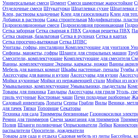
Универсальные смеси
Цемент
Смеси шамотные жаростойкие
С
Отделочные смеси
Штукатурки
Шпатлевки сухие
Шпатлевки г
Клеи, растворы кладочные
Клеи для газосиликата
Клеи для те
Добавки в растворы
Сажа строительная
Модификаторы, пласт
Гидроизоляционные смеси
Гидроизоляция проникающая
Гидро
Сетка заборная
Сетка сварная в ПВХ
Садовая решетка ПВХ
Па
Сетка сварная, базальтовая
Сетка в рулонах
Сетка в картах
Сетка просечно-вытяжная
Сетка ЦПВС
Унитазы, гофры, инсталяции
Комплектующие для унитазов
Ун
Сифоны, манжеты, гофры
Шланги для стиральных машин
Тру
Смесители, комплектующие
Комплектующие для смесителя
См
Ванны, комплектующие
Экраны, каркасы, ножки
Ванны акри
Мебель для ванных комнат
Шкафы настенные, пеналы
Тумбы д
Аксессуары для ванны и кухни
Аксессуары для кухни
Аксессу
Мойки кухонные
Мойки из нержавеющей стали
Мойки из иску
Умывальники, комплектующие
Умывальники, пьедесталы
Комп
Товары для пикника
Тандыры
Аксессуары для гриля
Уголь, ср
гриль чугунные
Костровые чаши
Печи походные разборные
Жа
Садовый инвентарь
Лопаты
Серпы
Грабли
Вилы
Веники, метл
для тачек
Тяпки
Топорище
Секаторы
Техника для сада
Триммеры бензиновые
Газонокосилки электр
Ремни для триммеров
Свечи зажигания для триммеров
Триммер
Полив
Шланги поливочные
Опрыскиватели
Лейки
Коннекторн
распылители
Оросители, дождеватели
Товары для сада и отдыха
Садовая мебель из липы
Бассейны, 