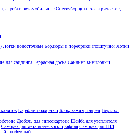
и, скребки автомобильные
Снегоуборщики электрические,
й
)
Лотки водосточные
Бордюры и поребрики (поштучно)
Лотки
е для сайдинга
Террасная доска
Сайдинг виниловый
 канатов
Карабин пожарный
Блок, зажим, талреп
Вертлюг
обетона
Дюбель для гипсокартона
Шайба для утеплителя
Саморез для металлического профиля
Саморез для ГВЛ
ьный, шиферный