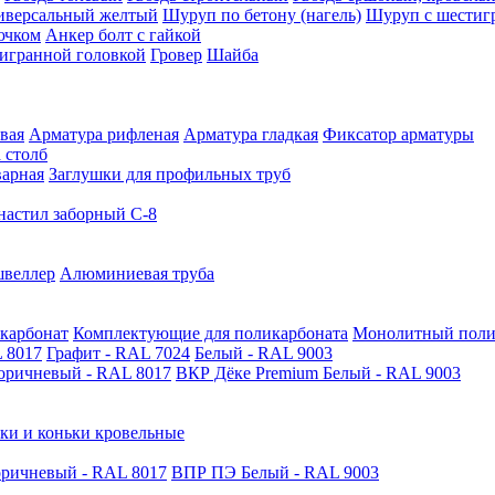
иверсальный желтый
Шуруп по бетону (нагель)
Шуруп с шестиг
ючком
Анкер болт с гайкой
тигранной головкой
Гровер
Шайба
вая
Арматура рифленая
Арматура гладкая
Фиксатор арматуры
 столб
варная
Заглушки для профильных труб
астил заборный С-8
швеллер
Алюминиевая труба
карбонат
Комплектующие для поликарбоната
Монолитный поли
 8017
Графит - RAL 7024
Белый - RAL 9003
оричневый - RAL 8017
ВКР Дёке Premium Белый - RAL 9003
ки и коньки кровельные
ричневый - RAL 8017
ВПР ПЭ Белый - RAL 9003