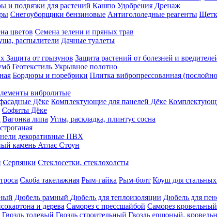
ы и подвязки для растений
Кашпо
Удобрения
Дренаж
еры
Снегоуборщики бензиновые
Антигололедные реагенты
Щетк
на цветов
Семена зелени и пряных трав
душа, распылители
Дачные туалеты
ых
Защита от грызунов
Защита растений от болезней и вредителе
умб
Геотекстиль
Укрывное полотно
ная
Бордюры и поребрики
Плитка вибропрессованная (послойно
лементы вибролитые
фасадные Дёке
Комплектующие для панелей Дёке
Комплектующи
Софиты Дёке
а
Вагонка липа
Углы, раскладка, плинтус сосна
строганая
нели декоративные ПВХ
ый камень Атлас Стоун
н
Серпянки
Стеклосетки, стеклохолсты
троса
Скоба такелажная
Рым-гайка
Рым-болт
Коуш для стальных
рный
Дюбель рамный
Дюбель для теплоизоляции
Дюбель для пен
сокартона и дерева
Саморез с прессшайбой
Саморез кровельный
Гвоздь толевый
Гвоздь строительный
Гвоздь ершоный, кровел