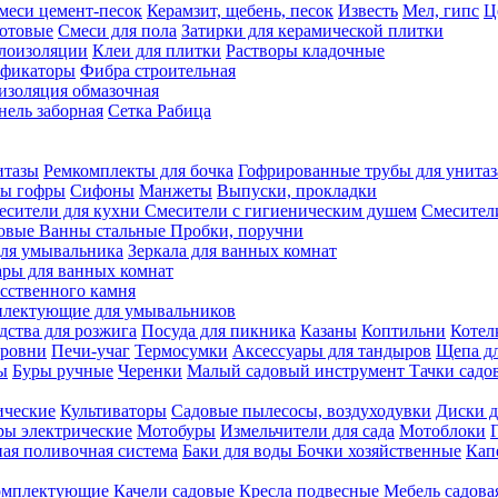
меси цемент-песок
Керамзит, щебень, песок
Известь
Мел, гипс
Ц
отовые
Смеси для пола
Затирки для керамической плитки
плоизоляции
Клеи для плитки
Растворы кладочные
ификаторы
Фибра строительная
изоляция обмазочная
нель заборная
Сетка Рабица
итазы
Ремкомплекты для бочка
Гофрированные трубы для унитаз
бы гофры
Сифоны
Манжеты
Выпуски, прокладки
есители для кухни
Смесители с гигиеническим душем
Смесител
ловые
Ванны стальные
Пробки, поручни
ля умывальника
Зеркала для ванных комнат
ары для ванных комнат
сственного камня
лектующие для умывальников
едства для розжига
Посуда для пикника
Казаны
Коптильни
Котел
ровни
Печи-учаг
Термосумки
Аксессуары для тандыров
Щепа дл
ы
Буры ручные
Черенки
Малый садовый инструмент
Тачки садо
ические
Культиваторы
Садовые пылесосы, воздуходувки
Диски д
ы электрические
Мотобуры
Измельчители для сада
Мотоблоки
ая поливочная система
Баки для воды
Бочки хозяйственные
Кап
комплектующие
Качели садовые
Кресла подвесные
Мебель садова