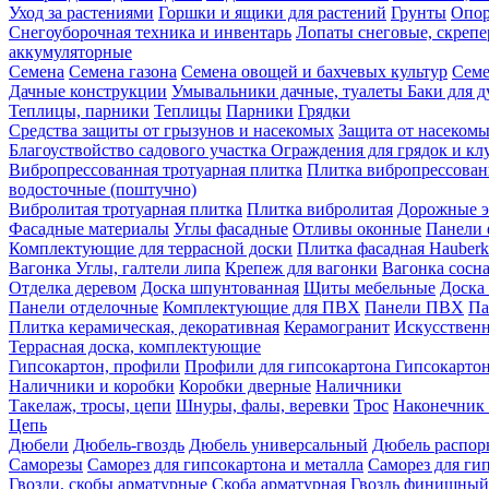
Уход за растениями
Горшки и ящики для растений
Грунты
Опор
Снегоуборочная техника и инвентарь
Лопаты снеговые, скреп
аккумуляторные
Семена
Семена газона
Семена овощей и бахчевых культур
Семе
Дачные конструкции
Умывальники дачные, туалеты
Баки для 
Теплицы, парники
Теплицы
Парники
Грядки
Средства защиты от грызунов и насекомых
Защита от насеком
Благоуствойство садового участка
Ограждения для грядок и кл
Вибропрессованная тротуарная плитка
Плитка вибропрессован
водосточные (поштучно)
Вибролитая тротуарная плитка
Плитка вибролитая
Дорожные э
Фасадные материалы
Углы фасадные
Отливы оконные
Панели 
Комплектующие для террасной доски
Плитка фасадная Hauberk
Вагонка
Углы, галтели липа
Крепеж для вагонки
Вагонка сосн
Отделка деревом
Доска шпунтованная
Щиты мебельные
Доска 
Панели отделочные
Комплектующие для ПВХ
Панели ПВХ
Па
Плитка керамическая, декоративная
Керамогранит
Искусственн
Террасная доска, комплектующие
Гипсокартон, профили
Профили для гипсокартона
Гипсокарто
Наличники и коробки
Коробки дверные
Наличники
Такелаж, тросы, цепи
Шнуры, фалы, веревки
Трос
Наконечник 
Цепь
Дюбели
Дюбель-гвоздь
Дюбель универсальный
Дюбель распо
Саморезы
Саморез для гипсокартона и металла
Саморез для гип
Гвозди, скобы арматурные
Скоба арматурная
Гвоздь финишный