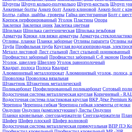
Шурупы
Шуруп кольцо-полукольцо
Шуруп-костыль
Шуруп ун
Анкерные болты
Анкер болт
Анкер клиновой
Анкер болт с кр
Болты, гайки, шайбы, гроверы
Гайка шестигранная
Болт c шес
Крепеж перфорированный
Уголок
Пластина
Опора
Заклепки
Заклепки цинк
Заклепка цветная
Шпильки
Шпилька сантехническая
Шпилька резьбовая
Арматура
Крюки для вязки арматуры
Арматура стеклопластико
Отливы, планки
Планки заборные
Отливы парапета
Отливы на
Труба
Профильная труба
Круглая водогазопроводная, электрос
Металл листовой
Лист стальной
Лист стальной оцинкованный
Профнастил заборный
Профнастил заборный С-8 эконом
Профн
Уголок, швеллер
Швеллер
Уголок равнополочный
Квадрат, полоса
Полоса
Квадрат
Алюминиевый металлопрокат
Алюминиевый уголок, полоса, 
Проволока
Проволока вязальная
Штакетник
Штакетник металлический
Поликарбонат
Профилированный поликарбонат
Сотовый поли
Водосточная система металлическая круглая
Коричневый - RAL
Водосточная система пластиковая круглая
ВКР Дёке Premium К
Черепица
Черепица гибкая
Черепица гибкая элементы отделки
Ондулин
Ондулин (комплектующие)
Листы Ондулин
Планки кровельные, снегозадержатели
Снегозадержатели
План
Шифер
Шифер плоский
Шифер волновой
Водосточная система металлическая прямоугольная
ВПР ПЭ Ко
Профнастил кровельный
Профнастил кровельный МР -20R