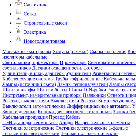
Сантехника
Сетка
Строительные смеси
Электрика
Новогодние товары
Монтажные материалы
Хомуты (стяжки)
Скобы крепления
Кор
изоляторы кабельные
Светильники, прожекторы
Прожекторы
Светильники линейны
светильников
Датчики освещенности, фотореле
Удлинители, вилки, адаптеры
Удлинители
Разветвители сетевы
Кабеленесущие системы
Трубы гофрированные
Кабель-каналы
Лампы (источники света)
Лампы теплоизлучатели
Лампы свет
Щиты и шкафы
Щиты и боксы
Шины
DIN-рейки
Элементы пи
Инструмент, измерительные приборы
Паяльники
Отвертки ин
Розетки, выключатели
Выключатели
Розетки
Комплектующие д
Выключатели автоматические
Дифференциальные автоматы, 
Звонки дверные
Кнопки для электрических звонков
Звонки бе
Кабельная продукция
Провод
Кабель
ТЭНы, аноды, термостаты
Аноды
Нагревательные элементы
Счетчики электрические
Счетчики электрические 1-фазные
Теплый пол электрический
Теплый пол электрический