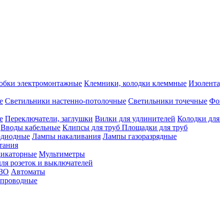
обки электромонтажные
Клемники, колодки клеммные
Изолента
е
Светильники настенно-потолочные
Светильники точечные
Фо
е
Переключатели, заглушки
Вилки для удлинителей
Колодки для
Вводы кабельные
Клипсы для труб
Площадки для труб
одиодные
Лампы накаливания
Лампы газоразрядные
тания
дикаторные
Мультиметры
ля розеток и выключателей
УЗО
Автоматы
спроводные