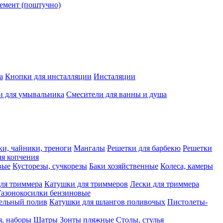
емент (поштучно)
а
Кнопки для инсталляции
Инсталяции
и для умывальника
Смесители для ванны и душа
ки, чайники, треноги
Мангалы
Решетки для барбекю
Решетки
я копчения
вые
Кусторезы, сучкорезы
Баки хозяйственные
Колеса, камеры
ля триммера
Катушки для триммеров
Лески для триммера
Газонокосилки бензиновые
ельный полив
Катушки для шлангов поливочых
Пистолеты-
я, наборы
Шатры
Зонты пляжные
Столы, стулья