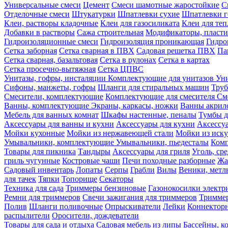
Универсальные смеси
Цемент
Смеси шамотные жаростойкие
С
Отделочные смеси
Штукатурки
Шпатлевки сухие
Шпатлевки г
Клеи, растворы кладочные
Клеи для газосиликата
Клеи для те
Добавки в растворы
Сажа строительная
Модификаторы, пласт
Гидроизоляционные смеси
Гидроизоляция проникающая
Гидро
Сетка заборная
Сетка сварная в ПВХ
Садовая решетка ПВХ
Па
Сетка сварная, базальтовая
Сетка в рулонах
Сетка в картах
Сетка просечно-вытяжная
Сетка ЦПВС
Унитазы, гофры, инсталяции
Комплектующие для унитазов
Ун
Сифоны, манжеты, гофры
Шланги для стиральных машин
Тру
Смесители, комплектующие
Комплектующие для смесителя
См
Ванны, комплектующие
Экраны, каркасы, ножки
Ванны акри
Мебель для ванных комнат
Шкафы настенные, пеналы
Тумбы д
Аксессуары для ванны и кухни
Аксессуары для кухни
Аксессу
Мойки кухонные
Мойки из нержавеющей стали
Мойки из иску
Умывальники, комплектующие
Умывальники, пьедесталы
Комп
Товары для пикника
Тандыры
Аксессуары для гриля
Уголь, ср
гриль чугунные
Костровые чаши
Печи походные разборные
Жа
Садовый инвентарь
Лопаты
Серпы
Грабли
Вилы
Веники, метл
для тачек
Тяпки
Топорище
Секаторы
Техника для сада
Триммеры бензиновые
Газонокосилки электр
Ремни для триммеров
Свечи зажигания для триммеров
Триммер
Полив
Шланги поливочные
Опрыскиватели
Лейки
Коннекторн
распылители
Оросители, дождеватели
Товары для сада и отдыха
Садовая мебель из липы
Бассейны, 