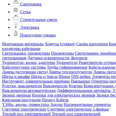
Сантехника
Сетка
Строительные смеси
Электрика
Новогодние товары
Монтажные материалы
Хомуты (стяжки)
Скобы крепления
Кор
изоляторы кабельные
Светильники, прожекторы
Прожекторы
Светильники линейны
светильников
Датчики освещенности, фотореле
Удлинители, вилки, адаптеры
Удлинители
Разветвители сетевы
Кабеленесущие системы
Трубы гофрированные
Кабель-каналы
Лампы (источники света)
Лампы теплоизлучатели
Лампы свет
Щиты и шкафы
Щиты и боксы
Шины
DIN-рейки
Элементы пи
Инструмент, измерительные приборы
Паяльники
Отвертки ин
Розетки, выключатели
Выключатели
Розетки
Комплектующие д
Выключатели автоматические
Дифференциальные автоматы, 
Звонки дверные
Кнопки для электрических звонков
Звонки бе
Кабельная продукция
Провод
Кабель
ТЭНы, аноды, термостаты
Аноды
Нагревательные элементы
Счетчики электрические
Счетчики электрические 1-фазные
Теплый пол электрический
Теплый пол электрический