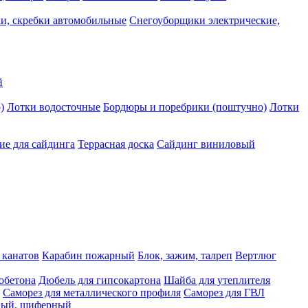
и, скребки автомобильные
Снегоуборщики электрические,
й
)
Лотки водосточные
Бордюры и поребрики (поштучно)
Лотки
е для сайдинга
Террасная доска
Сайдинг виниловый
 канатов
Карабин пожарный
Блок, зажим, талреп
Вертлюг
обетона
Дюбель для гипсокартона
Шайба для утеплителя
Саморез для металлического профиля
Саморез для ГВЛ
ьный, шиферный