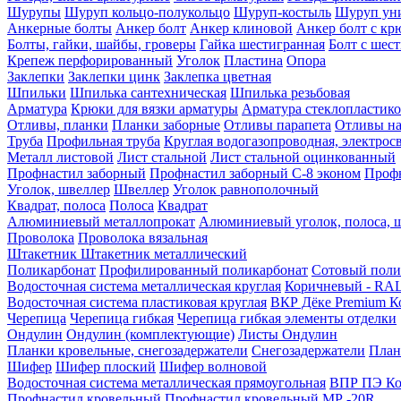
Шурупы
Шуруп кольцо-полукольцо
Шуруп-костыль
Шуруп ун
Анкерные болты
Анкер болт
Анкер клиновой
Анкер болт с кр
Болты, гайки, шайбы, гроверы
Гайка шестигранная
Болт c шес
Крепеж перфорированный
Уголок
Пластина
Опора
Заклепки
Заклепки цинк
Заклепка цветная
Шпильки
Шпилька сантехническая
Шпилька резьбовая
Арматура
Крюки для вязки арматуры
Арматура стеклопластико
Отливы, планки
Планки заборные
Отливы парапета
Отливы на
Труба
Профильная труба
Круглая водогазопроводная, электрос
Металл листовой
Лист стальной
Лист стальной оцинкованный
Профнастил заборный
Профнастил заборный С-8 эконом
Профн
Уголок, швеллер
Швеллер
Уголок равнополочный
Квадрат, полоса
Полоса
Квадрат
Алюминиевый металлопрокат
Алюминиевый уголок, полоса, 
Проволока
Проволока вязальная
Штакетник
Штакетник металлический
Поликарбонат
Профилированный поликарбонат
Сотовый поли
Водосточная система металлическая круглая
Коричневый - RAL
Водосточная система пластиковая круглая
ВКР Дёке Premium К
Черепица
Черепица гибкая
Черепица гибкая элементы отделки
Ондулин
Ондулин (комплектующие)
Листы Ондулин
Планки кровельные, снегозадержатели
Снегозадержатели
План
Шифер
Шифер плоский
Шифер волновой
Водосточная система металлическая прямоугольная
ВПР ПЭ Ко
Профнастил кровельный
Профнастил кровельный МР -20R