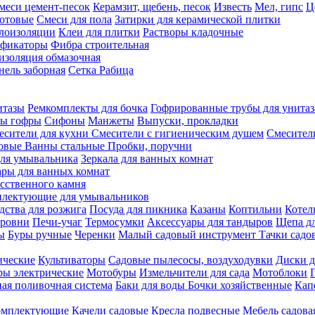
меси цемент-песок
Керамзит, щебень, песок
Известь
Мел, гипс
Ц
отовые
Смеси для пола
Затирки для керамической плитки
плоизоляции
Клеи для плитки
Растворы кладочные
ификаторы
Фибра строительная
изоляция обмазочная
нель заборная
Сетка Рабица
итазы
Ремкомплекты для бочка
Гофрированные трубы для унитаз
бы гофры
Сифоны
Манжеты
Выпуски, прокладки
есители для кухни
Смесители с гигиеническим душем
Смесител
ловые
Ванны стальные
Пробки, поручни
ля умывальника
Зеркала для ванных комнат
ары для ванных комнат
сственного камня
лектующие для умывальников
едства для розжига
Посуда для пикника
Казаны
Коптильни
Котел
ровни
Печи-учаг
Термосумки
Аксессуары для тандыров
Щепа дл
ы
Буры ручные
Черенки
Малый садовый инструмент
Тачки садо
ические
Культиваторы
Садовые пылесосы, воздуходувки
Диски д
ы электрические
Мотобуры
Измельчители для сада
Мотоблоки
ая поливочная система
Баки для воды
Бочки хозяйственные
Кап
комплектующие
Качели садовые
Кресла подвесные
Мебель садова