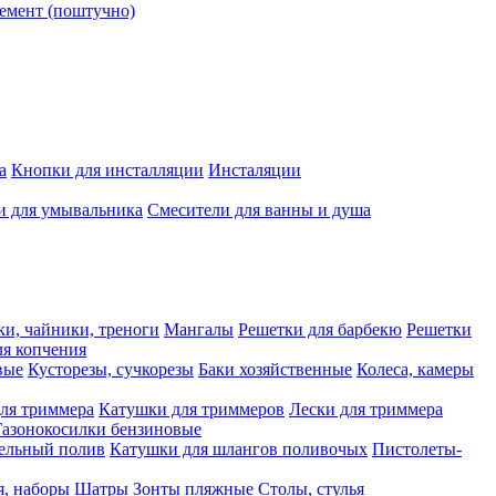
емент (поштучно)
а
Кнопки для инсталляции
Инсталяции
и для умывальника
Смесители для ванны и душа
ки, чайники, треноги
Мангалы
Решетки для барбекю
Решетки
я копчения
вые
Кусторезы, сучкорезы
Баки хозяйственные
Колеса, камеры
ля триммера
Катушки для триммеров
Лески для триммера
Газонокосилки бензиновые
ельный полив
Катушки для шлангов поливочых
Пистолеты-
я, наборы
Шатры
Зонты пляжные
Столы, стулья