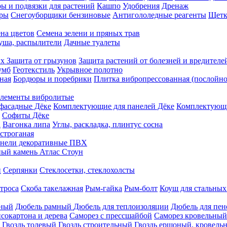
ы и подвязки для растений
Кашпо
Удобрения
Дренаж
еры
Снегоуборщики бензиновые
Антигололедные реагенты
Щетк
на цветов
Семена зелени и пряных трав
душа, распылители
Дачные туалеты
ых
Защита от грызунов
Защита растений от болезней и вредителе
умб
Геотекстиль
Укрывное полотно
ная
Бордюры и поребрики
Плитка вибропрессованная (послойно
лементы вибролитые
фасадные Дёке
Комплектующие для панелей Дёке
Комплектующи
Софиты Дёке
а
Вагонка липа
Углы, раскладка, плинтус сосна
строганая
нели декоративные ПВХ
ый камень Атлас Стоун
н
Серпянки
Стеклосетки, стеклохолсты
троса
Скоба такелажная
Рым-гайка
Рым-болт
Коуш для стальных
рный
Дюбель рамный
Дюбель для теплоизоляции
Дюбель для пен
сокартона и дерева
Саморез с прессшайбой
Саморез кровельный
Гвоздь толевый
Гвоздь строительный
Гвоздь ершоный, кровел