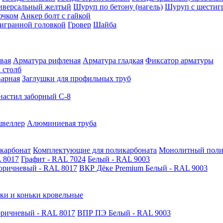
иверсальный желтый
Шуруп по бетону (нагель)
Шуруп с шестиг
ючком
Анкер болт с гайкой
тигранной головкой
Гровер
Шайба
вая
Арматура рифленая
Арматура гладкая
Фиксатор арматуры
 столб
варная
Заглушки для профильных труб
астил заборный С-8
швеллер
Алюминиевая труба
карбонат
Комплектующие для поликарбоната
Монолитный поли
 8017
Графит - RAL 7024
Белый - RAL 9003
оричневый - RAL 8017
ВКР Дёке Premium Белый - RAL 9003
ки и коньки кровельные
ричневый - RAL 8017
ВПР ПЭ Белый - RAL 9003