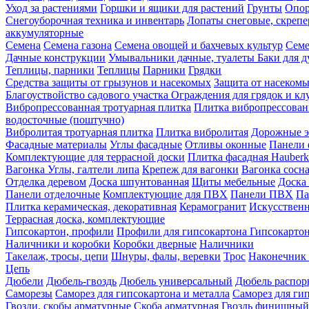
Уход за растениями
Горшки и ящики для растений
Грунты
Опор
Снегоуборочная техника и инвентарь
Лопаты снеговые, скреп
аккумуляторные
Семена
Семена газона
Семена овощей и бахчевых культур
Семе
Дачные конструкции
Умывальники дачные, туалеты
Баки для 
Теплицы, парники
Теплицы
Парники
Грядки
Средства защиты от грызунов и насекомых
Защита от насеком
Благоуствойство садового участка
Ограждения для грядок и кл
Вибропрессованная тротуарная плитка
Плитка вибропрессован
водосточные (поштучно)
Вибролитая тротуарная плитка
Плитка вибролитая
Дорожные э
Фасадные материалы
Углы фасадные
Отливы оконные
Панели 
Комплектующие для террасной доски
Плитка фасадная Hauberk
Вагонка
Углы, галтели липа
Крепеж для вагонки
Вагонка сосн
Отделка деревом
Доска шпунтованная
Щиты мебельные
Доска 
Панели отделочные
Комплектующие для ПВХ
Панели ПВХ
Па
Плитка керамическая, декоративная
Керамогранит
Искусственн
Террасная доска, комплектующие
Гипсокартон, профили
Профили для гипсокартона
Гипсокарто
Наличники и коробки
Коробки дверные
Наличники
Такелаж, тросы, цепи
Шнуры, фалы, веревки
Трос
Наконечник 
Цепь
Дюбели
Дюбель-гвоздь
Дюбель универсальный
Дюбель распо
Саморезы
Саморез для гипсокартона и металла
Саморез для гип
Гвозди, скобы арматурные
Скоба арматурная
Гвоздь финишный