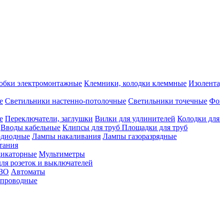
обки электромонтажные
Клемники, колодки клеммные
Изолента
е
Светильники настенно-потолочные
Светильники точечные
Фо
е
Переключатели, заглушки
Вилки для удлинителей
Колодки для
Вводы кабельные
Клипсы для труб
Площадки для труб
одиодные
Лампы накаливания
Лампы газоразрядные
тания
дикаторные
Мультиметры
ля розеток и выключателей
УЗО
Автоматы
спроводные