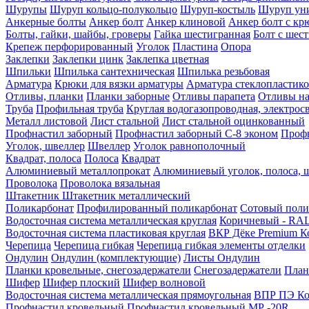
Шурупы
Шуруп кольцо-полукольцо
Шуруп-костыль
Шуруп ун
Анкерные болты
Анкер болт
Анкер клиновой
Анкер болт с кр
Болты, гайки, шайбы, гроверы
Гайка шестигранная
Болт c шес
Крепеж перфорированный
Уголок
Пластина
Опора
Заклепки
Заклепки цинк
Заклепка цветная
Шпильки
Шпилька сантехническая
Шпилька резьбовая
Арматура
Крюки для вязки арматуры
Арматура стеклопластико
Отливы, планки
Планки заборные
Отливы парапета
Отливы на
Труба
Профильная труба
Круглая водогазопроводная, электрос
Металл листовой
Лист стальной
Лист стальной оцинкованный
Профнастил заборный
Профнастил заборный С-8 эконом
Профн
Уголок, швеллер
Швеллер
Уголок равнополочный
Квадрат, полоса
Полоса
Квадрат
Алюминиевый металлопрокат
Алюминиевый уголок, полоса, 
Проволока
Проволока вязальная
Штакетник
Штакетник металлический
Поликарбонат
Профилированный поликарбонат
Сотовый поли
Водосточная система металлическая круглая
Коричневый - RAL
Водосточная система пластиковая круглая
ВКР Дёке Premium К
Черепица
Черепица гибкая
Черепица гибкая элементы отделки
Ондулин
Ондулин (комплектующие)
Листы Ондулин
Планки кровельные, снегозадержатели
Снегозадержатели
План
Шифер
Шифер плоский
Шифер волновой
Водосточная система металлическая прямоугольная
ВПР ПЭ Ко
Профнастил кровельный
Профнастил кровельный МР -20R