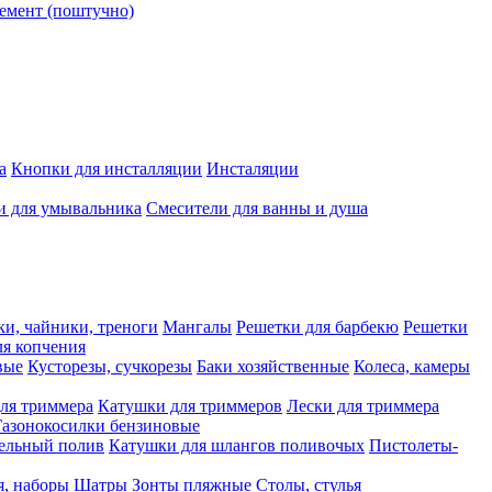
емент (поштучно)
а
Кнопки для инсталляции
Инсталяции
и для умывальника
Смесители для ванны и душа
ки, чайники, треноги
Мангалы
Решетки для барбекю
Решетки
я копчения
вые
Кусторезы, сучкорезы
Баки хозяйственные
Колеса, камеры
ля триммера
Катушки для триммеров
Лески для триммера
Газонокосилки бензиновые
ельный полив
Катушки для шлангов поливочых
Пистолеты-
я, наборы
Шатры
Зонты пляжные
Столы, стулья