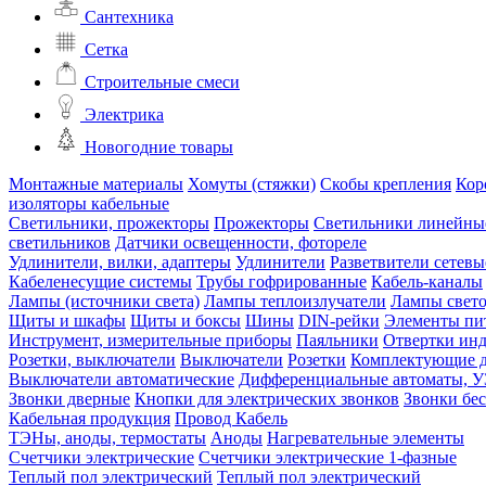
Сантехника
Сетка
Строительные смеси
Электрика
Новогодние товары
Монтажные материалы
Хомуты (стяжки)
Скобы крепления
Кор
изоляторы кабельные
Светильники, прожекторы
Прожекторы
Светильники линейны
светильников
Датчики освещенности, фотореле
Удлинители, вилки, адаптеры
Удлинители
Разветвители сетевы
Кабеленесущие системы
Трубы гофрированные
Кабель-каналы
Лампы (источники света)
Лампы теплоизлучатели
Лампы свет
Щиты и шкафы
Щиты и боксы
Шины
DIN-рейки
Элементы пи
Инструмент, измерительные приборы
Паяльники
Отвертки ин
Розетки, выключатели
Выключатели
Розетки
Комплектующие д
Выключатели автоматические
Дифференциальные автоматы, 
Звонки дверные
Кнопки для электрических звонков
Звонки бе
Кабельная продукция
Провод
Кабель
ТЭНы, аноды, термостаты
Аноды
Нагревательные элементы
Счетчики электрические
Счетчики электрические 1-фазные
Теплый пол электрический
Теплый пол электрический