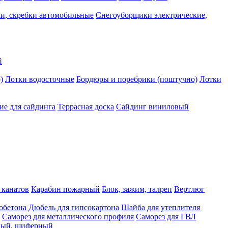
и, скребки автомобильные
Снегоуборщики электрические,
й
)
Лотки водосточные
Бордюры и поребрики (поштучно)
Лотки
е для сайдинга
Террасная доска
Сайдинг виниловый
 канатов
Карабин пожарный
Блок, зажим, талреп
Вертлюг
обетона
Дюбель для гипсокартона
Шайба для утеплителя
Саморез для металлического профиля
Саморез для ГВЛ
ьный, шиферный