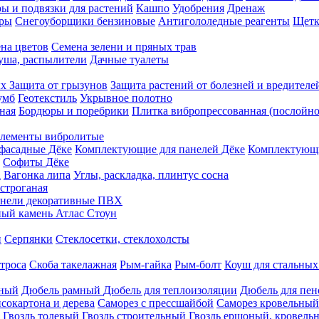
ы и подвязки для растений
Кашпо
Удобрения
Дренаж
еры
Снегоуборщики бензиновые
Антигололедные реагенты
Щетк
на цветов
Семена зелени и пряных трав
душа, распылители
Дачные туалеты
ых
Защита от грызунов
Защита растений от болезней и вредителе
умб
Геотекстиль
Укрывное полотно
ная
Бордюры и поребрики
Плитка вибропрессованная (послойно
лементы вибролитые
фасадные Дёке
Комплектующие для панелей Дёке
Комплектующи
Софиты Дёке
а
Вагонка липа
Углы, раскладка, плинтус сосна
строганая
нели декоративные ПВХ
ый камень Атлас Стоун
н
Серпянки
Стеклосетки, стеклохолсты
троса
Скоба такелажная
Рым-гайка
Рым-болт
Коуш для стальных
рный
Дюбель рамный
Дюбель для теплоизоляции
Дюбель для пен
сокартона и дерева
Саморез с прессшайбой
Саморез кровельный
Гвоздь толевый
Гвоздь строительный
Гвоздь ершоный, кровел