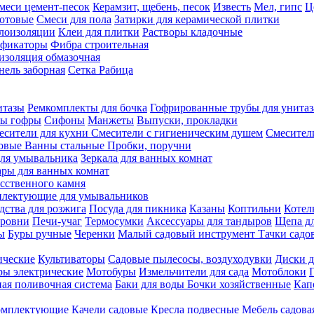
меси цемент-песок
Керамзит, щебень, песок
Известь
Мел, гипс
Ц
отовые
Смеси для пола
Затирки для керамической плитки
плоизоляции
Клеи для плитки
Растворы кладочные
ификаторы
Фибра строительная
изоляция обмазочная
нель заборная
Сетка Рабица
итазы
Ремкомплекты для бочка
Гофрированные трубы для унитаз
бы гофры
Сифоны
Манжеты
Выпуски, прокладки
есители для кухни
Смесители с гигиеническим душем
Смесител
ловые
Ванны стальные
Пробки, поручни
ля умывальника
Зеркала для ванных комнат
ары для ванных комнат
сственного камня
лектующие для умывальников
едства для розжига
Посуда для пикника
Казаны
Коптильни
Котел
ровни
Печи-учаг
Термосумки
Аксессуары для тандыров
Щепа дл
ы
Буры ручные
Черенки
Малый садовый инструмент
Тачки садо
ические
Культиваторы
Садовые пылесосы, воздуходувки
Диски д
ы электрические
Мотобуры
Измельчители для сада
Мотоблоки
ая поливочная система
Баки для воды
Бочки хозяйственные
Кап
комплектующие
Качели садовые
Кресла подвесные
Мебель садова