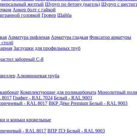
иверсальный желтый
Шуруп по бетону (нагель)
Шуруп с шестиг
ючком
Анкер болт с гайкой
тигранной головкой
Гровер
Шайба
вая
Арматура рифленая
Арматура гладкая
Фиксатор арматуры
 столб
варная
Заглушки для профильных труб
астил заборный С-8
швеллер
Алюминиевая труба
карбонат
Комплектующие для поликарбоната
Монолитный поли
 8017
Графит - RAL 7024
Белый - RAL 9003
оричневый - RAL 8017
ВКР Дёке Premium Белый - RAL 9003
ки и коньки кровельные
ричневый - RAL 8017
ВПР ПЭ Белый - RAL 9003