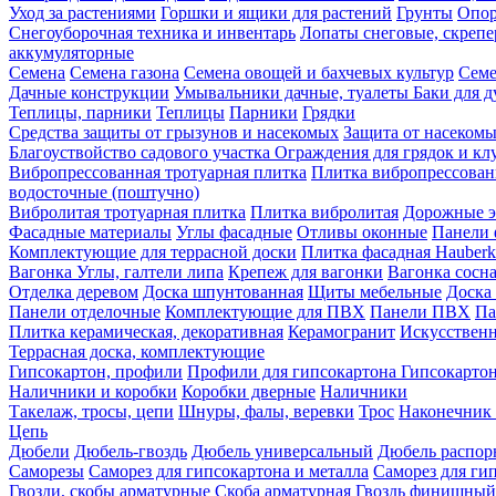
Уход за растениями
Горшки и ящики для растений
Грунты
Опор
Снегоуборочная техника и инвентарь
Лопаты снеговые, скреп
аккумуляторные
Семена
Семена газона
Семена овощей и бахчевых культур
Семе
Дачные конструкции
Умывальники дачные, туалеты
Баки для 
Теплицы, парники
Теплицы
Парники
Грядки
Средства защиты от грызунов и насекомых
Защита от насеком
Благоуствойство садового участка
Ограждения для грядок и кл
Вибропрессованная тротуарная плитка
Плитка вибропрессован
водосточные (поштучно)
Вибролитая тротуарная плитка
Плитка вибролитая
Дорожные э
Фасадные материалы
Углы фасадные
Отливы оконные
Панели 
Комплектующие для террасной доски
Плитка фасадная Hauberk
Вагонка
Углы, галтели липа
Крепеж для вагонки
Вагонка сосн
Отделка деревом
Доска шпунтованная
Щиты мебельные
Доска 
Панели отделочные
Комплектующие для ПВХ
Панели ПВХ
Па
Плитка керамическая, декоративная
Керамогранит
Искусственн
Террасная доска, комплектующие
Гипсокартон, профили
Профили для гипсокартона
Гипсокарто
Наличники и коробки
Коробки дверные
Наличники
Такелаж, тросы, цепи
Шнуры, фалы, веревки
Трос
Наконечник 
Цепь
Дюбели
Дюбель-гвоздь
Дюбель универсальный
Дюбель распо
Саморезы
Саморез для гипсокартона и металла
Саморез для гип
Гвозди, скобы арматурные
Скоба арматурная
Гвоздь финишный