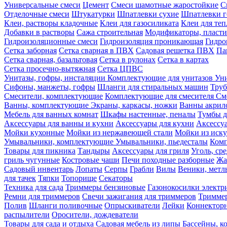
Универсальные смеси
Цемент
Смеси шамотные жаростойкие
С
Отделочные смеси
Штукатурки
Шпатлевки сухие
Шпатлевки г
Клеи, растворы кладочные
Клеи для газосиликата
Клеи для те
Добавки в растворы
Сажа строительная
Модификаторы, пласт
Гидроизоляционные смеси
Гидроизоляция проникающая
Гидро
Сетка заборная
Сетка сварная в ПВХ
Садовая решетка ПВХ
Па
Сетка сварная, базальтовая
Сетка в рулонах
Сетка в картах
Сетка просечно-вытяжная
Сетка ЦПВС
Унитазы, гофры, инсталяции
Комплектующие для унитазов
Ун
Сифоны, манжеты, гофры
Шланги для стиральных машин
Тру
Смесители, комплектующие
Комплектующие для смесителя
См
Ванны, комплектующие
Экраны, каркасы, ножки
Ванны акри
Мебель для ванных комнат
Шкафы настенные, пеналы
Тумбы д
Аксессуары для ванны и кухни
Аксессуары для кухни
Аксессу
Мойки кухонные
Мойки из нержавеющей стали
Мойки из иску
Умывальники, комплектующие
Умывальники, пьедесталы
Комп
Товары для пикника
Тандыры
Аксессуары для гриля
Уголь, ср
гриль чугунные
Костровые чаши
Печи походные разборные
Жа
Садовый инвентарь
Лопаты
Серпы
Грабли
Вилы
Веники, метл
для тачек
Тяпки
Топорище
Секаторы
Техника для сада
Триммеры бензиновые
Газонокосилки электр
Ремни для триммеров
Свечи зажигания для триммеров
Триммер
Полив
Шланги поливочные
Опрыскиватели
Лейки
Коннекторн
распылители
Оросители, дождеватели
Товары для сада и отдыха
Садовая мебель из липы
Бассейны, 