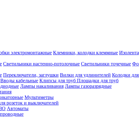
обки электромонтажные
Клемники, колодки клеммные
Изолента
е
Светильники настенно-потолочные
Светильники точечные
Фо
е
Переключатели, заглушки
Вилки для удлинителей
Колодки для
Вводы кабельные
Клипсы для труб
Площадки для труб
одиодные
Лампы накаливания
Лампы газоразрядные
тания
дикаторные
Мультиметры
ля розеток и выключателей
УЗО
Автоматы
спроводные