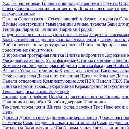
Уход за растениями
Горшки и ящики для растений
Грунты
Опор
Снегоуборочная техника и инвентарь
Лопаты снеговые, скреп
аккумуляторные
Семена
Семена газона
Семена овощей и бахчевых культур
Семе
Дачные конструкции
Умывальники дачные, туалеты
Баки для 
Теплицы, парники
Теплицы
Парники
Грядки
Средства защиты от грызунов и насекомых
Защита от насеком
Благоуствойство садового участка
Ограждения для грядок и кл
Вибропрессованная тротуарная плитка
Плитка вибропрессован
водосточные (поштучно)
Вибролитая тротуарная плитка
Плитка вибролитая
Дорожные э
Фасадные материалы
Углы фасадные
Отливы оконные
Панели 
Комплектующие для террасной доски
Плитка фасадная Hauberk
Вагонка
Углы, галтели липа
Крепеж для вагонки
Вагонка сосн
Отделка деревом
Доска шпунтованная
Щиты мебельные
Доска 
Панели отделочные
Комплектующие для ПВХ
Панели ПВХ
Па
Плитка керамическая, декоративная
Керамогранит
Искусственн
Террасная доска, комплектующие
Гипсокартон, профили
Профили для гипсокартона
Гипсокарто
Наличники и коробки
Коробки дверные
Наличники
Такелаж, тросы, цепи
Шнуры, фалы, веревки
Трос
Наконечник 
Цепь
Дюбели
Дюбель-гвоздь
Дюбель универсальный
Дюбель распо
Саморезы
Саморез для гипсокартона и металла
Саморез для гип
Гвозди, скобы арматурные
Скоба арматурная
Гвоздь финишный