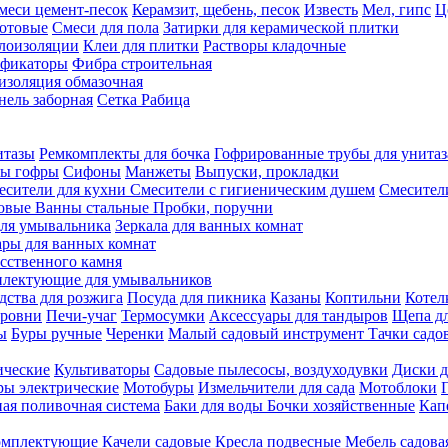
меси цемент-песок
Керамзит, щебень, песок
Известь
Мел, гипс
Ц
отовые
Смеси для пола
Затирки для керамической плитки
плоизоляции
Клеи для плитки
Растворы кладочные
ификаторы
Фибра строительная
изоляция обмазочная
нель заборная
Сетка Рабица
итазы
Ремкомплекты для бочка
Гофрированные трубы для унитаз
бы гофры
Сифоны
Манжеты
Выпуски, прокладки
есители для кухни
Смесители с гигиеническим душем
Смесител
ловые
Ванны стальные
Пробки, поручни
ля умывальника
Зеркала для ванных комнат
ары для ванных комнат
сственного камня
лектующие для умывальников
едства для розжига
Посуда для пикника
Казаны
Коптильни
Котел
ровни
Печи-учаг
Термосумки
Аксессуары для тандыров
Щепа дл
ы
Буры ручные
Черенки
Малый садовый инструмент
Тачки садо
ические
Культиваторы
Садовые пылесосы, воздуходувки
Диски д
ы электрические
Мотобуры
Измельчители для сада
Мотоблоки
ая поливочная система
Баки для воды
Бочки хозяйственные
Кап
комплектующие
Качели садовые
Кресла подвесные
Мебель садова