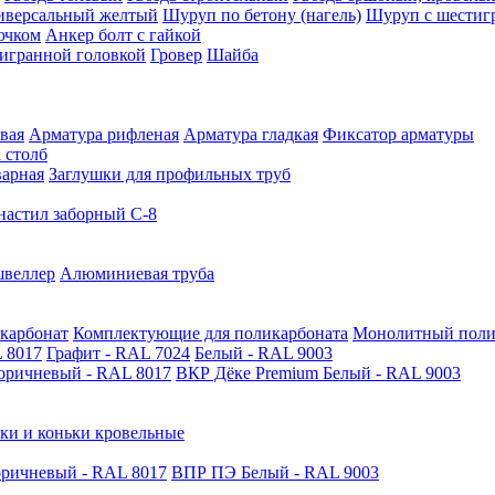
иверсальный желтый
Шуруп по бетону (нагель)
Шуруп с шестиг
ючком
Анкер болт с гайкой
тигранной головкой
Гровер
Шайба
вая
Арматура рифленая
Арматура гладкая
Фиксатор арматуры
 столб
варная
Заглушки для профильных труб
астил заборный С-8
швеллер
Алюминиевая труба
карбонат
Комплектующие для поликарбоната
Монолитный поли
 8017
Графит - RAL 7024
Белый - RAL 9003
оричневый - RAL 8017
ВКР Дёке Premium Белый - RAL 9003
ки и коньки кровельные
ричневый - RAL 8017
ВПР ПЭ Белый - RAL 9003