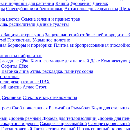
ы и подвязки для растений
Кашпо
Удобрения
Дренаж
еры
Снегоуборщики бензиновые
Антигололедные реагенты
Щетк
на цветов
Семена зелени и пряных трав
душа, распылители
Дачные туалеты
ых
Защита от грызунов
Защита растений от болезней и вредителе
умб
Геотекстиль
Укрывное полотно
ная
Бордюры и поребрики
Плитка вибропрессованная (послойно
лементы вибролитые
фасадные Дёке
Комплектующие для панелей Дёке
Комплектующи
Софиты Дёке
а
Вагонка липа
Углы, раскладка, плинтус сосна
строганая
нели декоративные ПВХ
ый камень Атлас Стоун
н
Серпянки
Стеклосетки, стеклохолсты
троса
Скоба такелажная
Рым-гайка
Рым-болт
Коуш для стальных
рный
Дюбель рамный
Дюбель для теплоизоляции
Дюбель для пен
сокартона и дерева
Саморез с прессшайбой
Саморез кровельный
Гвоздь толевый
Гвоздь строительный
Гвоздь ершоный, кровел