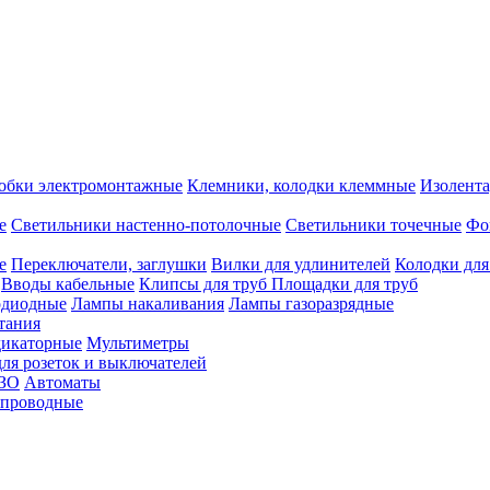
обки электромонтажные
Клемники, колодки клеммные
Изолента
е
Светильники настенно-потолочные
Светильники точечные
Фо
е
Переключатели, заглушки
Вилки для удлинителей
Колодки для
Вводы кабельные
Клипсы для труб
Площадки для труб
одиодные
Лампы накаливания
Лампы газоразрядные
тания
дикаторные
Мультиметры
ля розеток и выключателей
УЗО
Автоматы
спроводные