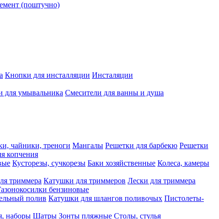
емент (поштучно)
а
Кнопки для инсталляции
Инсталяции
и для умывальника
Смесители для ванны и душа
ки, чайники, треноги
Мангалы
Решетки для барбекю
Решетки
я копчения
вые
Кусторезы, сучкорезы
Баки хозяйственные
Колеса, камеры
ля триммера
Катушки для триммеров
Лески для триммера
Газонокосилки бензиновые
ельный полив
Катушки для шлангов поливочых
Пистолеты-
я, наборы
Шатры
Зонты пляжные
Столы, стулья