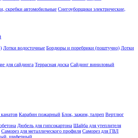
и, скребки автомобильные
Снегоуборщики электрические,
й
)
Лотки водосточные
Бордюры и поребрики (поштучно)
Лотки
е для сайдинга
Террасная доска
Сайдинг виниловый
 канатов
Карабин пожарный
Блок, зажим, талреп
Вертлюг
обетона
Дюбель для гипсокартона
Шайба для утеплителя
Саморез для металлического профиля
Саморез для ГВЛ
ьный, шиферный