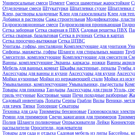
Универсальные смеси
Цемент
Смеси шамотные жаростойкие
С
Отделочные смеси
Штукатурки
Шпатлевки сухие
Шпатлевки г
Клеи, растворы кладочные
Клеи для газосиликата
Клеи для те
Добавки в растворы
Сажа строительная
Модификаторы, пласт
Гидроизоляционные смеси
Гидроизоляция проникающая
Гидро
Сетка заборная
Сетка сварная в ПВХ
Садовая решетка ПВХ
Па
Сетка сварная, базальтовая
Сетка в рулонах
Сетка в картах
Сетка просечно-вытяжная
Сетка ЦПВС
Унитазы, гофры, инсталяции
Комплектующие для унитазов
Ун
Сифоны, манжеты, гофры
Шланги для стиральных машин
Тру
Смесители, комплектующие
Комплектующие для смесителя
См
Ванны, комплектующие
Экраны, каркасы, ножки
Ванны акри
Мебель для ванных комнат
Шкафы настенные, пеналы
Тумбы д
Аксессуары для ванны и кухни
Аксессуары для кухни
Аксессу
Мойки кухонные
Мойки из нержавеющей стали
Мойки из иску
Умывальники, комплектующие
Умывальники, пьедесталы
Комп
Товары для пикника
Тандыры
Аксессуары для гриля
Уголь, ср
гриль чугунные
Костровые чаши
Печи походные разборные
Жа
Садовый инвентарь
Лопаты
Серпы
Грабли
Вилы
Веники, метл
для тачек
Тяпки
Топорище
Секаторы
Техника для сада
Триммеры бензиновые
Газонокосилки электр
Ремни для триммеров
Свечи зажигания для триммеров
Триммер
Полив
Шланги поливочные
Опрыскиватели
Лейки
Коннекторн
распылители
Оросители, дождеватели
Товары для сада и отдыха
Садовая мебель из липы
Бассейны, 