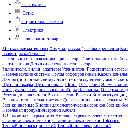
Сантехника
Сетка
Строительные смеси
Электрика
Новогодние товары
Монтажные материалы
Хомуты (стяжки)
Скобы крепления
Кор
изоляторы кабельные
Светильники, прожекторы
Прожекторы
Светильники линейны
светильников
Датчики освещенности, фотореле
Удлинители, вилки, адаптеры
Удлинители
Разветвители сетевы
Кабеленесущие системы
Трубы гофрированные
Кабель-каналы
Лампы (источники света)
Лампы теплоизлучатели
Лампы свет
Щиты и шкафы
Щиты и боксы
Шины
DIN-рейки
Элементы пи
Инструмент, измерительные приборы
Паяльники
Отвертки ин
Розетки, выключатели
Выключатели
Розетки
Комплектующие д
Выключатели автоматические
Дифференциальные автоматы, 
Звонки дверные
Кнопки для электрических звонков
Звонки бе
Кабельная продукция
Провод
Кабель
ТЭНы, аноды, термостаты
Аноды
Нагревательные элементы
Счетчики электрические
Счетчики электрические 1-фазные
Теплый пол электрический
Теплый пол электрический