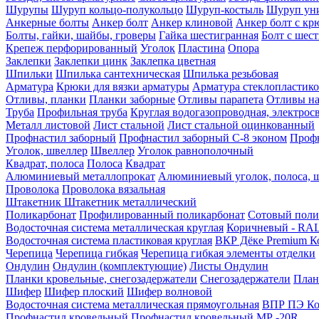
Шурупы
Шуруп кольцо-полукольцо
Шуруп-костыль
Шуруп ун
Анкерные болты
Анкер болт
Анкер клиновой
Анкер болт с кр
Болты, гайки, шайбы, гроверы
Гайка шестигранная
Болт c шес
Крепеж перфорированный
Уголок
Пластина
Опора
Заклепки
Заклепки цинк
Заклепка цветная
Шпильки
Шпилька сантехническая
Шпилька резьбовая
Арматура
Крюки для вязки арматуры
Арматура стеклопластико
Отливы, планки
Планки заборные
Отливы парапета
Отливы на
Труба
Профильная труба
Круглая водогазопроводная, электрос
Металл листовой
Лист стальной
Лист стальной оцинкованный
Профнастил заборный
Профнастил заборный С-8 эконом
Профн
Уголок, швеллер
Швеллер
Уголок равнополочный
Квадрат, полоса
Полоса
Квадрат
Алюминиевый металлопрокат
Алюминиевый уголок, полоса, 
Проволока
Проволока вязальная
Штакетник
Штакетник металлический
Поликарбонат
Профилированный поликарбонат
Сотовый поли
Водосточная система металлическая круглая
Коричневый - RAL
Водосточная система пластиковая круглая
ВКР Дёке Premium К
Черепица
Черепица гибкая
Черепица гибкая элементы отделки
Ондулин
Ондулин (комплектующие)
Листы Ондулин
Планки кровельные, снегозадержатели
Снегозадержатели
План
Шифер
Шифер плоский
Шифер волновой
Водосточная система металлическая прямоугольная
ВПР ПЭ Ко
Профнастил кровельный
Профнастил кровельный МР -20R