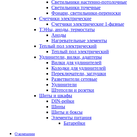
Светильники настенно-потолочные
Светильники точечные
Фонари, светильники-переноски
Счетчики электрические
Счетчики электрические 1-фазные
ТЭНы, аноды, термостаты
Аноды
Нагревательные элементы
Теплый пол электрический
Теплый пол электрический
Удлинители, вилки, адаптеры
Вилки для удлинителей
Колодки для удлинителей
Переключатели, заглушки
Разветвители сетевые
Удлинители
Штепсели и розетки
Щиты и шкафы
DIN-рейки
Шины
Щиты и боксы
Элементы питания
Батарейки
О компании