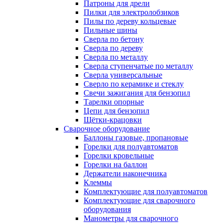
Патроны для дрели
Пилки для электролобзиков
Пилы по дереву кольцевые
Пильные шины
Сверла по бетону
Сверла по дереву
Сверла по металлу
Сверла ступенчатые по металлу
Сверла универсальные
Сверло по керамике и стеклу
Свечи зажигания для бензопил
Тарелки опорные
Цепи для бензопил
Щётки-крацовки
Сварочное оборудование
Баллоны газовые, пропановые
Горелки для полуавтоматов
Горелки кровельные
Горелки на баллон
Держатели наконечника
Клеммы
Комплектующие для полуавтоматов
Комплектующие для сварочного
оборудования
Манометры для сварочного