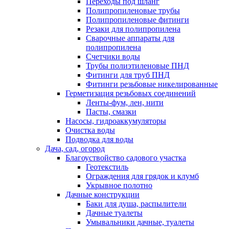
Переходы под шланг
Полипропиленовые трубы
Полипропиленовые фитинги
Резаки для полипропилена
Сварочные аппараты для
полипропилена
Счетчики воды
Трубы полиэтиленовые ПНД
Фитинги для труб ПНД
Фитинги резьбовые никелированные
Герметизация резьбовых соединений
Ленты-фум, лен, нити
Пасты, смазки
Насосы, гидроаккумуляторы
Очистка воды
Подводка для воды
Дача, сад, огород
Благоуствойство садового участка
Геотекстиль
Ограждения для грядок и клумб
Укрывное полотно
Дачные конструкции
Баки для душа, распылители
Дачные туалеты
Умывальники дачные, туалеты