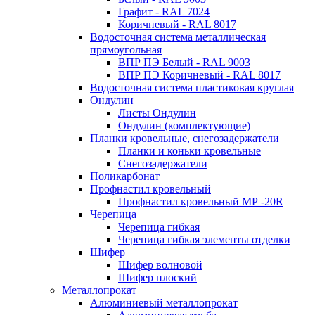
Графит - RAL 7024
Коричневый - RAL 8017
Водосточная система металлическая
прямоугольная
ВПР ПЭ Белый - RAL 9003
ВПР ПЭ Коричневый - RAL 8017
Водосточная система пластиковая круглая
Ондулин
Листы Ондулин
Ондулин (комплектующие)
Планки кровельные, снегозадержатели
Планки и коньки кровельные
Снегозадержатели
Поликарбонат
Профнастил кровельный
Профнастил кровельный МР -20R
Черепица
Черепица гибкая
Черепица гибкая элементы отделки
Шифер
Шифер волновой
Шифер плоский
Металлопрокат
Алюминиевый металлопрокат