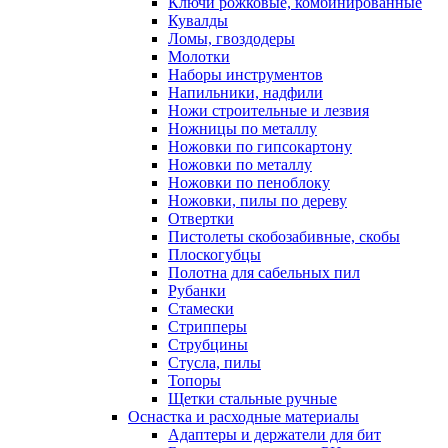
Ключи рожковые, комбинированные
Кувалды
Ломы, гвоздодеры
Молотки
Наборы инструментов
Напильники, надфили
Ножи строительные и лезвия
Ножницы по металлу
Ножовки по гипсокартону
Ножовки по металлу
Ножовки по пеноблоку
Ножовки, пилы по дереву
Отвертки
Пистолеты скобозабивные, скобы
Плоскогубцы
Полотна для сабельных пил
Рубанки
Стамески
Стрипперы
Струбцины
Стусла, пилы
Топоры
Щетки стальные ручные
Оснастка и расходные материалы
Адаптеры и держатели для бит