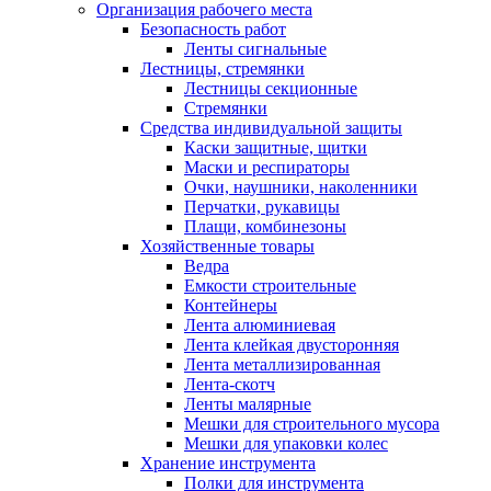
Организация рабочего места
Безопасность работ
Ленты сигнальные
Лестницы, стремянки
Лестницы секционные
Стремянки
Средства индивидуальной защиты
Каски защитные, щитки
Маски и респираторы
Очки, наушники, наколенники
Перчатки, рукавицы
Плащи, комбинезоны
Хозяйственные товары
Ведра
Емкости строительные
Контейнеры
Лента алюминиевая
Лента клейкая двусторонняя
Лента металлизированная
Лента-скотч
Ленты малярные
Мешки для строительного мусора
Мешки для упаковки колес
Хранение инструмента
Полки для инструмента