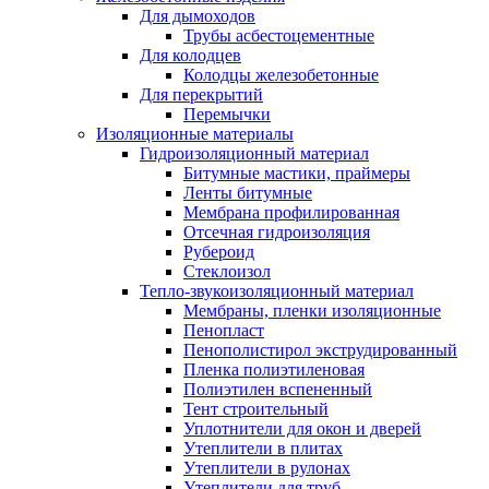
Для дымоходов
Трубы асбестоцементные
Для колодцев
Колодцы железобетонные
Для перекрытий
Перемычки
Изоляционные материалы
Гидроизоляционный материал
Битумные мастики, праймеры
Ленты битумные
Мембрана профилированная
Отсечная гидроизоляция
Рубероид
Стеклоизол
Тепло-звукоизоляционный материал
Мембраны, пленки изоляционные
Пенопласт
Пенополистирол экструдированный
Пленка полиэтиленовая
Полиэтилен вспененный
Тент строительный
Уплотнители для окон и дверей
Утеплители в плитах
Утеплители в рулонах
Утеплители для труб