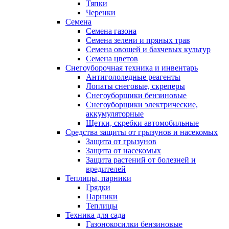
Тяпки
Черенки
Семена
Семена газона
Семена зелени и пряных трав
Семена овощей и бахчевых культур
Семена цветов
Снегоуборочная техника и инвентарь
Антигололедные реагенты
Лопаты снеговые, скреперы
Снегоуборщики бензиновые
Снегоуборщики электрические,
аккумуляторные
Щетки, скребки автомобильные
Средства защиты от грызунов и насекомых
Защита от грызунов
Защита от насекомых
Защита растений от болезней и
вредителей
Теплицы, парники
Грядки
Парники
Теплицы
Техника для сада
Газонокосилки бензиновые