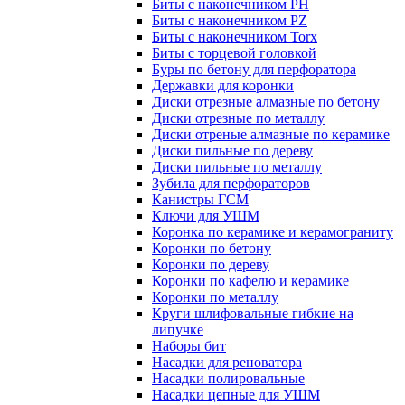
Биты с наконечником PH
Биты с наконечником PZ
Биты с наконечником Torx
Биты с торцевой головкой
Буры по бетону для перфоратора
Державки для коронки
Диски отрезные алмазные по бетону
Диски отрезные по металлу
Диски отреные алмазные по керамике
Диски пильные по дереву
Диски пильные по металлу
Зубила для перфораторов
Канистры ГСМ
Ключи для УШМ
Коронка по керамике и керамограниту
Коронки по бетону
Коронки по дереву
Коронки по кафелю и керамике
Коронки по металлу
Круги шлифовальные гибкие на
липучке
Наборы бит
Насадки для реноватора
Насадки полировальные
Насадки цепные для УШМ