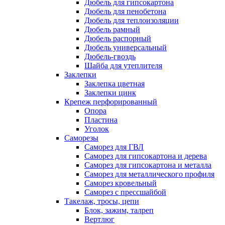
Дюбель для гипсокартона
Дюбель для пенобетона
Дюбель для теплоизоляции
Дюбель рамный
Дюбель распорный
Дюбель универсальный
Дюбель-гвоздь
Шайба для утеплителя
Заклепки
Заклепка цветная
Заклепки цинк
Крепеж перфорированный
Опора
Пластина
Уголок
Саморезы
Саморез для ГВЛ
Саморез для гипсокартона и дерева
Саморез для гипсокартона и металла
Саморез для металлического профиля
Саморез кровельный
Саморез с прессшайбой
Такелаж, тросы, цепи
Блок, зажим, талреп
Вертлюг