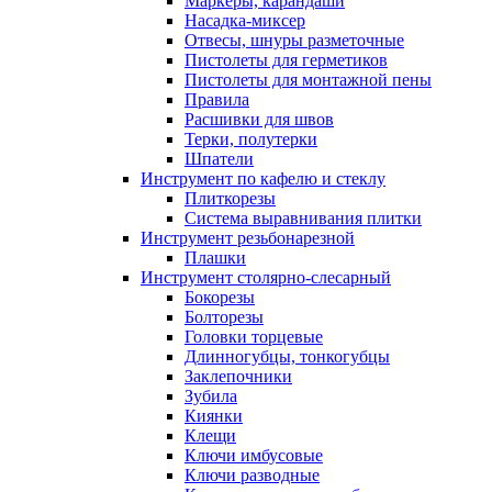
Маркеры, карандаши
Насадка-миксер
Отвесы, шнуры разметочные
Пистолеты для герметиков
Пистолеты для монтажной пены
Правила
Расшивки для швов
Терки, полутерки
Шпатели
Инструмент по кафелю и стеклу
Плиткорезы
Система выравнивания плитки
Инструмент резьбонарезной
Плашки
Инструмент столярно-слесарный
Бокорезы
Болторезы
Головки торцевые
Длинногубцы, тонкогубцы
Заклепочники
Зубила
Киянки
Клещи
Ключи имбусовые
Ключи разводные