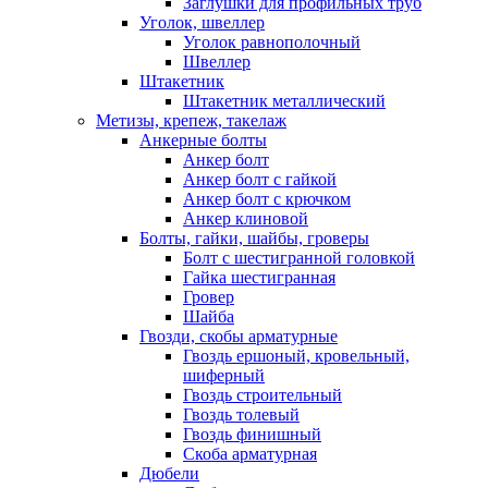
Заглушки для профильных труб
Уголок, швеллер
Уголок равнополочный
Швеллер
Штакетник
Штакетник металлический
Метизы, крепеж, такелаж
Анкерные болты
Анкер болт
Анкер болт с гайкой
Анкер болт с крючком
Анкер клиновой
Болты, гайки, шайбы, гроверы
Болт c шестигранной головкой
Гайка шестигранная
Гровер
Шайба
Гвозди, скобы арматурные
Гвоздь ершоный, кровельный,
шиферный
Гвоздь строительный
Гвоздь толевый
Гвоздь финишный
Скоба арматурная
Дюбели