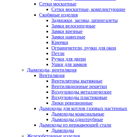
Сетки москитные
Сетки москитные, комплектующие
Скобяные изделия
Задвижки, засовы, шпингалеты
Замки велосипедные
Замки врезные
Замки навесные
Крючки
Ограничители, ручки для окон
Петли
Ручки для двери
Ушки для замков
Дымоходы, вентиляция
Вентиляция
Вентиляторы вытяжные
Вентиляционные решетки
Воздуховоды металлические
Воздуховоды пластиковые
Люки ревизионные
Дымоходы для котлов газовых настенных
Дымоходы коаксиальные
Дымоходы однотрубные
Дымоходы из нержавеющей стали
Дымоходы
Железобетонные изделия