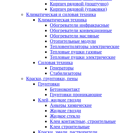
Кирпич рядовой (поштучно)
Кирпич рядовой (упаковки)
Климатическая и силовая техника
Климатическая техника
Обогреватели инфракрасные
Обогреватели конвекционные
Обогреватели масляные
Отопительные модули
Тепловентиляторы электрические
Тепловые пушки газовые
Тепловые пушки электрические
Силовая техника
Генераторы
Стабилизаторы
Краски, грунтовки, пены
Грунтовки
Бетоноконтакт
Грунтовки проникающие
Клей, жидкие гвозди
Анкеры химические
Жидкие гвозди
Жидкое стекло
Клеи контактные, строительные
Клеи строительные
Краски, эмали, растворители