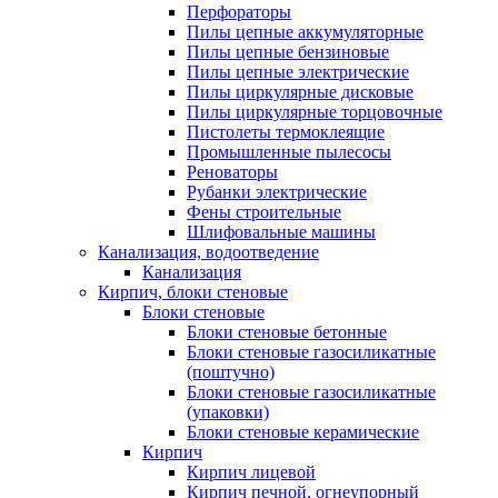
Перфораторы
Пилы цепные аккумуляторные
Пилы цепные бензиновые
Пилы цепные электрические
Пилы циркулярные дисковые
Пилы циркулярные торцовочные
Пистолеты термоклеящие
Промышленные пылесосы
Реноваторы
Рубанки электрические
Фены строительные
Шлифовальные машины
Канализация, водоотведение
Канализация
Кирпич, блоки стеновые
Блоки стеновые
Блоки стеновые бетонные
Блоки стеновые газосиликатные
(поштучно)
Блоки стеновые газосиликатные
(упаковки)
Блоки стеновые керамические
Кирпич
Кирпич лицевой
Кирпич печной, огнеупорный