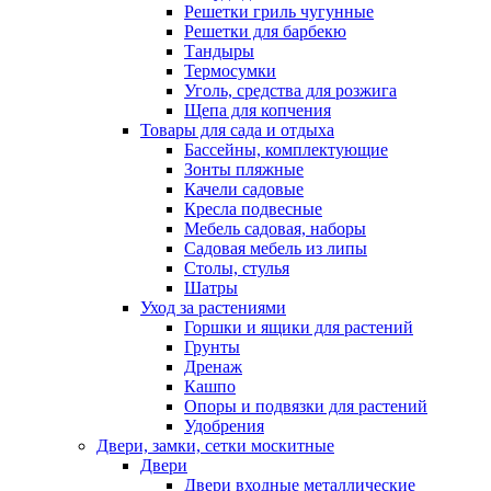
Решетки гриль чугунные
Решетки для барбекю
Тандыры
Термосумки
Уголь, средства для розжига
Щепа для копчения
Товары для сада и отдыха
Бассейны, комплектующие
Зонты пляжные
Качели садовые
Кресла подвесные
Мебель садовая, наборы
Садовая мебель из липы
Столы, стулья
Шатры
Уход за растениями
Горшки и ящики для растений
Грунты
Дренаж
Кашпо
Опоры и подвязки для растений
Удобрения
Двери, замки, сетки москитные
Двери
Двери входные металлические