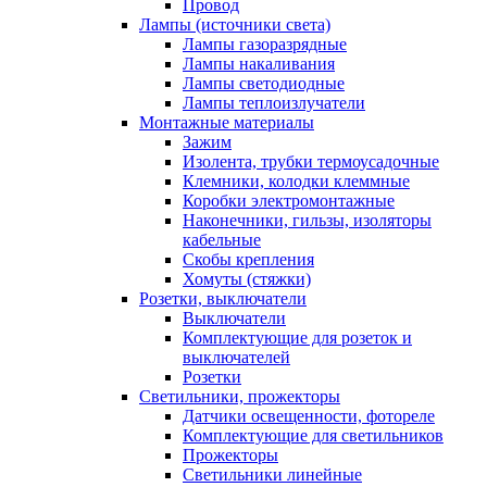
Провод
Лампы (источники света)
Лампы газоразрядные
Лампы накаливания
Лампы светодиодные
Лампы теплоизлучатели
Монтажные материалы
Зажим
Изолента, трубки термоусадочные
Клемники, колодки клеммные
Коробки электромонтажные
Наконечники, гильзы, изоляторы
кабельные
Скобы крепления
Хомуты (стяжки)
Розетки, выключатели
Выключатели
Комплектующие для розеток и
выключателей
Розетки
Светильники, прожекторы
Датчики освещенности, фотореле
Комплектующие для светильников
Прожекторы
Светильники линейные