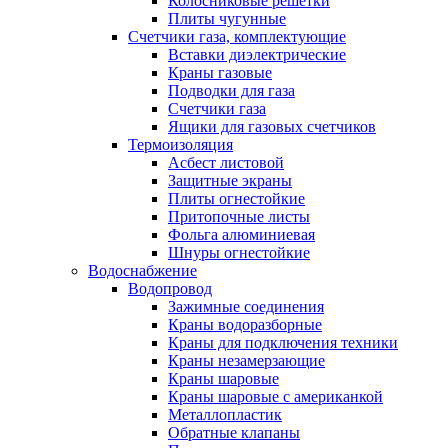
Колосниковые решетки
Плиты чугунные
Счетчики газа, комплектующие
Вставки диэлектрические
Краны газовые
Подводки для газа
Счетчики газа
Ящики для газовых счетчиков
Термоизоляция
Асбест листовой
Защитные экраны
Плиты огнестойкие
Притопочные листы
Фольга алюминиевая
Шнуры огнестойкие
Водоснабжение
Водопровод
Зажимные соединения
Краны водоразборные
Краны для подключения техники
Краны незамерзающие
Краны шаровые
Краны шаровые с американкой
Металлопластик
Обратные клапаны