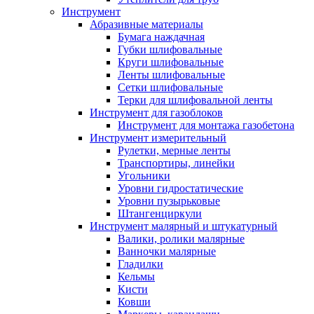
Инструмент
Абразивные материалы
Бумага наждачная
Губки шлифовальные
Круги шлифовальные
Ленты шлифовальные
Сетки шлифовальные
Терки для шлифовальной ленты
Инструмент для газоблоков
Инструмент для монтажа газобетона
Инструмент измерительный
Рулетки, мерные ленты
Транспортиры, линейки
Угольники
Уровни гидростатические
Уровни пузырьковые
Штангенциркули
Инструмент малярный и штукатурный
Валики, ролики малярные
Ванночки малярные
Гладилки
Кельмы
Кисти
Ковши