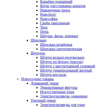
Карабин пожарный
Коуш для стальных канатов
Наконечник троса
Рым-болт
Рым-гайка
Скоба такелажная
Трос
Цепь
Шнуры, фалы, веревки
Шпильки
Шпилька резьбовая
Шпилька сантехническая
Шурупы
Шуруп кольцо-полукольцо
Шуруп по бетону (нагель)
Шуруп с шестигранной головкой
Шуруп универсальный желтый
Шуруп-костыль
Новогодние товары
Домашний декор
Декоративные фигуры
Искусственные ёлки
Электрогирлянды домашние
Уличный декор
Электрогирлянды для улиц