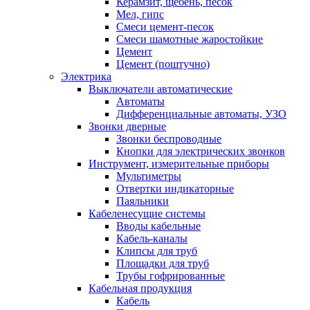
Керамзит, щебень, песок
Мел, гипс
Смеси цемент-песок
Смеси шамотные жаростойкие
Цемент
Цемент (поштучно)
Электрика
Выключатели автоматические
Автоматы
Дифференциальные автоматы, УЗО
Звонки дверные
Звонки беспроводные
Кнопки для электрических звонков
Инструмент, измерительные приборы
Мультиметры
Отвертки индикаторные
Паяльники
Кабеленесущие системы
Вводы кабельные
Кабель-каналы
Клипсы для труб
Площадки для труб
Трубы гофрированные
Кабельная продукция
Кабель