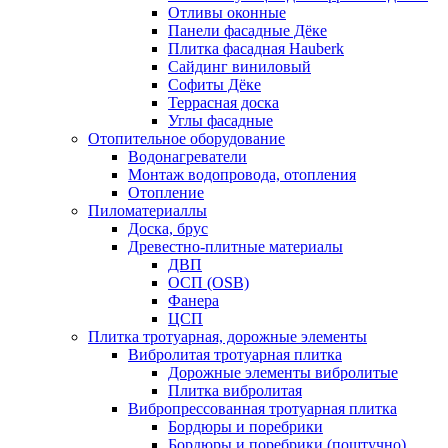
Отливы оконные
Панели фасадные Дёке
Плитка фасадная Hauberk
Сайдинг виниловый
Софиты Дёке
Террасная доска
Углы фасадные
Отопительное оборудование
Водонагреватели
Монтаж водопровода, отопления
Отопление
Пиломатериаллы
Доска, брус
Древестно-плитные материалы
ДВП
ОСП (OSB)
Фанера
ЦСП
Плитка тротуарная, дорожные элементы
Вибролитая тротуарная плитка
Дорожные элементы вибролитые
Плитка вибролитая
Вибропрессованная тротуарная плитка
Бордюры и поребрики
Бордюры и поребрики (поштучно)