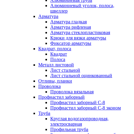
Алюминиевая труба
Алюминиевый уголок, полоса,
швеллер
Арматура
Арматура гладкая
Арматура рифленая
Арматура стеклопластиковая
Крюки для вязки арматуры
Фиксатор арматуры
Квадрат, полоса
Квадрат
Полоса
Металл листовой
Лист стальной
Лист стальной оцинкованный
Отливы, планки
Проволока
Проволока вязальная
Профнастил заборный
Профнастил заборный С-8
Профнастил заборный С-8 эконом
Труба
Круглая водогазопроводная,
электросварная
Профильная труба