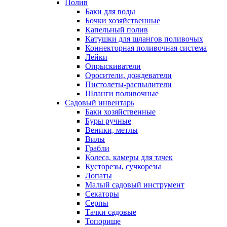
Полив
Баки для воды
Бочки хозяйственные
Капельный полив
Катушки для шлангов поливочых
Коннекторная поливочная система
Лейки
Опрыскиватели
Оросители, дождеватели
Пистолеты-распылители
Шланги поливочные
Садовый инвентарь
Баки хозяйственные
Буры ручные
Веники, метлы
Вилы
Грабли
Колеса, камеры для тачек
Кусторезы, сучкорезы
Лопаты
Малый садовый инструмент
Секаторы
Серпы
Тачки садовые
Топорище