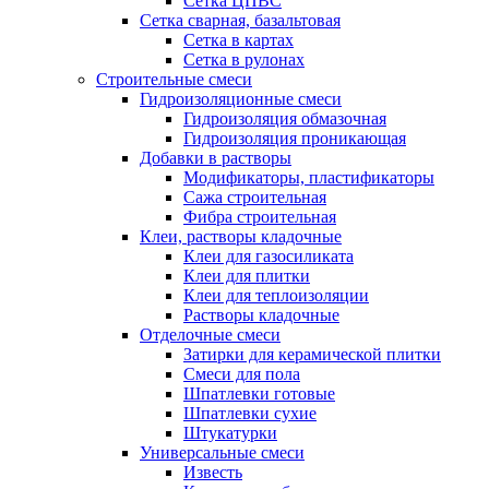
Сетка ЦПВС
Сетка сварная, базальтовая
Сетка в картах
Сетка в рулонах
Строительные смеси
Гидроизоляционные смеси
Гидроизоляция обмазочная
Гидроизоляция проникающая
Добавки в растворы
Модификаторы, пластификаторы
Сажа строительная
Фибра строительная
Клеи, растворы кладочные
Клеи для газосиликата
Клеи для плитки
Клеи для теплоизоляции
Растворы кладочные
Отделочные смеси
Затирки для керамической плитки
Смеси для пола
Шпатлевки готовые
Шпатлевки сухие
Штукатурки
Универсальные смеси
Известь