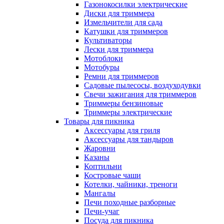
Газонокосилки электрические
Диски для триммера
Измельчители для сада
Катушки для триммеров
Культиваторы
Лески для триммера
Мотоблоки
Мотобуры
Ремни для триммеров
Садовые пылесосы, воздуходувки
Свечи зажигания для триммеров
Триммеры бензиновые
Триммеры электрические
Товары для пикника
Аксессуары для гриля
Аксессуары для тандыров
Жаровни
Казаны
Коптильни
Костровые чаши
Котелки, чайники, треноги
Мангалы
Печи походные разборные
Печи-учаг
Посуда для пикника