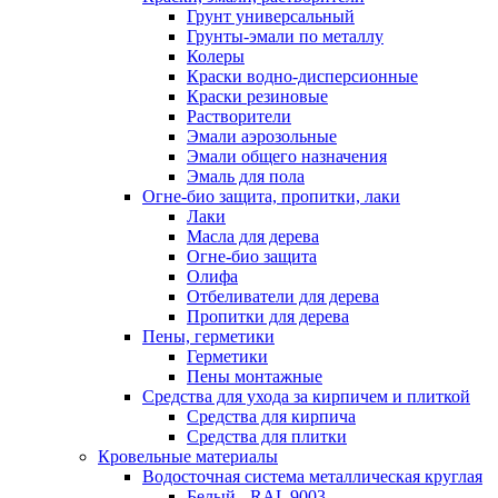
Грунт универсальный
Грунты-эмали по металлу
Колеры
Краски водно-дисперсионные
Краски резиновые
Растворители
Эмали аэрозольные
Эмали общего назначения
Эмаль для пола
Огне-био защита, пропитки, лаки
Лаки
Масла для дерева
Огне-био защита
Олифа
Отбеливатели для дерева
Пропитки для дерева
Пены, герметики
Герметики
Пены монтажные
Средства для ухода за кирпичем и плиткой
Средства для кирпича
Средства для плитки
Кровельные материалы
Водосточная система металлическая круглая
Белый - RAL 9003