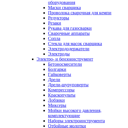
оборудования
Маски сварщика
Проволока сварочная для кемпи
Редукторы
Резаки
Рукава для газосварки
Сварочные аппараты
Сопла
Стекла для масок сварщика
Электрододержатели
Электроды
Электро- и бензоинструмент
Бетоносмесители
Болгарки
Гайковерты
Дрели
Дрели-шуруповерты
Компрессоры
Краскопульты
Лобзики
Миксеры
Мойки высокого давления,
комплектующие
Наборы электроинструмента
Отбойные молотки