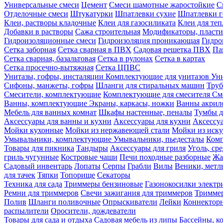
Универсальные смеси
Цемент
Смеси шамотные жаростойкие
С
Отделочные смеси
Штукатурки
Шпатлевки сухие
Шпатлевки г
Клеи, растворы кладочные
Клеи для газосиликата
Клеи для те
Добавки в растворы
Сажа строительная
Модификаторы, пласт
Гидроизоляционные смеси
Гидроизоляция проникающая
Гидро
Сетка заборная
Сетка сварная в ПВХ
Садовая решетка ПВХ
Па
Сетка сварная, базальтовая
Сетка в рулонах
Сетка в картах
Сетка просечно-вытяжная
Сетка ЦПВС
Унитазы, гофры, инсталяции
Комплектующие для унитазов
Ун
Сифоны, манжеты, гофры
Шланги для стиральных машин
Тру
Смесители, комплектующие
Комплектующие для смесителя
См
Ванны, комплектующие
Экраны, каркасы, ножки
Ванны акри
Мебель для ванных комнат
Шкафы настенные, пеналы
Тумбы д
Аксессуары для ванны и кухни
Аксессуары для кухни
Аксессу
Мойки кухонные
Мойки из нержавеющей стали
Мойки из иску
Умывальники, комплектующие
Умывальники, пьедесталы
Комп
Товары для пикника
Тандыры
Аксессуары для гриля
Уголь, ср
гриль чугунные
Костровые чаши
Печи походные разборные
Жа
Садовый инвентарь
Лопаты
Серпы
Грабли
Вилы
Веники, метл
для тачек
Тяпки
Топорище
Секаторы
Техника для сада
Триммеры бензиновые
Газонокосилки электр
Ремни для триммеров
Свечи зажигания для триммеров
Триммер
Полив
Шланги поливочные
Опрыскиватели
Лейки
Коннекторн
распылители
Оросители, дождеватели
Товары для сада и отдыха
Садовая мебель из липы
Бассейны, 