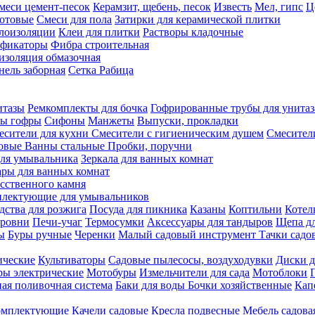
меси цемент-песок
Керамзит, щебень, песок
Известь
Мел, гипс
Ц
отовые
Смеси для пола
Затирки для керамической плитки
плоизоляции
Клеи для плитки
Растворы кладочные
ификаторы
Фибра строительная
изоляция обмазочная
нель заборная
Сетка Рабица
итазы
Ремкомплекты для бочка
Гофрированные трубы для унитаз
бы гофры
Сифоны
Манжеты
Выпуски, прокладки
есители для кухни
Смесители с гигиеническим душем
Смесител
ловые
Ванны стальные
Пробки, поручни
ля умывальника
Зеркала для ванных комнат
ары для ванных комнат
сственного камня
лектующие для умывальников
едства для розжига
Посуда для пикника
Казаны
Коптильни
Котел
ровни
Печи-учаг
Термосумки
Аксессуары для тандыров
Щепа дл
ы
Буры ручные
Черенки
Малый садовый инструмент
Тачки садо
ические
Культиваторы
Садовые пылесосы, воздуходувки
Диски д
ы электрические
Мотобуры
Измельчители для сада
Мотоблоки
ая поливочная система
Баки для воды
Бочки хозяйственные
Кап
комплектующие
Качели садовые
Кресла подвесные
Мебель садова