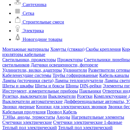
Сантехника
Сетка
Строительные смеси
Электрика
Новогодние товары
Монтажные материалы
Хомуты (стяжки)
Скобы крепления
Кор
изоляторы кабельные
Светильники, прожекторы
Прожекторы
Светильники линейны
светильников
Датчики освещенности, фотореле
Удлинители, вилки, адаптеры
Удлинители
Разветвители сетевы
Кабеленесущие системы
Трубы гофрированные
Кабель-каналы
Лампы (источники света)
Лампы теплоизлучатели
Лампы свет
Щиты и шкафы
Щиты и боксы
Шины
DIN-рейки
Элементы пи
Инструмент, измерительные приборы
Паяльники
Отвертки ин
Розетки, выключатели
Выключатели
Розетки
Комплектующие д
Выключатели автоматические
Дифференциальные автоматы, 
Звонки дверные
Кнопки для электрических звонков
Звонки бе
Кабельная продукция
Провод
Кабель
ТЭНы, аноды, термостаты
Аноды
Нагревательные элементы
Счетчики электрические
Счетчики электрические 1-фазные
Теплый пол электрический
Теплый пол электрический