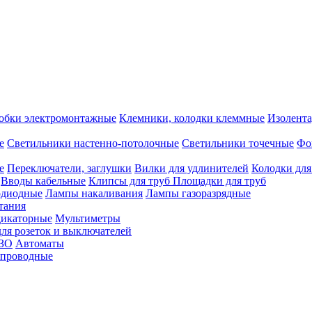
обки электромонтажные
Клемники, колодки клеммные
Изолента
е
Светильники настенно-потолочные
Светильники точечные
Фо
е
Переключатели, заглушки
Вилки для удлинителей
Колодки для
Вводы кабельные
Клипсы для труб
Площадки для труб
одиодные
Лампы накаливания
Лампы газоразрядные
тания
дикаторные
Мультиметры
ля розеток и выключателей
УЗО
Автоматы
спроводные