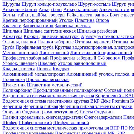
Шурупы
Шуруп кольцо-полукольцо
Шуруп-костыль
Шуруп ун
Анкерные болты
Анкер болт
Анкер клиновой
Анкер болт с кр
Болты, гайки, шайбы, гроверы
Гайка шестигранная
Болт c шес
Крепеж перфорированный
Уголок
Пластина
Опора
Заклепки
Заклепки цинк
Заклепка цветная
Шпильки
Шпилька сантехническая
Шпилька резьбовая
Арматура
Крюки для вязки арматуры
Арматура стеклопластико
Отливы, планки
Планки заборные
Отливы парапета
Отливы на
Труба
Профильная труба
Круглая водогазопроводная, электрос
Металл листовой
Лист стальной
Лист стальной оцинкованный
Профнастил заборный
Профнастил заборный С-8 эконом
Профн
Уголок, швеллер
Швеллер
Уголок равнополочный
Квадрат, полоса
Полоса
Квадрат
Алюминиевый металлопрокат
Алюминиевый уголок, полоса, 
Проволока
Проволока вязальная
Штакетник
Штакетник металлический
Поликарбонат
Профилированный поликарбонат
Сотовый поли
Водосточная система металлическая круглая
Коричневый - RAL
Водосточная система пластиковая круглая
ВКР Дёке Premium К
Черепица
Черепица гибкая
Черепица гибкая элементы отделки
Ондулин
Ондулин (комплектующие)
Листы Ондулин
Планки кровельные, снегозадержатели
Снегозадержатели
План
Шифер
Шифер плоский
Шифер волновой
Водосточная система металлическая прямоугольная
ВПР ПЭ Ко
Профнастил кровельный
Профнастил кровельный МР -20R