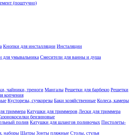
емент (поштучно)
а
Кнопки для инсталляции
Инсталяции
и для умывальника
Смесители для ванны и душа
ки, чайники, треноги
Мангалы
Решетки для барбекю
Решетки
я копчения
вые
Кусторезы, сучкорезы
Баки хозяйственные
Колеса, камеры
ля триммера
Катушки для триммеров
Лески для триммера
Газонокосилки бензиновые
ельный полив
Катушки для шлангов поливочых
Пистолеты-
я, наборы
Шатры
Зонты пляжные
Столы, стулья