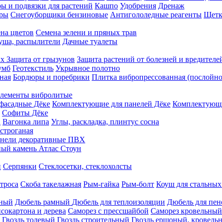
ы и подвязки для растений
Кашпо
Удобрения
Дренаж
еры
Снегоуборщики бензиновые
Антигололедные реагенты
Щетк
на цветов
Семена зелени и пряных трав
душа, распылители
Дачные туалеты
ых
Защита от грызунов
Защита растений от болезней и вредителе
умб
Геотекстиль
Укрывное полотно
ная
Бордюры и поребрики
Плитка вибропрессованная (послойно
лементы вибролитые
фасадные Дёке
Комплектующие для панелей Дёке
Комплектующи
Софиты Дёке
а
Вагонка липа
Углы, раскладка, плинтус сосна
строганая
нели декоративные ПВХ
ый камень Атлас Стоун
н
Серпянки
Стеклосетки, стеклохолсты
троса
Скоба такелажная
Рым-гайка
Рым-болт
Коуш для стальных
рный
Дюбель рамный
Дюбель для теплоизоляции
Дюбель для пен
сокартона и дерева
Саморез с прессшайбой
Саморез кровельный
Гвоздь толевый
Гвоздь строительный
Гвоздь ершоный, кровел