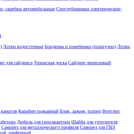
и, скребки автомобильные
Снегоуборщики электрические,
й
)
Лотки водосточные
Бордюры и поребрики (поштучно)
Лотки
е для сайдинга
Террасная доска
Сайдинг виниловый
 канатов
Карабин пожарный
Блок, зажим, талреп
Вертлюг
обетона
Дюбель для гипсокартона
Шайба для утеплителя
Саморез для металлического профиля
Саморез для ГВЛ
ьный, шиферный