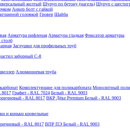
иверсальный желтый
Шуруп по бетону (нагель)
Шуруп с шестиг
ючком
Анкер болт с гайкой
тигранной головкой
Гровер
Шайба
вая
Арматура рифленая
Арматура гладкая
Фиксатор арматуры
 столб
варная
Заглушки для профильных труб
астил заборный С-8
швеллер
Алюминиевая труба
карбонат
Комплектующие для поликарбоната
Монолитный поли
 8017
Графит - RAL 7024
Белый - RAL 9003
оричневый - RAL 8017
ВКР Дёке Premium Белый - RAL 9003
ки и коньки кровельные
ричневый - RAL 8017
ВПР ПЭ Белый - RAL 9003