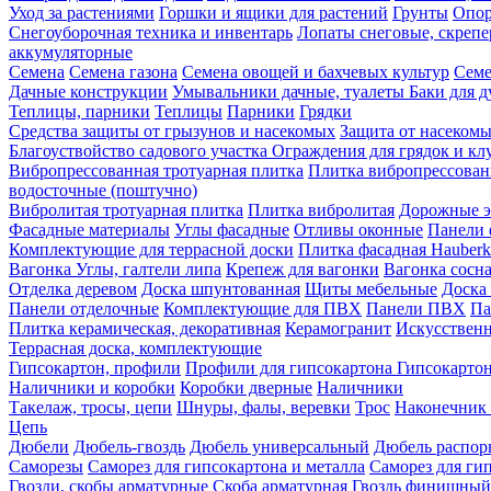
Уход за растениями
Горшки и ящики для растений
Грунты
Опор
Снегоуборочная техника и инвентарь
Лопаты снеговые, скреп
аккумуляторные
Семена
Семена газона
Семена овощей и бахчевых культур
Семе
Дачные конструкции
Умывальники дачные, туалеты
Баки для 
Теплицы, парники
Теплицы
Парники
Грядки
Средства защиты от грызунов и насекомых
Защита от насеком
Благоуствойство садового участка
Ограждения для грядок и кл
Вибропрессованная тротуарная плитка
Плитка вибропрессован
водосточные (поштучно)
Вибролитая тротуарная плитка
Плитка вибролитая
Дорожные э
Фасадные материалы
Углы фасадные
Отливы оконные
Панели 
Комплектующие для террасной доски
Плитка фасадная Hauberk
Вагонка
Углы, галтели липа
Крепеж для вагонки
Вагонка сосн
Отделка деревом
Доска шпунтованная
Щиты мебельные
Доска 
Панели отделочные
Комплектующие для ПВХ
Панели ПВХ
Па
Плитка керамическая, декоративная
Керамогранит
Искусственн
Террасная доска, комплектующие
Гипсокартон, профили
Профили для гипсокартона
Гипсокарто
Наличники и коробки
Коробки дверные
Наличники
Такелаж, тросы, цепи
Шнуры, фалы, веревки
Трос
Наконечник 
Цепь
Дюбели
Дюбель-гвоздь
Дюбель универсальный
Дюбель распо
Саморезы
Саморез для гипсокартона и металла
Саморез для гип
Гвозди, скобы арматурные
Скоба арматурная
Гвоздь финишный