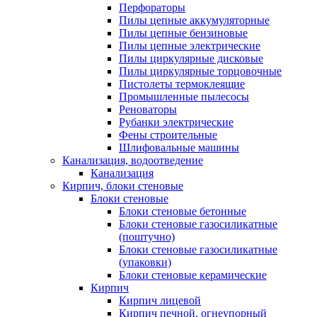
Перфораторы
Пилы цепные аккумуляторные
Пилы цепные бензиновые
Пилы цепные электрические
Пилы циркулярные дисковые
Пилы циркулярные торцовочные
Пистолеты термоклеящие
Промышленные пылесосы
Реноваторы
Рубанки электрические
Фены строительные
Шлифовальные машины
Канализация, водоотведение
Канализация
Кирпич, блоки стеновые
Блоки стеновые
Блоки стеновые бетонные
Блоки стеновые газосиликатные
(поштучно)
Блоки стеновые газосиликатные
(упаковки)
Блоки стеновые керамические
Кирпич
Кирпич лицевой
Кирпич печной, огнеупорный