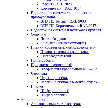
Графит - RAL 7024
Коричневый - RAL 8017
Водосточная система металлическая
прямоугольная
ВПР ПЭ Белый - RAL 9003
ВПР ПЭ Коричневый - RAL 8017
Водосточная система пластиковая круглая
Ондулин
Листы Ондулин
Ондулин (комплектующие)
Планки кровельные, снегозадержатели
Планки и коньки кровельные
Снегозадержатели
Поликарбонат
Профнастил кровельный
Профнастил кровельный МР -20R
Черепица
Черепица гибкая
Черепица гибкая элементы отделки
Шифер
Шифер волновой
Шифер плоский
Металлопрокат
Алюминиевый металлопрокат