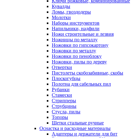
Ключи рожковые, комбинированные
Кувалды
Ломы, гвоздодеры
Молотки
Наборы инструментов
Напильники, надфили
Ножи строительные и лезвия
Ножницы по металлу
Ножовки по гипсокартону
Ножовки по металлу
Ножовки по пеноблоку
Ножовки, пилы по дереву
Отвертки
Пистолеты скобозабивные, скобы
Плоскогубцы
Полотна для сабельных пил
Рубанки
Стамески
Стрипперы
Струбцины
Стусла, пилы
Топоры
Щетки стальные ручные
Оснастка и расходные материалы
Адаптеры и держатели для бит