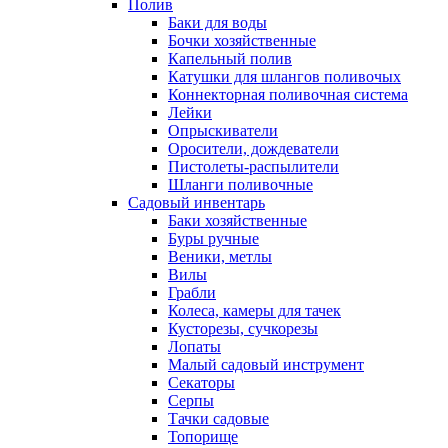
Полив
Баки для воды
Бочки хозяйственные
Капельный полив
Катушки для шлангов поливочых
Коннекторная поливочная система
Лейки
Опрыскиватели
Оросители, дождеватели
Пистолеты-распылители
Шланги поливочные
Садовый инвентарь
Баки хозяйственные
Буры ручные
Веники, метлы
Вилы
Грабли
Колеса, камеры для тачек
Кусторезы, сучкорезы
Лопаты
Малый садовый инструмент
Секаторы
Серпы
Тачки садовые
Топорище