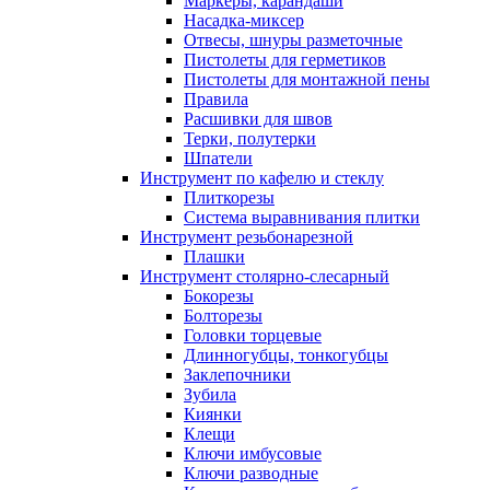
Маркеры, карандаши
Насадка-миксер
Отвесы, шнуры разметочные
Пистолеты для герметиков
Пистолеты для монтажной пены
Правила
Расшивки для швов
Терки, полутерки
Шпатели
Инструмент по кафелю и стеклу
Плиткорезы
Система выравнивания плитки
Инструмент резьбонарезной
Плашки
Инструмент столярно-слесарный
Бокорезы
Болторезы
Головки торцевые
Длинногубцы, тонкогубцы
Заклепочники
Зубила
Киянки
Клещи
Ключи имбусовые
Ключи разводные