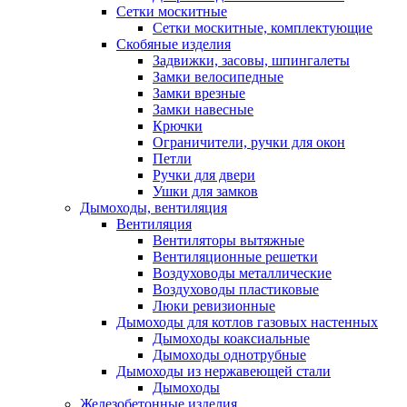
Сетки москитные
Сетки москитные, комплектующие
Скобяные изделия
Задвижки, засовы, шпингалеты
Замки велосипедные
Замки врезные
Замки навесные
Крючки
Ограничители, ручки для окон
Петли
Ручки для двери
Ушки для замков
Дымоходы, вентиляция
Вентиляция
Вентиляторы вытяжные
Вентиляционные решетки
Воздуховоды металлические
Воздуховоды пластиковые
Люки ревизионные
Дымоходы для котлов газовых настенных
Дымоходы коаксиальные
Дымоходы однотрубные
Дымоходы из нержавеющей стали
Дымоходы
Железобетонные изделия