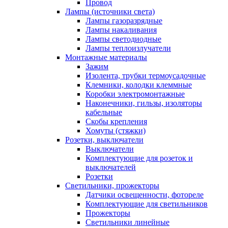
Провод
Лампы (источники света)
Лампы газоразрядные
Лампы накаливания
Лампы светодиодные
Лампы теплоизлучатели
Монтажные материалы
Зажим
Изолента, трубки термоусадочные
Клемники, колодки клеммные
Коробки электромонтажные
Наконечники, гильзы, изоляторы
кабельные
Скобы крепления
Хомуты (стяжки)
Розетки, выключатели
Выключатели
Комплектующие для розеток и
выключателей
Розетки
Светильники, прожекторы
Датчики освещенности, фотореле
Комплектующие для светильников
Прожекторы
Светильники линейные