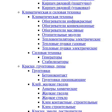
Кирпич рядовой (поштучно)
Кирпич рядовой (упаковки)
Климатическая и силовая техника
Климатическая техника
Обогреватели инфракрасные
Обогреватели конвекционные
Обогреватели масляные
Отопительные модули
Тепловентиляторы электрические
Тепловые пушки газовые
Тепловые пушки электрические
Силовая техника
Генераторы
Стабилизаторы
Краски, грунтовки, пены
Грунтовки
Бетоноконтакт
Грунтовки проникающие
Клей, жидкие гвозди
Анкеры химические
Жидкие гвозди
Жидкое стекло
Клеи контактные, строительные
Клеи строительные
Краски, эмали, растворители