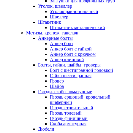
Заглушки для профильных труб
Уголок, швеллер
Уголок равнополочный
Швеллер
Штакетник
Штакетник металлический
Метизы, крепеж, такелаж
Анкерные болты
Анкер болт
Анкер болт с гайкой
Анкер болт с крючком
Анкер клиновой
Болты, гайки, шайбы, гроверы
Болт c шестигранной головкой
Гайка шестигранная
Гровер
Шайба
Гвозди, скобы арматурные
Гвоздь ершоный, кровельный,
шиферный
Гвоздь строительный
Гвоздь толевый
Гвоздь финишный
Скоба арматурная
Дюбели