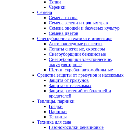
Тяпки
Черенки
Семена
Семена газона
Семена зелени и пряных трав
Семена овощей и бахчевых культур
Семена цветов
Снегоуборочная техника и инвентарь
Антигололедные реагенты
Лопаты снеговые, скреперы
Снегоуборщики бензиновые
Снегоуборщики электрические,
аккумуляторные
Щетки, скребки автомобильные
Средства защиты от грызунов и насекомых
Защита от грызунов
Защита от насекомых
Защита растений от болезней и
вредителей
Теплицы, парники
Грядки
Парники
Теплицы
Техника для сада
Газонокосилки бензиновые