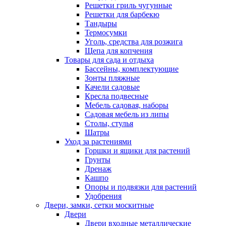
Решетки гриль чугунные
Решетки для барбекю
Тандыры
Термосумки
Уголь, средства для розжига
Щепа для копчения
Товары для сада и отдыха
Бассейны, комплектующие
Зонты пляжные
Качели садовые
Кресла подвесные
Мебель садовая, наборы
Садовая мебель из липы
Столы, стулья
Шатры
Уход за растениями
Горшки и ящики для растений
Грунты
Дренаж
Кашпо
Опоры и подвязки для растений
Удобрения
Двери, замки, сетки москитные
Двери
Двери входные металлические