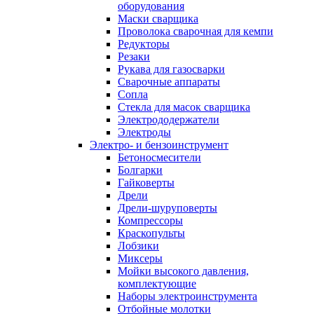
оборудования
Маски сварщика
Проволока сварочная для кемпи
Редукторы
Резаки
Рукава для газосварки
Сварочные аппараты
Сопла
Стекла для масок сварщика
Электрододержатели
Электроды
Электро- и бензоинструмент
Бетоносмесители
Болгарки
Гайковерты
Дрели
Дрели-шуруповерты
Компрессоры
Краскопульты
Лобзики
Миксеры
Мойки высокого давления,
комплектующие
Наборы электроинструмента
Отбойные молотки