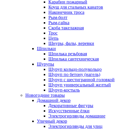
Карабин пожарный
Коуш для стальных канатов
Наконечник троса
Рым-болт
Рым-гайка
Скоба такелажная
Трос
Цепь
Шнуры, фалы, веревки
Шпильки
Шпилька резьбовая
Шпилька сантехническая
Шурупы
Шуруп кольцо-полукольцо
Шуруп по бетону (нагель)
Шуруп с шестигранной головкой
Шуруп универсальный желтый
Шуруп-костыль
Новогодние товары
Домашний декор
Декоративные фигуры
Искусственные ёлки
Электрогирлянды домашние
Уличный декор
Электрогирлянды для улиц