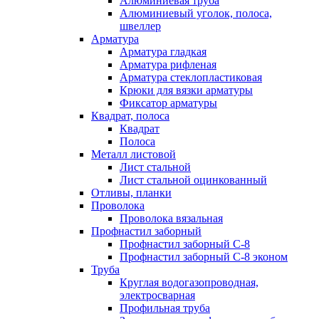
Алюминиевая труба
Алюминиевый уголок, полоса,
швеллер
Арматура
Арматура гладкая
Арматура рифленая
Арматура стеклопластиковая
Крюки для вязки арматуры
Фиксатор арматуры
Квадрат, полоса
Квадрат
Полоса
Металл листовой
Лист стальной
Лист стальной оцинкованный
Отливы, планки
Проволока
Проволока вязальная
Профнастил заборный
Профнастил заборный С-8
Профнастил заборный С-8 эконом
Труба
Круглая водогазопроводная,
электросварная
Профильная труба