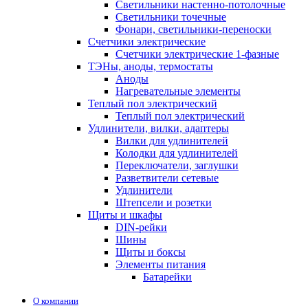
Светильники настенно-потолочные
Светильники точечные
Фонари, светильники-переноски
Счетчики электрические
Счетчики электрические 1-фазные
ТЭНы, аноды, термостаты
Аноды
Нагревательные элементы
Теплый пол электрический
Теплый пол электрический
Удлинители, вилки, адаптеры
Вилки для удлинителей
Колодки для удлинителей
Переключатели, заглушки
Разветвители сетевые
Удлинители
Штепсели и розетки
Щиты и шкафы
DIN-рейки
Шины
Щиты и боксы
Элементы питания
Батарейки
О компании