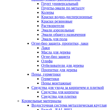
Грунт универсальный
Грунты-эмали по металлу
Колеры
Краски водно-дисперсионные
Краски резиновые
Растворители
Эмали аэрозольные
Эмали общего назначения
Эмаль для пола
Огне-био защита, пропитки, лаки
Лаки
Масла для дерева
Огне-био защита
Олифа
Отбеливатели для дерева
Пропитки для дерева
Пены, герметики
Герметики
Пены монтажные
Средства для ухода за кирпичем и плиткой
Средства для кирпича
Средства для плитки
Кровельные материалы
Водосточная система металлическая круглая
Белый - RAL 9003