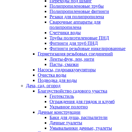
Переходы под шланг
Полипропиленовые трубы
Полипропиленовые фитинги
Резаки для полипропилена
Сварочные аппараты для
полипропилена
Счетчики воды
Трубы полиэтиленовые ПНД
Фитинги для труб ПНД
Фитинги резьбовые никелированные
Герметизация резьбовых соединений
Ленты-фум, лен, нити
Пасты, смазки
Насосы, гидроаккумуляторы
Очистка воды
Подводка для воды
Дача, сад, огород
Благоуствойство садового участка
Геотекстиль
Ограждения для грядок и клумб
Укрывное полотно
Дачные конструкции
Баки для душа, распылители
Дачные туалеты
Умывальники дачные, туалеты