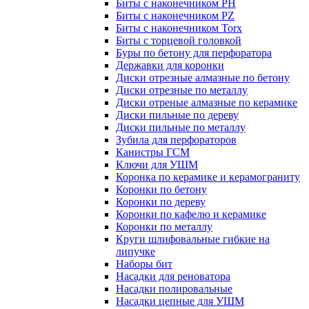
Биты с наконечником PH
Биты с наконечником PZ
Биты с наконечником Torx
Биты с торцевой головкой
Буры по бетону для перфоратора
Державки для коронки
Диски отрезные алмазные по бетону
Диски отрезные по металлу
Диски отреные алмазные по керамике
Диски пильные по дереву
Диски пильные по металлу
Зубила для перфораторов
Канистры ГСМ
Ключи для УШМ
Коронка по керамике и керамограниту
Коронки по бетону
Коронки по дереву
Коронки по кафелю и керамике
Коронки по металлу
Круги шлифовальные гибкие на
липучке
Наборы бит
Насадки для реноватора
Насадки полировальные
Насадки цепные для УШМ