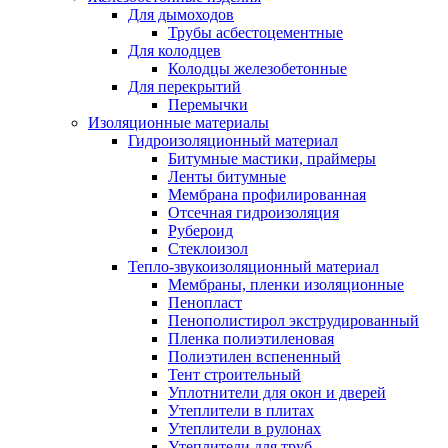
Для дымоходов
Трубы асбестоцементные
Для колодцев
Колодцы железобетонные
Для перекрытий
Перемычки
Изоляционные материалы
Гидроизоляционный материал
Битумные мастики, праймеры
Ленты битумные
Мембрана профилированная
Отсечная гидроизоляция
Рубероид
Стеклоизол
Тепло-звукоизоляционный материал
Мембраны, пленки изоляционные
Пенопласт
Пенополистирол экструдированный
Пленка полиэтиленовая
Полиэтилен вспененный
Тент строительный
Уплотнители для окон и дверей
Утеплители в плитах
Утеплители в рулонах
Утеплители для труб