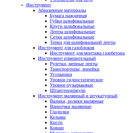
Инструмент
Абразивные материалы
Бумага наждачная
Губки шлифовальные
Круги шлифовальные
Ленты шлифовальные
Сетки шлифовальные
Терки для шлифовальной ленты
Инструмент для газоблоков
Инструмент для монтажа газобетона
Инструмент измерительный
Рулетки, мерные ленты
Транспортиры, линейки
Угольники
Уровни гидростатические
Уровни пузырьковые
Штангенциркули
Инструмент малярный и штукатурный
Валики, ролики малярные
Ванночки малярные
Гладилки
Кельмы
Кисти
Ковши