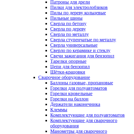
Патроны для дрели
Пилки для электролобзиков
Пилы по дереву кольцевые
Пильные шины
Сверла по бетону
Сверла по дереву
Сверла по металлу
Сверла ступенчатые по металлу
Сверла универсальные
Сверло по керамике и стеклу
Свечи зажигания для бензопил
Тарелки опорные
Цепи для бензопил
Щётки-крацовки
Сварочное оборудование
Баллоны газовые, пропановые
Горелки для полуавтоматов
Горелки кровельные
Горелки на баллон
Держатели наконечника
Клеммы
Комплектующие для полуавтоматов
Комплектующие для сварочного
оборудования
Манометры для сварочного