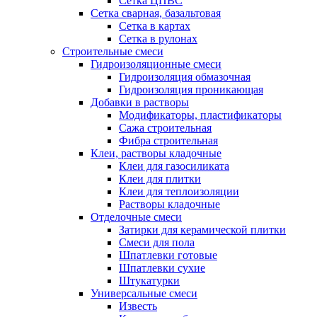
Сетка ЦПВС
Сетка сварная, базальтовая
Сетка в картах
Сетка в рулонах
Строительные смеси
Гидроизоляционные смеси
Гидроизоляция обмазочная
Гидроизоляция проникающая
Добавки в растворы
Модификаторы, пластификаторы
Сажа строительная
Фибра строительная
Клеи, растворы кладочные
Клеи для газосиликата
Клеи для плитки
Клеи для теплоизоляции
Растворы кладочные
Отделочные смеси
Затирки для керамической плитки
Смеси для пола
Шпатлевки готовые
Шпатлевки сухие
Штукатурки
Универсальные смеси
Известь