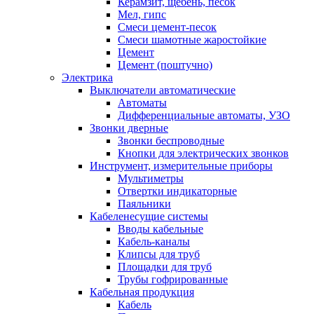
Керамзит, щебень, песок
Мел, гипс
Смеси цемент-песок
Смеси шамотные жаростойкие
Цемент
Цемент (поштучно)
Электрика
Выключатели автоматические
Автоматы
Дифференциальные автоматы, УЗО
Звонки дверные
Звонки беспроводные
Кнопки для электрических звонков
Инструмент, измерительные приборы
Мультиметры
Отвертки индикаторные
Паяльники
Кабеленесущие системы
Вводы кабельные
Кабель-каналы
Клипсы для труб
Площадки для труб
Трубы гофрированные
Кабельная продукция
Кабель