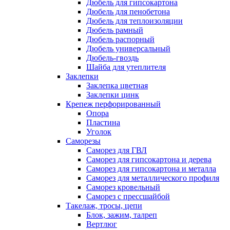
Дюбель для гипсокартона
Дюбель для пенобетона
Дюбель для теплоизоляции
Дюбель рамный
Дюбель распорный
Дюбель универсальный
Дюбель-гвоздь
Шайба для утеплителя
Заклепки
Заклепка цветная
Заклепки цинк
Крепеж перфорированный
Опора
Пластина
Уголок
Саморезы
Саморез для ГВЛ
Саморез для гипсокартона и дерева
Саморез для гипсокартона и металла
Саморез для металлического профиля
Саморез кровельный
Саморез с прессшайбой
Такелаж, тросы, цепи
Блок, зажим, талреп
Вертлюг