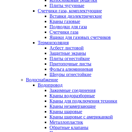
Колосниковые решетки
Плиты чугунные
Счетчики газа, комплектующие
Вставки диэлектрические
Краны газовые
Подводки для газа
Счетчики газа
Ящики для газовых счетчиков
Термоизоляция
Асбест листовой
Защитные экраны
Плиты огнестойкие
Притопочные листы
Фольга алюминиевая
Шнуры огнестойкие
Водоснабжение
Водопровод
Зажимные соединения
Краны водоразборные
Краны для подключения техники
Краны незамерзающие
Краны шаровые
Краны шаровые с американкой
Металлопластик
Обратные клапаны