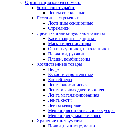
Организация рабочего места
Безопасность работ
Ленты сигнальные
Лестницы, стремянки
Лестницы секционные
Стремянки
Средства индивидуальной защиты
Каски защитные, щитки
Маски и респираторы
Очки, наушники, наколенники
Перчатки, рукавицы
Плащи, комбинезоны
Хозяйственные товары
Ведра
Емкости строительные
Контейнеры
Лента алюминиевая
Лента клейкая двусторонняя
Лента металлизированная
Лента-скотч
Ленты малярные
Мешки для строительного мусора
Мешки для упаковки колес
Хранение инструмента
Полки для инструмента