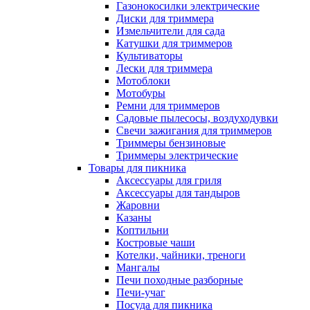
Газонокосилки электрические
Диски для триммера
Измельчители для сада
Катушки для триммеров
Культиваторы
Лески для триммера
Мотоблоки
Мотобуры
Ремни для триммеров
Садовые пылесосы, воздуходувки
Свечи зажигания для триммеров
Триммеры бензиновые
Триммеры электрические
Товары для пикника
Аксессуары для гриля
Аксессуары для тандыров
Жаровни
Казаны
Коптильни
Костровые чаши
Котелки, чайники, треноги
Мангалы
Печи походные разборные
Печи-учаг
Посуда для пикника