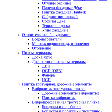
Отливы оконные
Панели фасадные Дёке
Плитка фасадная Hauberk
Сайдинг виниловый
Софиты Дёке
Террасная доска
Углы фасадные
Отопительное оборудование
Водонагреватели
Монтаж водопровода, отопления
Отопление
Пиломатериаллы
Доска, брус
Древестно-плитные материалы
ДВП
ОСП (OSB)
Фанера
ЦСП
Плитка тротуарная, дорожные элементы
Вибролитая тротуарная плитка
Дорожные элементы вибролитые
Плитка вибролитая
Вибропрессованная тротуарная плитка
Бордюры и поребрики
Бордюры и поребрики (поштучно)