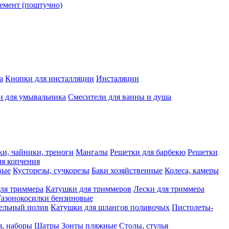
емент (поштучно)
а
Кнопки для инсталляции
Инсталяции
и для умывальника
Смесители для ванны и душа
ки, чайники, треноги
Мангалы
Решетки для барбекю
Решетки
я копчения
вые
Кусторезы, сучкорезы
Баки хозяйственные
Колеса, камеры
ля триммера
Катушки для триммеров
Лески для триммера
Газонокосилки бензиновые
ельный полив
Катушки для шлангов поливочых
Пистолеты-
я, наборы
Шатры
Зонты пляжные
Столы, стулья