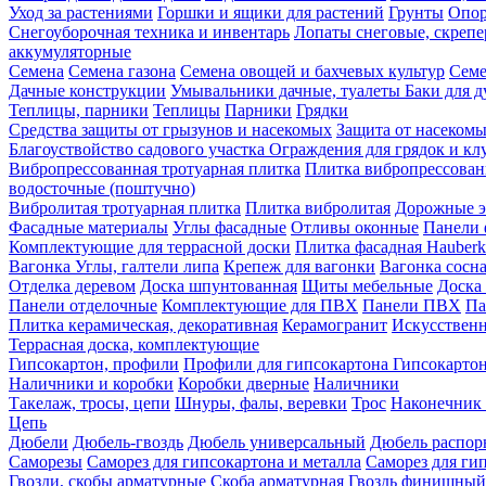
Уход за растениями
Горшки и ящики для растений
Грунты
Опор
Снегоуборочная техника и инвентарь
Лопаты снеговые, скреп
аккумуляторные
Семена
Семена газона
Семена овощей и бахчевых культур
Семе
Дачные конструкции
Умывальники дачные, туалеты
Баки для 
Теплицы, парники
Теплицы
Парники
Грядки
Средства защиты от грызунов и насекомых
Защита от насеком
Благоуствойство садового участка
Ограждения для грядок и кл
Вибропрессованная тротуарная плитка
Плитка вибропрессован
водосточные (поштучно)
Вибролитая тротуарная плитка
Плитка вибролитая
Дорожные э
Фасадные материалы
Углы фасадные
Отливы оконные
Панели 
Комплектующие для террасной доски
Плитка фасадная Hauberk
Вагонка
Углы, галтели липа
Крепеж для вагонки
Вагонка сосн
Отделка деревом
Доска шпунтованная
Щиты мебельные
Доска 
Панели отделочные
Комплектующие для ПВХ
Панели ПВХ
Па
Плитка керамическая, декоративная
Керамогранит
Искусственн
Террасная доска, комплектующие
Гипсокартон, профили
Профили для гипсокартона
Гипсокарто
Наличники и коробки
Коробки дверные
Наличники
Такелаж, тросы, цепи
Шнуры, фалы, веревки
Трос
Наконечник 
Цепь
Дюбели
Дюбель-гвоздь
Дюбель универсальный
Дюбель распо
Саморезы
Саморез для гипсокартона и металла
Саморез для гип
Гвозди, скобы арматурные
Скоба арматурная
Гвоздь финишный