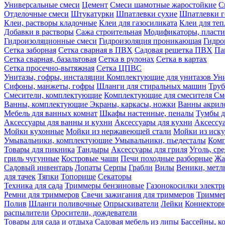
Универсальные смеси
Цемент
Смеси шамотные жаростойкие
С
Отделочные смеси
Штукатурки
Шпатлевки сухие
Шпатлевки г
Клеи, растворы кладочные
Клеи для газосиликата
Клеи для те
Добавки в растворы
Сажа строительная
Модификаторы, пласт
Гидроизоляционные смеси
Гидроизоляция проникающая
Гидро
Сетка заборная
Сетка сварная в ПВХ
Садовая решетка ПВХ
Па
Сетка сварная, базальтовая
Сетка в рулонах
Сетка в картах
Сетка просечно-вытяжная
Сетка ЦПВС
Унитазы, гофры, инсталяции
Комплектующие для унитазов
Ун
Сифоны, манжеты, гофры
Шланги для стиральных машин
Тру
Смесители, комплектующие
Комплектующие для смесителя
См
Ванны, комплектующие
Экраны, каркасы, ножки
Ванны акри
Мебель для ванных комнат
Шкафы настенные, пеналы
Тумбы д
Аксессуары для ванны и кухни
Аксессуары для кухни
Аксессу
Мойки кухонные
Мойки из нержавеющей стали
Мойки из иску
Умывальники, комплектующие
Умывальники, пьедесталы
Комп
Товары для пикника
Тандыры
Аксессуары для гриля
Уголь, ср
гриль чугунные
Костровые чаши
Печи походные разборные
Жа
Садовый инвентарь
Лопаты
Серпы
Грабли
Вилы
Веники, метл
для тачек
Тяпки
Топорище
Секаторы
Техника для сада
Триммеры бензиновые
Газонокосилки электр
Ремни для триммеров
Свечи зажигания для триммеров
Триммер
Полив
Шланги поливочные
Опрыскиватели
Лейки
Коннекторн
распылители
Оросители, дождеватели
Товары для сада и отдыха
Садовая мебель из липы
Бассейны, 