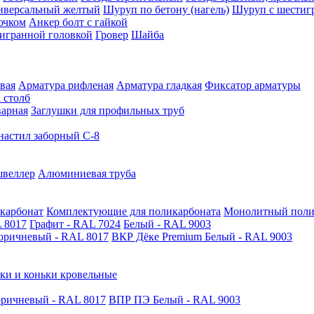
иверсальный желтый
Шуруп по бетону (нагель)
Шуруп с шестиг
ючком
Анкер болт с гайкой
тигранной головкой
Гровер
Шайба
вая
Арматура рифленая
Арматура гладкая
Фиксатор арматуры
 столб
варная
Заглушки для профильных труб
астил заборный С-8
швеллер
Алюминиевая труба
карбонат
Комплектующие для поликарбоната
Монолитный поли
 8017
Графит - RAL 7024
Белый - RAL 9003
оричневый - RAL 8017
ВКР Дёке Premium Белый - RAL 9003
ки и коньки кровельные
ричневый - RAL 8017
ВПР ПЭ Белый - RAL 9003