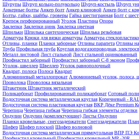
Шурупы
Шуруп кольцо-полукольцо
Шуруп-костыль
Шуруп ун
Анкерные болты
Анкер болт
Анкер клиновой
Анкер болт с кр
Болты, гайки, шайбы, гроверы
Гайка шестигранная
Болт c шес
Крепеж перфорированный
Уголок
Пластина
Опора
Заклепки
Заклепки цинк
Заклепка цветная
Шпильки
Шпилька сантехническая
Шпилька резьбовая
Арматура
Крюки для вязки арматуры
Арматура стеклопластико
Отливы, планки
Планки заборные
Отливы парапета
Отливы на
Труба
Профильная труба
Круглая водогазопроводная, электрос
Металл листовой
Лист стальной
Лист стальной оцинкованный
Профнастил заборный
Профнастил заборный С-8 эконом
Профн
Уголок, швеллер
Швеллер
Уголок равнополочный
Квадрат, полоса
Полоса
Квадрат
Алюминиевый металлопрокат
Алюминиевый уголок, полоса, 
Проволока
Проволока вязальная
Штакетник
Штакетник металлический
Поликарбонат
Профилированный поликарбонат
Сотовый поли
Водосточная система металлическая круглая
Коричневый - RAL
Водосточная система пластиковая круглая
ВКР Дёке Premium К
Черепица
Черепица гибкая
Черепица гибкая элементы отделки
Ондулин
Ондулин (комплектующие)
Листы Ондулин
Планки кровельные, снегозадержатели
Снегозадержатели
План
Шифер
Шифер плоский
Шифер волновой
Водосточная система металлическая прямоугольная
ВПР ПЭ Ко
Профнастил кровельный
Профнастил кровельный МР -20R