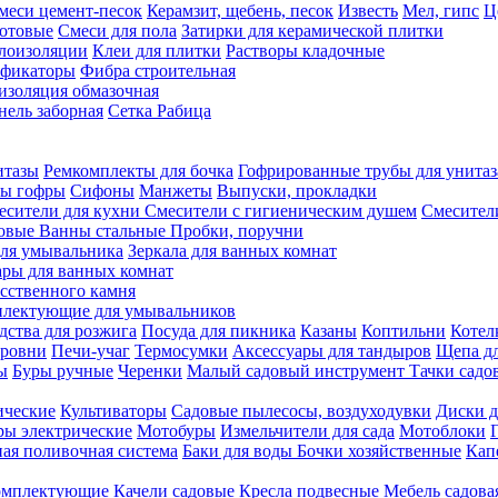
меси цемент-песок
Керамзит, щебень, песок
Известь
Мел, гипс
Ц
отовые
Смеси для пола
Затирки для керамической плитки
плоизоляции
Клеи для плитки
Растворы кладочные
ификаторы
Фибра строительная
изоляция обмазочная
нель заборная
Сетка Рабица
итазы
Ремкомплекты для бочка
Гофрированные трубы для унитаз
бы гофры
Сифоны
Манжеты
Выпуски, прокладки
есители для кухни
Смесители с гигиеническим душем
Смесител
ловые
Ванны стальные
Пробки, поручни
ля умывальника
Зеркала для ванных комнат
ары для ванных комнат
сственного камня
лектующие для умывальников
едства для розжига
Посуда для пикника
Казаны
Коптильни
Котел
ровни
Печи-учаг
Термосумки
Аксессуары для тандыров
Щепа дл
ы
Буры ручные
Черенки
Малый садовый инструмент
Тачки садо
ические
Культиваторы
Садовые пылесосы, воздуходувки
Диски д
ы электрические
Мотобуры
Измельчители для сада
Мотоблоки
ая поливочная система
Баки для воды
Бочки хозяйственные
Кап
комплектующие
Качели садовые
Кресла подвесные
Мебель садова