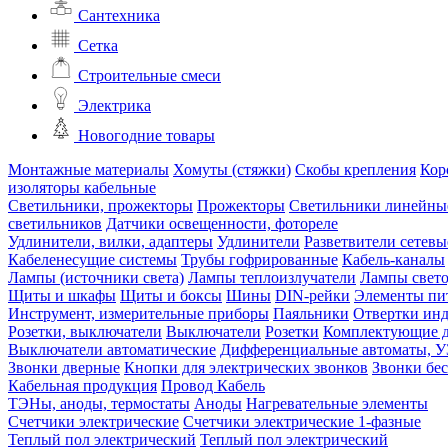
Сантехника
Сетка
Строительные смеси
Электрика
Новогодние товары
Монтажные материалы
Хомуты (стяжки)
Скобы крепления
Кор
изоляторы кабельные
Светильники, прожекторы
Прожекторы
Светильники линейны
светильников
Датчики освещенности, фотореле
Удлинители, вилки, адаптеры
Удлинители
Разветвители сетевы
Кабеленесущие системы
Трубы гофрированные
Кабель-каналы
Лампы (источники света)
Лампы теплоизлучатели
Лампы свет
Щиты и шкафы
Щиты и боксы
Шины
DIN-рейки
Элементы пи
Инструмент, измерительные приборы
Паяльники
Отвертки ин
Розетки, выключатели
Выключатели
Розетки
Комплектующие д
Выключатели автоматические
Дифференциальные автоматы, 
Звонки дверные
Кнопки для электрических звонков
Звонки бе
Кабельная продукция
Провод
Кабель
ТЭНы, аноды, термостаты
Аноды
Нагревательные элементы
Счетчики электрические
Счетчики электрические 1-фазные
Теплый пол электрический
Теплый пол электрический