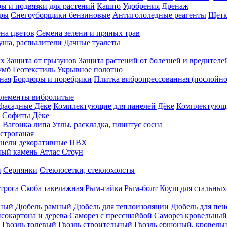
ы и подвязки для растений
Кашпо
Удобрения
Дренаж
еры
Снегоуборщики бензиновые
Антигололедные реагенты
Щетк
на цветов
Семена зелени и пряных трав
душа, распылители
Дачные туалеты
ых
Защита от грызунов
Защита растений от болезней и вредителе
умб
Геотекстиль
Укрывное полотно
ная
Бордюры и поребрики
Плитка вибропрессованная (послойно
лементы вибролитые
фасадные Дёке
Комплектующие для панелей Дёке
Комплектующи
Софиты Дёке
а
Вагонка липа
Углы, раскладка, плинтус сосна
строганая
нели декоративные ПВХ
ый камень Атлас Стоун
н
Серпянки
Стеклосетки, стеклохолсты
троса
Скоба такелажная
Рым-гайка
Рым-болт
Коуш для стальных
рный
Дюбель рамный
Дюбель для теплоизоляции
Дюбель для пен
сокартона и дерева
Саморез с прессшайбой
Саморез кровельный
Гвоздь толевый
Гвоздь строительный
Гвоздь ершоный, кровел