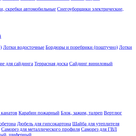
и, скребки автомобильные
Снегоуборщики электрические,
й
)
Лотки водосточные
Бордюры и поребрики (поштучно)
Лотки
е для сайдинга
Террасная доска
Сайдинг виниловый
 канатов
Карабин пожарный
Блок, зажим, талреп
Вертлюг
обетона
Дюбель для гипсокартона
Шайба для утеплителя
Саморез для металлического профиля
Саморез для ГВЛ
ьный, шиферный