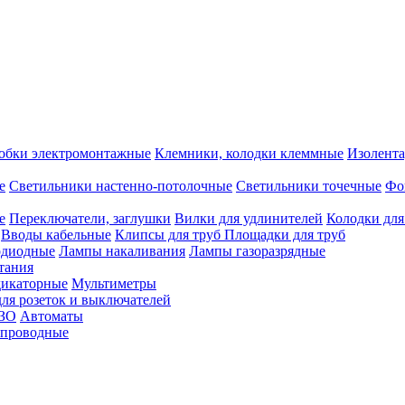
обки электромонтажные
Клемники, колодки клеммные
Изолента
е
Светильники настенно-потолочные
Светильники точечные
Фо
е
Переключатели, заглушки
Вилки для удлинителей
Колодки для
Вводы кабельные
Клипсы для труб
Площадки для труб
одиодные
Лампы накаливания
Лампы газоразрядные
тания
дикаторные
Мультиметры
ля розеток и выключателей
УЗО
Автоматы
спроводные