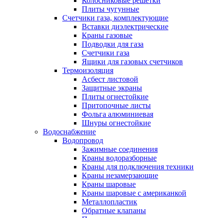
Колосниковые решетки
Плиты чугунные
Счетчики газа, комплектующие
Вставки диэлектрические
Краны газовые
Подводки для газа
Счетчики газа
Ящики для газовых счетчиков
Термоизоляция
Асбест листовой
Защитные экраны
Плиты огнестойкие
Притопочные листы
Фольга алюминиевая
Шнуры огнестойкие
Водоснабжение
Водопровод
Зажимные соединения
Краны водоразборные
Краны для подключения техники
Краны незамерзающие
Краны шаровые
Краны шаровые с американкой
Металлопластик
Обратные клапаны