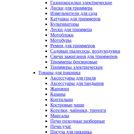
Газонокосилки электрические
Диски для триммера
Измельчители для сада
Катушки для триммеров
Культиваторы
Лески для триммера
Мотоблоки
Мотобуры
Ремни для триммеров
Садовые пылесосы, воздуходувки
Свечи зажигания для триммеров
Триммеры бензиновые
Триммеры электрические
Товары для пикника
Аксессуары для гриля
Аксессуары для тандыров
Жаровни
Казаны
Коптильни
Костровые чаши
Котелки, чайники, треноги
Мангалы
Печи походные разборные
Печи-учаг
Посуда для пикника