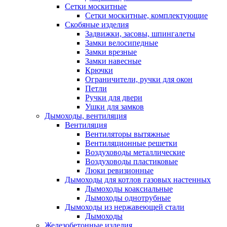
Сетки москитные
Сетки москитные, комплектующие
Скобяные изделия
Задвижки, засовы, шпингалеты
Замки велосипедные
Замки врезные
Замки навесные
Крючки
Ограничители, ручки для окон
Петли
Ручки для двери
Ушки для замков
Дымоходы, вентиляция
Вентиляция
Вентиляторы вытяжные
Вентиляционные решетки
Воздуховоды металлические
Воздуховоды пластиковые
Люки ревизионные
Дымоходы для котлов газовых настенных
Дымоходы коаксиальные
Дымоходы однотрубные
Дымоходы из нержавеющей стали
Дымоходы
Железобетонные изделия