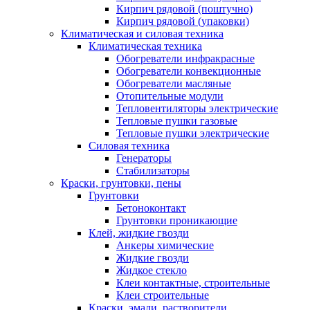
Кирпич рядовой (поштучно)
Кирпич рядовой (упаковки)
Климатическая и силовая техника
Климатическая техника
Обогреватели инфракрасные
Обогреватели конвекционные
Обогреватели масляные
Отопительные модули
Тепловентиляторы электрические
Тепловые пушки газовые
Тепловые пушки электрические
Силовая техника
Генераторы
Стабилизаторы
Краски, грунтовки, пены
Грунтовки
Бетоноконтакт
Грунтовки проникающие
Клей, жидкие гвозди
Анкеры химические
Жидкие гвозди
Жидкое стекло
Клеи контактные, строительные
Клеи строительные
Краски, эмали, растворители