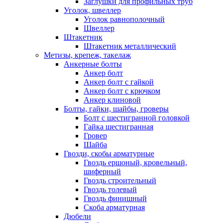
Заглушки для профильных труб
Уголок, швеллер
Уголок равнополочный
Швеллер
Штакетник
Штакетник металлический
Метизы, крепеж, такелаж
Анкерные болты
Анкер болт
Анкер болт с гайкой
Анкер болт с крючком
Анкер клиновой
Болты, гайки, шайбы, гроверы
Болт c шестигранной головкой
Гайка шестигранная
Гровер
Шайба
Гвозди, скобы арматурные
Гвоздь ершоный, кровельный,
шиферный
Гвоздь строительный
Гвоздь толевый
Гвоздь финишный
Скоба арматурная
Дюбели