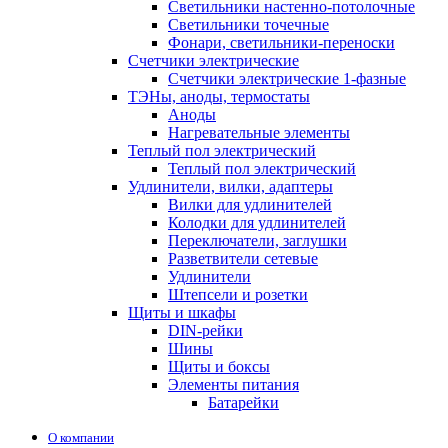
Светильники настенно-потолочные
Светильники точечные
Фонари, светильники-переноски
Счетчики электрические
Счетчики электрические 1-фазные
ТЭНы, аноды, термостаты
Аноды
Нагревательные элементы
Теплый пол электрический
Теплый пол электрический
Удлинители, вилки, адаптеры
Вилки для удлинителей
Колодки для удлинителей
Переключатели, заглушки
Разветвители сетевые
Удлинители
Штепсели и розетки
Щиты и шкафы
DIN-рейки
Шины
Щиты и боксы
Элементы питания
Батарейки
О компании