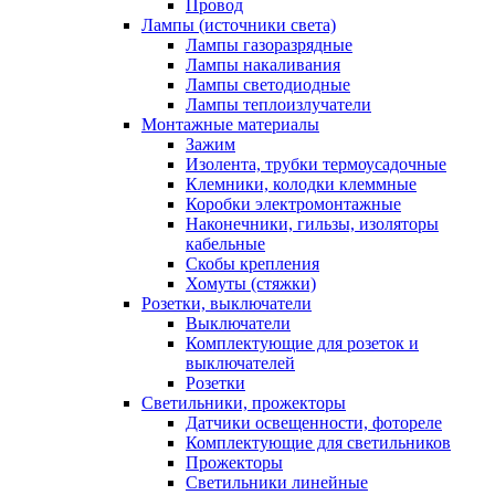
Провод
Лампы (источники света)
Лампы газоразрядные
Лампы накаливания
Лампы светодиодные
Лампы теплоизлучатели
Монтажные материалы
Зажим
Изолента, трубки термоусадочные
Клемники, колодки клеммные
Коробки электромонтажные
Наконечники, гильзы, изоляторы
кабельные
Скобы крепления
Хомуты (стяжки)
Розетки, выключатели
Выключатели
Комплектующие для розеток и
выключателей
Розетки
Светильники, прожекторы
Датчики освещенности, фотореле
Комплектующие для светильников
Прожекторы
Светильники линейные