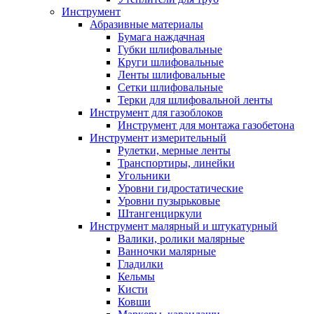
Инструмент
Абразивные материалы
Бумага наждачная
Губки шлифовальные
Круги шлифовальные
Ленты шлифовальные
Сетки шлифовальные
Терки для шлифовальной ленты
Инструмент для газоблоков
Инструмент для монтажа газобетона
Инструмент измерительный
Рулетки, мерные ленты
Транспортиры, линейки
Угольники
Уровни гидростатические
Уровни пузырьковые
Штангенциркули
Инструмент малярный и штукатурный
Валики, ролики малярные
Ванночки малярные
Гладилки
Кельмы
Кисти
Ковши