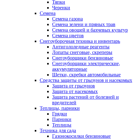
Тяпки
Черенки
Семена
Семена газона
Семена зелени и пряных трав
Семена овощей и бахчевых культур
Семена цветов
Снегоуборочная техника и инвентарь
Антигололедные реагенты
Лопаты снеговые, скреперы
Снегоуборщики бензиновые
Снегоуборщики электрические,
аккумуляторные
Щетки, скребки автомобильные
Средства защиты от грызунов и насекомых
Защита от грызунов
Защита от насекомых
Защита растений от болезней и
вредителей
Теплицы, парники
Грядки
Парники
Теплицы
Техника для сада
Газонокосилки бензиновые