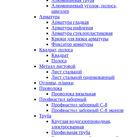
Алюминиевая труба
Алюминиевый уголок, полоса,
швеллер
Арматура
Арматура гладкая
Арматура рифленая
Арматура стеклопластиковая
Крюки для вязки арматуры
Фиксатор арматуры
Квадрат, полоса
Квадрат
Полоса
Металл листовой
Лист стальной
Лист стальной оцинкованный
Отливы, планки
Проволока
Проволока вязальная
Профнастил заборный
Профнастил заборный С-8
Профнастил заборный С-8 эконом
Труба
Круглая водогазопроводная,
электросварная
Профильная труба