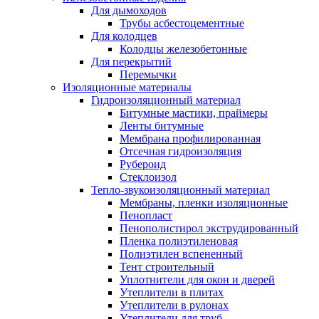
Для дымоходов
Трубы асбестоцементные
Для колодцев
Колодцы железобетонные
Для перекрытий
Перемычки
Изоляционные материалы
Гидроизоляционный материал
Битумные мастики, праймеры
Ленты битумные
Мембрана профилированная
Отсечная гидроизоляция
Рубероид
Стеклоизол
Тепло-звукоизоляционный материал
Мембраны, пленки изоляционные
Пенопласт
Пенополистирол экструдированный
Пленка полиэтиленовая
Полиэтилен вспененный
Тент строительный
Уплотнители для окон и дверей
Утеплители в плитах
Утеплители в рулонах
Утеплители для труб