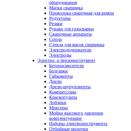
оборудования
Маски сварщика
Проволока сварочная для кемпи
Редукторы
Резаки
Рукава для газосварки
Сварочные аппараты
Сопла
Стекла для масок сварщика
Электрододержатели
Электроды
Электро- и бензоинструмент
Бетоносмесители
Болгарки
Гайковерты
Дрели
Дрели-шуруповерты
Компрессоры
Краскопульты
Лобзики
Миксеры
Мойки высокого давления,
комплектующие
Наборы электроинструмента
Отбойные молотки