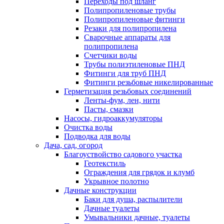
Переходы под шланг
Полипропиленовые трубы
Полипропиленовые фитинги
Резаки для полипропилена
Сварочные аппараты для
полипропилена
Счетчики воды
Трубы полиэтиленовые ПНД
Фитинги для труб ПНД
Фитинги резьбовые никелированные
Герметизация резьбовых соединений
Ленты-фум, лен, нити
Пасты, смазки
Насосы, гидроаккумуляторы
Очистка воды
Подводка для воды
Дача, сад, огород
Благоуствойство садового участка
Геотекстиль
Ограждения для грядок и клумб
Укрывное полотно
Дачные конструкции
Баки для душа, распылители
Дачные туалеты
Умывальники дачные, туалеты