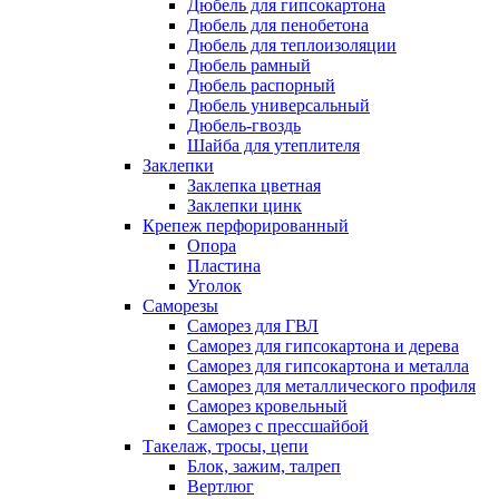
Дюбель для гипсокартона
Дюбель для пенобетона
Дюбель для теплоизоляции
Дюбель рамный
Дюбель распорный
Дюбель универсальный
Дюбель-гвоздь
Шайба для утеплителя
Заклепки
Заклепка цветная
Заклепки цинк
Крепеж перфорированный
Опора
Пластина
Уголок
Саморезы
Саморез для ГВЛ
Саморез для гипсокартона и дерева
Саморез для гипсокартона и металла
Саморез для металлического профиля
Саморез кровельный
Саморез с прессшайбой
Такелаж, тросы, цепи
Блок, зажим, талреп
Вертлюг