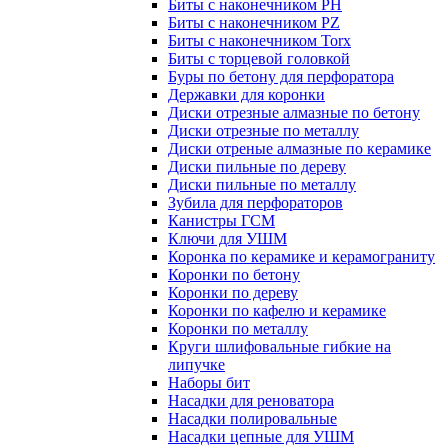
Биты с наконечником PH
Биты с наконечником PZ
Биты с наконечником Torx
Биты с торцевой головкой
Буры по бетону для перфоратора
Державки для коронки
Диски отрезные алмазные по бетону
Диски отрезные по металлу
Диски отреные алмазные по керамике
Диски пильные по дереву
Диски пильные по металлу
Зубила для перфораторов
Канистры ГСМ
Ключи для УШМ
Коронка по керамике и керамограниту
Коронки по бетону
Коронки по дереву
Коронки по кафелю и керамике
Коронки по металлу
Круги шлифовальные гибкие на
липучке
Наборы бит
Насадки для реноватора
Насадки полировальные
Насадки цепные для УШМ