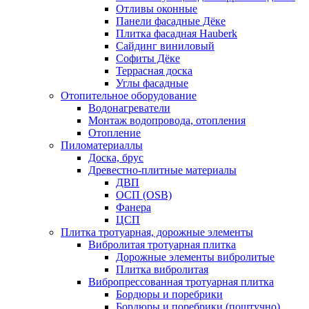
Отливы оконные
Панели фасадные Дёке
Плитка фасадная Hauberk
Сайдинг виниловый
Софиты Дёке
Террасная доска
Углы фасадные
Отопительное оборудование
Водонагреватели
Монтаж водопровода, отопления
Отопление
Пиломатериаллы
Доска, брус
Древестно-плитные материалы
ДВП
ОСП (OSB)
Фанера
ЦСП
Плитка тротуарная, дорожные элементы
Вибролитая тротуарная плитка
Дорожные элементы вибролитые
Плитка вибролитая
Вибропрессованная тротуарная плитка
Бордюры и поребрики
Бордюры и поребрики (поштучно)