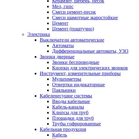
Керамзит, щебень, песок
Мел, гипс
Смеси цемент-песок
Смеси шамотные жаростойкие
Цемент
Цемент (поштучно)
Электрика
Выключатели автоматические
Автоматы
Дифференциальные автоматы, УЗО
Звонки дверные
Звонки беспроводные
Кнопки для электрических звонков
Инструмент, измерительные приборы
Мультиметры
Отвертки индикаторные
Паяльники
Кабеленесущие системы
Вводы кабельные
Кабель-каналы
Клипсы для труб
Площадки для труб
Трубы гофрированные
Кабельная продукция
Кабель