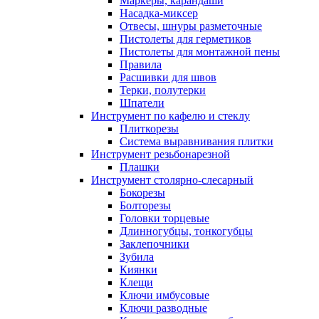
Маркеры, карандаши
Насадка-миксер
Отвесы, шнуры разметочные
Пистолеты для герметиков
Пистолеты для монтажной пены
Правила
Расшивки для швов
Терки, полутерки
Шпатели
Инструмент по кафелю и стеклу
Плиткорезы
Система выравнивания плитки
Инструмент резьбонарезной
Плашки
Инструмент столярно-слесарный
Бокорезы
Болторезы
Головки торцевые
Длинногубцы, тонкогубцы
Заклепочники
Зубила
Киянки
Клещи
Ключи имбусовые
Ключи разводные