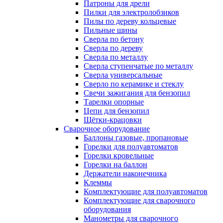
Патроны для дрели
Пилки для электролобзиков
Пилы по дереву кольцевые
Пильные шины
Сверла по бетону
Сверла по дереву
Сверла по металлу
Сверла ступенчатые по металлу
Сверла универсальные
Сверло по керамике и стеклу
Свечи зажигания для бензопил
Тарелки опорные
Цепи для бензопил
Щётки-крацовки
Сварочное оборудование
Баллоны газовые, пропановые
Горелки для полуавтоматов
Горелки кровельные
Горелки на баллон
Держатели наконечника
Клеммы
Комплектующие для полуавтоматов
Комплектующие для сварочного
оборудования
Манометры для сварочного