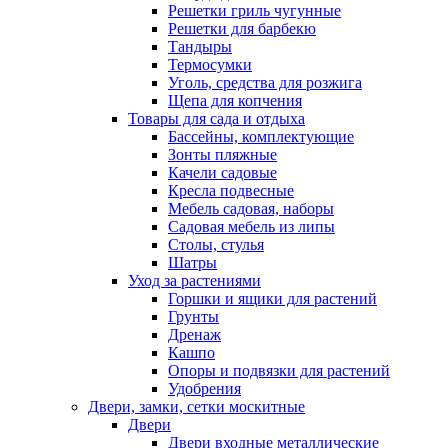
Решетки гриль чугунные
Решетки для барбекю
Тандыры
Термосумки
Уголь, средства для розжига
Щепа для копчения
Товары для сада и отдыха
Бассейны, комплектующие
Зонты пляжные
Качели садовые
Кресла подвесные
Мебель садовая, наборы
Садовая мебель из липы
Столы, стулья
Шатры
Уход за растениями
Горшки и ящики для растений
Грунты
Дренаж
Кашпо
Опоры и подвязки для растений
Удобрения
Двери, замки, сетки москитные
Двери
Двери входные металлические