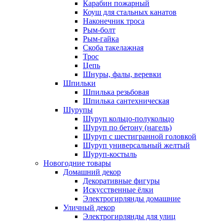
Карабин пожарный
Коуш для стальных канатов
Наконечник троса
Рым-болт
Рым-гайка
Скоба такелажная
Трос
Цепь
Шнуры, фалы, веревки
Шпильки
Шпилька резьбовая
Шпилька сантехническая
Шурупы
Шуруп кольцо-полукольцо
Шуруп по бетону (нагель)
Шуруп с шестигранной головкой
Шуруп универсальный желтый
Шуруп-костыль
Новогодние товары
Домашний декор
Декоративные фигуры
Искусственные ёлки
Электрогирлянды домашние
Уличный декор
Электрогирлянды для улиц