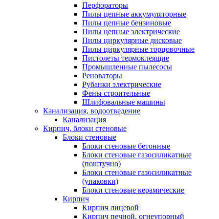
Перфораторы
Пилы цепные аккумуляторные
Пилы цепные бензиновые
Пилы цепные электрические
Пилы циркулярные дисковые
Пилы циркулярные торцовочные
Пистолеты термоклеящие
Промышленные пылесосы
Реноваторы
Рубанки электрические
Фены строительные
Шлифовальные машины
Канализация, водоотведение
Канализация
Кирпич, блоки стеновые
Блоки стеновые
Блоки стеновые бетонные
Блоки стеновые газосиликатные
(поштучно)
Блоки стеновые газосиликатные
(упаковки)
Блоки стеновые керамические
Кирпич
Кирпич лицевой
Кирпич печной, огнеупорный