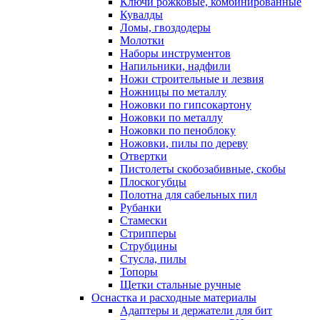
Ключи рожковые, комбинированные
Кувалды
Ломы, гвоздодеры
Молотки
Наборы инструментов
Напильники, надфили
Ножи строительные и лезвия
Ножницы по металлу
Ножовки по гипсокартону
Ножовки по металлу
Ножовки по пеноблоку
Ножовки, пилы по дереву
Отвертки
Пистолеты скобозабивные, скобы
Плоскогубцы
Полотна для сабельных пил
Рубанки
Стамески
Стрипперы
Струбцины
Стусла, пилы
Топоры
Щетки стальные ручные
Оснастка и расходные материалы
Адаптеры и держатели для бит