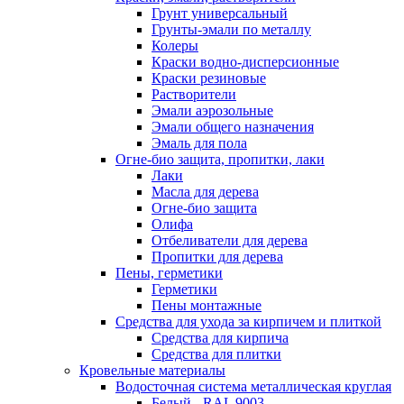
Грунт универсальный
Грунты-эмали по металлу
Колеры
Краски водно-дисперсионные
Краски резиновые
Растворители
Эмали аэрозольные
Эмали общего назначения
Эмаль для пола
Огне-био защита, пропитки, лаки
Лаки
Масла для дерева
Огне-био защита
Олифа
Отбеливатели для дерева
Пропитки для дерева
Пены, герметики
Герметики
Пены монтажные
Средства для ухода за кирпичем и плиткой
Средства для кирпича
Средства для плитки
Кровельные материалы
Водосточная система металлическая круглая
Белый - RAL 9003