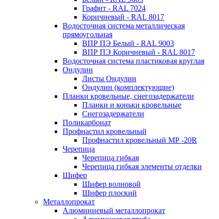
Графит - RAL 7024
Коричневый - RAL 8017
Водосточная система металлическая
прямоугольная
ВПР ПЭ Белый - RAL 9003
ВПР ПЭ Коричневый - RAL 8017
Водосточная система пластиковая круглая
Ондулин
Листы Ондулин
Ондулин (комплектующие)
Планки кровельные, снегозадержатели
Планки и коньки кровельные
Снегозадержатели
Поликарбонат
Профнастил кровельный
Профнастил кровельный МР -20R
Черепица
Черепица гибкая
Черепица гибкая элементы отделки
Шифер
Шифер волновой
Шифер плоский
Металлопрокат
Алюминиевый металлопрокат