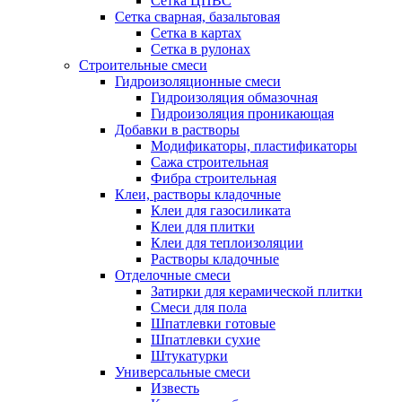
Сетка ЦПВС
Сетка сварная, базальтовая
Сетка в картах
Сетка в рулонах
Строительные смеси
Гидроизоляционные смеси
Гидроизоляция обмазочная
Гидроизоляция проникающая
Добавки в растворы
Модификаторы, пластификаторы
Сажа строительная
Фибра строительная
Клеи, растворы кладочные
Клеи для газосиликата
Клеи для плитки
Клеи для теплоизоляции
Растворы кладочные
Отделочные смеси
Затирки для керамической плитки
Смеси для пола
Шпатлевки готовые
Шпатлевки сухие
Штукатурки
Универсальные смеси
Известь