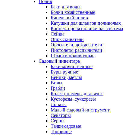
Полив
Баки для воды
Бочки хозяйственные
Капельный полив
Катушки для шлангов поливочых
Коннекторная поливочная система
Лейки
Опрыскиватели
Оросители, дождеватели
Пистолеты-распылители
Шланги поливочные
Садовый инвентарь
Баки хозяйственные
Буры ручные
Веники, метлы
Вилы
Грабли
Колеса, камеры для тачек
Кусторезы, сучкорезы
Лопаты
Малый садовый инструмент
Секаторы
Серпы
Тачки садовые
Топорище