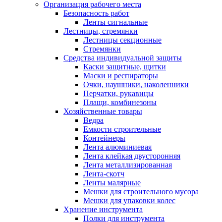
Организация рабочего места
Безопасность работ
Ленты сигнальные
Лестницы, стремянки
Лестницы секционные
Стремянки
Средства индивидуальной защиты
Каски защитные, щитки
Маски и респираторы
Очки, наушники, наколенники
Перчатки, рукавицы
Плащи, комбинезоны
Хозяйственные товары
Ведра
Емкости строительные
Контейнеры
Лента алюминиевая
Лента клейкая двусторонняя
Лента металлизированная
Лента-скотч
Ленты малярные
Мешки для строительного мусора
Мешки для упаковки колес
Хранение инструмента
Полки для инструмента