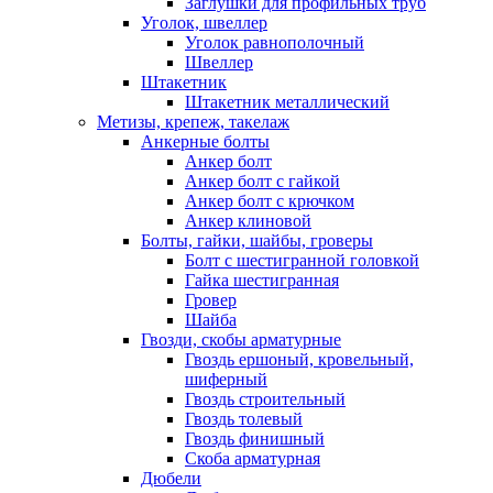
Заглушки для профильных труб
Уголок, швеллер
Уголок равнополочный
Швеллер
Штакетник
Штакетник металлический
Метизы, крепеж, такелаж
Анкерные болты
Анкер болт
Анкер болт с гайкой
Анкер болт с крючком
Анкер клиновой
Болты, гайки, шайбы, гроверы
Болт c шестигранной головкой
Гайка шестигранная
Гровер
Шайба
Гвозди, скобы арматурные
Гвоздь ершоный, кровельный,
шиферный
Гвоздь строительный
Гвоздь толевый
Гвоздь финишный
Скоба арматурная
Дюбели