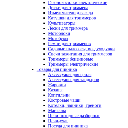
Газонокосилки электрические
Диски для триммера
Измельчители для сада
Катушки для триммеров
Культиваторы
Лески для триммера
Мотоблоки
Мотобуры
Ремни для триммеров
Садовые пылесосы, воздуходувки
Свечи зажигания для триммеров
Триммеры бензиновые
Триммеры электрические
Товары для пикника
Аксессуары для гриля
Аксессуары для тандыров
Жаровни
Казаны
Коптильни
Костровые чаши
Котелки, чайники, треноги
Мангалы
Печи походные разборные
Печи-учаг
Посуда для пикника