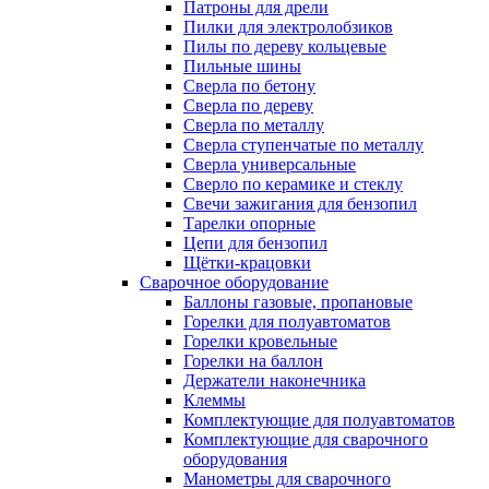
Патроны для дрели
Пилки для электролобзиков
Пилы по дереву кольцевые
Пильные шины
Сверла по бетону
Сверла по дереву
Сверла по металлу
Сверла ступенчатые по металлу
Сверла универсальные
Сверло по керамике и стеклу
Свечи зажигания для бензопил
Тарелки опорные
Цепи для бензопил
Щётки-крацовки
Сварочное оборудование
Баллоны газовые, пропановые
Горелки для полуавтоматов
Горелки кровельные
Горелки на баллон
Держатели наконечника
Клеммы
Комплектующие для полуавтоматов
Комплектующие для сварочного
оборудования
Манометры для сварочного