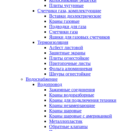
Колосниковые решетки
Плиты чугунные
Счетчики газа, комплектующие
Вставки диэлектрические
Краны газовые
Подводки для газа
Счетчики газа
Ящики для газовых счетчиков
Термоизоляция
Асбест листовой
Защитные экраны
Плиты огнестойкие
Притопочные листы
Фольга алюминиевая
Шнуры огнестойкие
Водоснабжение
Водопровод
Зажимные соединения
Краны водоразборные
Краны для подключения техники
Краны незамерзающие
Краны шаровые
Краны шаровые с американкой
Металлопластик
Обратные клапаны