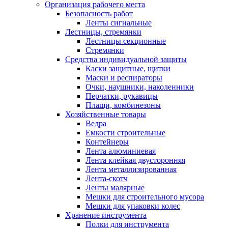
Организация рабочего места
Безопасность работ
Ленты сигнальные
Лестницы, стремянки
Лестницы секционные
Стремянки
Средства индивидуальной защиты
Каски защитные, щитки
Маски и респираторы
Очки, наушники, наколенники
Перчатки, рукавицы
Плащи, комбинезоны
Хозяйственные товары
Ведра
Емкости строительные
Контейнеры
Лента алюминиевая
Лента клейкая двусторонняя
Лента металлизированная
Лента-скотч
Ленты малярные
Мешки для строительного мусора
Мешки для упаковки колес
Хранение инструмента
Полки для инструмента