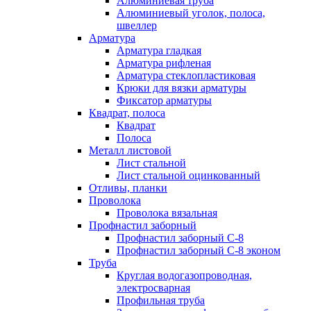
Алюминиевая труба
Алюминиевый уголок, полоса,
швеллер
Арматура
Арматура гладкая
Арматура рифленая
Арматура стеклопластиковая
Крюки для вязки арматуры
Фиксатор арматуры
Квадрат, полоса
Квадрат
Полоса
Металл листовой
Лист стальной
Лист стальной оцинкованный
Отливы, планки
Проволока
Проволока вязальная
Профнастил заборный
Профнастил заборный С-8
Профнастил заборный С-8 эконом
Труба
Круглая водогазопроводная,
электросварная
Профильная труба