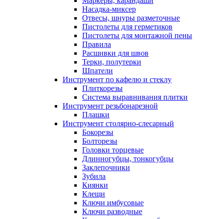
Маркеры, карандаши
Насадка-миксер
Отвесы, шнуры разметочные
Пистолеты для герметиков
Пистолеты для монтажной пены
Правила
Расшивки для швов
Терки, полутерки
Шпатели
Инструмент по кафелю и стеклу
Плиткорезы
Система выравнивания плитки
Инструмент резьбонарезной
Плашки
Инструмент столярно-слесарный
Бокорезы
Болторезы
Головки торцевые
Длинногубцы, тонкогубцы
Заклепочники
Зубила
Киянки
Клещи
Ключи имбусовые
Ключи разводные