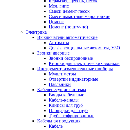
Керамзит, щебень, песок
Мел, гипс
Смеси цемент-песок
Смеси шамотные жаростойкие
Цемент
Цемент (поштучно)
Электрика
Выключатели автоматические
Автоматы
Дифференциальные автоматы, УЗО
Звонки дверные
Звонки беспроводные
Кнопки для электрических звонков
Инструмент, измерительные приборы
Мультиметры
Отвертки индикаторные
Паяльники
Кабеленесущие системы
Вводы кабельные
Кабель-каналы
Клипсы для труб
Площадки для труб
Трубы гофрированные
Кабельная продукция
Кабель