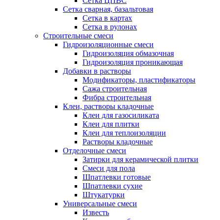
Сетка ЦПВС
Сетка сварная, базальтовая
Сетка в картах
Сетка в рулонах
Строительные смеси
Гидроизоляционные смеси
Гидроизоляция обмазочная
Гидроизоляция проникающая
Добавки в растворы
Модификаторы, пластификаторы
Сажа строительная
Фибра строительная
Клеи, растворы кладочные
Клеи для газосиликата
Клеи для плитки
Клеи для теплоизоляции
Растворы кладочные
Отделочные смеси
Затирки для керамической плитки
Смеси для пола
Шпатлевки готовые
Шпатлевки сухие
Штукатурки
Универсальные смеси
Известь