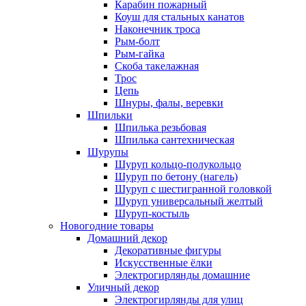
Карабин пожарный
Коуш для стальных канатов
Наконечник троса
Рым-болт
Рым-гайка
Скоба такелажная
Трос
Цепь
Шнуры, фалы, веревки
Шпильки
Шпилька резьбовая
Шпилька сантехническая
Шурупы
Шуруп кольцо-полукольцо
Шуруп по бетону (нагель)
Шуруп с шестигранной головкой
Шуруп универсальный желтый
Шуруп-костыль
Новогодние товары
Домашний декор
Декоративные фигуры
Искусственные ёлки
Электрогирлянды домашние
Уличный декор
Электрогирлянды для улиц