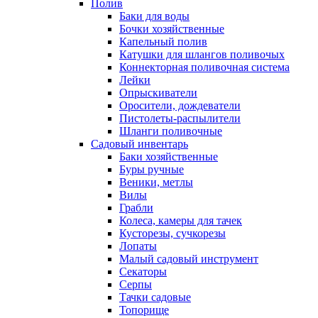
Полив
Баки для воды
Бочки хозяйственные
Капельный полив
Катушки для шлангов поливочых
Коннекторная поливочная система
Лейки
Опрыскиватели
Оросители, дождеватели
Пистолеты-распылители
Шланги поливочные
Садовый инвентарь
Баки хозяйственные
Буры ручные
Веники, метлы
Вилы
Грабли
Колеса, камеры для тачек
Кусторезы, сучкорезы
Лопаты
Малый садовый инструмент
Секаторы
Серпы
Тачки садовые
Топорище