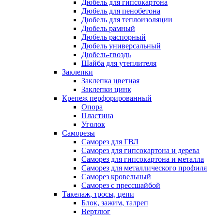
Дюбель для гипсокартона
Дюбель для пенобетона
Дюбель для теплоизоляции
Дюбель рамный
Дюбель распорный
Дюбель универсальный
Дюбель-гвоздь
Шайба для утеплителя
Заклепки
Заклепка цветная
Заклепки цинк
Крепеж перфорированный
Опора
Пластина
Уголок
Саморезы
Саморез для ГВЛ
Саморез для гипсокартона и дерева
Саморез для гипсокартона и металла
Саморез для металлического профиля
Саморез кровельный
Саморез с прессшайбой
Такелаж, тросы, цепи
Блок, зажим, талреп
Вертлюг