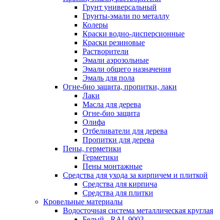
Грунт универсальный
Грунты-эмали по металлу
Колеры
Краски водно-дисперсионные
Краски резиновые
Растворители
Эмали аэрозольные
Эмали общего назначения
Эмаль для пола
Огне-био защита, пропитки, лаки
Лаки
Масла для дерева
Огне-био защита
Олифа
Отбеливатели для дерева
Пропитки для дерева
Пены, герметики
Герметики
Пены монтажные
Средства для ухода за кирпичем и плиткой
Средства для кирпича
Средства для плитки
Кровельные материалы
Водосточная система металлическая круглая
Белый - RAL 9003