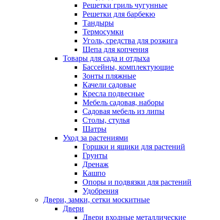
Решетки гриль чугунные
Решетки для барбекю
Тандыры
Термосумки
Уголь, средства для розжига
Щепа для копчения
Товары для сада и отдыха
Бассейны, комплектующие
Зонты пляжные
Качели садовые
Кресла подвесные
Мебель садовая, наборы
Садовая мебель из липы
Столы, стулья
Шатры
Уход за растениями
Горшки и ящики для растений
Грунты
Дренаж
Кашпо
Опоры и подвязки для растений
Удобрения
Двери, замки, сетки москитные
Двери
Двери входные металлические