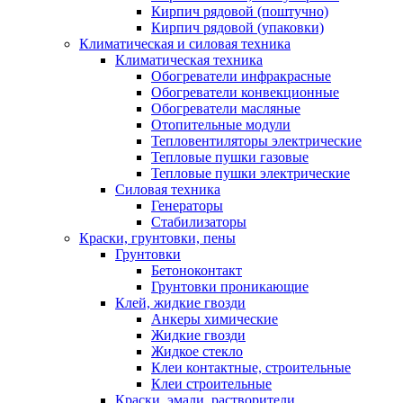
Кирпич рядовой (поштучно)
Кирпич рядовой (упаковки)
Климатическая и силовая техника
Климатическая техника
Обогреватели инфракрасные
Обогреватели конвекционные
Обогреватели масляные
Отопительные модули
Тепловентиляторы электрические
Тепловые пушки газовые
Тепловые пушки электрические
Силовая техника
Генераторы
Стабилизаторы
Краски, грунтовки, пены
Грунтовки
Бетоноконтакт
Грунтовки проникающие
Клей, жидкие гвозди
Анкеры химические
Жидкие гвозди
Жидкое стекло
Клеи контактные, строительные
Клеи строительные
Краски, эмали, растворители