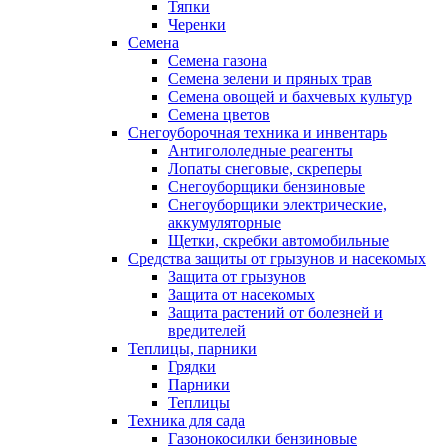
Тяпки
Черенки
Семена
Семена газона
Семена зелени и пряных трав
Семена овощей и бахчевых культур
Семена цветов
Снегоуборочная техника и инвентарь
Антигололедные реагенты
Лопаты снеговые, скреперы
Снегоуборщики бензиновые
Снегоуборщики электрические,
аккумуляторные
Щетки, скребки автомобильные
Средства защиты от грызунов и насекомых
Защита от грызунов
Защита от насекомых
Защита растений от болезней и
вредителей
Теплицы, парники
Грядки
Парники
Теплицы
Техника для сада
Газонокосилки бензиновые