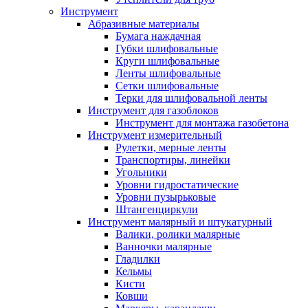
Инструмент
Абразивные материалы
Бумага наждачная
Губки шлифовальные
Круги шлифовальные
Ленты шлифовальные
Сетки шлифовальные
Терки для шлифовальной ленты
Инструмент для газоблоков
Инструмент для монтажа газобетона
Инструмент измерительный
Рулетки, мерные ленты
Транспортиры, линейки
Угольники
Уровни гидростатические
Уровни пузырьковые
Штангенциркули
Инструмент малярный и штукатурный
Валики, ролики малярные
Ванночки малярные
Гладилки
Кельмы
Кисти
Ковши