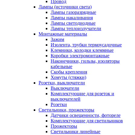
Провод
Лампы (источники света)
Лампы газоразрядные
Лампы накаливания
Лампы светодиодные
Лампы теплоизлучатели
Монтажные материалы
Зажим
Изолента, трубки термоусадочные
Клемники, колодки клеммные
Коробки электромонтажные
Наконечники, гильзы, изоляторы
кабельные
Скобы крепления
Хомуты (стяжки)
Розетки, выключатели
Выключатели
Комплектующие для розеток и
выключателей
Розетки
Светильники, прожекторы
Датчики освещенности, фотореле
Комплектующие для светильников
Прожекторы
Светильники линейные