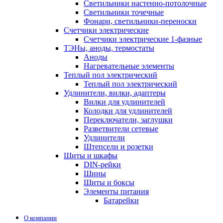
Светильники настенно-потолочные
Светильники точечные
Фонари, светильники-переноски
Счетчики электрические
Счетчики электрические 1-фазные
ТЭНы, аноды, термостаты
Аноды
Нагревательные элементы
Теплый пол электрический
Теплый пол электрический
Удлинители, вилки, адаптеры
Вилки для удлинителей
Колодки для удлинителей
Переключатели, заглушки
Разветвители сетевые
Удлинители
Штепсели и розетки
Щиты и шкафы
DIN-рейки
Шины
Щиты и боксы
Элементы питания
Батарейки
О компании