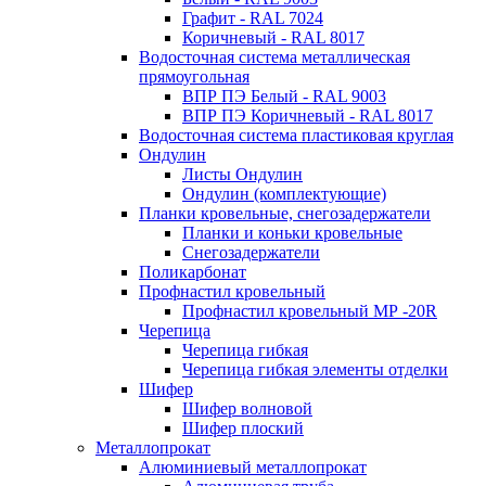
Графит - RAL 7024
Коричневый - RAL 8017
Водосточная система металлическая
прямоугольная
ВПР ПЭ Белый - RAL 9003
ВПР ПЭ Коричневый - RAL 8017
Водосточная система пластиковая круглая
Ондулин
Листы Ондулин
Ондулин (комплектующие)
Планки кровельные, снегозадержатели
Планки и коньки кровельные
Снегозадержатели
Поликарбонат
Профнастил кровельный
Профнастил кровельный МР -20R
Черепица
Черепица гибкая
Черепица гибкая элементы отделки
Шифер
Шифер волновой
Шифер плоский
Металлопрокат
Алюминиевый металлопрокат