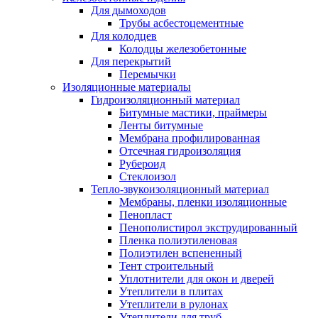
Для дымоходов
Трубы асбестоцементные
Для колодцев
Колодцы железобетонные
Для перекрытий
Перемычки
Изоляционные материалы
Гидроизоляционный материал
Битумные мастики, праймеры
Ленты битумные
Мембрана профилированная
Отсечная гидроизоляция
Рубероид
Стеклоизол
Тепло-звукоизоляционный материал
Мембраны, пленки изоляционные
Пенопласт
Пенополистирол экструдированный
Пленка полиэтиленовая
Полиэтилен вспененный
Тент строительный
Уплотнители для окон и дверей
Утеплители в плитах
Утеплители в рулонах
Утеплители для труб