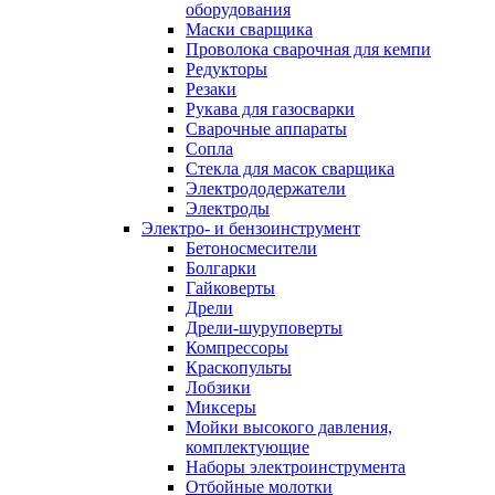
оборудования
Маски сварщика
Проволока сварочная для кемпи
Редукторы
Резаки
Рукава для газосварки
Сварочные аппараты
Сопла
Стекла для масок сварщика
Электрододержатели
Электроды
Электро- и бензоинструмент
Бетоносмесители
Болгарки
Гайковерты
Дрели
Дрели-шуруповерты
Компрессоры
Краскопульты
Лобзики
Миксеры
Мойки высокого давления,
комплектующие
Наборы электроинструмента
Отбойные молотки