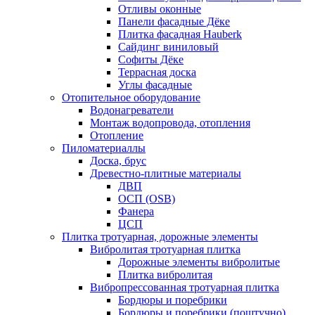
Отливы оконные
Панели фасадные Дёке
Плитка фасадная Hauberk
Сайдинг виниловый
Софиты Дёке
Террасная доска
Углы фасадные
Отопительное оборудование
Водонагреватели
Монтаж водопровода, отопления
Отопление
Пиломатериаллы
Доска, брус
Древестно-плитные материалы
ДВП
ОСП (OSB)
Фанера
ЦСП
Плитка тротуарная, дорожные элементы
Вибролитая тротуарная плитка
Дорожные элементы вибролитые
Плитка вибролитая
Вибропрессованная тротуарная плитка
Бордюры и поребрики
Бордюры и поребрики (поштучно)