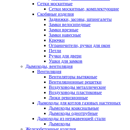
Сетки москитные
Сетки москитные, комплектующие
Скобяные изделия
Задвижки, засовы, шпингалеты
Замки велосипедные
Замки врезные
Замки навесные
Крючки
Ограничители, ручки для окон
Петли
Ручки для двери
Ушки для замков
Дымоходы, вентиляция
Вентиляция
Вентиляторы вытяжные
Вентиляционные решетки
Воздуховоды металлические
Воздуховоды пластиковые
Люки ревизионные
Дымоходы для котлов газовых настенных
Дымоходы коаксиальные
Дымоходы однотрубные
Дымоходы из нержавеющей стали
Дымоходы
Железобетонные изделия