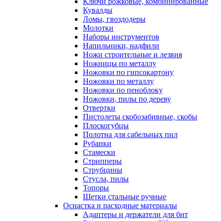
Ключи рожковые, комбинированные
Кувалды
Ломы, гвоздодеры
Молотки
Наборы инструментов
Напильники, надфили
Ножи строительные и лезвия
Ножницы по металлу
Ножовки по гипсокартону
Ножовки по металлу
Ножовки по пеноблоку
Ножовки, пилы по дереву
Отвертки
Пистолеты скобозабивные, скобы
Плоскогубцы
Полотна для сабельных пил
Рубанки
Стамески
Стрипперы
Струбцины
Стусла, пилы
Топоры
Щетки стальные ручные
Оснастка и расходные материалы
Адаптеры и держатели для бит