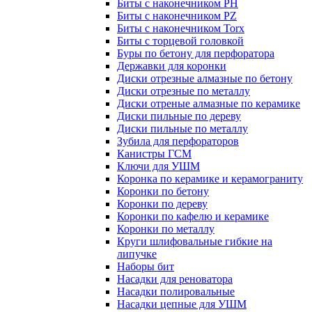
Биты с наконечником PH
Биты с наконечником PZ
Биты с наконечником Torx
Биты с торцевой головкой
Буры по бетону для перфоратора
Державки для коронки
Диски отрезные алмазные по бетону
Диски отрезные по металлу
Диски отреные алмазные по керамике
Диски пильные по дереву
Диски пильные по металлу
Зубила для перфораторов
Канистры ГСМ
Ключи для УШМ
Коронка по керамике и керамограниту
Коронки по бетону
Коронки по дереву
Коронки по кафелю и керамике
Коронки по металлу
Круги шлифовальные гибкие на
липучке
Наборы бит
Насадки для реноватора
Насадки полировальные
Насадки цепные для УШМ