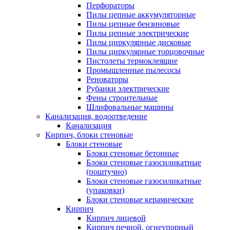
Перфораторы
Пилы цепные аккумуляторные
Пилы цепные бензиновые
Пилы цепные электрические
Пилы циркулярные дисковые
Пилы циркулярные торцовочные
Пистолеты термоклеящие
Промышленные пылесосы
Реноваторы
Рубанки электрические
Фены строительные
Шлифовальные машины
Канализация, водоотведение
Канализация
Кирпич, блоки стеновые
Блоки стеновые
Блоки стеновые бетонные
Блоки стеновые газосиликатные
(поштучно)
Блоки стеновые газосиликатные
(упаковки)
Блоки стеновые керамические
Кирпич
Кирпич лицевой
Кирпич печной, огнеупорный