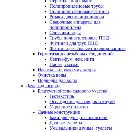
Переходы под шланг
Полипропиленовые трубы
Полипропиленовые фитинги
Резаки для полипропилена
Сварочные аппараты для
полипропилена
Счетчики воды
Трубы полиэтиленовые ПНД
Фитинги для труб ПНД
Фитинги резьбовые никелированные
Герметизация резьбовых соединений
Ленты-фум, лен, нити
Пасты, смазки
Насосы, гидроаккумуляторы
Очистка воды
Подводка для воды
Дача, сад, огород
Благоуствойство садового участка
Геотекстиль
Ограждения для грядок и клумб
Укрывное полотно
Дачные конструкции
Баки для душа, распылители
Дачные туалеты
Умывальники дачные, туалеты