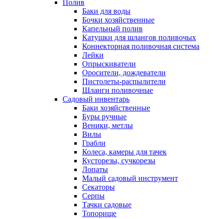
Полив
Баки для воды
Бочки хозяйственные
Капельный полив
Катушки для шлангов поливочых
Коннекторная поливочная система
Лейки
Опрыскиватели
Оросители, дождеватели
Пистолеты-распылители
Шланги поливочные
Садовый инвентарь
Баки хозяйственные
Буры ручные
Веники, метлы
Вилы
Грабли
Колеса, камеры для тачек
Кусторезы, сучкорезы
Лопаты
Малый садовый инструмент
Секаторы
Серпы
Тачки садовые
Топорище