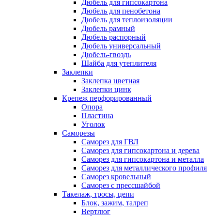
Дюбель для гипсокартона
Дюбель для пенобетона
Дюбель для теплоизоляции
Дюбель рамный
Дюбель распорный
Дюбель универсальный
Дюбель-гвоздь
Шайба для утеплителя
Заклепки
Заклепка цветная
Заклепки цинк
Крепеж перфорированный
Опора
Пластина
Уголок
Саморезы
Саморез для ГВЛ
Саморез для гипсокартона и дерева
Саморез для гипсокартона и металла
Саморез для металлического профиля
Саморез кровельный
Саморез с прессшайбой
Такелаж, тросы, цепи
Блок, зажим, талреп
Вертлюг