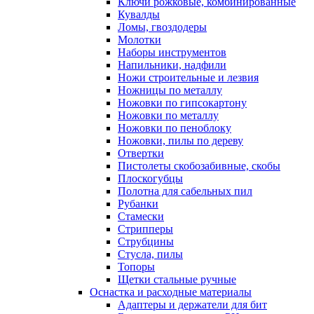
Ключи рожковые, комбинированные
Кувалды
Ломы, гвоздодеры
Молотки
Наборы инструментов
Напильники, надфили
Ножи строительные и лезвия
Ножницы по металлу
Ножовки по гипсокартону
Ножовки по металлу
Ножовки по пеноблоку
Ножовки, пилы по дереву
Отвертки
Пистолеты скобозабивные, скобы
Плоскогубцы
Полотна для сабельных пил
Рубанки
Стамески
Стрипперы
Струбцины
Стусла, пилы
Топоры
Щетки стальные ручные
Оснастка и расходные материалы
Адаптеры и держатели для бит