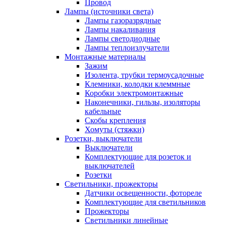
Провод
Лампы (источники света)
Лампы газоразрядные
Лампы накаливания
Лампы светодиодные
Лампы теплоизлучатели
Монтажные материалы
Зажим
Изолента, трубки термоусадочные
Клемники, колодки клеммные
Коробки электромонтажные
Наконечники, гильзы, изоляторы
кабельные
Скобы крепления
Хомуты (стяжки)
Розетки, выключатели
Выключатели
Комплектующие для розеток и
выключателей
Розетки
Светильники, прожекторы
Датчики освещенности, фотореле
Комплектующие для светильников
Прожекторы
Светильники линейные