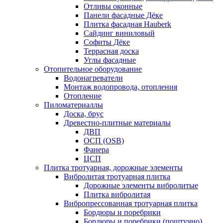
Отливы оконные
Панели фасадные Дёке
Плитка фасадная Hauberk
Сайдинг виниловый
Софиты Дёке
Террасная доска
Углы фасадные
Отопительное оборудование
Водонагреватели
Монтаж водопровода, отопления
Отопление
Пиломатериаллы
Доска, брус
Древестно-плитные материалы
ДВП
ОСП (OSB)
Фанера
ЦСП
Плитка тротуарная, дорожные элементы
Вибролитая тротуарная плитка
Дорожные элементы вибролитые
Плитка вибролитая
Вибропрессованная тротуарная плитка
Бордюры и поребрики
Бордюры и поребрики (поштучно)