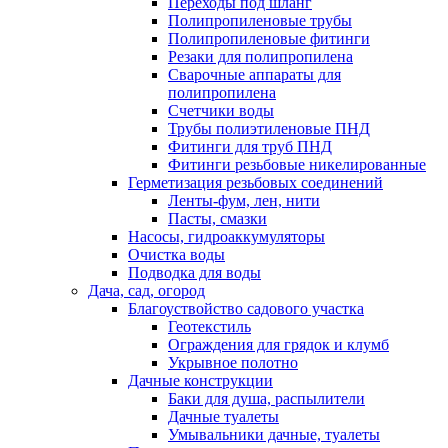
Переходы под шланг
Полипропиленовые трубы
Полипропиленовые фитинги
Резаки для полипропилена
Сварочные аппараты для
полипропилена
Счетчики воды
Трубы полиэтиленовые ПНД
Фитинги для труб ПНД
Фитинги резьбовые никелированные
Герметизация резьбовых соединений
Ленты-фум, лен, нити
Пасты, смазки
Насосы, гидроаккумуляторы
Очистка воды
Подводка для воды
Дача, сад, огород
Благоуствойство садового участка
Геотекстиль
Ограждения для грядок и клумб
Укрывное полотно
Дачные конструкции
Баки для душа, распылители
Дачные туалеты
Умывальники дачные, туалеты