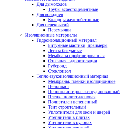
Для дымоходов
Трубы асбестоцементные
Для колодцев
Колодцы железобетонные
Для перекрытий
Перемычки
Изоляционные материалы
Гидроизоляционный материал
Битумные мастики, праймеры
Ленты битумные
Мембрана профилированная
Отсечная гидроизоляция
Рубероид
Стеклоизол
Тепло-звукоизоляционный материал
Мембраны, пленки изоляционные
Пенопласт
Пенополистирол экструдированный
Пленка полиэтиленовая
Полиэтилен вспененный
Тент строительный
Уплотнители для окон и дверей
Утеплители в плитах
Утеплители в рулонах
Утеплители для труб