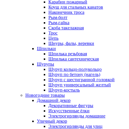
Карабин пожарный
Коуш для стальных канатов
Наконечник троса
Рым-болт
Рым-гайка
Скоба такелажная
Трос
Цепь
Шнуры, фалы, веревки
Шпильки
Шпилька резьбовая
Шпилька сантехническая
Шурупы
Шуруп кольцо-полукольцо
Шуруп по бетону (нагель)
Шуруп с шестигранной головкой
Шуруп универсальный желтый
Шуруп-костыль
Новогодние товары
Домашний декор
Декоративные фигуры
Искусственные ёлки
Электрогирлянды домашние
Уличный декор
Электрогирлянды для улиц