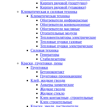
Кирпич рядовой (поштучно)
Кирпич рядовой (упаковки)
Климатическая и силовая техника
Климатическая техника
Обогреватели инфракрасные
Обогреватели конвекционные
Обогреватели масляные
Отопительные модули
Тепловентиляторы электрические
Тепловые пушки газовые
Тепловые пушки электрические
Силовая техника
Генераторы
Стабилизаторы
Краски, грунтовки, пены
Грунтовки
Бетоноконтакт
Грунтовки проникающие
Клей, жидкие гвозди
Анкеры химические
Жидкие гвозди
Жидкое стекло
Клеи контактные, строительные
Клеи строительные
Краски, эмали, растворители