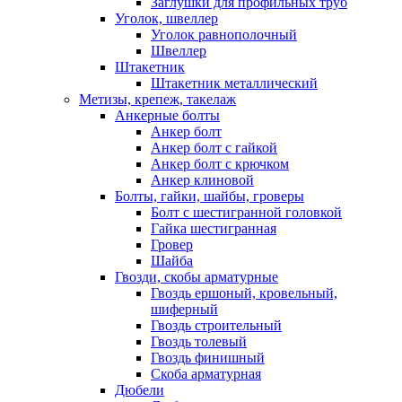
Заглушки для профильных труб
Уголок, швеллер
Уголок равнополочный
Швеллер
Штакетник
Штакетник металлический
Метизы, крепеж, такелаж
Анкерные болты
Анкер болт
Анкер болт с гайкой
Анкер болт с крючком
Анкер клиновой
Болты, гайки, шайбы, гроверы
Болт c шестигранной головкой
Гайка шестигранная
Гровер
Шайба
Гвозди, скобы арматурные
Гвоздь ершоный, кровельный,
шиферный
Гвоздь строительный
Гвоздь толевый
Гвоздь финишный
Скоба арматурная
Дюбели