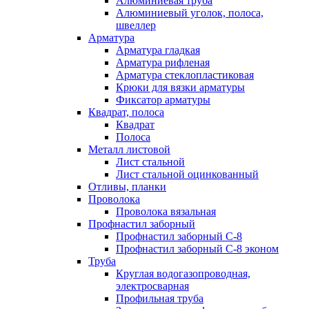
Алюминиевая труба
Алюминиевый уголок, полоса,
швеллер
Арматура
Арматура гладкая
Арматура рифленая
Арматура стеклопластиковая
Крюки для вязки арматуры
Фиксатор арматуры
Квадрат, полоса
Квадрат
Полоса
Металл листовой
Лист стальной
Лист стальной оцинкованный
Отливы, планки
Проволока
Проволока вязальная
Профнастил заборный
Профнастил заборный С-8
Профнастил заборный С-8 эконом
Труба
Круглая водогазопроводная,
электросварная
Профильная труба