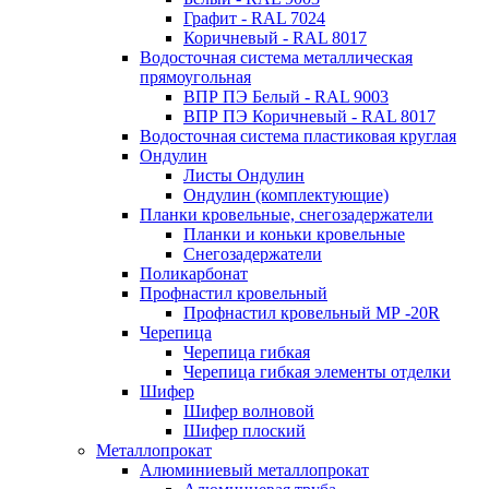
Графит - RAL 7024
Коричневый - RAL 8017
Водосточная система металлическая
прямоугольная
ВПР ПЭ Белый - RAL 9003
ВПР ПЭ Коричневый - RAL 8017
Водосточная система пластиковая круглая
Ондулин
Листы Ондулин
Ондулин (комплектующие)
Планки кровельные, снегозадержатели
Планки и коньки кровельные
Снегозадержатели
Поликарбонат
Профнастил кровельный
Профнастил кровельный МР -20R
Черепица
Черепица гибкая
Черепица гибкая элементы отделки
Шифер
Шифер волновой
Шифер плоский
Металлопрокат
Алюминиевый металлопрокат