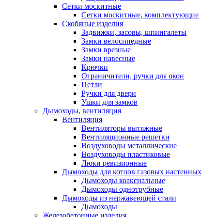
Сетки москитные
Сетки москитные, комплектующие
Скобяные изделия
Задвижки, засовы, шпингалеты
Замки велосипедные
Замки врезные
Замки навесные
Крючки
Ограничители, ручки для окон
Петли
Ручки для двери
Ушки для замков
Дымоходы, вентиляция
Вентиляция
Вентиляторы вытяжные
Вентиляционные решетки
Воздуховоды металлические
Воздуховоды пластиковые
Люки ревизионные
Дымоходы для котлов газовых настенных
Дымоходы коаксиальные
Дымоходы однотрубные
Дымоходы из нержавеющей стали
Дымоходы
Железобетонные изделия