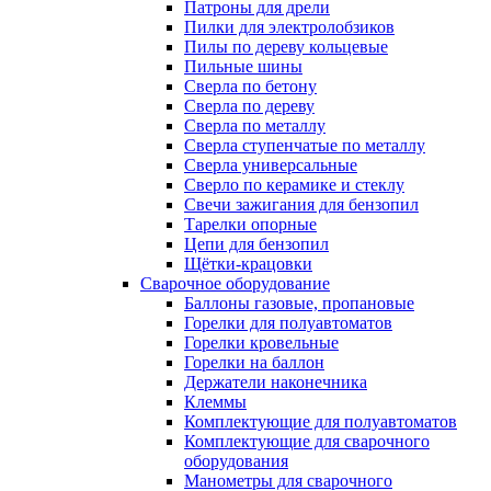
Патроны для дрели
Пилки для электролобзиков
Пилы по дереву кольцевые
Пильные шины
Сверла по бетону
Сверла по дереву
Сверла по металлу
Сверла ступенчатые по металлу
Сверла универсальные
Сверло по керамике и стеклу
Свечи зажигания для бензопил
Тарелки опорные
Цепи для бензопил
Щётки-крацовки
Сварочное оборудование
Баллоны газовые, пропановые
Горелки для полуавтоматов
Горелки кровельные
Горелки на баллон
Держатели наконечника
Клеммы
Комплектующие для полуавтоматов
Комплектующие для сварочного
оборудования
Манометры для сварочного