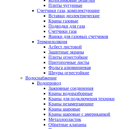
Колосниковые решетки
Плиты чугунные
Счетчики газа, комплектующие
Вставки диэлектрические
Краны газовые
Подводки для газа
Счетчики газа
Ящики для газовых счетчиков
Термоизоляция
Асбест листовой
Защитные экраны
Плиты огнестойкие
Притопочные листы
Фольга алюминиевая
Шнуры огнестойкие
Водоснабжение
Водопровод
Зажимные соединения
Краны водоразборные
Краны для подключения техники
Краны незамерзающие
Краны шаровые
Краны шаровые с американкой
Металлопластик
Обратные клапаны