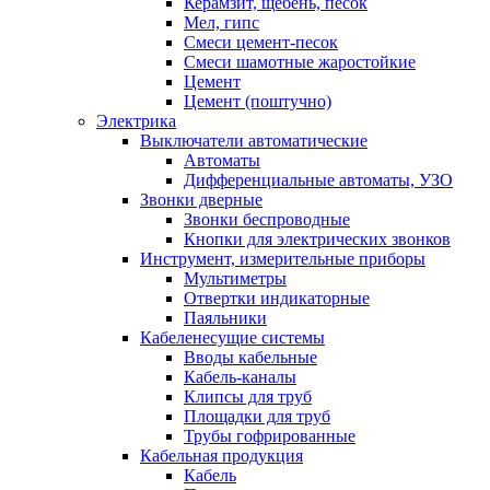
Керамзит, щебень, песок
Мел, гипс
Смеси цемент-песок
Смеси шамотные жаростойкие
Цемент
Цемент (поштучно)
Электрика
Выключатели автоматические
Автоматы
Дифференциальные автоматы, УЗО
Звонки дверные
Звонки беспроводные
Кнопки для электрических звонков
Инструмент, измерительные приборы
Мультиметры
Отвертки индикаторные
Паяльники
Кабеленесущие системы
Вводы кабельные
Кабель-каналы
Клипсы для труб
Площадки для труб
Трубы гофрированные
Кабельная продукция
Кабель