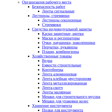
Организация рабочего места
Безопасность работ
Ленты сигнальные
Лестницы, стремянки
Лестницы секционные
Стремянки
Средства индивидуальной защиты
Каски защитные, щитки
Маски и респираторы
Очки, наушники, наколенники
Перчатки, рукавицы
Плащи, комбинезоны
Хозяйственные товары
Ведра
Емкости строительные
Контейнеры
Лента алюминиевая
Лента клейкая двусторонняя
Лента металлизированная
Лента-скотч
Ленты малярные
Мешки для строительного мусора
Мешки для упаковки колес
Хранение инструмента
Полки для инструмента