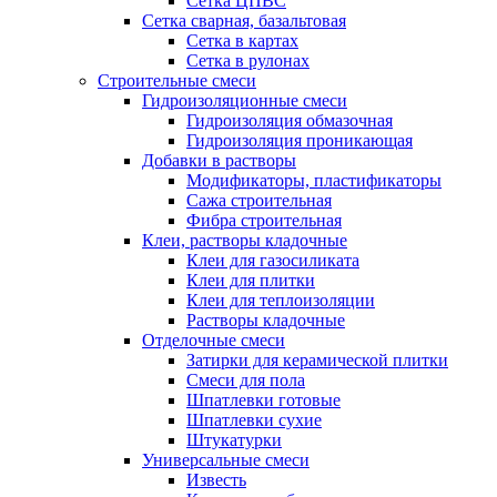
Сетка ЦПВС
Сетка сварная, базальтовая
Сетка в картах
Сетка в рулонах
Строительные смеси
Гидроизоляционные смеси
Гидроизоляция обмазочная
Гидроизоляция проникающая
Добавки в растворы
Модификаторы, пластификаторы
Сажа строительная
Фибра строительная
Клеи, растворы кладочные
Клеи для газосиликата
Клеи для плитки
Клеи для теплоизоляции
Растворы кладочные
Отделочные смеси
Затирки для керамической плитки
Смеси для пола
Шпатлевки готовые
Шпатлевки сухие
Штукатурки
Универсальные смеси
Известь