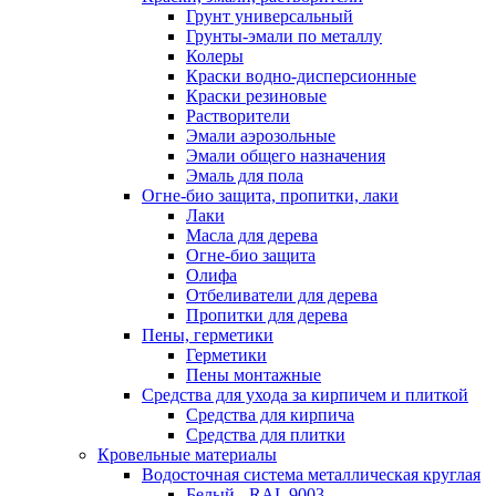
Грунт универсальный
Грунты-эмали по металлу
Колеры
Краски водно-дисперсионные
Краски резиновые
Растворители
Эмали аэрозольные
Эмали общего назначения
Эмаль для пола
Огне-био защита, пропитки, лаки
Лаки
Масла для дерева
Огне-био защита
Олифа
Отбеливатели для дерева
Пропитки для дерева
Пены, герметики
Герметики
Пены монтажные
Средства для ухода за кирпичем и плиткой
Средства для кирпича
Средства для плитки
Кровельные материалы
Водосточная система металлическая круглая
Белый - RAL 9003