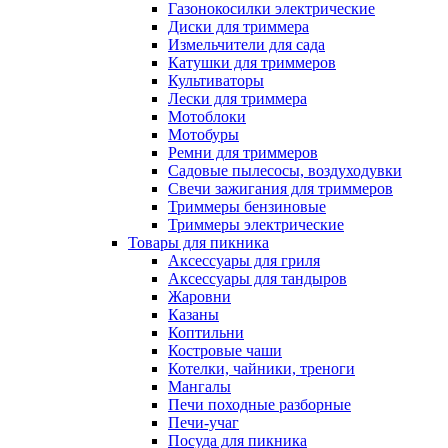
Газонокосилки электрические
Диски для триммера
Измельчители для сада
Катушки для триммеров
Культиваторы
Лески для триммера
Мотоблоки
Мотобуры
Ремни для триммеров
Садовые пылесосы, воздуходувки
Свечи зажигания для триммеров
Триммеры бензиновые
Триммеры электрические
Товары для пикника
Аксессуары для гриля
Аксессуары для тандыров
Жаровни
Казаны
Коптильни
Костровые чаши
Котелки, чайники, треноги
Мангалы
Печи походные разборные
Печи-учаг
Посуда для пикника