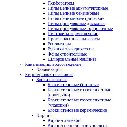
Перфораторы
Пилы цепные аккумуляторные
Пилы цепные бензиновые
Пилы цепные электрические
Пилы циркулярные дисковые
Пилы циркулярные торцовочные
Пистолеты термоклеящие
Промышленные пылесосы
Реноваторы
Рубанки электрические
Фены строительные
Шлифовальные машины
Канализация, водоотведение
Канализация
Кирпич, блоки стеновые
Блоки стеновые
Блоки стеновые бетонные
Блоки стеновые газосиликатные
(поштучно)
Блоки стеновые газосиликатные
(упаковки)
Блоки стеновые керамические
Кирпич
Кирпич лицевой
Кирпич печной, огнеупорный