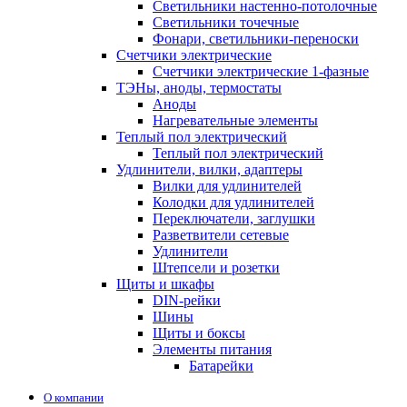
Светильники настенно-потолочные
Светильники точечные
Фонари, светильники-переноски
Счетчики электрические
Счетчики электрические 1-фазные
ТЭНы, аноды, термостаты
Аноды
Нагревательные элементы
Теплый пол электрический
Теплый пол электрический
Удлинители, вилки, адаптеры
Вилки для удлинителей
Колодки для удлинителей
Переключатели, заглушки
Разветвители сетевые
Удлинители
Штепсели и розетки
Щиты и шкафы
DIN-рейки
Шины
Щиты и боксы
Элементы питания
Батарейки
О компании