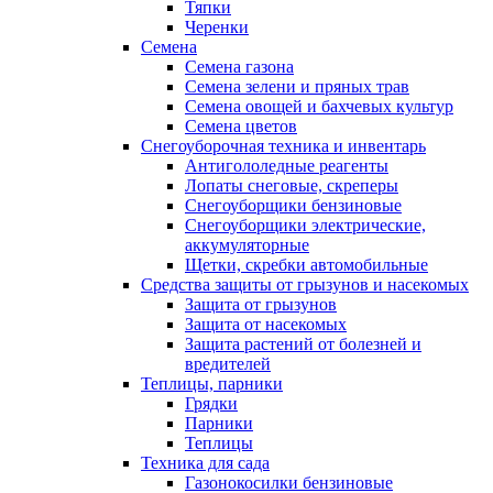
Тяпки
Черенки
Семена
Семена газона
Семена зелени и пряных трав
Семена овощей и бахчевых культур
Семена цветов
Снегоуборочная техника и инвентарь
Антигололедные реагенты
Лопаты снеговые, скреперы
Снегоуборщики бензиновые
Снегоуборщики электрические,
аккумуляторные
Щетки, скребки автомобильные
Средства защиты от грызунов и насекомых
Защита от грызунов
Защита от насекомых
Защита растений от болезней и
вредителей
Теплицы, парники
Грядки
Парники
Теплицы
Техника для сада
Газонокосилки бензиновые