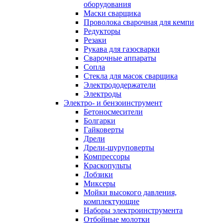
оборудования
Маски сварщика
Проволока сварочная для кемпи
Редукторы
Резаки
Рукава для газосварки
Сварочные аппараты
Сопла
Стекла для масок сварщика
Электрододержатели
Электроды
Электро- и бензоинструмент
Бетоносмесители
Болгарки
Гайковерты
Дрели
Дрели-шуруповерты
Компрессоры
Краскопульты
Лобзики
Миксеры
Мойки высокого давления,
комплектующие
Наборы электроинструмента
Отбойные молотки