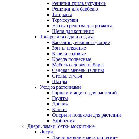
Решетки гриль чугунные
Решетки для барбекю
Тандыры
Термосумки
Уголь, средства для розжига
Щепа для копчения
Товары для сада и отдыха
Бассейны, комплектующие
Зонты пляжные
Качели садовые
Кресла подвесные
Мебель садовая, наборы
Садовая мебель из липы
Столы, стулья
Шатры
Уход за растениями
Горшки и ящики для растений
Грунты
Дренаж
Кашпо
Опоры и подвязки для растений
Удобрения
Двери, замки, сетки москитные
Двери
Двери входные металлические