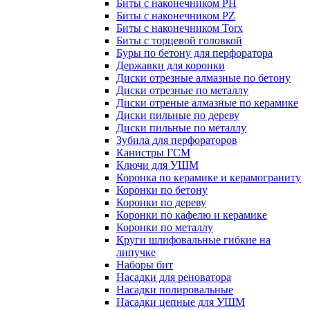
Биты с наконечником PH
Биты с наконечником PZ
Биты с наконечником Torx
Биты с торцевой головкой
Буры по бетону для перфоратора
Державки для коронки
Диски отрезные алмазные по бетону
Диски отрезные по металлу
Диски отреные алмазные по керамике
Диски пильные по дереву
Диски пильные по металлу
Зубила для перфораторов
Канистры ГСМ
Ключи для УШМ
Коронка по керамике и керамограниту
Коронки по бетону
Коронки по дереву
Коронки по кафелю и керамике
Коронки по металлу
Круги шлифовальные гибкие на
липучке
Наборы бит
Насадки для реноватора
Насадки полировальные
Насадки цепные для УШМ