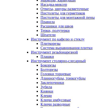
Маркеры, карандаши
Насадка-миксер
Отвесы, шнуры разметочные
Пистолеты для герметиков
Пистолеты для монтажной пены
Правила
Расшивки для швов
Терки, полутерки
Шпатели
Инструмент по кафелю и стеклу
Плиткорезы
Система выравнивания плитки
Инструмент резьбонарезной
Плашки
Инструмент столярно-слесарный
Бокорезы
Болторезы
Головки торцевые
Длинногубцы, тонкогубцы
Заклепочники
Зубила
Киянки
Клещи
Ключи имбусовые
Ключи разводные