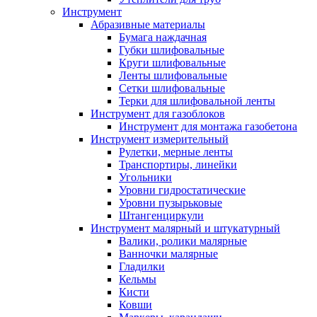
Инструмент
Абразивные материалы
Бумага наждачная
Губки шлифовальные
Круги шлифовальные
Ленты шлифовальные
Сетки шлифовальные
Терки для шлифовальной ленты
Инструмент для газоблоков
Инструмент для монтажа газобетона
Инструмент измерительный
Рулетки, мерные ленты
Транспортиры, линейки
Угольники
Уровни гидростатические
Уровни пузырьковые
Штангенциркули
Инструмент малярный и штукатурный
Валики, ролики малярные
Ванночки малярные
Гладилки
Кельмы
Кисти
Ковши