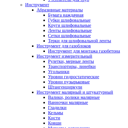
Инструмент
Абразивные материалы
Бумага наждачная
Губки шлифовальные
Круги шлифовальные
Ленты шлифовальные
Сетки шлифовальные
Терки для шлифовальной ленты
Инструмент для газоблоков
Инструмент для монтажа газобетона
Инструмент измерительный
Рулетки, мерные ленты
Транспортиры, линейки
Угольники
Уровни гидростатические
Уровни пузырьковые
Штангенциркули
Инструмент малярный и штукатурный
Валики, ролики малярные
Ванночки малярные
Гладилки
Кельмы
Кисти
Ковши