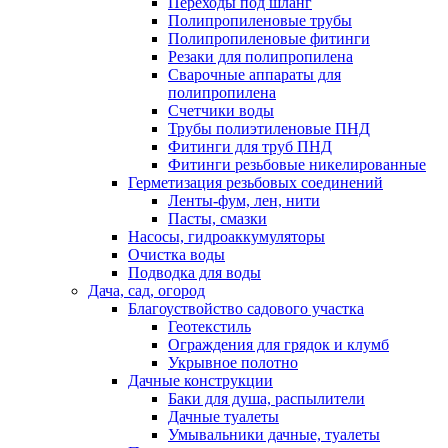
Переходы под шланг
Полипропиленовые трубы
Полипропиленовые фитинги
Резаки для полипропилена
Сварочные аппараты для
полипропилена
Счетчики воды
Трубы полиэтиленовые ПНД
Фитинги для труб ПНД
Фитинги резьбовые никелированные
Герметизация резьбовых соединений
Ленты-фум, лен, нити
Пасты, смазки
Насосы, гидроаккумуляторы
Очистка воды
Подводка для воды
Дача, сад, огород
Благоуствойство садового участка
Геотекстиль
Ограждения для грядок и клумб
Укрывное полотно
Дачные конструкции
Баки для душа, распылители
Дачные туалеты
Умывальники дачные, туалеты