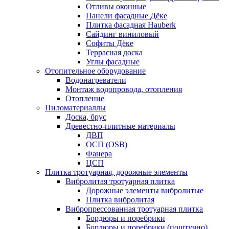
Отливы оконные
Панели фасадные Дёке
Плитка фасадная Hauberk
Сайдинг виниловый
Софиты Дёке
Террасная доска
Углы фасадные
Отопительное оборудование
Водонагреватели
Монтаж водопровода, отопления
Отопление
Пиломатериаллы
Доска, брус
Древестно-плитные материалы
ДВП
ОСП (OSB)
Фанера
ЦСП
Плитка тротуарная, дорожные элементы
Вибролитая тротуарная плитка
Дорожные элементы вибролитые
Плитка вибролитая
Вибропрессованная тротуарная плитка
Бордюры и поребрики
Бордюры и поребрики (поштучно)