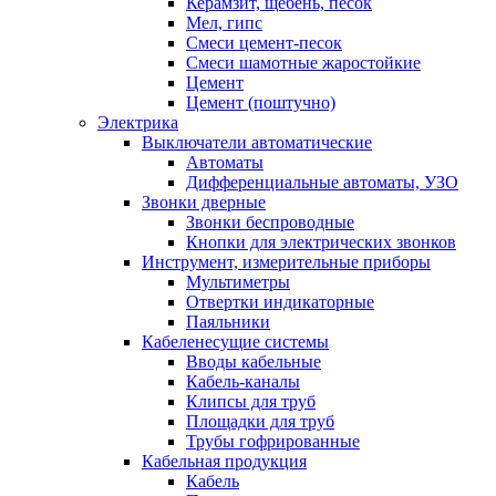
Керамзит, щебень, песок
Мел, гипс
Смеси цемент-песок
Смеси шамотные жаростойкие
Цемент
Цемент (поштучно)
Электрика
Выключатели автоматические
Автоматы
Дифференциальные автоматы, УЗО
Звонки дверные
Звонки беспроводные
Кнопки для электрических звонков
Инструмент, измерительные приборы
Мультиметры
Отвертки индикаторные
Паяльники
Кабеленесущие системы
Вводы кабельные
Кабель-каналы
Клипсы для труб
Площадки для труб
Трубы гофрированные
Кабельная продукция
Кабель