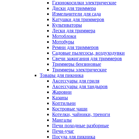
Газонокосилки электрические
Диски для триммера
Измельчители для сада
Катушки для триммеров
Культиваторы
Лески для триммера
Мотоблоки
Мотобуры
Ремни для триммеров
Садовые пылесосы, воздуходувки
Свечи зажигания для триммеров
Триммеры бензиновые
Триммеры электрические
Товары для пикника
Аксессуары для гриля
Аксессуары для тандыров
Жаровни
Казаны
Коптильни
Костровые чаши
Котелки, чайники, треноги
Мангалы
Печи походные разборные
Печи-учаг
Посуда для пикника