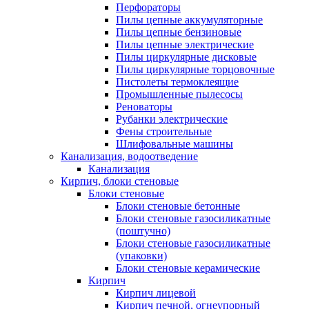
Перфораторы
Пилы цепные аккумуляторные
Пилы цепные бензиновые
Пилы цепные электрические
Пилы циркулярные дисковые
Пилы циркулярные торцовочные
Пистолеты термоклеящие
Промышленные пылесосы
Реноваторы
Рубанки электрические
Фены строительные
Шлифовальные машины
Канализация, водоотведение
Канализация
Кирпич, блоки стеновые
Блоки стеновые
Блоки стеновые бетонные
Блоки стеновые газосиликатные
(поштучно)
Блоки стеновые газосиликатные
(упаковки)
Блоки стеновые керамические
Кирпич
Кирпич лицевой
Кирпич печной, огнеупорный