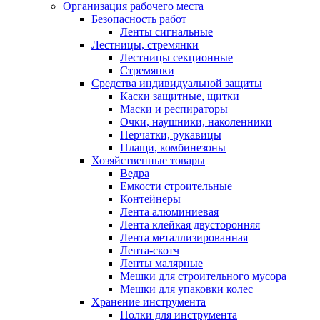
Организация рабочего места
Безопасность работ
Ленты сигнальные
Лестницы, стремянки
Лестницы секционные
Стремянки
Средства индивидуальной защиты
Каски защитные, щитки
Маски и респираторы
Очки, наушники, наколенники
Перчатки, рукавицы
Плащи, комбинезоны
Хозяйственные товары
Ведра
Емкости строительные
Контейнеры
Лента алюминиевая
Лента клейкая двусторонняя
Лента металлизированная
Лента-скотч
Ленты малярные
Мешки для строительного мусора
Мешки для упаковки колес
Хранение инструмента
Полки для инструмента