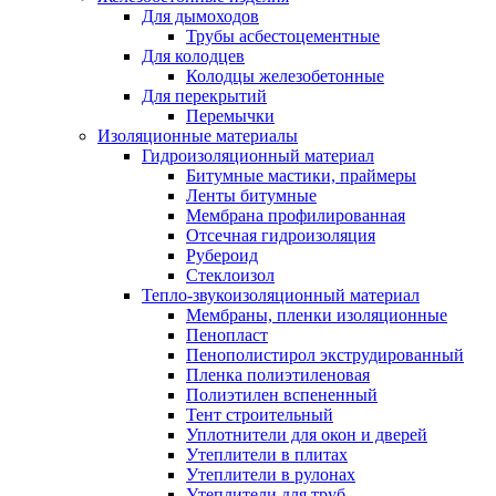
Для дымоходов
Трубы асбестоцементные
Для колодцев
Колодцы железобетонные
Для перекрытий
Перемычки
Изоляционные материалы
Гидроизоляционный материал
Битумные мастики, праймеры
Ленты битумные
Мембрана профилированная
Отсечная гидроизоляция
Рубероид
Стеклоизол
Тепло-звукоизоляционный материал
Мембраны, пленки изоляционные
Пенопласт
Пенополистирол экструдированный
Пленка полиэтиленовая
Полиэтилен вспененный
Тент строительный
Уплотнители для окон и дверей
Утеплители в плитах
Утеплители в рулонах
Утеплители для труб