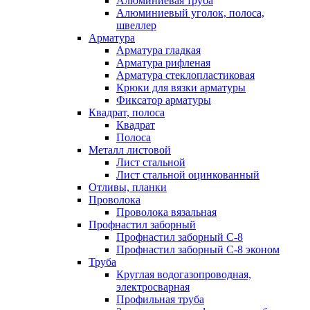
Алюминиевая труба
Алюминиевый уголок, полоса,
швеллер
Арматура
Арматура гладкая
Арматура рифленая
Арматура стеклопластиковая
Крюки для вязки арматуры
Фиксатор арматуры
Квадрат, полоса
Квадрат
Полоса
Металл листовой
Лист стальной
Лист стальной оцинкованный
Отливы, планки
Проволока
Проволока вязальная
Профнастил заборный
Профнастил заборный С-8
Профнастил заборный С-8 эконом
Труба
Круглая водогазопроводная,
электросварная
Профильная труба