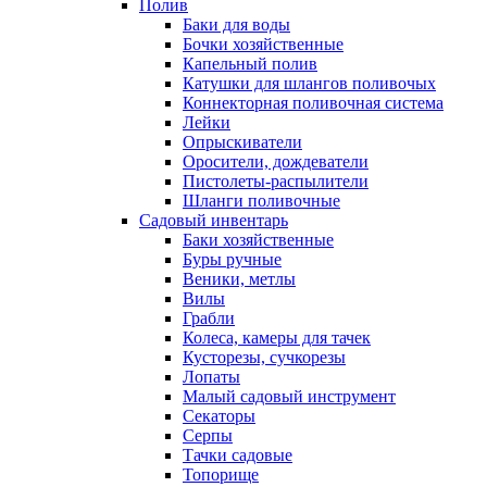
Полив
Баки для воды
Бочки хозяйственные
Капельный полив
Катушки для шлангов поливочых
Коннекторная поливочная система
Лейки
Опрыскиватели
Оросители, дождеватели
Пистолеты-распылители
Шланги поливочные
Садовый инвентарь
Баки хозяйственные
Буры ручные
Веники, метлы
Вилы
Грабли
Колеса, камеры для тачек
Кусторезы, сучкорезы
Лопаты
Малый садовый инструмент
Секаторы
Серпы
Тачки садовые
Топорище