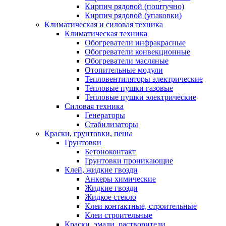
Кирпич рядовой (поштучно)
Кирпич рядовой (упаковки)
Климатическая и силовая техника
Климатическая техника
Обогреватели инфракрасные
Обогреватели конвекционные
Обогреватели масляные
Отопительные модули
Тепловентиляторы электрические
Тепловые пушки газовые
Тепловые пушки электрические
Силовая техника
Генераторы
Стабилизаторы
Краски, грунтовки, пены
Грунтовки
Бетоноконтакт
Грунтовки проникающие
Клей, жидкие гвозди
Анкеры химические
Жидкие гвозди
Жидкое стекло
Клеи контактные, строительные
Клеи строительные
Краски, эмали, растворители