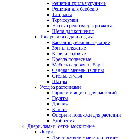
Решетки гриль чугунные
Решетки для барбекю
Тандыры
Термосумки
Уголь, средства для розжига
Щепа для копчения
Товары для сада и отдыха
Бассейны, комплектующие
Зонты пляжные
Качели садовые
Кресла подвесные
Мебель садовая, наборы
Садовая мебель из липы
Столы, стулья
Шатры
Уход за растениями
Горшки и ящики для растений
Грунты
Дренаж
Кашпо
Опоры и подвязки для растений
Удобрения
Двери, замки, сетки москитные
Двери
Двери входные металлические