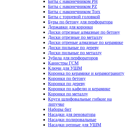
Биты с наконечником PH
Биты с наконечником PZ
Биты с наконечником Torx
Биты с торцевой головкой
Буры по бетону для перфоратора
Державки для коронки
Диски отрезные алмазные по бетону
Диски отрезные по металлу
Диски отреные алмазные по керамике
Диски пильные по дереву
Диски пильные по металлу
Зубила для перфораторов
Канистры ГСМ
Ключи для УШМ
Коронка по керамике и керамограниту
Коронки по бетону
Коронки по дереву
Коронки по кафелю и керамике
Коронки по металлу
Круги шлифовальные гибкие на
липучке
Наборы бит
Насадки для реноватора
Насадки полировальные
Насадки цепные для УШМ