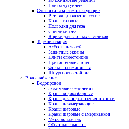
Колосниковые решетки
Плиты чугунные
Счетчики газа, комплектующие
Вставки диэлектрические
Краны газовые
Подводки для газа
Счетчики газа
Ящики для газовых счетчиков
Термоизоляция
Асбест листовой
Защитные экраны
Плиты огнестойкие
Притопочные листы
Фольга алюминиевая
Шнуры огнестойкие
Водоснабжение
Водопровод
Зажимные соединения
Краны водоразборные
Краны для подключения техники
Краны незамерзающие
Краны шаровые
Краны шаровые с американкой
Металлопластик
Обратные клапаны