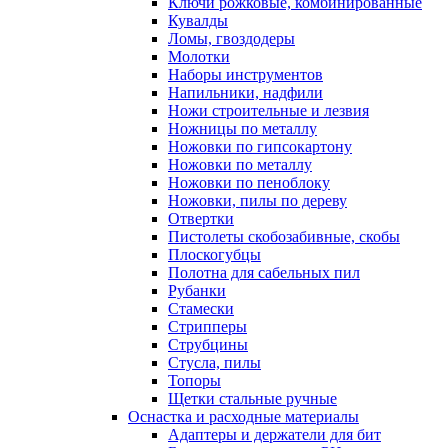
Ключи рожковые, комбинированные
Кувалды
Ломы, гвоздодеры
Молотки
Наборы инструментов
Напильники, надфили
Ножи строительные и лезвия
Ножницы по металлу
Ножовки по гипсокартону
Ножовки по металлу
Ножовки по пеноблоку
Ножовки, пилы по дереву
Отвертки
Пистолеты скобозабивные, скобы
Плоскогубцы
Полотна для сабельных пил
Рубанки
Стамески
Стрипперы
Струбцины
Стусла, пилы
Топоры
Щетки стальные ручные
Оснастка и расходные материалы
Адаптеры и держатели для бит