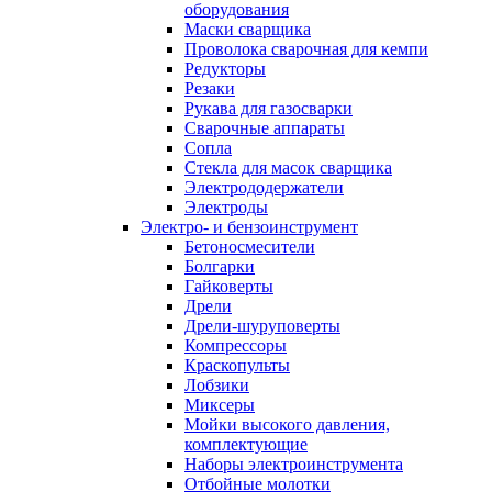
оборудования
Маски сварщика
Проволока сварочная для кемпи
Редукторы
Резаки
Рукава для газосварки
Сварочные аппараты
Сопла
Стекла для масок сварщика
Электрододержатели
Электроды
Электро- и бензоинструмент
Бетоносмесители
Болгарки
Гайковерты
Дрели
Дрели-шуруповерты
Компрессоры
Краскопульты
Лобзики
Миксеры
Мойки высокого давления,
комплектующие
Наборы электроинструмента
Отбойные молотки