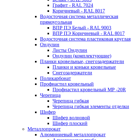
Графит - RAL 7024
Коричневый - RAL 8017
Водосточная система металлическая
прямоугольная
ВПР ПЭ Белый - RAL 9003
ВПР ПЭ Коричневый - RAL 8017
Водосточная система пластиковая круглая
Ондулин
Листы Ондулин
Ондулин (комплектующие)
Планки кровельные, снегозадержатели
Планки и коньки кровельные
Снегозадержатели
Поликарбонат
Профнастил кровельный
Профнастил кровельный МР -20R
Черепица
Черепица гибкая
Черепица гибкая элементы отделки
Шифер
Шифер волновой
Шифер плоский
Металлопрокат
Алюминиевый металлопрокат