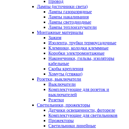
Провод
Лампы (источники света)
Лампы газоразрядные
Лампы накаливания
Лампы светодиодные
Лампы теплоизлучатели
Монтажные материалы
Зажим
Изолента, трубки термоусадочные
Клемники, колодки клеммные
Коробки электромонтажные
Наконечники, гильзы, изоляторы
кабельные
Скобы крепления
Хомуты (стяжки)
Розетки, выключатели
Выключатели
Комплектующие для розеток и
выключателей
Розетки
Светильники, прожекторы
Датчики освещенности, фотореле
Комплектующие для светильников
Прожекторы
Светильники линейные