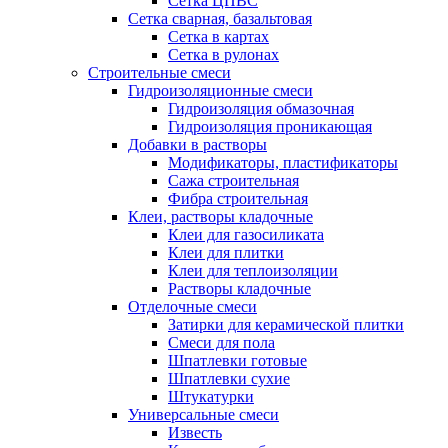
Сетка ЦПВС
Сетка сварная, базальтовая
Сетка в картах
Сетка в рулонах
Строительные смеси
Гидроизоляционные смеси
Гидроизоляция обмазочная
Гидроизоляция проникающая
Добавки в растворы
Модификаторы, пластификаторы
Сажа строительная
Фибра строительная
Клеи, растворы кладочные
Клеи для газосиликата
Клеи для плитки
Клеи для теплоизоляции
Растворы кладочные
Отделочные смеси
Затирки для керамической плитки
Смеси для пола
Шпатлевки готовые
Шпатлевки сухие
Штукатурки
Универсальные смеси
Известь