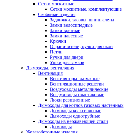
Сетки москитные
Сетки москитные, комплектующие
Скобяные изделия
Задвижки, засовы, шпингалеты
Замки велосипедные
Замки врезные
Замки навесные
Крючки
Ограничители, ручки для окон
Петли
Ручки для двери
Ушки для замков
Дымоходы, вентиляция
Вентиляция
Вентиляторы вытяжные
Вентиляционные решетки
Воздуховоды металлические
Воздуховоды пластиковые
Люки ревизионные
Дымоходы для котлов газовых настенных
Дымоходы коаксиальные
Дымоходы однотрубные
Дымоходы из нержавеющей стали
Дымоходы
Железобетонные изделия