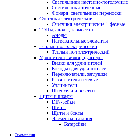
Светильники настенно-потолочные
Светильники точечные
Фонари, светильники-переноски
Счетчики электрические
Счетчики электрические 1-фазные
ТЭНы, аноды, термостаты
Аноды
Нагревательные элементы
Теплый пол электрический
Теплый пол электрический
Удлинители, вилки, адаптеры
Вилки для удлинителей
Колодки для удлинителей
Переключатели, заглушки
Разветвители сетевые
Удлинители
Штепсели и розетки
Щиты и шкафы
DIN-рейки
Шины
Щиты и боксы
Элементы питания
Батарейки
О компании