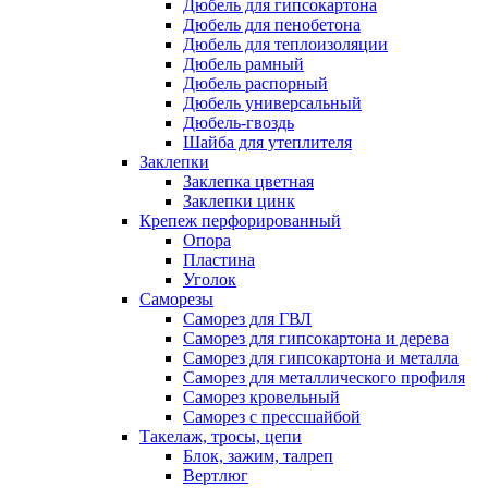
Дюбель для гипсокартона
Дюбель для пенобетона
Дюбель для теплоизоляции
Дюбель рамный
Дюбель распорный
Дюбель универсальный
Дюбель-гвоздь
Шайба для утеплителя
Заклепки
Заклепка цветная
Заклепки цинк
Крепеж перфорированный
Опора
Пластина
Уголок
Саморезы
Саморез для ГВЛ
Саморез для гипсокартона и дерева
Саморез для гипсокартона и металла
Саморез для металлического профиля
Саморез кровельный
Саморез с прессшайбой
Такелаж, тросы, цепи
Блок, зажим, талреп
Вертлюг