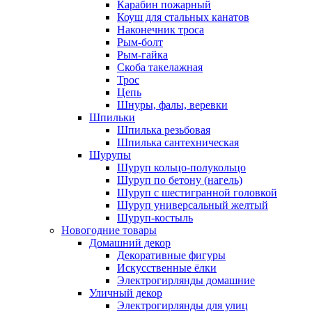
Карабин пожарный
Коуш для стальных канатов
Наконечник троса
Рым-болт
Рым-гайка
Скоба такелажная
Трос
Цепь
Шнуры, фалы, веревки
Шпильки
Шпилька резьбовая
Шпилька сантехническая
Шурупы
Шуруп кольцо-полукольцо
Шуруп по бетону (нагель)
Шуруп с шестигранной головкой
Шуруп универсальный желтый
Шуруп-костыль
Новогодние товары
Домашний декор
Декоративные фигуры
Искусственные ёлки
Электрогирлянды домашние
Уличный декор
Электрогирлянды для улиц