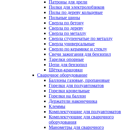
Патроны для дрели
Пилки для электролобзиков
Пилы по дереву кольцевые
Пильные шины
Сверла по бетону
Сверла по дереву
Сверла по металлу
Сверла ступенчатые по металлу
Сверла универсальные
Сверло по керамике и стеклу
Свечи зажигания для бензопил
Тарелки опорные
Цепи для бензопил
Щётки-крацовки
Сварочное оборудование
Баллоны газовые, пропановые
Горелки для полуавтоматов
Горелки кровельные
Горелки на баллон
Держатели наконечника
Клеммы
Комплектующие для полуавтоматов
Комплектующие для сварочного
оборудования
Манометры для сварочного