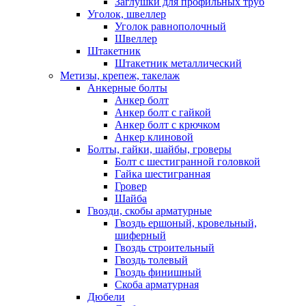
Заглушки для профильных труб
Уголок, швеллер
Уголок равнополочный
Швеллер
Штакетник
Штакетник металлический
Метизы, крепеж, такелаж
Анкерные болты
Анкер болт
Анкер болт с гайкой
Анкер болт с крючком
Анкер клиновой
Болты, гайки, шайбы, гроверы
Болт c шестигранной головкой
Гайка шестигранная
Гровер
Шайба
Гвозди, скобы арматурные
Гвоздь ершоный, кровельный,
шиферный
Гвоздь строительный
Гвоздь толевый
Гвоздь финишный
Скоба арматурная
Дюбели