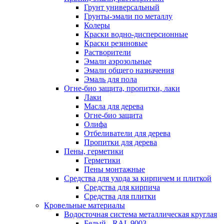
Грунт универсальный
Грунты-эмали по металлу
Колеры
Краски водно-дисперсионные
Краски резиновые
Растворители
Эмали аэрозольные
Эмали общего назначения
Эмаль для пола
Огне-био защита, пропитки, лаки
Лаки
Масла для дерева
Огне-био защита
Олифа
Отбеливатели для дерева
Пропитки для дерева
Пены, герметики
Герметики
Пены монтажные
Средства для ухода за кирпичем и плиткой
Средства для кирпича
Средства для плитки
Кровельные материалы
Водосточная система металлическая круглая
Белый - RAL 9003