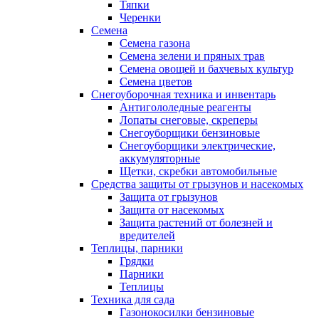
Тяпки
Черенки
Семена
Семена газона
Семена зелени и пряных трав
Семена овощей и бахчевых культур
Семена цветов
Снегоуборочная техника и инвентарь
Антигололедные реагенты
Лопаты снеговые, скреперы
Снегоуборщики бензиновые
Снегоуборщики электрические,
аккумуляторные
Щетки, скребки автомобильные
Средства защиты от грызунов и насекомых
Защита от грызунов
Защита от насекомых
Защита растений от болезней и
вредителей
Теплицы, парники
Грядки
Парники
Теплицы
Техника для сада
Газонокосилки бензиновые