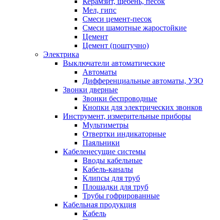
Керамзит, щебень, песок
Мел, гипс
Смеси цемент-песок
Смеси шамотные жаростойкие
Цемент
Цемент (поштучно)
Электрика
Выключатели автоматические
Автоматы
Дифференциальные автоматы, УЗО
Звонки дверные
Звонки беспроводные
Кнопки для электрических звонков
Инструмент, измерительные приборы
Мультиметры
Отвертки индикаторные
Паяльники
Кабеленесущие системы
Вводы кабельные
Кабель-каналы
Клипсы для труб
Площадки для труб
Трубы гофрированные
Кабельная продукция
Кабель