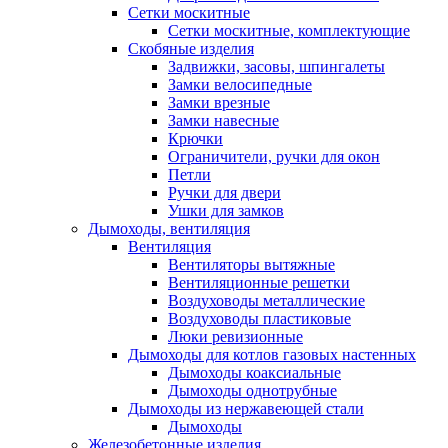
Сетки москитные
Сетки москитные, комплектующие
Скобяные изделия
Задвижки, засовы, шпингалеты
Замки велосипедные
Замки врезные
Замки навесные
Крючки
Ограничители, ручки для окон
Петли
Ручки для двери
Ушки для замков
Дымоходы, вентиляция
Вентиляция
Вентиляторы вытяжные
Вентиляционные решетки
Воздуховоды металлические
Воздуховоды пластиковые
Люки ревизионные
Дымоходы для котлов газовых настенных
Дымоходы коаксиальные
Дымоходы однотрубные
Дымоходы из нержавеющей стали
Дымоходы
Железобетонные изделия