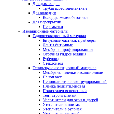
Для дымоходов
Трубы асбестоцементные
Для колодцев
Колодцы железобетонные
Для перекрытий
Перемычки
Изоляционные материалы
Гидроизоляционный материал
Битумные мастики, праймеры
Ленты битумные
Мембрана профилированная
Отсечная гидроизоляция
Рубероид
Стеклоизол
Тепло-звукоизоляционный материал
Мембраны, пленки изоляционные
Пенопласт
Пенополистирол экструдированный
Пленка полиэтиленовая
Полиэтилен вспененный
Тент строительный
Уплотнители для окон и дверей
Утеплители в плитах
Утеплители в рулонах
Утеплители для труб