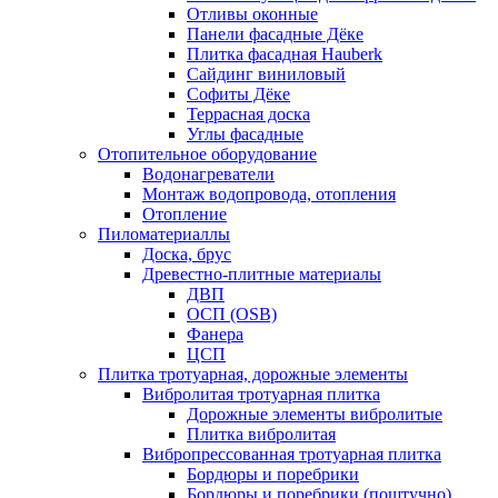
Отливы оконные
Панели фасадные Дёке
Плитка фасадная Hauberk
Сайдинг виниловый
Софиты Дёке
Террасная доска
Углы фасадные
Отопительное оборудование
Водонагреватели
Монтаж водопровода, отопления
Отопление
Пиломатериаллы
Доска, брус
Древестно-плитные материалы
ДВП
ОСП (OSB)
Фанера
ЦСП
Плитка тротуарная, дорожные элементы
Вибролитая тротуарная плитка
Дорожные элементы вибролитые
Плитка вибролитая
Вибропрессованная тротуарная плитка
Бордюры и поребрики
Бордюры и поребрики (поштучно)