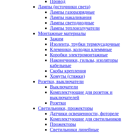
Провод
Лампы (источники света)
Лампы газоразрядные
Лампы накаливания
Лампы светодиодные
Лампы теплоизлучатели
Монтажные материалы
Зажим
Изолента, трубки термоусадочные
Клемники, колодки клеммные
Коробки электромонтажные
Наконечники, гильзы, изоляторы
кабельные
Скобы крепления
Хомуты (стяжки)
Розетки, выключатели
Выключатели
Комплектующие для розеток и
выключателей
Розетки
Светильники, прожекторы
Датчики освещенности, фотореле
Комплектующие для светильников
Прожекторы
Светильники линейные