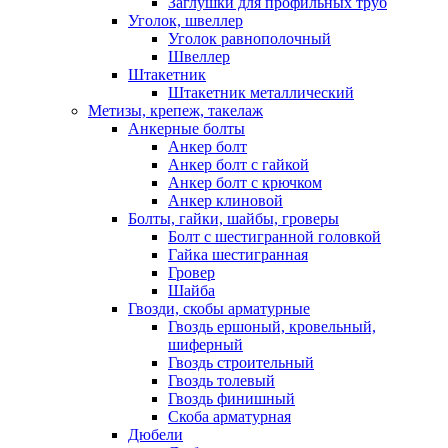
Заглушки для профильных труб
Уголок, швеллер
Уголок равнополочный
Швеллер
Штакетник
Штакетник металлический
Метизы, крепеж, такелаж
Анкерные болты
Анкер болт
Анкер болт с гайкой
Анкер болт с крючком
Анкер клиновой
Болты, гайки, шайбы, гроверы
Болт c шестигранной головкой
Гайка шестигранная
Гровер
Шайба
Гвозди, скобы арматурные
Гвоздь ершоный, кровельный,
шиферный
Гвоздь строительный
Гвоздь толевый
Гвоздь финишный
Скоба арматурная
Дюбели