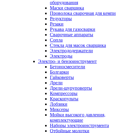
оборудования
Маски сварщика
Проволока сварочная для кемпи
Редукторы
Резаки
Рукава для газосварки
Сварочные аппараты
Сопла
Стекла для масок сварщика
Электрододержатели
Электроды
Электро- и бензоинструмент
Бетоносмесители
Болгарки
Гайковерты
Дрели
Дрели-шуруповерты
Компрессоры
Краскопульты
Лобзики
Миксеры
Мойки высокого давления,
комплектующие
Наборы электроинструмента
Отбойные молотки