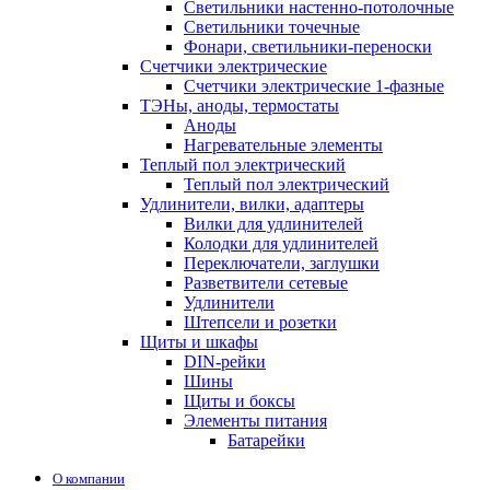
Светильники настенно-потолочные
Светильники точечные
Фонари, светильники-переноски
Счетчики электрические
Счетчики электрические 1-фазные
ТЭНы, аноды, термостаты
Аноды
Нагревательные элементы
Теплый пол электрический
Теплый пол электрический
Удлинители, вилки, адаптеры
Вилки для удлинителей
Колодки для удлинителей
Переключатели, заглушки
Разветвители сетевые
Удлинители
Штепсели и розетки
Щиты и шкафы
DIN-рейки
Шины
Щиты и боксы
Элементы питания
Батарейки
О компании