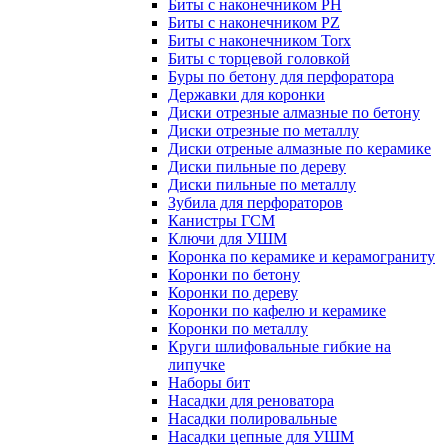
Биты с наконечником PH
Биты с наконечником PZ
Биты с наконечником Torx
Биты с торцевой головкой
Буры по бетону для перфоратора
Державки для коронки
Диски отрезные алмазные по бетону
Диски отрезные по металлу
Диски отреные алмазные по керамике
Диски пильные по дереву
Диски пильные по металлу
Зубила для перфораторов
Канистры ГСМ
Ключи для УШМ
Коронка по керамике и керамограниту
Коронки по бетону
Коронки по дереву
Коронки по кафелю и керамике
Коронки по металлу
Круги шлифовальные гибкие на
липучке
Наборы бит
Насадки для реноватора
Насадки полировальные
Насадки цепные для УШМ