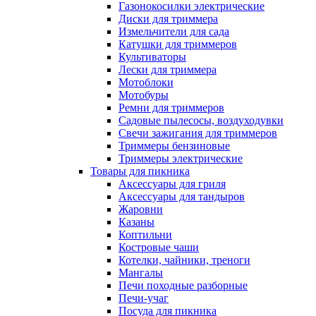
Газонокосилки электрические
Диски для триммера
Измельчители для сада
Катушки для триммеров
Культиваторы
Лески для триммера
Мотоблоки
Мотобуры
Ремни для триммеров
Садовые пылесосы, воздуходувки
Свечи зажигания для триммеров
Триммеры бензиновые
Триммеры электрические
Товары для пикника
Аксессуары для гриля
Аксессуары для тандыров
Жаровни
Казаны
Коптильни
Костровые чаши
Котелки, чайники, треноги
Мангалы
Печи походные разборные
Печи-учаг
Посуда для пикника