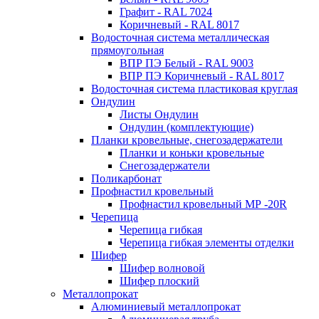
Графит - RAL 7024
Коричневый - RAL 8017
Водосточная система металлическая
прямоугольная
ВПР ПЭ Белый - RAL 9003
ВПР ПЭ Коричневый - RAL 8017
Водосточная система пластиковая круглая
Ондулин
Листы Ондулин
Ондулин (комплектующие)
Планки кровельные, снегозадержатели
Планки и коньки кровельные
Снегозадержатели
Поликарбонат
Профнастил кровельный
Профнастил кровельный МР -20R
Черепица
Черепица гибкая
Черепица гибкая элементы отделки
Шифер
Шифер волновой
Шифер плоский
Металлопрокат
Алюминиевый металлопрокат