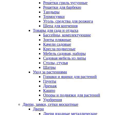
Решетки гриль чугунные
Решетки для барбекю
Тандыры
Термосумки
Уголь, средства для розжига
Щепа для копчения
Товары для сада и отдыха
Бассейны, комплектующие
Зонты пляжные
Качели садовые
Кресла подвесные
Мебель садовая, наборы
Садовая мебель из липы
Столы, стулья
Шатры
Уход за растениями
Горшки и ящики для растений
Грунты
Дренаж
Кашпо
Опоры и подвязки для растений
Удобрения
Двери, замки, сетки москитные
Двери
Двери входные металлические