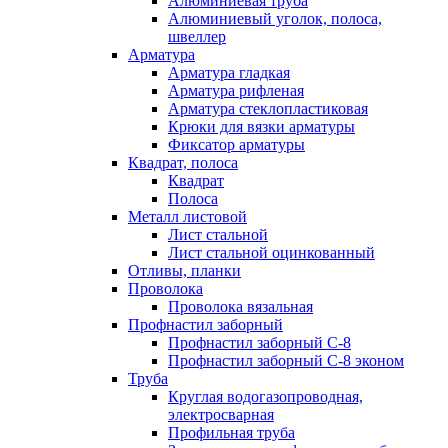
Алюминиевая труба
Алюминиевый уголок, полоса,
швеллер
Арматура
Арматура гладкая
Арматура рифленая
Арматура стеклопластиковая
Крюки для вязки арматуры
Фиксатор арматуры
Квадрат, полоса
Квадрат
Полоса
Металл листовой
Лист стальной
Лист стальной оцинкованный
Отливы, планки
Проволока
Проволока вязальная
Профнастил заборный
Профнастил заборный С-8
Профнастил заборный С-8 эконом
Труба
Круглая водогазопроводная,
электросварная
Профильная труба