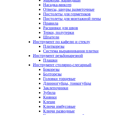
Маркеры, карандаши
Насадка-миксер
Отвесы, шнуры разметочные
Пистолеты для герметиков
Пистолеты для монтажной пены
Правила
Расшивки для швов
Терки, полутерки
Шпатели
Инструмент по кафелю и стеклу
Плиткорезы
Система выравнивания плитки
Инструмент резьбонарезной
Плашки
Инструмент столярно-слесарный
Бокорезы
Болторезы
Головки торцевые
Длинногубцы, тонкогубцы
Заклепочники
Зубила
Киянки
Клещи
Ключи имбусовые
Ключи разводные