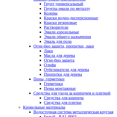
Грунт универсальный
Грунты-эмали по металлу
Колеры
Краски водно-дисперсионные
Краски резиновые
Растворители
Эмали аэрозольные
Эмали общего назначения
Эмаль для пола
Огне-био защита, пропитки, лаки
Лаки
Масла для дерева
Огне-био защита
Олифа
Отбеливатели для дерева
Пропитки для дерева
Пены, герметики
Герметики
Пены монтажные
Средства для ухода за кирпичем и плиткой
Средства для кирпича
Средства для плитки
Кровельные материалы
Водосточная система металлическая круглая
Белый - RAL 9003