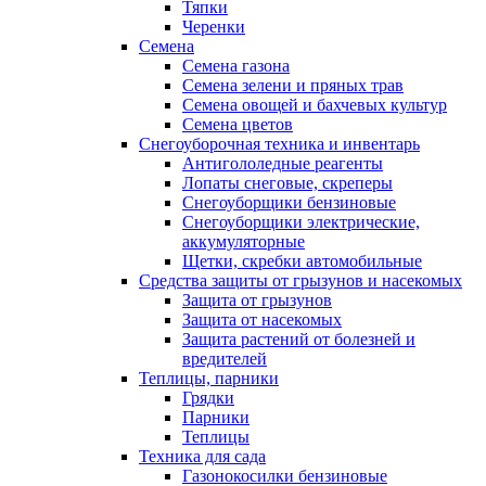
Тяпки
Черенки
Семена
Семена газона
Семена зелени и пряных трав
Семена овощей и бахчевых культур
Семена цветов
Снегоуборочная техника и инвентарь
Антигололедные реагенты
Лопаты снеговые, скреперы
Снегоуборщики бензиновые
Снегоуборщики электрические,
аккумуляторные
Щетки, скребки автомобильные
Средства защиты от грызунов и насекомых
Защита от грызунов
Защита от насекомых
Защита растений от болезней и
вредителей
Теплицы, парники
Грядки
Парники
Теплицы
Техника для сада
Газонокосилки бензиновые