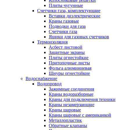
Колосниковые решетки
Плиты чугунные
Счетчики газа, комплектующие
Вставки диэлектрические
Краны газовые
Подводки для газа
Счетчики газа
Ящики для газовых счетчиков
Термоизоляция
Асбест листовой
Защитные экраны
Плиты огнестойкие
Притопочные листы
Фольга алюминиевая
Шнуры огнестойкие
Водоснабжение
Водопровод
Зажимные соединения
Краны водоразборные
Краны для подключения техники
Краны незамерзающие
Краны шаровые
Краны шаровые с американкой
Металлопластик
Обратные клапаны