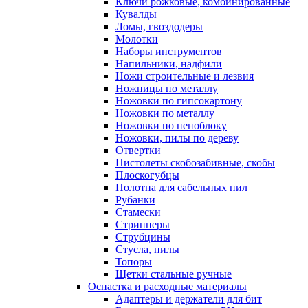
Ключи рожковые, комбинированные
Кувалды
Ломы, гвоздодеры
Молотки
Наборы инструментов
Напильники, надфили
Ножи строительные и лезвия
Ножницы по металлу
Ножовки по гипсокартону
Ножовки по металлу
Ножовки по пеноблоку
Ножовки, пилы по дереву
Отвертки
Пистолеты скобозабивные, скобы
Плоскогубцы
Полотна для сабельных пил
Рубанки
Стамески
Стрипперы
Струбцины
Стусла, пилы
Топоры
Щетки стальные ручные
Оснастка и расходные материалы
Адаптеры и держатели для бит