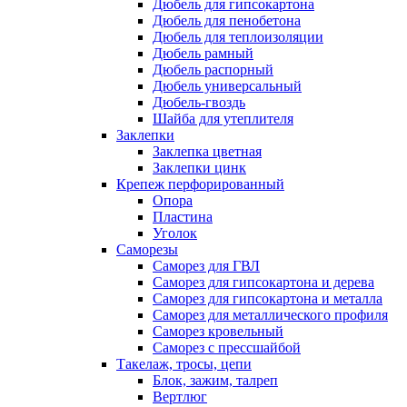
Дюбель для гипсокартона
Дюбель для пенобетона
Дюбель для теплоизоляции
Дюбель рамный
Дюбель распорный
Дюбель универсальный
Дюбель-гвоздь
Шайба для утеплителя
Заклепки
Заклепка цветная
Заклепки цинк
Крепеж перфорированный
Опора
Пластина
Уголок
Саморезы
Саморез для ГВЛ
Саморез для гипсокартона и дерева
Саморез для гипсокартона и металла
Саморез для металлического профиля
Саморез кровельный
Саморез с прессшайбой
Такелаж, тросы, цепи
Блок, зажим, талреп
Вертлюг