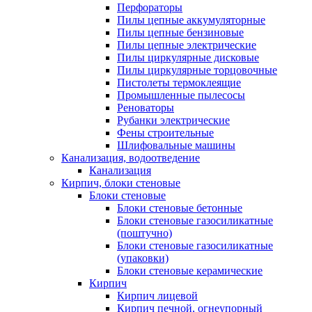
Перфораторы
Пилы цепные аккумуляторные
Пилы цепные бензиновые
Пилы цепные электрические
Пилы циркулярные дисковые
Пилы циркулярные торцовочные
Пистолеты термоклеящие
Промышленные пылесосы
Реноваторы
Рубанки электрические
Фены строительные
Шлифовальные машины
Канализация, водоотведение
Канализация
Кирпич, блоки стеновые
Блоки стеновые
Блоки стеновые бетонные
Блоки стеновые газосиликатные
(поштучно)
Блоки стеновые газосиликатные
(упаковки)
Блоки стеновые керамические
Кирпич
Кирпич лицевой
Кирпич печной, огнеупорный