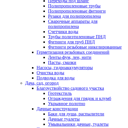
Переходы под шланг
Полипропиленовые трубы
Полипропиленовые фитинги
Резаки для полипропилена
Сварочные аппараты для
полипропилена
Счетчики воды
Трубы полиэтиленовые ПНД
Фитинги для труб ПНД
Фитинги резьбовые никелированные
Герметизация резьбовых соединений
Ленты-фум, лен, нити
Пасты, смазки
Насосы, гидроаккумуляторы
Очистка воды
Подводка для воды
Дача, сад, огород
Благоуствойство садового участка
Геотекстиль
Ограждения для грядок и клумб
Укрывное полотно
Дачные конструкции
Баки для душа, распылители
Дачные туалеты
Умывальники дачные, туалеты