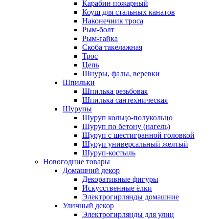
Карабин пожарный
Коуш для стальных канатов
Наконечник троса
Рым-болт
Рым-гайка
Скоба такелажная
Трос
Цепь
Шнуры, фалы, веревки
Шпильки
Шпилька резьбовая
Шпилька сантехническая
Шурупы
Шуруп кольцо-полукольцо
Шуруп по бетону (нагель)
Шуруп с шестигранной головкой
Шуруп универсальный желтый
Шуруп-костыль
Новогодние товары
Домашний декор
Декоративные фигуры
Искусственные ёлки
Электрогирлянды домашние
Уличный декор
Электрогирлянды для улиц