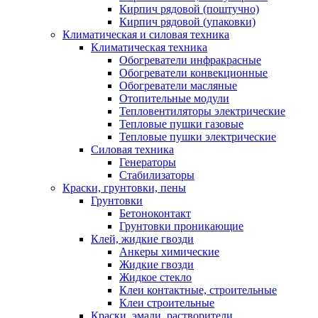
Кирпич рядовой (поштучно)
Кирпич рядовой (упаковки)
Климатическая и силовая техника
Климатическая техника
Обогреватели инфракрасные
Обогреватели конвекционные
Обогреватели масляные
Отопительные модули
Тепловентиляторы электрические
Тепловые пушки газовые
Тепловые пушки электрические
Силовая техника
Генераторы
Стабилизаторы
Краски, грунтовки, пены
Грунтовки
Бетоноконтакт
Грунтовки проникающие
Клей, жидкие гвозди
Анкеры химические
Жидкие гвозди
Жидкое стекло
Клеи контактные, строительные
Клеи строительные
Краски, эмали, растворители