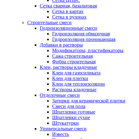
Сетка ЦПВС
Сетка сварная, базальтовая
Сетка в картах
Сетка в рулонах
Строительные смеси
Гидроизоляционные смеси
Гидроизоляция обмазочная
Гидроизоляция проникающая
Добавки в растворы
Модификаторы, пластификаторы
Сажа строительная
Фибра строительная
Клеи, растворы кладочные
Клеи для газосиликата
Клеи для плитки
Клеи для теплоизоляции
Растворы кладочные
Отделочные смеси
Затирки для керамической плитки
Смеси для пола
Шпатлевки готовые
Шпатлевки сухие
Штукатурки
Универсальные смеси
Известь