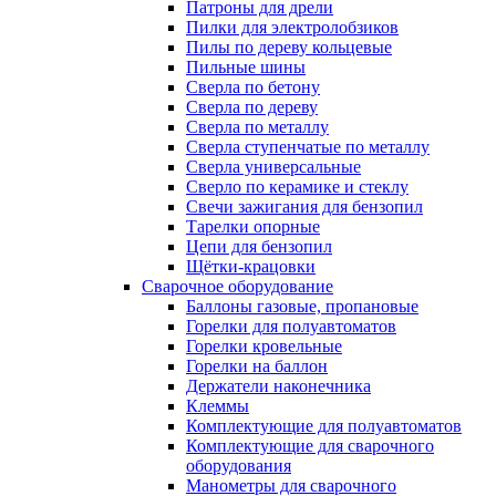
Патроны для дрели
Пилки для электролобзиков
Пилы по дереву кольцевые
Пильные шины
Сверла по бетону
Сверла по дереву
Сверла по металлу
Сверла ступенчатые по металлу
Сверла универсальные
Сверло по керамике и стеклу
Свечи зажигания для бензопил
Тарелки опорные
Цепи для бензопил
Щётки-крацовки
Сварочное оборудование
Баллоны газовые, пропановые
Горелки для полуавтоматов
Горелки кровельные
Горелки на баллон
Держатели наконечника
Клеммы
Комплектующие для полуавтоматов
Комплектующие для сварочного
оборудования
Манометры для сварочного