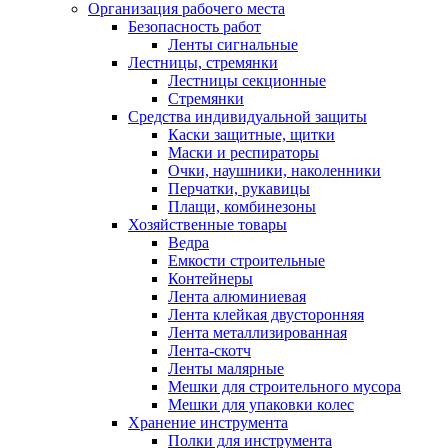
Организация рабочего места
Безопасность работ
Ленты сигнальные
Лестницы, стремянки
Лестницы секционные
Стремянки
Средства индивидуальной защиты
Каски защитные, щитки
Маски и респираторы
Очки, наушники, наколенники
Перчатки, рукавицы
Плащи, комбинезоны
Хозяйственные товары
Ведра
Емкости строительные
Контейнеры
Лента алюминиевая
Лента клейкая двусторонняя
Лента металлизированная
Лента-скотч
Ленты малярные
Мешки для строительного мусора
Мешки для упаковки колес
Хранение инструмента
Полки для инструмента