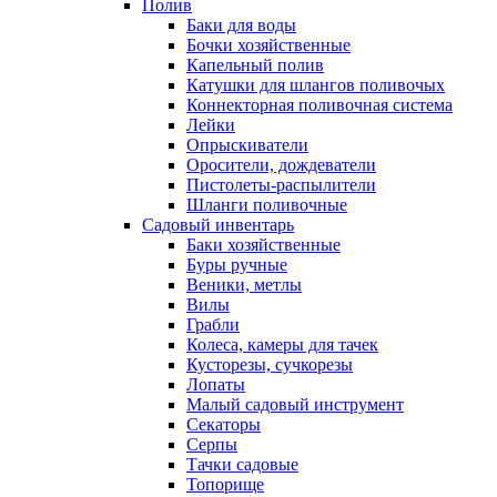
Полив
Баки для воды
Бочки хозяйственные
Капельный полив
Катушки для шлангов поливочых
Коннекторная поливочная система
Лейки
Опрыскиватели
Оросители, дождеватели
Пистолеты-распылители
Шланги поливочные
Садовый инвентарь
Баки хозяйственные
Буры ручные
Веники, метлы
Вилы
Грабли
Колеса, камеры для тачек
Кусторезы, сучкорезы
Лопаты
Малый садовый инструмент
Секаторы
Серпы
Тачки садовые
Топорище