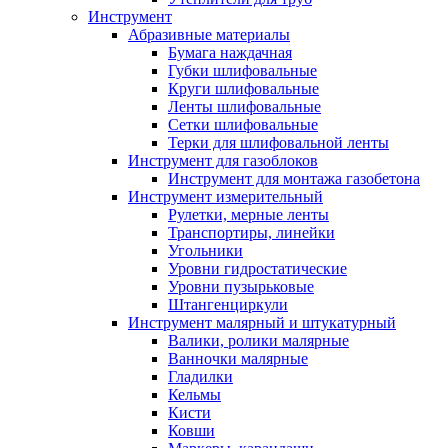
Инструмент
Абразивные материалы
Бумага наждачная
Губки шлифовальные
Круги шлифовальные
Ленты шлифовальные
Сетки шлифовальные
Терки для шлифовальной ленты
Инструмент для газоблоков
Инструмент для монтажа газобетона
Инструмент измерительный
Рулетки, мерные ленты
Транспортиры, линейки
Угольники
Уровни гидростатические
Уровни пузырьковые
Штангенциркули
Инструмент малярный и штукатурный
Валики, ролики малярные
Ванночки малярные
Гладилки
Кельмы
Кисти
Ковши