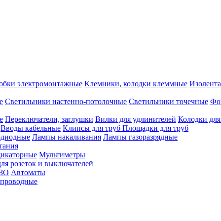
обки электромонтажные
Клемники, колодки клеммные
Изолента
е
Светильники настенно-потолочные
Светильники точечные
Фо
е
Переключатели, заглушки
Вилки для удлинителей
Колодки для
Вводы кабельные
Клипсы для труб
Площадки для труб
одиодные
Лампы накаливания
Лампы газоразрядные
тания
дикаторные
Мультиметры
ля розеток и выключателей
УЗО
Автоматы
спроводные