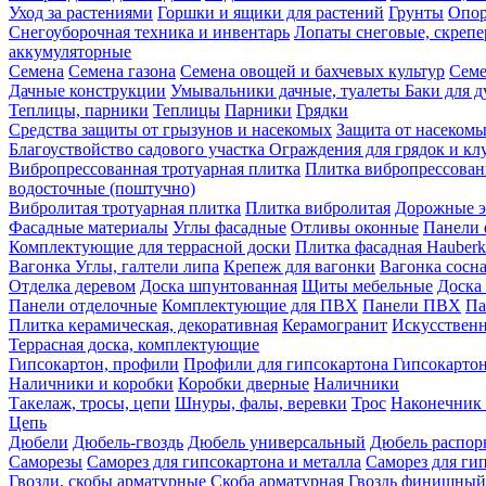
Уход за растениями
Горшки и ящики для растений
Грунты
Опор
Снегоуборочная техника и инвентарь
Лопаты снеговые, скреп
аккумуляторные
Семена
Семена газона
Семена овощей и бахчевых культур
Семе
Дачные конструкции
Умывальники дачные, туалеты
Баки для 
Теплицы, парники
Теплицы
Парники
Грядки
Средства защиты от грызунов и насекомых
Защита от насеком
Благоуствойство садового участка
Ограждения для грядок и кл
Вибропрессованная тротуарная плитка
Плитка вибропрессован
водосточные (поштучно)
Вибролитая тротуарная плитка
Плитка вибролитая
Дорожные э
Фасадные материалы
Углы фасадные
Отливы оконные
Панели 
Комплектующие для террасной доски
Плитка фасадная Hauberk
Вагонка
Углы, галтели липа
Крепеж для вагонки
Вагонка сосн
Отделка деревом
Доска шпунтованная
Щиты мебельные
Доска 
Панели отделочные
Комплектующие для ПВХ
Панели ПВХ
Па
Плитка керамическая, декоративная
Керамогранит
Искусственн
Террасная доска, комплектующие
Гипсокартон, профили
Профили для гипсокартона
Гипсокарто
Наличники и коробки
Коробки дверные
Наличники
Такелаж, тросы, цепи
Шнуры, фалы, веревки
Трос
Наконечник 
Цепь
Дюбели
Дюбель-гвоздь
Дюбель универсальный
Дюбель распо
Саморезы
Саморез для гипсокартона и металла
Саморез для гип
Гвозди, скобы арматурные
Скоба арматурная
Гвоздь финишный