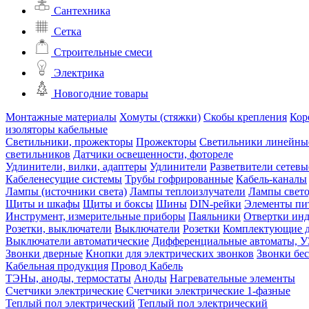
Сантехника
Сетка
Строительные смеси
Электрика
Новогодние товары
Монтажные материалы
Хомуты (стяжки)
Скобы крепления
Кор
изоляторы кабельные
Светильники, прожекторы
Прожекторы
Светильники линейны
светильников
Датчики освещенности, фотореле
Удлинители, вилки, адаптеры
Удлинители
Разветвители сетевы
Кабеленесущие системы
Трубы гофрированные
Кабель-каналы
Лампы (источники света)
Лампы теплоизлучатели
Лампы свет
Щиты и шкафы
Щиты и боксы
Шины
DIN-рейки
Элементы пи
Инструмент, измерительные приборы
Паяльники
Отвертки ин
Розетки, выключатели
Выключатели
Розетки
Комплектующие д
Выключатели автоматические
Дифференциальные автоматы, 
Звонки дверные
Кнопки для электрических звонков
Звонки бе
Кабельная продукция
Провод
Кабель
ТЭНы, аноды, термостаты
Аноды
Нагревательные элементы
Счетчики электрические
Счетчики электрические 1-фазные
Теплый пол электрический
Теплый пол электрический