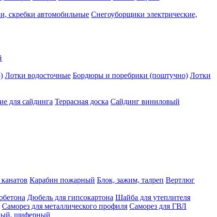
и, скребки автомобильные
Снегоуборщики электрические,
й
)
Лотки водосточные
Бордюры и поребрики (поштучно)
Лотки
е для сайдинга
Террасная доска
Сайдинг виниловый
 канатов
Карабин пожарный
Блок, зажим, талреп
Вертлюг
обетона
Дюбель для гипсокартона
Шайба для утеплителя
Саморез для металлического профиля
Саморез для ГВЛ
ьный, шиферный