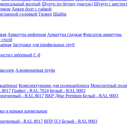
иверсальный желтый
Шуруп по бетону (нагель)
Шуруп с шестиг
ючком
Анкер болт с гайкой
тигранной головкой
Гровер
Шайба
вая
Арматура рифленая
Арматура гладкая
Фиксатор арматуры
 столб
варная
Заглушки для профильных труб
астил заборный С-8
швеллер
Алюминиевая труба
карбонат
Комплектующие для поликарбоната
Монолитный поли
 8017
Графит - RAL 7024
Белый - RAL 9003
оричневый - RAL 8017
ВКР Дёке Premium Белый - RAL 9003
ки и коньки кровельные
ричневый - RAL 8017
ВПР ПЭ Белый - RAL 9003