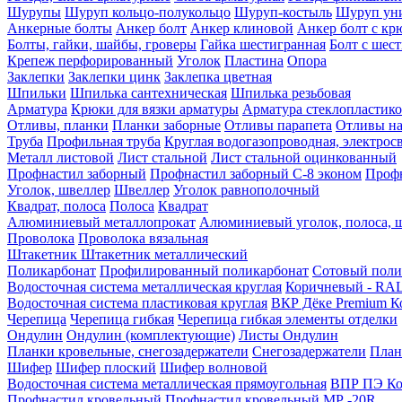
Шурупы
Шуруп кольцо-полукольцо
Шуруп-костыль
Шуруп ун
Анкерные болты
Анкер болт
Анкер клиновой
Анкер болт с кр
Болты, гайки, шайбы, гроверы
Гайка шестигранная
Болт c шес
Крепеж перфорированный
Уголок
Пластина
Опора
Заклепки
Заклепки цинк
Заклепка цветная
Шпильки
Шпилька сантехническая
Шпилька резьбовая
Арматура
Крюки для вязки арматуры
Арматура стеклопластико
Отливы, планки
Планки заборные
Отливы парапета
Отливы на
Труба
Профильная труба
Круглая водогазопроводная, электрос
Металл листовой
Лист стальной
Лист стальной оцинкованный
Профнастил заборный
Профнастил заборный С-8 эконом
Профн
Уголок, швеллер
Швеллер
Уголок равнополочный
Квадрат, полоса
Полоса
Квадрат
Алюминиевый металлопрокат
Алюминиевый уголок, полоса, 
Проволока
Проволока вязальная
Штакетник
Штакетник металлический
Поликарбонат
Профилированный поликарбонат
Сотовый поли
Водосточная система металлическая круглая
Коричневый - RAL
Водосточная система пластиковая круглая
ВКР Дёке Premium К
Черепица
Черепица гибкая
Черепица гибкая элементы отделки
Ондулин
Ондулин (комплектующие)
Листы Ондулин
Планки кровельные, снегозадержатели
Снегозадержатели
План
Шифер
Шифер плоский
Шифер волновой
Водосточная система металлическая прямоугольная
ВПР ПЭ Ко
Профнастил кровельный
Профнастил кровельный МР -20R