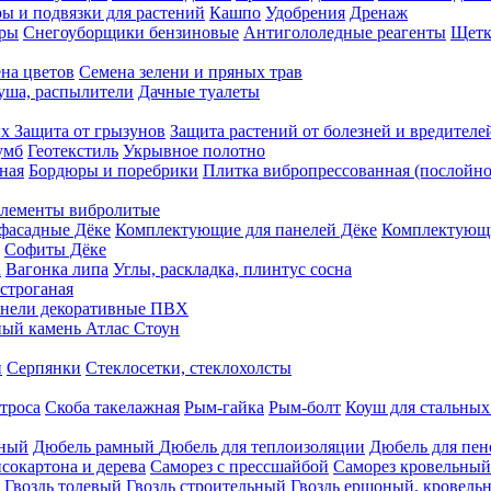
ы и подвязки для растений
Кашпо
Удобрения
Дренаж
еры
Снегоуборщики бензиновые
Антигололедные реагенты
Щетк
на цветов
Семена зелени и пряных трав
душа, распылители
Дачные туалеты
ых
Защита от грызунов
Защита растений от болезней и вредителе
умб
Геотекстиль
Укрывное полотно
ная
Бордюры и поребрики
Плитка вибропрессованная (послойно
лементы вибролитые
фасадные Дёке
Комплектующие для панелей Дёке
Комплектующи
Софиты Дёке
а
Вагонка липа
Углы, раскладка, плинтус сосна
строганая
нели декоративные ПВХ
ый камень Атлас Стоун
н
Серпянки
Стеклосетки, стеклохолсты
троса
Скоба такелажная
Рым-гайка
Рым-болт
Коуш для стальных
рный
Дюбель рамный
Дюбель для теплоизоляции
Дюбель для пен
сокартона и дерева
Саморез с прессшайбой
Саморез кровельный
Гвоздь толевый
Гвоздь строительный
Гвоздь ершоный, кровел