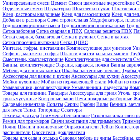
Универсальные смеси
Цемент
Смеси шамотные жаростойкие
С
Отделочные смеси
Штукатурки
Шпатлевки сухие
Шпатлевки г
Клеи, растворы кладочные
Клеи для газосиликата
Клеи для те
Добавки в растворы
Сажа строительная
Модификаторы, пласт
Гидроизоляционные смеси
Гидроизоляция проникающая
Гидро
Сетка заборная
Сетка сварная в ПВХ
Садовая решетка ПВХ
Па
Сетка сварная, базальтовая
Сетка в рулонах
Сетка в картах
Сетка просечно-вытяжная
Сетка ЦПВС
Унитазы, гофры, инсталяции
Комплектующие для унитазов
Ун
Сифоны, манжеты, гофры
Шланги для стиральных машин
Тру
Смесители, комплектующие
Комплектующие для смесителя
См
Ванны, комплектующие
Экраны, каркасы, ножки
Ванны акри
Мебель для ванных комнат
Шкафы настенные, пеналы
Тумбы д
Аксессуары для ванны и кухни
Аксессуары для кухни
Аксессу
Мойки кухонные
Мойки из нержавеющей стали
Мойки из иску
Умывальники, комплектующие
Умывальники, пьедесталы
Комп
Товары для пикника
Тандыры
Аксессуары для гриля
Уголь, ср
гриль чугунные
Костровые чаши
Печи походные разборные
Жа
Садовый инвентарь
Лопаты
Серпы
Грабли
Вилы
Веники, метл
для тачек
Тяпки
Топорище
Секаторы
Техника для сада
Триммеры бензиновые
Газонокосилки электр
Ремни для триммеров
Свечи зажигания для триммеров
Триммер
Полив
Шланги поливочные
Опрыскиватели
Лейки
Коннекторн
распылители
Оросители, дождеватели
Товары для сада и отдыха
Садовая мебель из липы
Бассейны, 