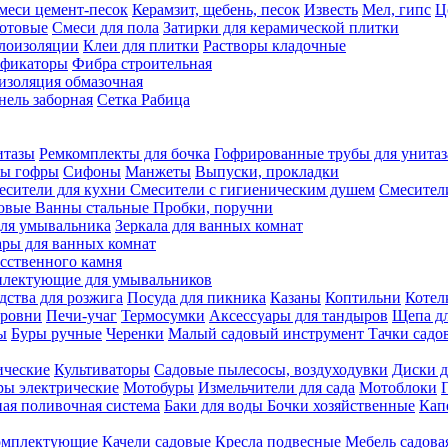
меси цемент-песок
Керамзит, щебень, песок
Известь
Мел, гипс
Ц
отовые
Смеси для пола
Затирки для керамической плитки
плоизоляции
Клеи для плитки
Растворы кладочные
ификаторы
Фибра строительная
изоляция обмазочная
нель заборная
Сетка Рабица
итазы
Ремкомплекты для бочка
Гофрированные трубы для унитаз
бы гофры
Сифоны
Манжеты
Выпуски, прокладки
есители для кухни
Смесители с гигиеническим душем
Смесител
ловые
Ванны стальные
Пробки, поручни
ля умывальника
Зеркала для ванных комнат
ары для ванных комнат
сственного камня
лектующие для умывальников
едства для розжига
Посуда для пикника
Казаны
Коптильни
Котел
ровни
Печи-учаг
Термосумки
Аксессуары для тандыров
Щепа дл
ы
Буры ручные
Черенки
Малый садовый инструмент
Тачки садо
ические
Культиваторы
Садовые пылесосы, воздуходувки
Диски д
ы электрические
Мотобуры
Измельчители для сада
Мотоблоки
ая поливочная система
Баки для воды
Бочки хозяйственные
Кап
комплектующие
Качели садовые
Кресла подвесные
Мебель садова