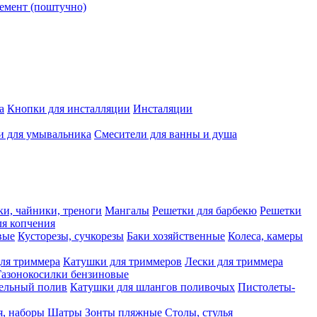
емент (поштучно)
а
Кнопки для инсталляции
Инсталяции
и для умывальника
Смесители для ванны и душа
ки, чайники, треноги
Мангалы
Решетки для барбекю
Решетки
я копчения
вые
Кусторезы, сучкорезы
Баки хозяйственные
Колеса, камеры
ля триммера
Катушки для триммеров
Лески для триммера
Газонокосилки бензиновые
ельный полив
Катушки для шлангов поливочых
Пистолеты-
я, наборы
Шатры
Зонты пляжные
Столы, стулья