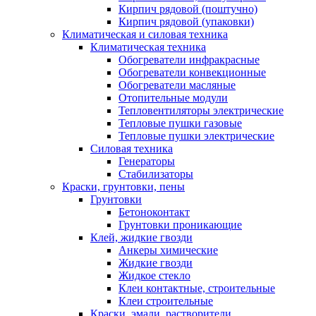
Кирпич рядовой (поштучно)
Кирпич рядовой (упаковки)
Климатическая и силовая техника
Климатическая техника
Обогреватели инфракрасные
Обогреватели конвекционные
Обогреватели масляные
Отопительные модули
Тепловентиляторы электрические
Тепловые пушки газовые
Тепловые пушки электрические
Силовая техника
Генераторы
Стабилизаторы
Краски, грунтовки, пены
Грунтовки
Бетоноконтакт
Грунтовки проникающие
Клей, жидкие гвозди
Анкеры химические
Жидкие гвозди
Жидкое стекло
Клеи контактные, строительные
Клеи строительные
Краски, эмали, растворители