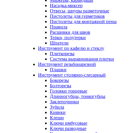
Маркеры, карандаши
Насадка-миксер
Отвесы, шнуры разметочные
Пистолеты для герметиков
Пистолеты для монтажной пены
Правила
Расшивки для швов
Терки, полутерки
Шпатели
Инструмент по кафелю и стеклу
Плиткорезы
Система выравнивания плитки
Инструмент резьбонарезной
Плашки
Инструмент столярно-слесарный
Бокорезы
Болторезы
Головки торцевые
Длинногубцы, тонкогубцы
Заклепочники
Зубила
Киянки
Клещи
Ключи имбусовые
Ключи разводные