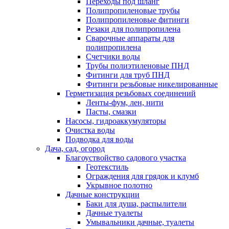
Переходы под шланг
Полипропиленовые трубы
Полипропиленовые фитинги
Резаки для полипропилена
Сварочные аппараты для
полипропилена
Счетчики воды
Трубы полиэтиленовые ПНД
Фитинги для труб ПНД
Фитинги резьбовые никелированные
Герметизация резьбовых соединений
Ленты-фум, лен, нити
Пасты, смазки
Насосы, гидроаккумуляторы
Очистка воды
Подводка для воды
Дача, сад, огород
Благоуствойство садового участка
Геотекстиль
Ограждения для грядок и клумб
Укрывное полотно
Дачные конструкции
Баки для душа, распылители
Дачные туалеты
Умывальники дачные, туалеты