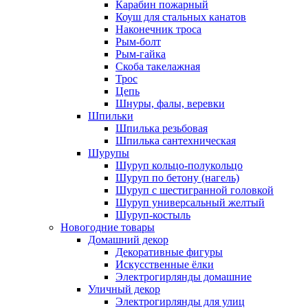
Карабин пожарный
Коуш для стальных канатов
Наконечник троса
Рым-болт
Рым-гайка
Скоба такелажная
Трос
Цепь
Шнуры, фалы, веревки
Шпильки
Шпилька резьбовая
Шпилька сантехническая
Шурупы
Шуруп кольцо-полукольцо
Шуруп по бетону (нагель)
Шуруп с шестигранной головкой
Шуруп универсальный желтый
Шуруп-костыль
Новогодние товары
Домашний декор
Декоративные фигуры
Искусственные ёлки
Электрогирлянды домашние
Уличный декор
Электрогирлянды для улиц