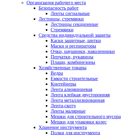
Организация рабочего места
Безопасность работ
Ленты сигнальные
Лестницы, стремянки
Лестницы секционные
Стремянки
Средства индивидуальной защиты
Каски защитные, щитки
Маски и респираторы
Очки, наушники, наколенники
Перчатки, рукавицы
Плащи, комбинезоны
Хозяйственные товары
Ведра
Емкости строительные
Контейнеры
Лента алюминиевая
Лента клейкая двусторонняя
Лента металлизированная
Лента-скотч
Ленты малярные
Мешки для строительного мусора
Мешки для упаковки колес
Хранение инструмента
Полки для инструмента