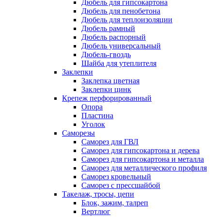
Дюбель для гипсокартона
Дюбель для пенобетона
Дюбель для теплоизоляции
Дюбель рамный
Дюбель распорный
Дюбель универсальный
Дюбель-гвоздь
Шайба для утеплителя
Заклепки
Заклепка цветная
Заклепки цинк
Крепеж перфорированный
Опора
Пластина
Уголок
Саморезы
Саморез для ГВЛ
Саморез для гипсокартона и дерева
Саморез для гипсокартона и металла
Саморез для металлического профиля
Саморез кровельный
Саморез с прессшайбой
Такелаж, тросы, цепи
Блок, зажим, талреп
Вертлюг