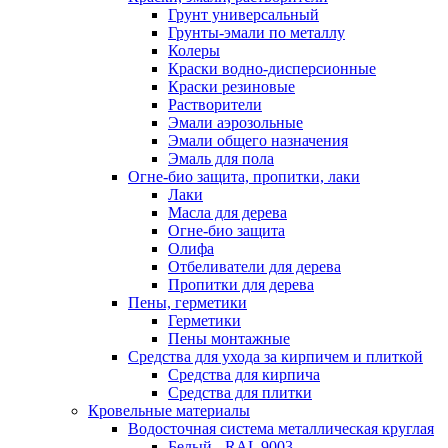
Грунт универсальный
Грунты-эмали по металлу
Колеры
Краски водно-дисперсионные
Краски резиновые
Растворители
Эмали аэрозольные
Эмали общего назначения
Эмаль для пола
Огне-био защита, пропитки, лаки
Лаки
Масла для дерева
Огне-био защита
Олифа
Отбеливатели для дерева
Пропитки для дерева
Пены, герметики
Герметики
Пены монтажные
Средства для ухода за кирпичем и плиткой
Средства для кирпича
Средства для плитки
Кровельные материалы
Водосточная система металлическая круглая
Белый - RAL 9003