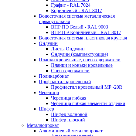
Графит - RAL 7024
Коричневый - RAL 8017
Водосточная система металлическая
прямоугольная
ВПР ПЭ Белый - RAL 9003
ВПР ПЭ Коричневый - RAL 8017
Водосточная система пластиковая круглая
Ондулин
Листы Ондулин
Ондулин (комплектующие)
Планки кровельные, снегозадержатели
Планки и коньки кровельные
Снегозадержатели
Поликарбонат
Профнастил кровельный
Профнастил кровельный МР -20R
Черепица
Черепица гибкая
Черепица гибкая элементы отделки
Шифер
Шифер волновой
Шифер плоский
Металлопрокат
Алюминиевый металлопрокат