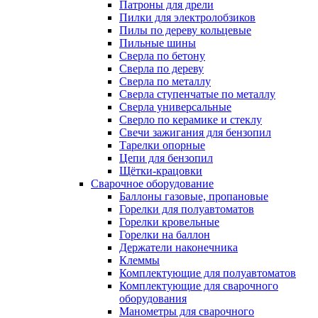
Патроны для дрели
Пилки для электролобзиков
Пилы по дереву кольцевые
Пильные шины
Сверла по бетону
Сверла по дереву
Сверла по металлу
Сверла ступенчатые по металлу
Сверла универсальные
Сверло по керамике и стеклу
Свечи зажигания для бензопил
Тарелки опорные
Цепи для бензопил
Щётки-крацовки
Сварочное оборудование
Баллоны газовые, пропановые
Горелки для полуавтоматов
Горелки кровельные
Горелки на баллон
Держатели наконечника
Клеммы
Комплектующие для полуавтоматов
Комплектующие для сварочного
оборудования
Манометры для сварочного