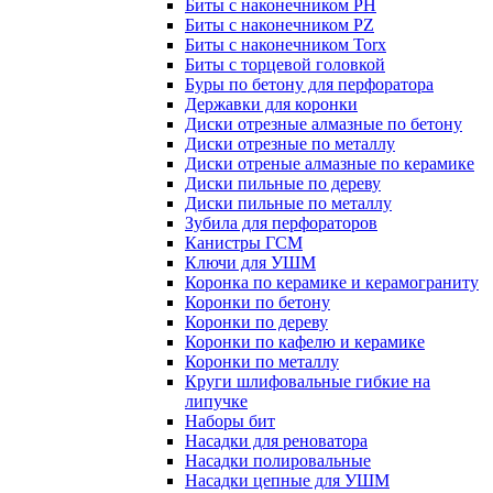
Биты с наконечником PH
Биты с наконечником PZ
Биты с наконечником Torx
Биты с торцевой головкой
Буры по бетону для перфоратора
Державки для коронки
Диски отрезные алмазные по бетону
Диски отрезные по металлу
Диски отреные алмазные по керамике
Диски пильные по дереву
Диски пильные по металлу
Зубила для перфораторов
Канистры ГСМ
Ключи для УШМ
Коронка по керамике и керамограниту
Коронки по бетону
Коронки по дереву
Коронки по кафелю и керамике
Коронки по металлу
Круги шлифовальные гибкие на
липучке
Наборы бит
Насадки для реноватора
Насадки полировальные
Насадки цепные для УШМ