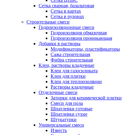
Сетка ЦПВС
Сетка сварная, базальтовая
Сетка в картах
Сетка в рулонах
Строительные смеси
Гидроизоляционные смеси
Гидроизоляция обмазочная
Гидроизоляция проникающая
Добавки в растворы
Модификаторы, пластификаторы
Сажа строительная
Фибра строительная
Клеи, растворы кладочные
Клеи для газосиликата
Клеи для плитки
Клеи для теплоизоляции
Растворы кладочные
Отделочные смеси
Затирки для керамической плитки
Смеси для пола
Шпатлевки готовые
Шпатлевки сухие
Штукатурки
Универсальные смеси
Известь