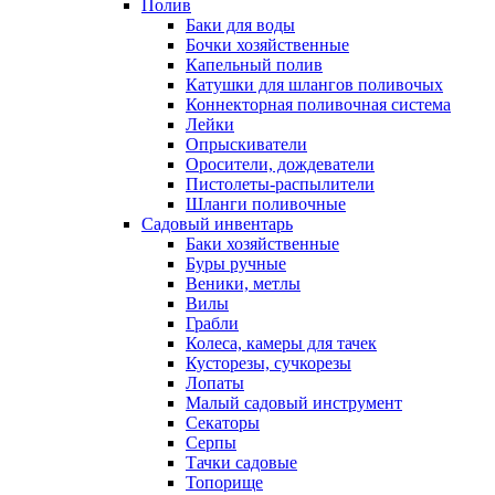
Полив
Баки для воды
Бочки хозяйственные
Капельный полив
Катушки для шлангов поливочых
Коннекторная поливочная система
Лейки
Опрыскиватели
Оросители, дождеватели
Пистолеты-распылители
Шланги поливочные
Садовый инвентарь
Баки хозяйственные
Буры ручные
Веники, метлы
Вилы
Грабли
Колеса, камеры для тачек
Кусторезы, сучкорезы
Лопаты
Малый садовый инструмент
Секаторы
Серпы
Тачки садовые
Топорище