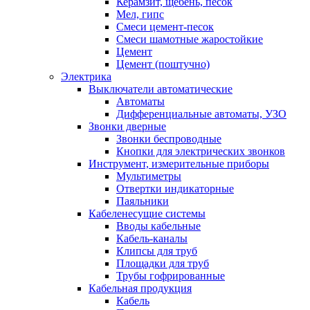
Керамзит, щебень, песок
Мел, гипс
Смеси цемент-песок
Смеси шамотные жаростойкие
Цемент
Цемент (поштучно)
Электрика
Выключатели автоматические
Автоматы
Дифференциальные автоматы, УЗО
Звонки дверные
Звонки беспроводные
Кнопки для электрических звонков
Инструмент, измерительные приборы
Мультиметры
Отвертки индикаторные
Паяльники
Кабеленесущие системы
Вводы кабельные
Кабель-каналы
Клипсы для труб
Площадки для труб
Трубы гофрированные
Кабельная продукция
Кабель