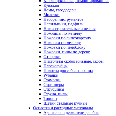
Ключи рожковые, комбинированные
Кувалды
Ломы, гвоздодеры
Молотки
Наборы инструментов
Напильники, надфили
Ножи строительные и лезвия
Ножницы по металлу
Ножовки по гипсокартону
Ножовки по металлу
Ножовки по пеноблоку
Ножовки, пилы по дереву
Отвертки
Пистолеты скобозабивные, скобы
Плоскогубцы
Полотна для сабельных пил
Рубанки
Стамески
Стрипперы
Струбцины
Стусла, пилы
Топоры
Щетки стальные ручные
Оснастка и расходные материалы
Адаптеры и держатели для бит