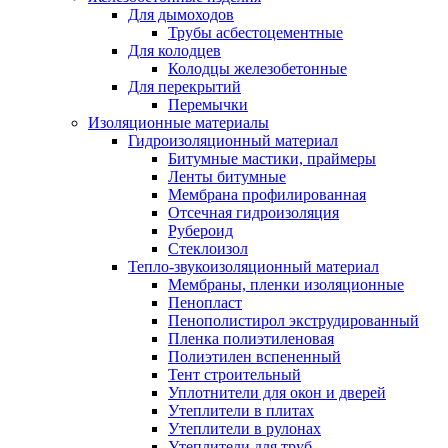
Для дымоходов
Трубы асбестоцементные
Для колодцев
Колодцы железобетонные
Для перекрытий
Перемычки
Изоляционные материалы
Гидроизоляционный материал
Битумные мастики, праймеры
Ленты битумные
Мембрана профилированная
Отсечная гидроизоляция
Рубероид
Стеклоизол
Тепло-звукоизоляционный материал
Мембраны, пленки изоляционные
Пенопласт
Пенополистирол экструдированный
Пленка полиэтиленовая
Полиэтилен вспененный
Тент строительный
Уплотнители для окон и дверей
Утеплители в плитах
Утеплители в рулонах
Утеплители для труб