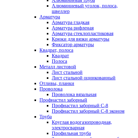
Алюминиевая труба
Алюминиевый уголок, полоса,
швеллер
Арматура
Арматура гладкая
Арматура рифленая
Арматура стеклопластиковая
Крюки для вязки арматуры
Фиксатор арматуры
Квадрат, полоса
Квадрат
Полоса
Металл листовой
Лист стальной
Лист стальной оцинкованный
Отливы, планки
Проволока
Проволока вязальная
Профнастил заборный
Профнастил заборный С-8
Профнастил заборный С-8 эконом
Труба
Круглая водогазопроводная,
электросварная
Профильная труба