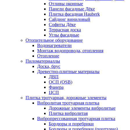
Отливы оконные
Панели фасадные Дёке
Плитка фасадная Hauberk
Сайдинг виниловый
Софиты Дёке
Террасная доска
Углы фасадные
Отопительное оборудование
Водонагреватели
Монтаж водопровода, отопления
Отопление
Пиломатериаллы
Доска, брус
Древестно-плитные материалы
ДВП
ОСП (OSB)
Фанера
ЦСП
Плитка тротуарная, дорожные элементы
Вибролитая тротуарная плитка
Дорожные элементы вибролитые
Плитка вибролитая
Вибропрессованная тротуарная плитка
Бордюры и поребрики
Бордюры и поребрики (поштучно)