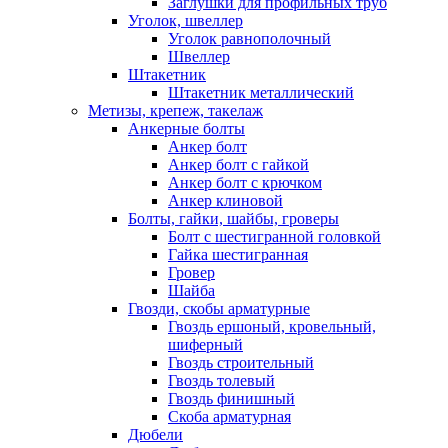
Заглушки для профильных труб
Уголок, швеллер
Уголок равнополочный
Швеллер
Штакетник
Штакетник металлический
Метизы, крепеж, такелаж
Анкерные болты
Анкер болт
Анкер болт с гайкой
Анкер болт с крючком
Анкер клиновой
Болты, гайки, шайбы, гроверы
Болт c шестигранной головкой
Гайка шестигранная
Гровер
Шайба
Гвозди, скобы арматурные
Гвоздь ершоный, кровельный,
шиферный
Гвоздь строительный
Гвоздь толевый
Гвоздь финишный
Скоба арматурная
Дюбели