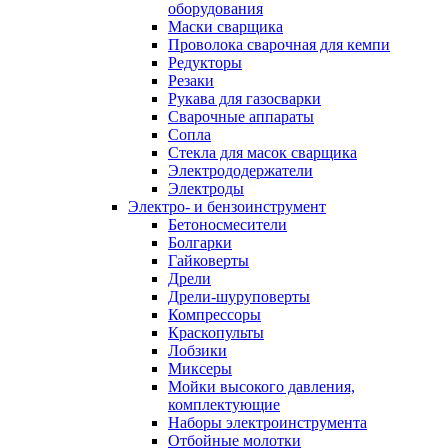
оборудования
Маски сварщика
Проволока сварочная для кемпи
Редукторы
Резаки
Рукава для газосварки
Сварочные аппараты
Сопла
Стекла для масок сварщика
Электрододержатели
Электроды
Электро- и бензоинструмент
Бетоносмесители
Болгарки
Гайковерты
Дрели
Дрели-шуруповерты
Компрессоры
Краскопульты
Лобзики
Миксеры
Мойки высокого давления,
комплектующие
Наборы электроинструмента
Отбойные молотки