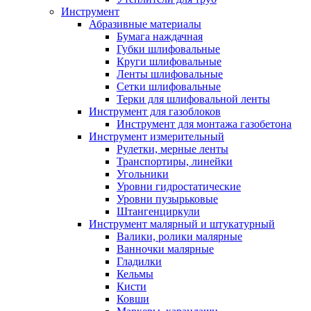
Инструмент
Абразивные материалы
Бумага наждачная
Губки шлифовальные
Круги шлифовальные
Ленты шлифовальные
Сетки шлифовальные
Терки для шлифовальной ленты
Инструмент для газоблоков
Инструмент для монтажа газобетона
Инструмент измерительный
Рулетки, мерные ленты
Транспортиры, линейки
Угольники
Уровни гидростатические
Уровни пузырьковые
Штангенциркули
Инструмент малярный и штукатурный
Валики, ролики малярные
Ванночки малярные
Гладилки
Кельмы
Кисти
Ковши