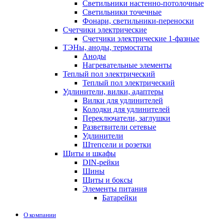
Светильники настенно-потолочные
Светильники точечные
Фонари, светильники-переноски
Счетчики электрические
Счетчики электрические 1-фазные
ТЭНы, аноды, термостаты
Аноды
Нагревательные элементы
Теплый пол электрический
Теплый пол электрический
Удлинители, вилки, адаптеры
Вилки для удлинителей
Колодки для удлинителей
Переключатели, заглушки
Разветвители сетевые
Удлинители
Штепсели и розетки
Щиты и шкафы
DIN-рейки
Шины
Щиты и боксы
Элементы питания
Батарейки
О компании