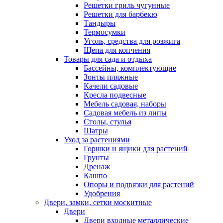
Решетки гриль чугунные
Решетки для барбекю
Тандыры
Термосумки
Уголь, средства для розжига
Щепа для копчения
Товары для сада и отдыха
Бассейны, комплектующие
Зонты пляжные
Качели садовые
Кресла подвесные
Мебель садовая, наборы
Садовая мебель из липы
Столы, стулья
Шатры
Уход за растениями
Горшки и ящики для растений
Грунты
Дренаж
Кашпо
Опоры и подвязки для растений
Удобрения
Двери, замки, сетки москитные
Двери
Двери входные металлические