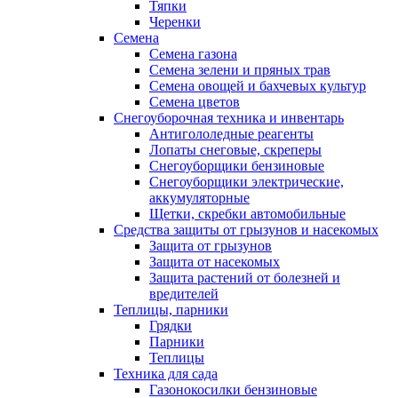
Тяпки
Черенки
Семена
Семена газона
Семена зелени и пряных трав
Семена овощей и бахчевых культур
Семена цветов
Снегоуборочная техника и инвентарь
Антигололедные реагенты
Лопаты снеговые, скреперы
Снегоуборщики бензиновые
Снегоуборщики электрические,
аккумуляторные
Щетки, скребки автомобильные
Средства защиты от грызунов и насекомых
Защита от грызунов
Защита от насекомых
Защита растений от болезней и
вредителей
Теплицы, парники
Грядки
Парники
Теплицы
Техника для сада
Газонокосилки бензиновые