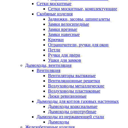
Сетки москитные
Сетки москитные, комплектующие
Скобяные изделия
Задвижки, засовы, шпингалеты
Замки велосипедные
Замки врезные
Замки навесные
Крючки
Ограничители, ручки для окон
Петли
Ручки для двери
Ушки для замков
Дымоходы, вентиляция
Вентиляция
Вентиляторы вытяжные
Вентиляционные решетки
Воздуховоды металлические
Воздуховоды пластиковые
Люки ревизионные
Дымоходы для котлов газовых настенных
Дымоходы коаксиальные
Дымоходы однотрубные
Дымоходы из нержавеющей стали
Дымоходы
Железобетонные изделия