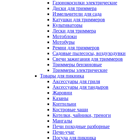
Газонокосилки электрические
Диски для триммера
Измельчители для сада
Катушки для триммеров
Культиваторы
Лески для триммера
Мотоблоки
Мотобуры
Ремни для триммеров
Садовые пылесосы, воздуходувки
Свечи зажигания для триммеров
Триммеры бензиновые
Триммеры электрические
Товары для пикника
Аксессуары для гриля
Аксессуары для тандыров
Жаровни
Казаны
Коптильни
Костровые чаши
Котелки, чайники, треноги
Мангалы
Печи походные разборные
Печи-учаг
Посуда для пикника