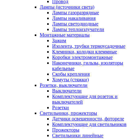
Провод
Лампы (источники света)
Лампы газоразрядные
Лампы накаливания
Лампы светодиодные
Лампы теплоизлучатели
Монтажные материалы
Зажим
Изолента, трубки термоусадочные
Клемники, колодки клеммные
Коробки электромонтажные
Наконечники, гильзы, изоляторы
кабельные
Скобы крепления
Хомуты (стяжки)
Розетки, выключатели
Выключатели
Комплектующие для розеток и
выключателей
Розетки
Светильники, прожекторы
Датчики освещенности, фотореле
Комплектующие для светильников
Прожекторы
Светильники линейные