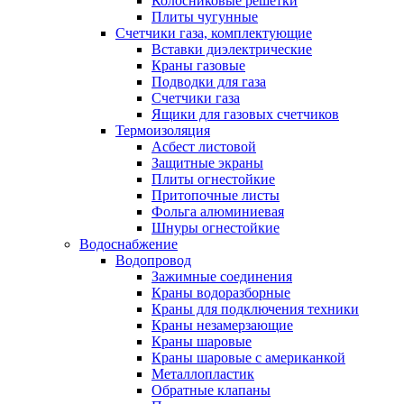
Колосниковые решетки
Плиты чугунные
Счетчики газа, комплектующие
Вставки диэлектрические
Краны газовые
Подводки для газа
Счетчики газа
Ящики для газовых счетчиков
Термоизоляция
Асбест листовой
Защитные экраны
Плиты огнестойкие
Притопочные листы
Фольга алюминиевая
Шнуры огнестойкие
Водоснабжение
Водопровод
Зажимные соединения
Краны водоразборные
Краны для подключения техники
Краны незамерзающие
Краны шаровые
Краны шаровые с американкой
Металлопластик
Обратные клапаны