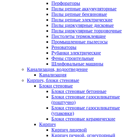
Перфораторы
Пилы цепные аккумуляторные
Пилы цепные бензиновые
Пилы цепные электрические
Пилы циркулярные дисковые
Пилы циркулярные торцовочные
Пистолеты термоклеящие
Промышленные пылесосы
Реноваторы
Рубанки электрические
Фены строительные
Шлифовальные машины
Канализация, водоотведение
Канализация
Кирпич, блоки стеновые
Блоки стеновые
Блоки стеновые бетонные
Блоки стеновые газосиликатные
(поштучно)
Блоки стеновые газосиликатные
(упаковки)
Блоки стеновые керамические
Кирпич
Кирпич лицевой
Кирпич печной, огнеупорный