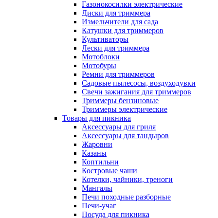
Газонокосилки электрические
Диски для триммера
Измельчители для сада
Катушки для триммеров
Культиваторы
Лески для триммера
Мотоблоки
Мотобуры
Ремни для триммеров
Садовые пылесосы, воздуходувки
Свечи зажигания для триммеров
Триммеры бензиновые
Триммеры электрические
Товары для пикника
Аксессуары для гриля
Аксессуары для тандыров
Жаровни
Казаны
Коптильни
Костровые чаши
Котелки, чайники, треноги
Мангалы
Печи походные разборные
Печи-учаг
Посуда для пикника