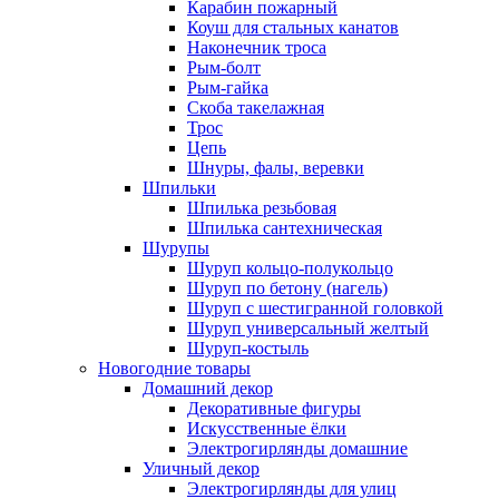
Карабин пожарный
Коуш для стальных канатов
Наконечник троса
Рым-болт
Рым-гайка
Скоба такелажная
Трос
Цепь
Шнуры, фалы, веревки
Шпильки
Шпилька резьбовая
Шпилька сантехническая
Шурупы
Шуруп кольцо-полукольцо
Шуруп по бетону (нагель)
Шуруп с шестигранной головкой
Шуруп универсальный желтый
Шуруп-костыль
Новогодние товары
Домашний декор
Декоративные фигуры
Искусственные ёлки
Электрогирлянды домашние
Уличный декор
Электрогирлянды для улиц