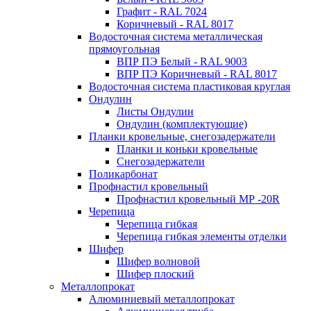
Графит - RAL 7024
Коричневый - RAL 8017
Водосточная система металлическая
прямоугольная
ВПР ПЭ Белый - RAL 9003
ВПР ПЭ Коричневый - RAL 8017
Водосточная система пластиковая круглая
Ондулин
Листы Ондулин
Ондулин (комплектующие)
Планки кровельные, снегозадержатели
Планки и коньки кровельные
Снегозадержатели
Поликарбонат
Профнастил кровельный
Профнастил кровельный МР -20R
Черепица
Черепица гибкая
Черепица гибкая элементы отделки
Шифер
Шифер волновой
Шифер плоский
Металлопрокат
Алюминиевый металлопрокат