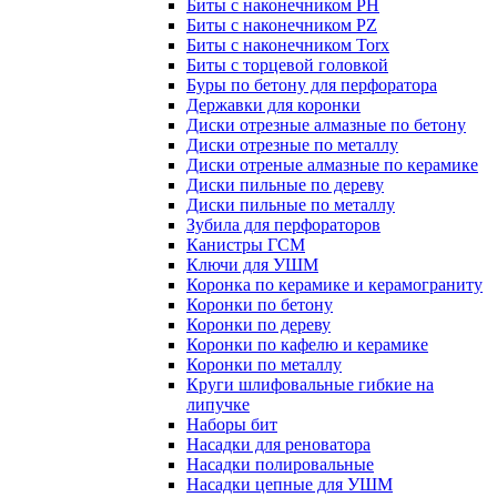
Биты с наконечником PH
Биты с наконечником PZ
Биты с наконечником Torx
Биты с торцевой головкой
Буры по бетону для перфоратора
Державки для коронки
Диски отрезные алмазные по бетону
Диски отрезные по металлу
Диски отреные алмазные по керамике
Диски пильные по дереву
Диски пильные по металлу
Зубила для перфораторов
Канистры ГСМ
Ключи для УШМ
Коронка по керамике и керамограниту
Коронки по бетону
Коронки по дереву
Коронки по кафелю и керамике
Коронки по металлу
Круги шлифовальные гибкие на
липучке
Наборы бит
Насадки для реноватора
Насадки полировальные
Насадки цепные для УШМ