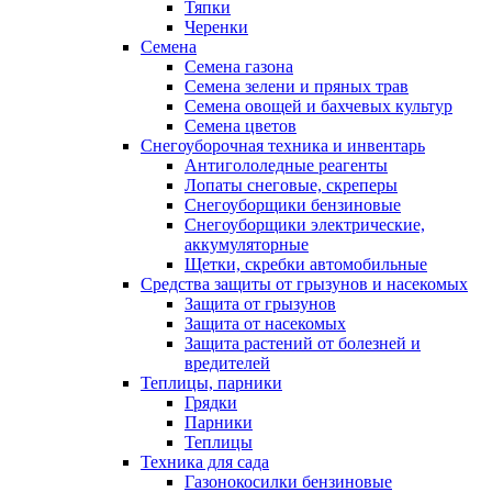
Тяпки
Черенки
Семена
Семена газона
Семена зелени и пряных трав
Семена овощей и бахчевых культур
Семена цветов
Снегоуборочная техника и инвентарь
Антигололедные реагенты
Лопаты снеговые, скреперы
Снегоуборщики бензиновые
Снегоуборщики электрические,
аккумуляторные
Щетки, скребки автомобильные
Средства защиты от грызунов и насекомых
Защита от грызунов
Защита от насекомых
Защита растений от болезней и
вредителей
Теплицы, парники
Грядки
Парники
Теплицы
Техника для сада
Газонокосилки бензиновые