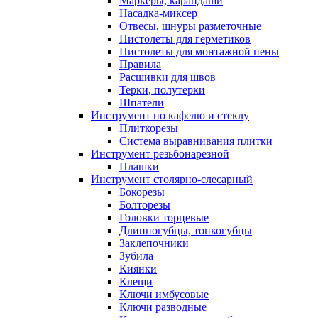
Маркеры, карандаши
Насадка-миксер
Отвесы, шнуры разметочные
Пистолеты для герметиков
Пистолеты для монтажной пены
Правила
Расшивки для швов
Терки, полутерки
Шпатели
Инструмент по кафелю и стеклу
Плиткорезы
Система выравнивания плитки
Инструмент резьбонарезной
Плашки
Инструмент столярно-слесарный
Бокорезы
Болторезы
Головки торцевые
Длинногубцы, тонкогубцы
Заклепочники
Зубила
Киянки
Клещи
Ключи имбусовые
Ключи разводные