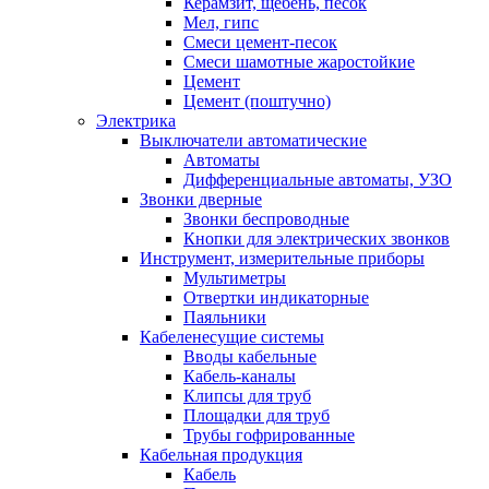
Керамзит, щебень, песок
Мел, гипс
Смеси цемент-песок
Смеси шамотные жаростойкие
Цемент
Цемент (поштучно)
Электрика
Выключатели автоматические
Автоматы
Дифференциальные автоматы, УЗО
Звонки дверные
Звонки беспроводные
Кнопки для электрических звонков
Инструмент, измерительные приборы
Мультиметры
Отвертки индикаторные
Паяльники
Кабеленесущие системы
Вводы кабельные
Кабель-каналы
Клипсы для труб
Площадки для труб
Трубы гофрированные
Кабельная продукция
Кабель