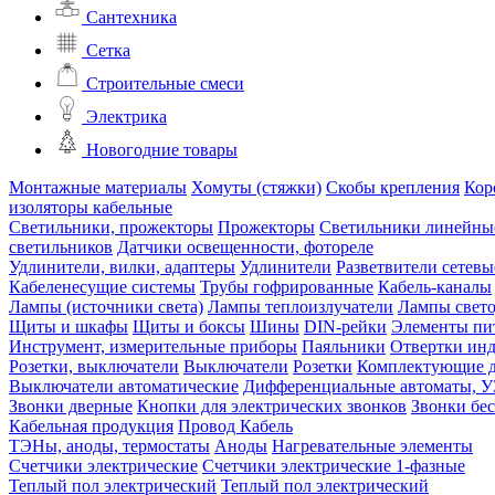
Сантехника
Сетка
Строительные смеси
Электрика
Новогодние товары
Монтажные материалы
Хомуты (стяжки)
Скобы крепления
Кор
изоляторы кабельные
Светильники, прожекторы
Прожекторы
Светильники линейны
светильников
Датчики освещенности, фотореле
Удлинители, вилки, адаптеры
Удлинители
Разветвители сетевы
Кабеленесущие системы
Трубы гофрированные
Кабель-каналы
Лампы (источники света)
Лампы теплоизлучатели
Лампы свет
Щиты и шкафы
Щиты и боксы
Шины
DIN-рейки
Элементы пи
Инструмент, измерительные приборы
Паяльники
Отвертки ин
Розетки, выключатели
Выключатели
Розетки
Комплектующие д
Выключатели автоматические
Дифференциальные автоматы, 
Звонки дверные
Кнопки для электрических звонков
Звонки бе
Кабельная продукция
Провод
Кабель
ТЭНы, аноды, термостаты
Аноды
Нагревательные элементы
Счетчики электрические
Счетчики электрические 1-фазные
Теплый пол электрический
Теплый пол электрический