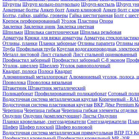
Шурупы
Шуруп кольцо-полукольцо
Шуруп-костыль
Шуруп ун
Анкерные болты
Анкер болт
Анкер клиновой
Анкер болт с кр
Болты, гайки, шайбы, гроверы
Гайка шестигранная
Болт c шес
Крепеж перфорированный
Уголок
Пластина
Опора
Заклепки
Заклепки цинк
Заклепка цветная
Шпильки
Шпилька сантехническая
Шпилька резьбовая
Арматура
Крюки для вязки арматуры
Арматура стеклопластико
Отливы, планки
Планки заборные
Отливы парапета
Отливы на
Труба
Профильная труба
Круглая водогазопроводная, электрос
Металл листовой
Лист стальной
Лист стальной оцинкованный
Профнастил заборный
Профнастил заборный С-8 эконом
Профн
Уголок, швеллер
Швеллер
Уголок равнополочный
Квадрат, полоса
Полоса
Квадрат
Алюминиевый металлопрокат
Алюминиевый уголок, полоса, 
Проволока
Проволока вязальная
Штакетник
Штакетник металлический
Поликарбонат
Профилированный поликарбонат
Сотовый поли
Водосточная система металлическая круглая
Коричневый - RAL
Водосточная система пластиковая круглая
ВКР Дёке Premium К
Черепица
Черепица гибкая
Черепица гибкая элементы отделки
Ондулин
Ондулин (комплектующие)
Листы Ондулин
Планки кровельные, снегозадержатели
Снегозадержатели
План
Шифер
Шифер плоский
Шифер волновой
Водосточная система металлическая прямоугольная
ВПР ПЭ Ко
Профнастил кровельный
Профнастил кровельный МР -20R