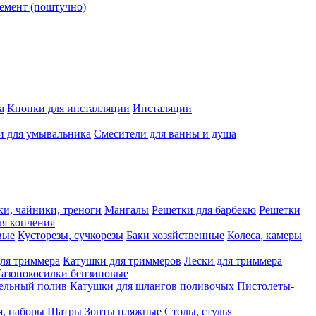
емент (поштучно)
а
Кнопки для инсталляции
Инсталяции
и для умывальника
Смесители для ванны и душа
ки, чайники, треноги
Мангалы
Решетки для барбекю
Решетки
я копчения
вые
Кусторезы, сучкорезы
Баки хозяйственные
Колеса, камеры
ля триммера
Катушки для триммеров
Лески для триммера
Газонокосилки бензиновые
ельный полив
Катушки для шлангов поливочых
Пистолеты-
я, наборы
Шатры
Зонты пляжные
Столы, стулья