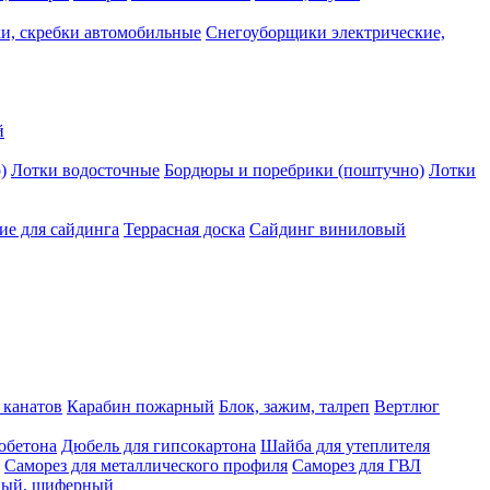
и, скребки автомобильные
Снегоуборщики электрические,
й
)
Лотки водосточные
Бордюры и поребрики (поштучно)
Лотки
е для сайдинга
Террасная доска
Сайдинг виниловый
 канатов
Карабин пожарный
Блок, зажим, талреп
Вертлюг
обетона
Дюбель для гипсокартона
Шайба для утеплителя
Саморез для металлического профиля
Саморез для ГВЛ
ьный, шиферный