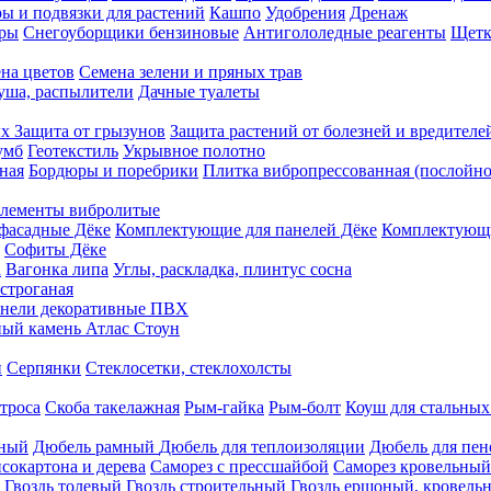
ы и подвязки для растений
Кашпо
Удобрения
Дренаж
еры
Снегоуборщики бензиновые
Антигололедные реагенты
Щетк
на цветов
Семена зелени и пряных трав
душа, распылители
Дачные туалеты
ых
Защита от грызунов
Защита растений от болезней и вредителе
умб
Геотекстиль
Укрывное полотно
ная
Бордюры и поребрики
Плитка вибропрессованная (послойно
лементы вибролитые
фасадные Дёке
Комплектующие для панелей Дёке
Комплектующи
Софиты Дёке
а
Вагонка липа
Углы, раскладка, плинтус сосна
строганая
нели декоративные ПВХ
ый камень Атлас Стоун
н
Серпянки
Стеклосетки, стеклохолсты
троса
Скоба такелажная
Рым-гайка
Рым-болт
Коуш для стальных
рный
Дюбель рамный
Дюбель для теплоизоляции
Дюбель для пен
сокартона и дерева
Саморез с прессшайбой
Саморез кровельный
Гвоздь толевый
Гвоздь строительный
Гвоздь ершоный, кровел