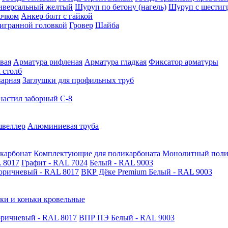
иверсальный желтый
Шуруп по бетону (нагель)
Шуруп с шестиг
ючком
Анкер болт с гайкой
тигранной головкой
Гровер
Шайба
вая
Арматура рифленая
Арматура гладкая
Фиксатор арматуры
 столб
варная
Заглушки для профильных труб
астил заборный С-8
швеллер
Алюминиевая труба
карбонат
Комплектующие для поликарбоната
Монолитный поли
 8017
Графит - RAL 7024
Белый - RAL 9003
оричневый - RAL 8017
ВКР Дёке Premium Белый - RAL 9003
ки и коньки кровельные
ричневый - RAL 8017
ВПР ПЭ Белый - RAL 9003