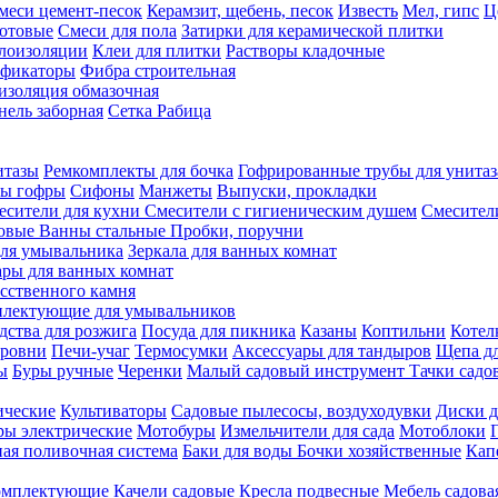
меси цемент-песок
Керамзит, щебень, песок
Известь
Мел, гипс
Ц
отовые
Смеси для пола
Затирки для керамической плитки
плоизоляции
Клеи для плитки
Растворы кладочные
ификаторы
Фибра строительная
изоляция обмазочная
нель заборная
Сетка Рабица
итазы
Ремкомплекты для бочка
Гофрированные трубы для унитаз
бы гофры
Сифоны
Манжеты
Выпуски, прокладки
есители для кухни
Смесители с гигиеническим душем
Смесител
ловые
Ванны стальные
Пробки, поручни
ля умывальника
Зеркала для ванных комнат
ары для ванных комнат
сственного камня
лектующие для умывальников
едства для розжига
Посуда для пикника
Казаны
Коптильни
Котел
ровни
Печи-учаг
Термосумки
Аксессуары для тандыров
Щепа дл
ы
Буры ручные
Черенки
Малый садовый инструмент
Тачки садо
ические
Культиваторы
Садовые пылесосы, воздуходувки
Диски д
ы электрические
Мотобуры
Измельчители для сада
Мотоблоки
ая поливочная система
Баки для воды
Бочки хозяйственные
Кап
комплектующие
Качели садовые
Кресла подвесные
Мебель садова