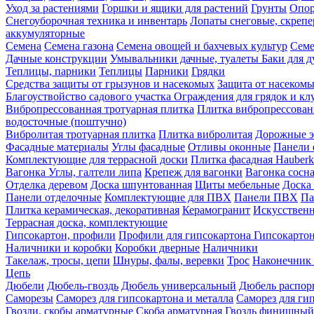
Уход за растениями
Горшки и ящики для растений
Грунты
Опор
Снегоуборочная техника и инвентарь
Лопаты снеговые, скреп
аккумуляторные
Семена
Семена газона
Семена овощей и бахчевых культур
Семе
Дачные конструкции
Умывальники дачные, туалеты
Баки для 
Теплицы, парники
Теплицы
Парники
Грядки
Средства защиты от грызунов и насекомых
Защита от насеком
Благоуствойство садового участка
Ограждения для грядок и кл
Вибропрессованная тротуарная плитка
Плитка вибропрессован
водосточные (поштучно)
Вибролитая тротуарная плитка
Плитка вибролитая
Дорожные э
Фасадные материалы
Углы фасадные
Отливы оконные
Панели 
Комплектующие для террасной доски
Плитка фасадная Hauberk
Вагонка
Углы, галтели липа
Крепеж для вагонки
Вагонка сосн
Отделка деревом
Доска шпунтованная
Щиты мебельные
Доска 
Панели отделочные
Комплектующие для ПВХ
Панели ПВХ
Па
Плитка керамическая, декоративная
Керамогранит
Искусственн
Террасная доска, комплектующие
Гипсокартон, профили
Профили для гипсокартона
Гипсокарто
Наличники и коробки
Коробки дверные
Наличники
Такелаж, тросы, цепи
Шнуры, фалы, веревки
Трос
Наконечник 
Цепь
Дюбели
Дюбель-гвоздь
Дюбель универсальный
Дюбель распо
Саморезы
Саморез для гипсокартона и металла
Саморез для гип
Гвозди, скобы арматурные
Скоба арматурная
Гвоздь финишный