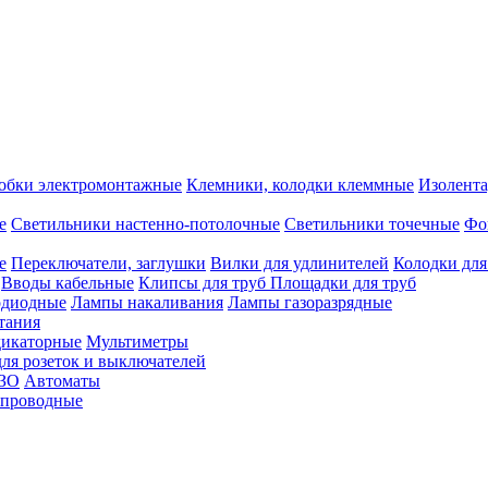
обки электромонтажные
Клемники, колодки клеммные
Изолента
е
Светильники настенно-потолочные
Светильники точечные
Фо
е
Переключатели, заглушки
Вилки для удлинителей
Колодки для
Вводы кабельные
Клипсы для труб
Площадки для труб
одиодные
Лампы накаливания
Лампы газоразрядные
тания
дикаторные
Мультиметры
ля розеток и выключателей
УЗО
Автоматы
спроводные