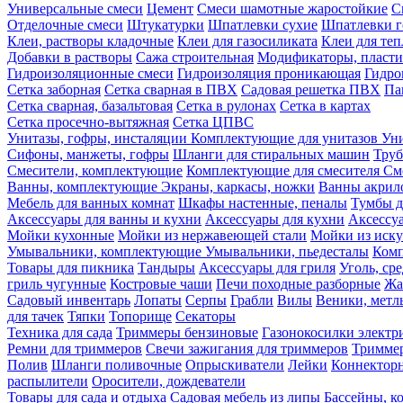
Универсальные смеси
Цемент
Смеси шамотные жаростойкие
С
Отделочные смеси
Штукатурки
Шпатлевки сухие
Шпатлевки г
Клеи, растворы кладочные
Клеи для газосиликата
Клеи для те
Добавки в растворы
Сажа строительная
Модификаторы, пласт
Гидроизоляционные смеси
Гидроизоляция проникающая
Гидро
Сетка заборная
Сетка сварная в ПВХ
Садовая решетка ПВХ
Па
Сетка сварная, базальтовая
Сетка в рулонах
Сетка в картах
Сетка просечно-вытяжная
Сетка ЦПВС
Унитазы, гофры, инсталяции
Комплектующие для унитазов
Ун
Сифоны, манжеты, гофры
Шланги для стиральных машин
Тру
Смесители, комплектующие
Комплектующие для смесителя
См
Ванны, комплектующие
Экраны, каркасы, ножки
Ванны акри
Мебель для ванных комнат
Шкафы настенные, пеналы
Тумбы д
Аксессуары для ванны и кухни
Аксессуары для кухни
Аксессу
Мойки кухонные
Мойки из нержавеющей стали
Мойки из иску
Умывальники, комплектующие
Умывальники, пьедесталы
Комп
Товары для пикника
Тандыры
Аксессуары для гриля
Уголь, ср
гриль чугунные
Костровые чаши
Печи походные разборные
Жа
Садовый инвентарь
Лопаты
Серпы
Грабли
Вилы
Веники, метл
для тачек
Тяпки
Топорище
Секаторы
Техника для сада
Триммеры бензиновые
Газонокосилки электр
Ремни для триммеров
Свечи зажигания для триммеров
Триммер
Полив
Шланги поливочные
Опрыскиватели
Лейки
Коннекторн
распылители
Оросители, дождеватели
Товары для сада и отдыха
Садовая мебель из липы
Бассейны, 