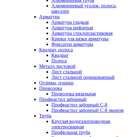
Алюминиевая труба
Алюминиевый уголок, полоса,
швеллер
Арматура
Арматура гладкая
Арматура рифленая
Арматура стеклопластиковая
Крюки для вязки арматуры
Фиксатор арматуры
Квадрат, полоса
Квадрат
Полоса
Металл листовой
Лист стальной
Лист стальной оцинкованный
Отливы, планки
Проволока
Проволока вязальная
Профнастил заборный
Профнастил заборный С-8
Профнастил заборный С-8 эконом
Труба
Круглая водогазопроводная,
электросварная
Профильная труба