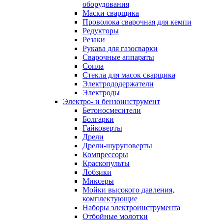
оборудования
Маски сварщика
Проволока сварочная для кемпи
Редукторы
Резаки
Рукава для газосварки
Сварочные аппараты
Сопла
Стекла для масок сварщика
Электрододержатели
Электроды
Электро- и бензоинструмент
Бетоносмесители
Болгарки
Гайковерты
Дрели
Дрели-шуруповерты
Компрессоры
Краскопульты
Лобзики
Миксеры
Мойки высокого давления,
комплектующие
Наборы электроинструмента
Отбойные молотки