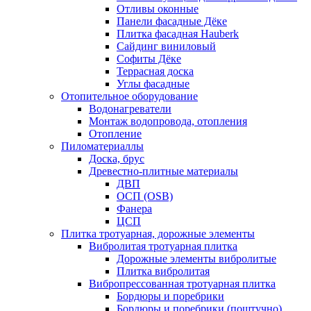
Отливы оконные
Панели фасадные Дёке
Плитка фасадная Hauberk
Сайдинг виниловый
Софиты Дёке
Террасная доска
Углы фасадные
Отопительное оборудование
Водонагреватели
Монтаж водопровода, отопления
Отопление
Пиломатериаллы
Доска, брус
Древестно-плитные материалы
ДВП
ОСП (OSB)
Фанера
ЦСП
Плитка тротуарная, дорожные элементы
Вибролитая тротуарная плитка
Дорожные элементы вибролитые
Плитка вибролитая
Вибропрессованная тротуарная плитка
Бордюры и поребрики
Бордюры и поребрики (поштучно)