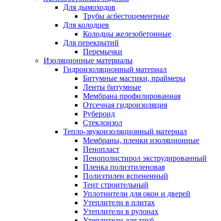
Для дымоходов
Трубы асбестоцементные
Для колодцев
Колодцы железобетонные
Для перекрытий
Перемычки
Изоляционные материалы
Гидроизоляционный материал
Битумные мастики, праймеры
Ленты битумные
Мембрана профилированная
Отсечная гидроизоляция
Рубероид
Стеклоизол
Тепло-звукоизоляционный материал
Мембраны, пленки изоляционные
Пенопласт
Пенополистирол экструдированный
Пленка полиэтиленовая
Полиэтилен вспененный
Тент строительный
Уплотнители для окон и дверей
Утеплители в плитах
Утеплители в рулонах
Утеплители для труб