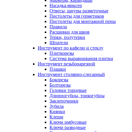
Маркеры, карандаши
Насадка-миксер
Отвесы, шнуры разметочные
Пистолеты для герметиков
Пистолеты для монтажной пены
Правила
Расшивки для швов
Терки, полутерки
Шпатели
Инструмент по кафелю и стеклу
Плиткорезы
Система выравнивания плитки
Инструмент резьбонарезной
Плашки
Инструмент столярно-слесарный
Бокорезы
Болторезы
Головки торцевые
Длинногубцы, тонкогубцы
Заклепочники
Зубила
Киянки
Клещи
Ключи имбусовые
Ключи разводные