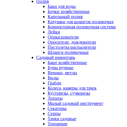
Полив
Баки для воды
Бочки хозяйственные
Капельный полив
Катушки для шлангов поливочых
Коннекторная поливочная система
Лейки
Опрыскиватели
Оросители, дождеватели
Пистолеты-распылители
Шланги поливочные
Садовый инвентарь
Баки хозяйственные
Буры ручные
Веники, метлы
Вилы
Грабли
Колеса, камеры для тачек
Кусторезы, сучкорезы
Лопаты
Малый садовый инструмент
Секаторы
Серпы
Тачки садовые
Топорище