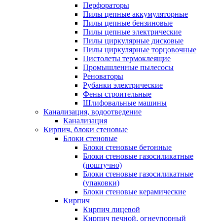
Перфораторы
Пилы цепные аккумуляторные
Пилы цепные бензиновые
Пилы цепные электрические
Пилы циркулярные дисковые
Пилы циркулярные торцовочные
Пистолеты термоклеящие
Промышленные пылесосы
Реноваторы
Рубанки электрические
Фены строительные
Шлифовальные машины
Канализация, водоотведение
Канализация
Кирпич, блоки стеновые
Блоки стеновые
Блоки стеновые бетонные
Блоки стеновые газосиликатные
(поштучно)
Блоки стеновые газосиликатные
(упаковки)
Блоки стеновые керамические
Кирпич
Кирпич лицевой
Кирпич печной, огнеупорный