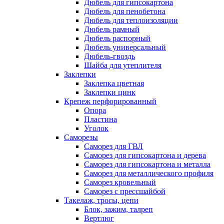
Дюбель для гипсокартона
Дюбель для пенобетона
Дюбель для теплоизоляции
Дюбель рамный
Дюбель распорный
Дюбель универсальный
Дюбель-гвоздь
Шайба для утеплителя
Заклепки
Заклепка цветная
Заклепки цинк
Крепеж перфорированный
Опора
Пластина
Уголок
Саморезы
Саморез для ГВЛ
Саморез для гипсокартона и дерева
Саморез для гипсокартона и металла
Саморез для металлического профиля
Саморез кровельный
Саморез с прессшайбой
Такелаж, тросы, цепи
Блок, зажим, талреп
Вертлюг