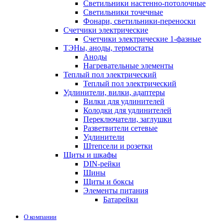
Светильники настенно-потолочные
Светильники точечные
Фонари, светильники-переноски
Счетчики электрические
Счетчики электрические 1-фазные
ТЭНы, аноды, термостаты
Аноды
Нагревательные элементы
Теплый пол электрический
Теплый пол электрический
Удлинители, вилки, адаптеры
Вилки для удлинителей
Колодки для удлинителей
Переключатели, заглушки
Разветвители сетевые
Удлинители
Штепсели и розетки
Щиты и шкафы
DIN-рейки
Шины
Щиты и боксы
Элементы питания
Батарейки
О компании