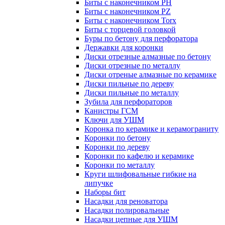
Биты с наконечником PH
Биты с наконечником PZ
Биты с наконечником Torx
Биты с торцевой головкой
Буры по бетону для перфоратора
Державки для коронки
Диски отрезные алмазные по бетону
Диски отрезные по металлу
Диски отреные алмазные по керамике
Диски пильные по дереву
Диски пильные по металлу
Зубила для перфораторов
Канистры ГСМ
Ключи для УШМ
Коронка по керамике и керамограниту
Коронки по бетону
Коронки по дереву
Коронки по кафелю и керамике
Коронки по металлу
Круги шлифовальные гибкие на
липучке
Наборы бит
Насадки для реноватора
Насадки полировальные
Насадки цепные для УШМ