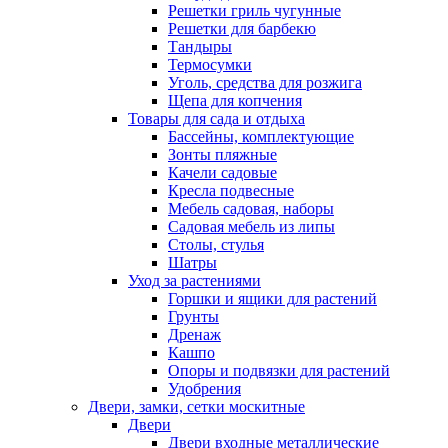
Решетки гриль чугунные
Решетки для барбекю
Тандыры
Термосумки
Уголь, средства для розжига
Щепа для копчения
Товары для сада и отдыха
Бассейны, комплектующие
Зонты пляжные
Качели садовые
Кресла подвесные
Мебель садовая, наборы
Садовая мебель из липы
Столы, стулья
Шатры
Уход за растениями
Горшки и ящики для растений
Грунты
Дренаж
Кашпо
Опоры и подвязки для растений
Удобрения
Двери, замки, сетки москитные
Двери
Двери входные металлические