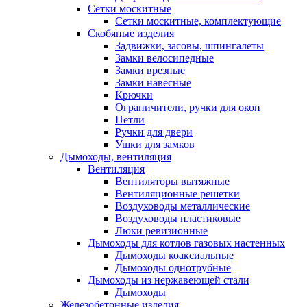
Сетки москитные
Сетки москитные, комплектующие
Скобяные изделия
Задвижки, засовы, шпингалеты
Замки велосипедные
Замки врезные
Замки навесные
Крючки
Ограничители, ручки для окон
Петли
Ручки для двери
Ушки для замков
Дымоходы, вентиляция
Вентиляция
Вентиляторы вытяжные
Вентиляционные решетки
Воздуховоды металлические
Воздуховоды пластиковые
Люки ревизионные
Дымоходы для котлов газовых настенных
Дымоходы коаксиальные
Дымоходы однотрубные
Дымоходы из нержавеющей стали
Дымоходы
Железобетонные изделия