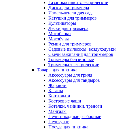
Газонокосилки электрические
Диски для триммера
Измельчители для сада
Катушки для триммеров
Культиваторы
Лески для триммера
Мотоблоки
Мотобуры
Ремни для триммеров
Садовые пылесосы, воздуходувки
Свечи зажигания для триммеров
Триммеры бензиновые
Триммеры электрические
Товары для пикника
Аксессуары для гриля
Аксессуары для тандыров
Жаровни
Казаны
Коптильни
Костровые чаши
Котелки, чайники, треноги
Мангалы
Печи походные разборные
Печи-учаг
Посуда для пикника