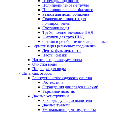
Переходы под шланг
Полипропиленовые трубы
Полипропиленовые фитинги
Резаки для полипропилена
Сварочные аппараты для
полипропилена
Счетчики воды
Трубы полиэтиленовые ПНД
Фитинги для труб ПНД
Фитинги резьбовые никелированные
Герметизация резьбовых соединений
Ленты-фум, лен, нити
Пасты, смазки
Насосы, гидроаккумуляторы
Очистка воды
Подводка для воды
Дача, сад, огород
Благоуствойство садового участка
Геотекстиль
Ограждения для грядок и клумб
Укрывное полотно
Дачные конструкции
Баки для душа, распылители
Дачные туалеты
Умывальники дачные, туалеты