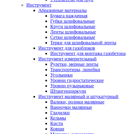
Инструмент
Абразивные материалы
Бумага наждачная
Губки шлифовальные
Круги шлифовальные
Ленты шлифовальные
Сетки шлифовальные
Терки для шлифовальной ленты
Инструмент для газоблоков
Инструмент для монтажа газобетона
Инструмент измерительный
Рулетки, мерные ленты
Транспортиры, линейки
Угольники
Уровни гидростатические
Уровни пузырьковые
Штангенциркули
Инструмент малярный и штукатурный
Валики, ролики малярные
Ванночки малярные
Гладилки
Кельмы
Кисти
Ковши