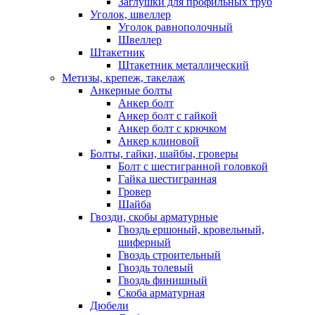
Заглушки для профильных труб
Уголок, швеллер
Уголок равнополочный
Швеллер
Штакетник
Штакетник металлический
Метизы, крепеж, такелаж
Анкерные болты
Анкер болт
Анкер болт с гайкой
Анкер болт с крючком
Анкер клиновой
Болты, гайки, шайбы, гроверы
Болт c шестигранной головкой
Гайка шестигранная
Гровер
Шайба
Гвозди, скобы арматурные
Гвоздь ершоный, кровельный,
шиферный
Гвоздь строительный
Гвоздь толевый
Гвоздь финишный
Скоба арматурная
Дюбели