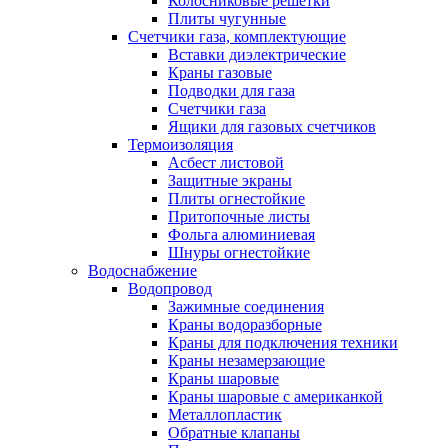
Колосниковые решетки
Плиты чугунные
Счетчики газа, комплектующие
Вставки диэлектрические
Краны газовые
Подводки для газа
Счетчики газа
Ящики для газовых счетчиков
Термоизоляция
Асбест листовой
Защитные экраны
Плиты огнестойкие
Притопочные листы
Фольга алюминиевая
Шнуры огнестойкие
Водоснабжение
Водопровод
Зажимные соединения
Краны водоразборные
Краны для подключения техники
Краны незамерзающие
Краны шаровые
Краны шаровые с американкой
Металлопластик
Обратные клапаны