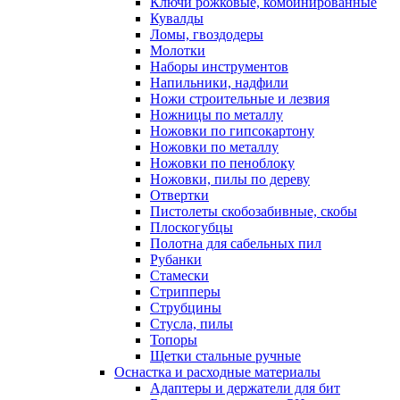
Ключи рожковые, комбинированные
Кувалды
Ломы, гвоздодеры
Молотки
Наборы инструментов
Напильники, надфили
Ножи строительные и лезвия
Ножницы по металлу
Ножовки по гипсокартону
Ножовки по металлу
Ножовки по пеноблоку
Ножовки, пилы по дереву
Отвертки
Пистолеты скобозабивные, скобы
Плоскогубцы
Полотна для сабельных пил
Рубанки
Стамески
Стрипперы
Струбцины
Стусла, пилы
Топоры
Щетки стальные ручные
Оснастка и расходные материалы
Адаптеры и держатели для бит