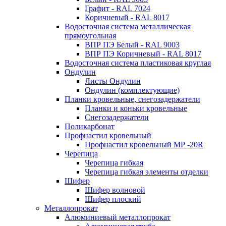
Графит - RAL 7024
Коричневый - RAL 8017
Водосточная система металлическая
прямоугольная
ВПР ПЭ Белый - RAL 9003
ВПР ПЭ Коричневый - RAL 8017
Водосточная система пластиковая круглая
Ондулин
Листы Ондулин
Ондулин (комплектующие)
Планки кровельные, снегозадержатели
Планки и коньки кровельные
Снегозадержатели
Поликарбонат
Профнастил кровельный
Профнастил кровельный МР -20R
Черепица
Черепица гибкая
Черепица гибкая элементы отделки
Шифер
Шифер волновой
Шифер плоский
Металлопрокат
Алюминиевый металлопрокат