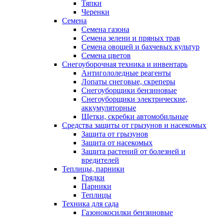
Тяпки
Черенки
Семена
Семена газона
Семена зелени и пряных трав
Семена овощей и бахчевых культур
Семена цветов
Снегоуборочная техника и инвентарь
Антигололедные реагенты
Лопаты снеговые, скреперы
Снегоуборщики бензиновые
Снегоуборщики электрические,
аккумуляторные
Щетки, скребки автомобильные
Средства защиты от грызунов и насекомых
Защита от грызунов
Защита от насекомых
Защита растений от болезней и
вредителей
Теплицы, парники
Грядки
Парники
Теплицы
Техника для сада
Газонокосилки бензиновые