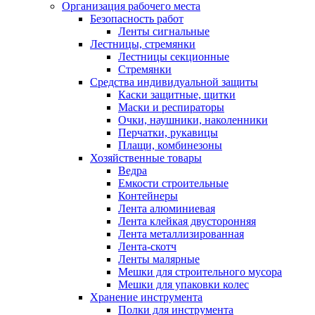
Организация рабочего места
Безопасность работ
Ленты сигнальные
Лестницы, стремянки
Лестницы секционные
Стремянки
Средства индивидуальной защиты
Каски защитные, щитки
Маски и респираторы
Очки, наушники, наколенники
Перчатки, рукавицы
Плащи, комбинезоны
Хозяйственные товары
Ведра
Емкости строительные
Контейнеры
Лента алюминиевая
Лента клейкая двусторонняя
Лента металлизированная
Лента-скотч
Ленты малярные
Мешки для строительного мусора
Мешки для упаковки колес
Хранение инструмента
Полки для инструмента