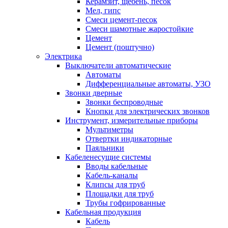
Керамзит, щебень, песок
Мел, гипс
Смеси цемент-песок
Смеси шамотные жаростойкие
Цемент
Цемент (поштучно)
Электрика
Выключатели автоматические
Автоматы
Дифференциальные автоматы, УЗО
Звонки дверные
Звонки беспроводные
Кнопки для электрических звонков
Инструмент, измерительные приборы
Мультиметры
Отвертки индикаторные
Паяльники
Кабеленесущие системы
Вводы кабельные
Кабель-каналы
Клипсы для труб
Площадки для труб
Трубы гофрированные
Кабельная продукция
Кабель