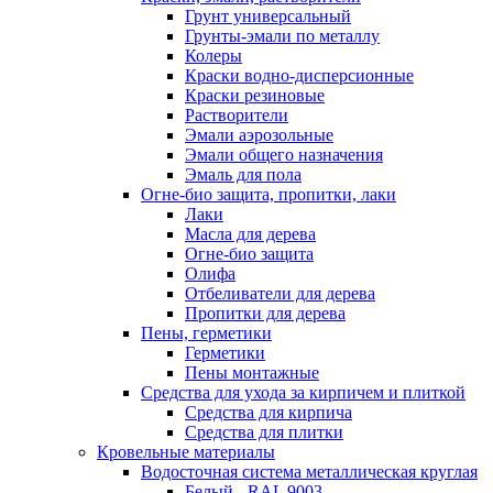
Грунт универсальный
Грунты-эмали по металлу
Колеры
Краски водно-дисперсионные
Краски резиновые
Растворители
Эмали аэрозольные
Эмали общего назначения
Эмаль для пола
Огне-био защита, пропитки, лаки
Лаки
Масла для дерева
Огне-био защита
Олифа
Отбеливатели для дерева
Пропитки для дерева
Пены, герметики
Герметики
Пены монтажные
Средства для ухода за кирпичем и плиткой
Средства для кирпича
Средства для плитки
Кровельные материалы
Водосточная система металлическая круглая
Белый - RAL 9003