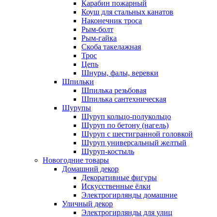
Карабин пожарный
Коуш для стальных канатов
Наконечник троса
Рым-болт
Рым-гайка
Скоба такелажная
Трос
Цепь
Шнуры, фалы, веревки
Шпильки
Шпилька резьбовая
Шпилька сантехническая
Шурупы
Шуруп кольцо-полукольцо
Шуруп по бетону (нагель)
Шуруп с шестигранной головкой
Шуруп универсальный желтый
Шуруп-костыль
Новогодние товары
Домашний декор
Декоративные фигуры
Искусственные ёлки
Электрогирлянды домашние
Уличный декор
Электрогирлянды для улиц