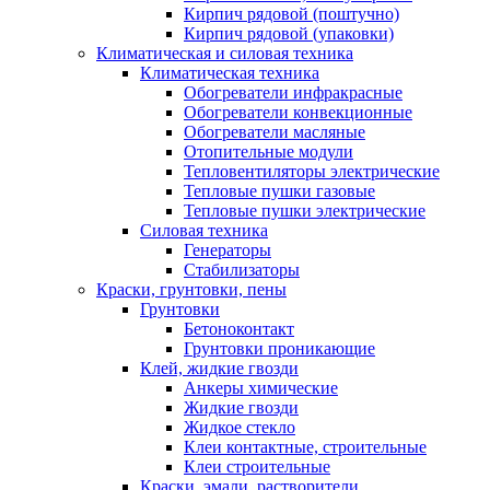
Кирпич рядовой (поштучно)
Кирпич рядовой (упаковки)
Климатическая и силовая техника
Климатическая техника
Обогреватели инфракрасные
Обогреватели конвекционные
Обогреватели масляные
Отопительные модули
Тепловентиляторы электрические
Тепловые пушки газовые
Тепловые пушки электрические
Силовая техника
Генераторы
Стабилизаторы
Краски, грунтовки, пены
Грунтовки
Бетоноконтакт
Грунтовки проникающие
Клей, жидкие гвозди
Анкеры химические
Жидкие гвозди
Жидкое стекло
Клеи контактные, строительные
Клеи строительные
Краски, эмали, растворители