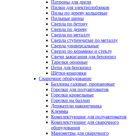
Патроны для дрели
Пилки для электролобзиков
Пилы по дереву кольцевые
Пильные шины
Сверла по бетону
Сверла по дереву
Сверла по металлу
Сверла ступенчатые по металлу
Сверла универсальные
Сверло по керамике и стеклу
Свечи зажигания для бензопил
Тарелки опорные
Цепи для бензопил
Щётки-крацовки
Сварочное оборудование
Баллоны газовые, пропановые
Горелки для полуавтоматов
Горелки кровельные
Горелки на баллон
Держатели наконечника
Клеммы
Комплектующие для полуавтоматов
Комплектующие для сварочного
оборудования
Манометры для сварочного