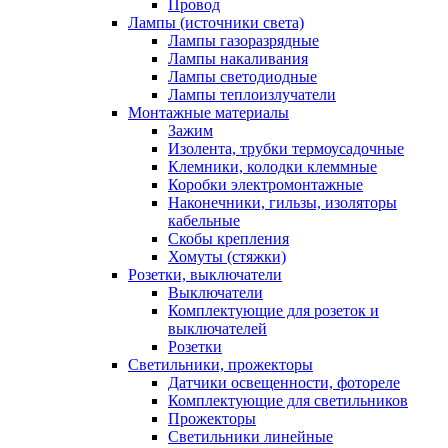
Провод
Лампы (источники света)
Лампы газоразрядные
Лампы накаливания
Лампы светодиодные
Лампы теплоизлучатели
Монтажные материалы
Зажим
Изолента, трубки термоусадочные
Клемники, колодки клеммные
Коробки электромонтажные
Наконечники, гильзы, изоляторы
кабельные
Скобы крепления
Хомуты (стяжки)
Розетки, выключатели
Выключатели
Комплектующие для розеток и
выключателей
Розетки
Светильники, прожекторы
Датчики освещенности, фотореле
Комплектующие для светильников
Прожекторы
Светильники линейные