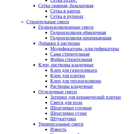
Сетка ЦПВС
Сетка сварная, базальтовая
Сетка в картах
Сетка в рулонах
Строительные смеси
Гидроизоляционные смеси
Гидроизоляция обмазочная
Гидроизоляция проникающая
Добавки в растворы
Модификаторы, пластификаторы
Сажа строительная
Фибра строительная
Клеи, растворы кладочные
Клеи для газосиликата
Клеи для плитки
Клеи для теплоизоляции
Растворы кладочные
Отделочные смеси
Затирки для керамической плитки
Смеси для пола
Шпатлевки готовые
Шпатлевки сухие
Штукатурки
Универсальные смеси
Известь