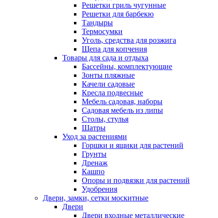
Решетки гриль чугунные
Решетки для барбекю
Тандыры
Термосумки
Уголь, средства для розжига
Щепа для копчения
Товары для сада и отдыха
Бассейны, комплектующие
Зонты пляжные
Качели садовые
Кресла подвесные
Мебель садовая, наборы
Садовая мебель из липы
Столы, стулья
Шатры
Уход за растениями
Горшки и ящики для растений
Грунты
Дренаж
Кашпо
Опоры и подвязки для растений
Удобрения
Двери, замки, сетки москитные
Двери
Двери входные металлические