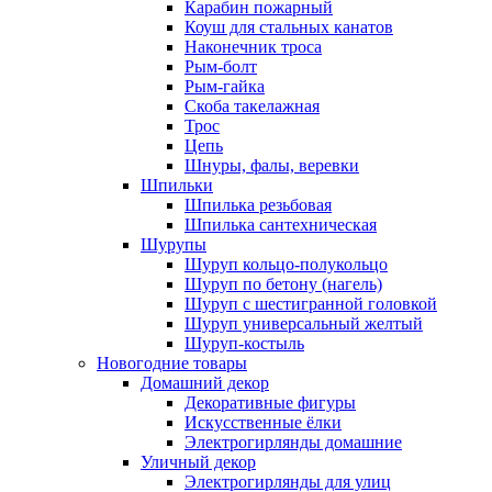
Карабин пожарный
Коуш для стальных канатов
Наконечник троса
Рым-болт
Рым-гайка
Скоба такелажная
Трос
Цепь
Шнуры, фалы, веревки
Шпильки
Шпилька резьбовая
Шпилька сантехническая
Шурупы
Шуруп кольцо-полукольцо
Шуруп по бетону (нагель)
Шуруп с шестигранной головкой
Шуруп универсальный желтый
Шуруп-костыль
Новогодние товары
Домашний декор
Декоративные фигуры
Искусственные ёлки
Электрогирлянды домашние
Уличный декор
Электрогирлянды для улиц