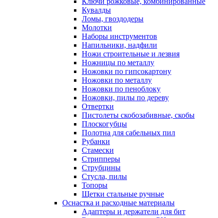
Ключи рожковые, комбинированные
Кувалды
Ломы, гвоздодеры
Молотки
Наборы инструментов
Напильники, надфили
Ножи строительные и лезвия
Ножницы по металлу
Ножовки по гипсокартону
Ножовки по металлу
Ножовки по пеноблоку
Ножовки, пилы по дереву
Отвертки
Пистолеты скобозабивные, скобы
Плоскогубцы
Полотна для сабельных пил
Рубанки
Стамески
Стрипперы
Струбцины
Стусла, пилы
Топоры
Щетки стальные ручные
Оснастка и расходные материалы
Адаптеры и держатели для бит