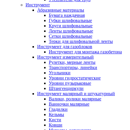
Инструмент
Абразивные материалы
Бумага наждачная
Губки шлифовальные
Круги шлифовальные
Ленты шлифовальные
Сетки шлифовальные
Терки для шлифовальной ленты
Инструмент для газоблоков
Инструмент для монтажа газобетона
Инструмент измерительный
Рулетки, мерные ленты
Транспортиры, линейки
Угольники
Уровни гидростатические
Уровни пузырьковые
Штангенциркули
Инструмент малярный и штукатурный
Валики, ролики малярные
Ванночки малярные
Гладилки
Кельмы
Кисти
Ковши