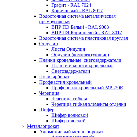
Графит - RAL 7024
Коричневый - RAL 8017
Водосточная система металлическая
прямоугольная
ВПР ПЭ Белый - RAL 9003
ВПР ПЭ Коричневый - RAL 8017
Водосточная система пластиковая круглая
Ондулин
Листы Ондулин
Ондулин (комплектующие)
Планки кровельные, снегозадержатели
Планки и коньки кровельные
Снегозадержатели
Поликарбонат
Профнастил кровельный
Профнастил кровельный МР -20R
Черепица
Черепица гибкая
Черепица гибкая элементы отделки
Шифер
Шифер волновой
Шифер плоский
Металлопрокат
Алюминиевый металлопрокат