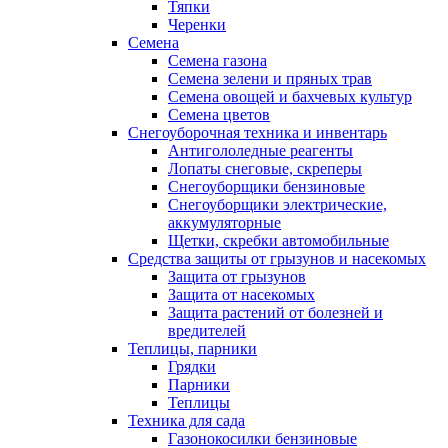
Тяпки
Черенки
Семена
Семена газона
Семена зелени и пряных трав
Семена овощей и бахчевых культур
Семена цветов
Снегоуборочная техника и инвентарь
Антигололедные реагенты
Лопаты снеговые, скреперы
Снегоуборщики бензиновые
Снегоуборщики электрические,
аккумуляторные
Щетки, скребки автомобильные
Средства защиты от грызунов и насекомых
Защита от грызунов
Защита от насекомых
Защита растений от болезней и
вредителей
Теплицы, парники
Грядки
Парники
Теплицы
Техника для сада
Газонокосилки бензиновые