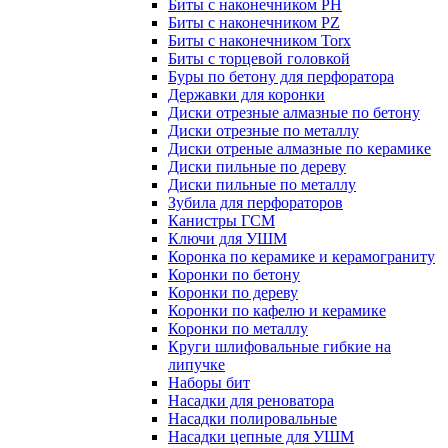
Биты с наконечником PH
Биты с наконечником PZ
Биты с наконечником Torx
Биты с торцевой головкой
Буры по бетону для перфоратора
Державки для коронки
Диски отрезные алмазные по бетону
Диски отрезные по металлу
Диски отреные алмазные по керамике
Диски пильные по дереву
Диски пильные по металлу
Зубила для перфораторов
Канистры ГСМ
Ключи для УШМ
Коронка по керамике и керамограниту
Коронки по бетону
Коронки по дереву
Коронки по кафелю и керамике
Коронки по металлу
Круги шлифовальные гибкие на
липучке
Наборы бит
Насадки для реноватора
Насадки полировальные
Насадки цепные для УШМ