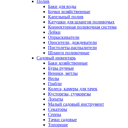
Полив
Баки для воды
Бочки хозяйственные
Капельный полив
Катушки для шлангов поливочых
Коннекторная поливочная система
Лейки
Опрыскиватели
Оросители, дождеватели
Пистолеты-распылители
Шланги поливочные
Садовый инвентарь
Баки хозяйственные
Буры ручные
Веники, метлы
Вилы
Грабли
Колеса, камеры для тачек
Кусторезы, сучкорезы
Лопаты
Малый садовый инструмент
Секаторы
Серпы
Тачки садовые
Топорище