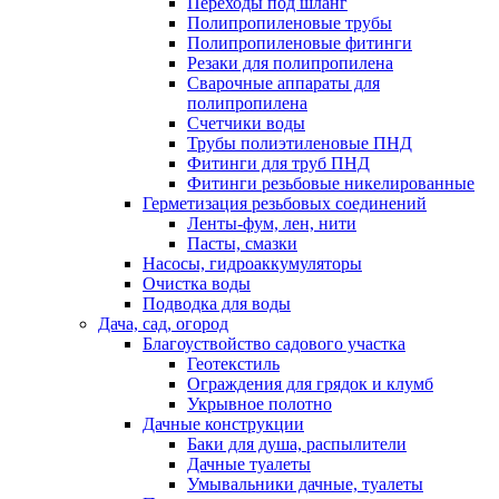
Переходы под шланг
Полипропиленовые трубы
Полипропиленовые фитинги
Резаки для полипропилена
Сварочные аппараты для
полипропилена
Счетчики воды
Трубы полиэтиленовые ПНД
Фитинги для труб ПНД
Фитинги резьбовые никелированные
Герметизация резьбовых соединений
Ленты-фум, лен, нити
Пасты, смазки
Насосы, гидроаккумуляторы
Очистка воды
Подводка для воды
Дача, сад, огород
Благоуствойство садового участка
Геотекстиль
Ограждения для грядок и клумб
Укрывное полотно
Дачные конструкции
Баки для душа, распылители
Дачные туалеты
Умывальники дачные, туалеты