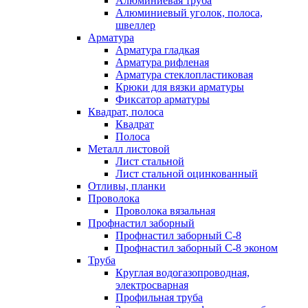
Алюминиевая труба
Алюминиевый уголок, полоса,
швеллер
Арматура
Арматура гладкая
Арматура рифленая
Арматура стеклопластиковая
Крюки для вязки арматуры
Фиксатор арматуры
Квадрат, полоса
Квадрат
Полоса
Металл листовой
Лист стальной
Лист стальной оцинкованный
Отливы, планки
Проволока
Проволока вязальная
Профнастил заборный
Профнастил заборный С-8
Профнастил заборный С-8 эконом
Труба
Круглая водогазопроводная,
электросварная
Профильная труба