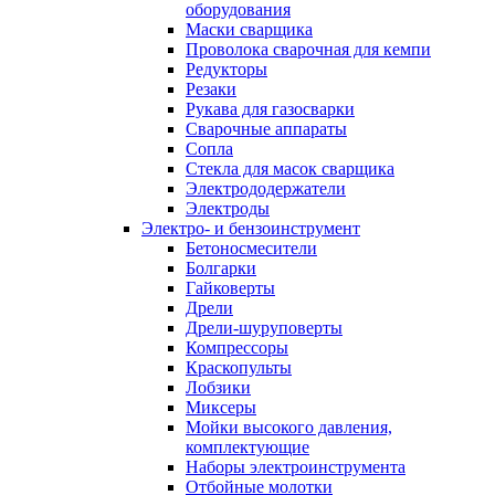
оборудования
Маски сварщика
Проволока сварочная для кемпи
Редукторы
Резаки
Рукава для газосварки
Сварочные аппараты
Сопла
Стекла для масок сварщика
Электрододержатели
Электроды
Электро- и бензоинструмент
Бетоносмесители
Болгарки
Гайковерты
Дрели
Дрели-шуруповерты
Компрессоры
Краскопульты
Лобзики
Миксеры
Мойки высокого давления,
комплектующие
Наборы электроинструмента
Отбойные молотки