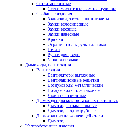
Сетки москитные
Сетки москитные, комплектующие
Скобяные изделия
Задвижки, засовы, шпингалеты
Замки велосипедные
Замки врезные
Замки навесные
Крючки
Ограничители, ручки для окон
Петли
Ручки для двери
Ушки для замков
Дымоходы, вентиляция
Вентиляция
Вентиляторы вытяжные
Вентиляционные решетки
Воздуховоды металлические
Воздуховоды пластиковые
Люки ревизионные
Дымоходы для котлов газовых настенных
Дымоходы коаксиальные
Дымоходы однотрубные
Дымоходы из нержавеющей стали
Дымоходы
Железобетонные изделия