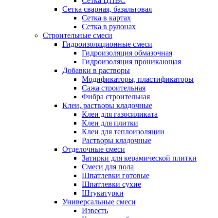
Сетка ЦПВС
Сетка сварная, базальтовая
Сетка в картах
Сетка в рулонах
Строительные смеси
Гидроизоляционные смеси
Гидроизоляция обмазочная
Гидроизоляция проникающая
Добавки в растворы
Модификаторы, пластификаторы
Сажа строительная
Фибра строительная
Клеи, растворы кладочные
Клеи для газосиликата
Клеи для плитки
Клеи для теплоизоляции
Растворы кладочные
Отделочные смеси
Затирки для керамической плитки
Смеси для пола
Шпатлевки готовые
Шпатлевки сухие
Штукатурки
Универсальные смеси
Известь