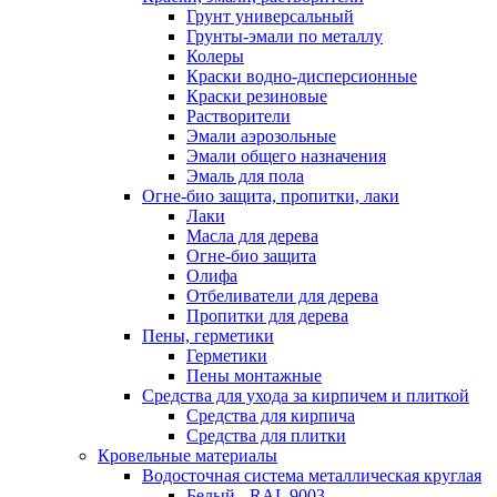
Грунт универсальный
Грунты-эмали по металлу
Колеры
Краски водно-дисперсионные
Краски резиновые
Растворители
Эмали аэрозольные
Эмали общего назначения
Эмаль для пола
Огне-био защита, пропитки, лаки
Лаки
Масла для дерева
Огне-био защита
Олифа
Отбеливатели для дерева
Пропитки для дерева
Пены, герметики
Герметики
Пены монтажные
Средства для ухода за кирпичем и плиткой
Средства для кирпича
Средства для плитки
Кровельные материалы
Водосточная система металлическая круглая
Белый - RAL 9003