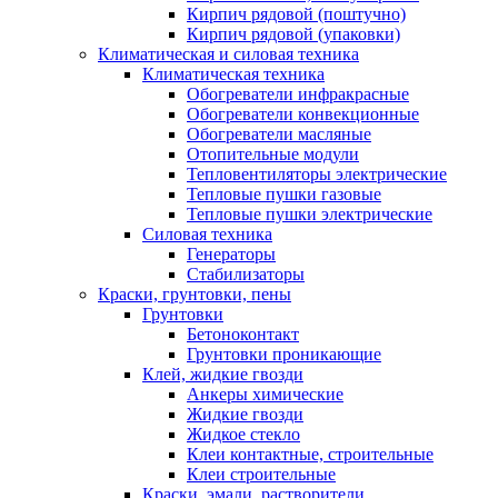
Кирпич рядовой (поштучно)
Кирпич рядовой (упаковки)
Климатическая и силовая техника
Климатическая техника
Обогреватели инфракрасные
Обогреватели конвекционные
Обогреватели масляные
Отопительные модули
Тепловентиляторы электрические
Тепловые пушки газовые
Тепловые пушки электрические
Силовая техника
Генераторы
Стабилизаторы
Краски, грунтовки, пены
Грунтовки
Бетоноконтакт
Грунтовки проникающие
Клей, жидкие гвозди
Анкеры химические
Жидкие гвозди
Жидкое стекло
Клеи контактные, строительные
Клеи строительные
Краски, эмали, растворители