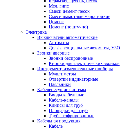
Керамзит, щебень, песок
Мел, гипс
Смеси цемент-песок
Смеси шамотные жаростойкие
Цемент
Цемент (поштучно)
Электрика
Выключатели автоматические
Автоматы
Дифференциальные автоматы, УЗО
Звонки дверные
Звонки беспроводные
Кнопки для электрических звонков
Инструмент, измерительные приборы
Мультиметры
Отвертки индикаторные
Паяльники
Кабеленесущие системы
Вводы кабельные
Кабель-каналы
Клипсы для труб
Площадки для труб
Трубы гофрированные
Кабельная продукция
Кабель