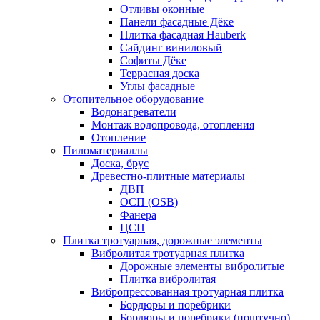
Отливы оконные
Панели фасадные Дёке
Плитка фасадная Hauberk
Сайдинг виниловый
Софиты Дёке
Террасная доска
Углы фасадные
Отопительное оборудование
Водонагреватели
Монтаж водопровода, отопления
Отопление
Пиломатериаллы
Доска, брус
Древестно-плитные материалы
ДВП
ОСП (OSB)
Фанера
ЦСП
Плитка тротуарная, дорожные элементы
Вибролитая тротуарная плитка
Дорожные элементы вибролитые
Плитка вибролитая
Вибропрессованная тротуарная плитка
Бордюры и поребрики
Бордюры и поребрики (поштучно)