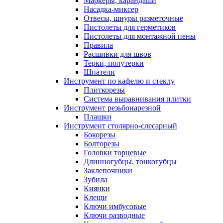
Маркеры, карандаши
Насадка-миксер
Отвесы, шнуры разметочные
Пистолеты для герметиков
Пистолеты для монтажной пены
Правила
Расшивки для швов
Терки, полутерки
Шпатели
Инструмент по кафелю и стеклу
Плиткорезы
Система выравнивания плитки
Инструмент резьбонарезной
Плашки
Инструмент столярно-слесарный
Бокорезы
Болторезы
Головки торцевые
Длинногубцы, тонкогубцы
Заклепочники
Зубила
Киянки
Клещи
Ключи имбусовые
Ключи разводные