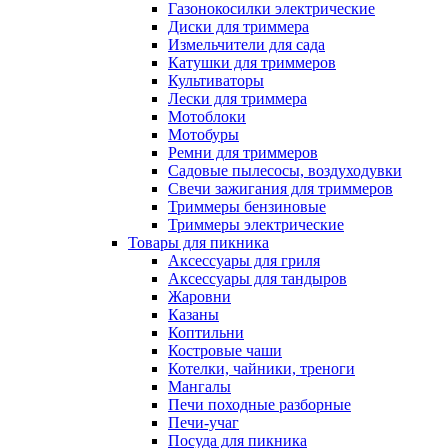
Газонокосилки электрические
Диски для триммера
Измельчители для сада
Катушки для триммеров
Культиваторы
Лески для триммера
Мотоблоки
Мотобуры
Ремни для триммеров
Садовые пылесосы, воздуходувки
Свечи зажигания для триммеров
Триммеры бензиновые
Триммеры электрические
Товары для пикника
Аксессуары для гриля
Аксессуары для тандыров
Жаровни
Казаны
Коптильни
Костровые чаши
Котелки, чайники, треноги
Мангалы
Печи походные разборные
Печи-учаг
Посуда для пикника