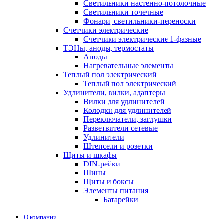
Светильники настенно-потолочные
Светильники точечные
Фонари, светильники-переноски
Счетчики электрические
Счетчики электрические 1-фазные
ТЭНы, аноды, термостаты
Аноды
Нагревательные элементы
Теплый пол электрический
Теплый пол электрический
Удлинители, вилки, адаптеры
Вилки для удлинителей
Колодки для удлинителей
Переключатели, заглушки
Разветвители сетевые
Удлинители
Штепсели и розетки
Щиты и шкафы
DIN-рейки
Шины
Щиты и боксы
Элементы питания
Батарейки
О компании