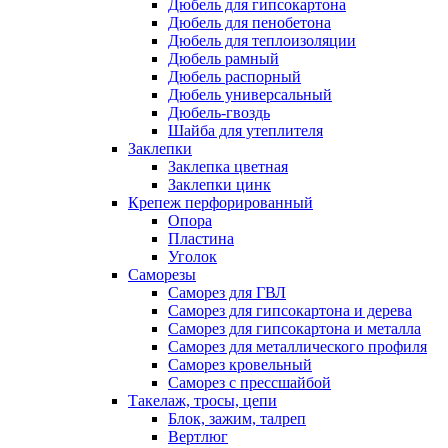
Дюбель для гипсокартона
Дюбель для пенобетона
Дюбель для теплоизоляции
Дюбель рамный
Дюбель распорный
Дюбель универсальный
Дюбель-гвоздь
Шайба для утеплителя
Заклепки
Заклепка цветная
Заклепки цинк
Крепеж перфорированный
Опора
Пластина
Уголок
Саморезы
Саморез для ГВЛ
Саморез для гипсокартона и дерева
Саморез для гипсокартона и металла
Саморез для металлического профиля
Саморез кровельный
Саморез с прессшайбой
Такелаж, тросы, цепи
Блок, зажим, талреп
Вертлюг