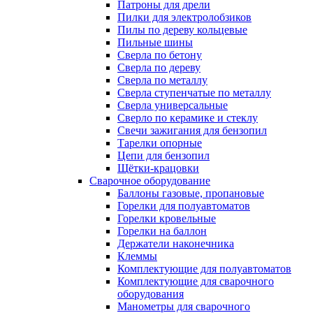
Патроны для дрели
Пилки для электролобзиков
Пилы по дереву кольцевые
Пильные шины
Сверла по бетону
Сверла по дереву
Сверла по металлу
Сверла ступенчатые по металлу
Сверла универсальные
Сверло по керамике и стеклу
Свечи зажигания для бензопил
Тарелки опорные
Цепи для бензопил
Щётки-крацовки
Сварочное оборудование
Баллоны газовые, пропановые
Горелки для полуавтоматов
Горелки кровельные
Горелки на баллон
Держатели наконечника
Клеммы
Комплектующие для полуавтоматов
Комплектующие для сварочного
оборудования
Манометры для сварочного