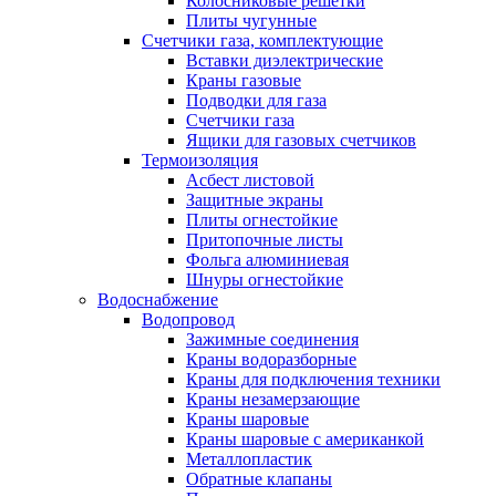
Колосниковые решетки
Плиты чугунные
Счетчики газа, комплектующие
Вставки диэлектрические
Краны газовые
Подводки для газа
Счетчики газа
Ящики для газовых счетчиков
Термоизоляция
Асбест листовой
Защитные экраны
Плиты огнестойкие
Притопочные листы
Фольга алюминиевая
Шнуры огнестойкие
Водоснабжение
Водопровод
Зажимные соединения
Краны водоразборные
Краны для подключения техники
Краны незамерзающие
Краны шаровые
Краны шаровые с американкой
Металлопластик
Обратные клапаны