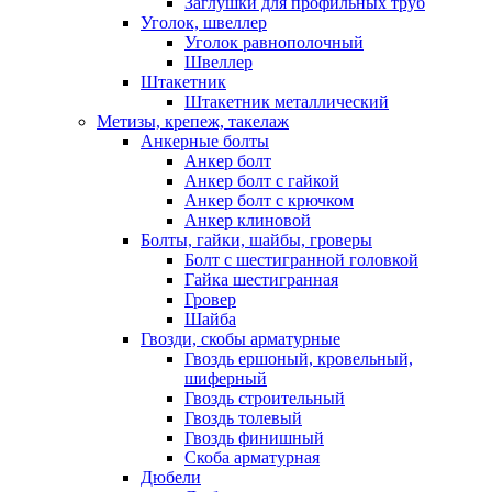
Заглушки для профильных труб
Уголок, швеллер
Уголок равнополочный
Швеллер
Штакетник
Штакетник металлический
Метизы, крепеж, такелаж
Анкерные болты
Анкер болт
Анкер болт с гайкой
Анкер болт с крючком
Анкер клиновой
Болты, гайки, шайбы, гроверы
Болт c шестигранной головкой
Гайка шестигранная
Гровер
Шайба
Гвозди, скобы арматурные
Гвоздь ершоный, кровельный,
шиферный
Гвоздь строительный
Гвоздь толевый
Гвоздь финишный
Скоба арматурная
Дюбели