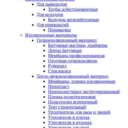
Для дымоходов
Трубы асбестоцементные
Для колодцев
Колодцы железобетонные
Для перекрытий
Перемычки
Изоляционные материалы
Гидроизоляционный материал
Битумные мастики, праймеры
Ленты битумные
Мембрана профилированная
Отсечная гидроизоляция
Рубероид
Стеклоизол
Тепло-звукоизоляционный материал
Мембраны, пленки изоляционные
Пенопласт
Пенополистирол экструдированный
Пленка полиэтиленовая
Полиэтилен вспененный
Тент строительный
Уплотнители для окон и дверей
Утеплители в плитах
Утеплители в рулонах
Утеплители для труб