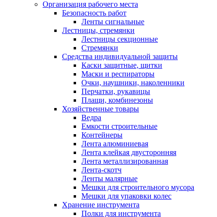
Организация рабочего места
Безопасность работ
Ленты сигнальные
Лестницы, стремянки
Лестницы секционные
Стремянки
Средства индивидуальной защиты
Каски защитные, щитки
Маски и респираторы
Очки, наушники, наколенники
Перчатки, рукавицы
Плащи, комбинезоны
Хозяйственные товары
Ведра
Емкости строительные
Контейнеры
Лента алюминиевая
Лента клейкая двусторонняя
Лента металлизированная
Лента-скотч
Ленты малярные
Мешки для строительного мусора
Мешки для упаковки колес
Хранение инструмента
Полки для инструмента