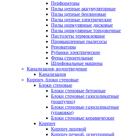
Перфораторы
Пилы цепные аккумуляторные
Пилы цепные бензиновые
Пилы цепные электрические
Пилы циркулярные дисковые
Пилы циркулярные торцовочные
Пистолеты термоклеящие
Промышленные пылесосы
Реноваторы
Рубанки электрические
Фены строительные
Шлифовальные машины
Канализация, водоотведение
Канализация
Кирпич, блоки стеновые
Блоки стеновые
Блоки стеновые бетонные
Блоки стеновые газосиликатные
(поштучно)
Блоки стеновые газосиликатные
(упаковки)
Блоки стеновые керамические
Кирпич
Кирпич лицевой
Кирпич печной, огнеупорный