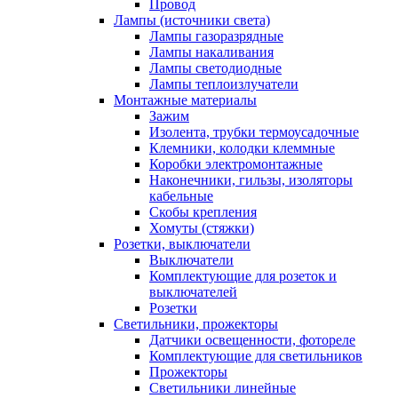
Провод
Лампы (источники света)
Лампы газоразрядные
Лампы накаливания
Лампы светодиодные
Лампы теплоизлучатели
Монтажные материалы
Зажим
Изолента, трубки термоусадочные
Клемники, колодки клеммные
Коробки электромонтажные
Наконечники, гильзы, изоляторы
кабельные
Скобы крепления
Хомуты (стяжки)
Розетки, выключатели
Выключатели
Комплектующие для розеток и
выключателей
Розетки
Светильники, прожекторы
Датчики освещенности, фотореле
Комплектующие для светильников
Прожекторы
Светильники линейные