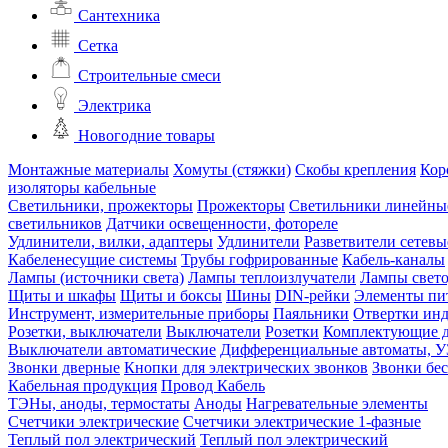
Сантехника
Сетка
Строительные смеси
Электрика
Новогодние товары
Монтажные материалы
Хомуты (стяжки)
Скобы крепления
Кор
изоляторы кабельные
Светильники, прожекторы
Прожекторы
Светильники линейны
светильников
Датчики освещенности, фотореле
Удлинители, вилки, адаптеры
Удлинители
Разветвители сетевы
Кабеленесущие системы
Трубы гофрированные
Кабель-каналы
Лампы (источники света)
Лампы теплоизлучатели
Лампы свет
Щиты и шкафы
Щиты и боксы
Шины
DIN-рейки
Элементы пи
Инструмент, измерительные приборы
Паяльники
Отвертки ин
Розетки, выключатели
Выключатели
Розетки
Комплектующие д
Выключатели автоматические
Дифференциальные автоматы, 
Звонки дверные
Кнопки для электрических звонков
Звонки бе
Кабельная продукция
Провод
Кабель
ТЭНы, аноды, термостаты
Аноды
Нагревательные элементы
Счетчики электрические
Счетчики электрические 1-фазные
Теплый пол электрический
Теплый пол электрический