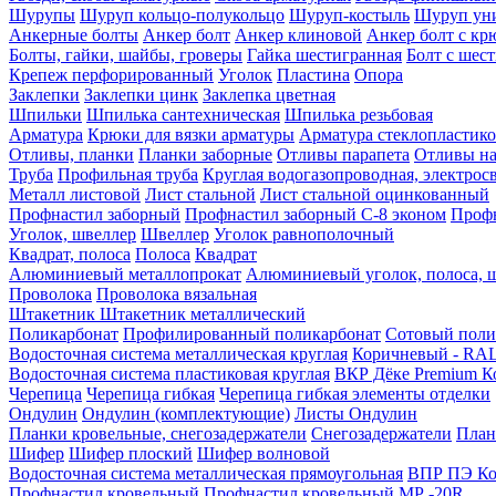
Шурупы
Шуруп кольцо-полукольцо
Шуруп-костыль
Шуруп ун
Анкерные болты
Анкер болт
Анкер клиновой
Анкер болт с кр
Болты, гайки, шайбы, гроверы
Гайка шестигранная
Болт c шес
Крепеж перфорированный
Уголок
Пластина
Опора
Заклепки
Заклепки цинк
Заклепка цветная
Шпильки
Шпилька сантехническая
Шпилька резьбовая
Арматура
Крюки для вязки арматуры
Арматура стеклопластико
Отливы, планки
Планки заборные
Отливы парапета
Отливы на
Труба
Профильная труба
Круглая водогазопроводная, электрос
Металл листовой
Лист стальной
Лист стальной оцинкованный
Профнастил заборный
Профнастил заборный С-8 эконом
Профн
Уголок, швеллер
Швеллер
Уголок равнополочный
Квадрат, полоса
Полоса
Квадрат
Алюминиевый металлопрокат
Алюминиевый уголок, полоса, 
Проволока
Проволока вязальная
Штакетник
Штакетник металлический
Поликарбонат
Профилированный поликарбонат
Сотовый поли
Водосточная система металлическая круглая
Коричневый - RAL
Водосточная система пластиковая круглая
ВКР Дёке Premium К
Черепица
Черепица гибкая
Черепица гибкая элементы отделки
Ондулин
Ондулин (комплектующие)
Листы Ондулин
Планки кровельные, снегозадержатели
Снегозадержатели
План
Шифер
Шифер плоский
Шифер волновой
Водосточная система металлическая прямоугольная
ВПР ПЭ Ко
Профнастил кровельный
Профнастил кровельный МР -20R