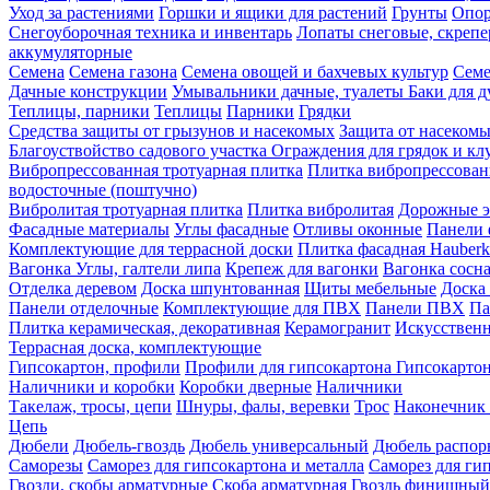
Уход за растениями
Горшки и ящики для растений
Грунты
Опор
Снегоуборочная техника и инвентарь
Лопаты снеговые, скреп
аккумуляторные
Семена
Семена газона
Семена овощей и бахчевых культур
Семе
Дачные конструкции
Умывальники дачные, туалеты
Баки для 
Теплицы, парники
Теплицы
Парники
Грядки
Средства защиты от грызунов и насекомых
Защита от насеком
Благоуствойство садового участка
Ограждения для грядок и кл
Вибропрессованная тротуарная плитка
Плитка вибропрессован
водосточные (поштучно)
Вибролитая тротуарная плитка
Плитка вибролитая
Дорожные э
Фасадные материалы
Углы фасадные
Отливы оконные
Панели 
Комплектующие для террасной доски
Плитка фасадная Hauberk
Вагонка
Углы, галтели липа
Крепеж для вагонки
Вагонка сосн
Отделка деревом
Доска шпунтованная
Щиты мебельные
Доска 
Панели отделочные
Комплектующие для ПВХ
Панели ПВХ
Па
Плитка керамическая, декоративная
Керамогранит
Искусственн
Террасная доска, комплектующие
Гипсокартон, профили
Профили для гипсокартона
Гипсокарто
Наличники и коробки
Коробки дверные
Наличники
Такелаж, тросы, цепи
Шнуры, фалы, веревки
Трос
Наконечник 
Цепь
Дюбели
Дюбель-гвоздь
Дюбель универсальный
Дюбель распо
Саморезы
Саморез для гипсокартона и металла
Саморез для гип
Гвозди, скобы арматурные
Скоба арматурная
Гвоздь финишный