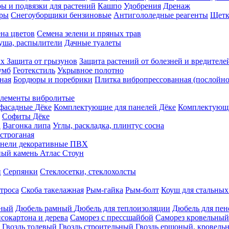
ы и подвязки для растений
Кашпо
Удобрения
Дренаж
еры
Снегоуборщики бензиновые
Антигололедные реагенты
Щетк
на цветов
Семена зелени и пряных трав
душа, распылители
Дачные туалеты
ых
Защита от грызунов
Защита растений от болезней и вредителе
умб
Геотекстиль
Укрывное полотно
ная
Бордюры и поребрики
Плитка вибропрессованная (послойно
лементы вибролитые
фасадные Дёке
Комплектующие для панелей Дёке
Комплектующи
Софиты Дёке
а
Вагонка липа
Углы, раскладка, плинтус сосна
строганая
нели декоративные ПВХ
ый камень Атлас Стоун
н
Серпянки
Стеклосетки, стеклохолсты
троса
Скоба такелажная
Рым-гайка
Рым-болт
Коуш для стальных
рный
Дюбель рамный
Дюбель для теплоизоляции
Дюбель для пен
сокартона и дерева
Саморез с прессшайбой
Саморез кровельный
Гвоздь толевый
Гвоздь строительный
Гвоздь ершоный, кровел