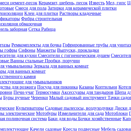
меси цемент-песок
Керамзит, щебень, песок
Известь
Мел, гипс
Ц
отовые
Смеси для пола
Затирки для керамической плитки
плоизоляции
Клеи для плитки
Растворы кладочные
ификаторы
Фибра строительная
изоляция обмазочная
нель заборная
Сетка Рабица
итазы
Ремкомплекты для бочка
Гофрированные трубы для унитаз
бы гофры
Сифоны
Манжеты
Выпуски, прокладки
есители для кухни
Смесители с гигиеническим душем
Смесител
ловые
Ванны стальные
Пробки, поручни
ля умывальника
Зеркала для ванных комнат
ары для ванных комнат
сственного камня
лектующие для умывальников
едства для розжига
Посуда для пикника
Казаны
Коптильни
Котел
ровни
Печи-учаг
Термосумки
Аксессуары для тандыров
Щепа дл
ы
Буры ручные
Черенки
Малый садовый инструмент
Тачки садо
ические
Культиваторы
Садовые пылесосы, воздуходувки
Диски д
ы электрические
Мотобуры
Измельчители для сада
Мотоблоки
ая поливочная система
Баки для воды
Бочки хозяйственные
Кап
комплектующие
Качели садовые
Кресла подвесные
Мебель садова