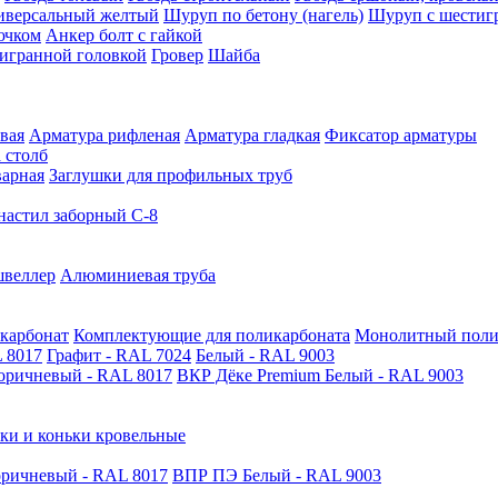
иверсальный желтый
Шуруп по бетону (нагель)
Шуруп с шестиг
ючком
Анкер болт с гайкой
тигранной головкой
Гровер
Шайба
вая
Арматура рифленая
Арматура гладкая
Фиксатор арматуры
 столб
варная
Заглушки для профильных труб
астил заборный С-8
швеллер
Алюминиевая труба
карбонат
Комплектующие для поликарбоната
Монолитный поли
 8017
Графит - RAL 7024
Белый - RAL 9003
оричневый - RAL 8017
ВКР Дёке Premium Белый - RAL 9003
ки и коньки кровельные
ричневый - RAL 8017
ВПР ПЭ Белый - RAL 9003