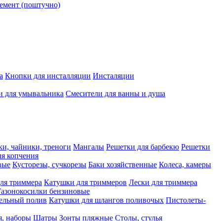
емент (поштучно)
а
Кнопки для инсталляции
Инсталяции
и для умывальника
Смесители для ванны и душа
ки, чайники, треноги
Мангалы
Решетки для барбекю
Решетки
я копчения
вые
Кусторезы, сучкорезы
Баки хозяйственные
Колеса, камеры
ля триммера
Катушки для триммеров
Лески для триммера
Газонокосилки бензиновые
ельный полив
Катушки для шлангов поливочых
Пистолеты-
я, наборы
Шатры
Зонты пляжные
Столы, стулья