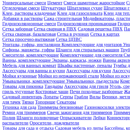
Универсальные смеси
Цемент
Смеси шамотные жаростойкие
С
Отделочные смеси
Штукатурки
Шпатлевки сухие
Шпатлевки г
Клеи, растворы кладочные
Клеи для газосиликата
Клеи для те
Добавки в растворы
Сажа строительная
Модификаторы, пласт
Гидроизоляционные смеси
Гидроизоляция проникающая
Гидро
Сетка заборная
Сетка сварная в ПВХ
Садовая решетка ПВХ
Па
Сетка сварная, базальтовая
Сетка в рулонах
Сетка в картах
Сетка просечно-вытяжная
Сетка ЦПВС
Унитазы, гофры, инсталяции
Комплектующие для унитазов
Ун
Сифоны, манжеты, гофры
Шланги для стиральных машин
Тру
Смесители, комплектующие
Комплектующие для смесителя
См
Ванны, комплектующие
Экраны, каркасы, ножки
Ванны акри
Мебель для ванных комнат
Шкафы настенные, пеналы
Тумбы д
Аксессуары для ванны и кухни
Аксессуары для кухни
Аксессу
Мойки кухонные
Мойки из нержавеющей стали
Мойки из иску
Умывальники, комплектующие
Умывальники, пьедесталы
Комп
Товары для пикника
Тандыры
Аксессуары для гриля
Уголь, ср
гриль чугунные
Костровые чаши
Печи походные разборные
Жа
Садовый инвентарь
Лопаты
Серпы
Грабли
Вилы
Веники, метл
для тачек
Тяпки
Топорище
Секаторы
Техника для сада
Триммеры бензиновые
Газонокосилки электр
Ремни для триммеров
Свечи зажигания для триммеров
Триммер
Полив
Шланги поливочные
Опрыскиватели
Лейки
Коннекторн
распылители
Оросители, дождеватели
Товары для сада и отдыха
Садовая мебель из липы
Бассейны, 