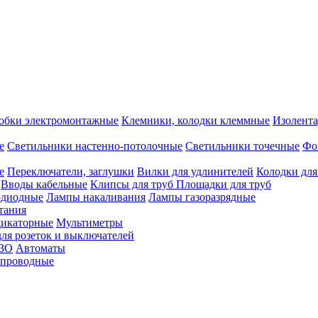
обки электромонтажные
Клемники, колодки клеммные
Изолента
е
Светильники настенно-потолочные
Светильники точечные
Фо
е
Переключатели, заглушки
Вилки для удлинителей
Колодки для
Вводы кабельные
Клипсы для труб
Площадки для труб
одиодные
Лампы накаливания
Лампы газоразрядные
тания
дикаторные
Мультиметры
ля розеток и выключателей
УЗО
Автоматы
спроводные