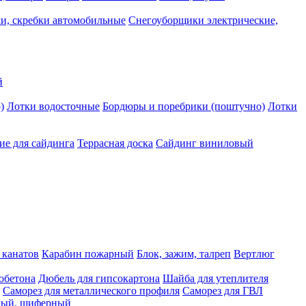
и, скребки автомобильные
Снегоуборщики электрические,
й
)
Лотки водосточные
Бордюры и поребрики (поштучно)
Лотки
е для сайдинга
Террасная доска
Сайдинг виниловый
 канатов
Карабин пожарный
Блок, зажим, талреп
Вертлюг
обетона
Дюбель для гипсокартона
Шайба для утеплителя
Саморез для металлического профиля
Саморез для ГВЛ
ьный, шиферный