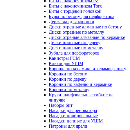
Биты с наконечником PZ
Биты с наконечником Torx
Биты с торцевой головкой
Буры по бетону для перфоратора
Державки для коронки
Диски отрезные алмазные по бетону
Диски отрезные по металлу
Диски отреные алмазные по керамике
Диски пильные по дереву
Диски пильные по металлу
Зубила для перфораторов
Канистры ГСМ
Ключи для УШМ
Коронка по керамике и керамограниту
Коронки по бетону
Коронки по дереву
Коронки по кафелю и керамике
Коронки по металлу
Круги шлифовальные гибкие на
липучке
Наборы бит
Насадки для реноватора
Насадки полировальные
Насадки цепные для УШМ
Патроны для дрели