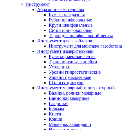
Инструмент
Абразивные материалы
Бумага наждачная
Губки шлифовальные
Круги шлифовальные
Сетки шлифовальные
Терки для шлифовальной ленты
Инструмент для газоблоков
Инструмент для монтажа газобетона
Инструмент измерительный
Рулетки, мерные ленты
Транспортиры, линейки
Угольники
Уровни гидростатические
Уровни пузырьковые
Штангенциркули
Инструмент малярный и штукатурный
Валики, ролики малярные
Ванночки малярные
Гладилки
Кельмы
Кисти
Ковши
Маркеры, карандаши
Насадка-миксер