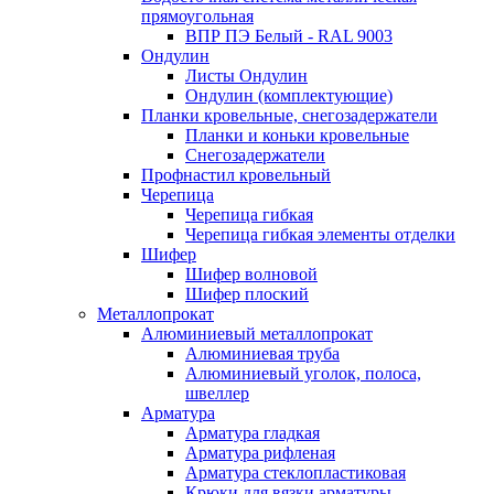
прямоугольная
ВПР ПЭ Белый - RAL 9003
Ондулин
Листы Ондулин
Ондулин (комплектующие)
Планки кровельные, снегозадержатели
Планки и коньки кровельные
Снегозадержатели
Профнастил кровельный
Черепица
Черепица гибкая
Черепица гибкая элементы отделки
Шифер
Шифер волновой
Шифер плоский
Металлопрокат
Алюминиевый металлопрокат
Алюминиевая труба
Алюминиевый уголок, полоса,
швеллер
Арматура
Арматура гладкая
Арматура рифленая
Арматура стеклопластиковая
Крюки для вязки арматуры