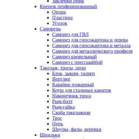
Заклепки цинк
Крепеж перфорированный
Опора
Пластина
Уголок
Саморезы
Саморез для ГВЛ
Саморез для гипсокартона и дерева
Саморез для гипсокартона и металла
Саморез для металлического профиля
Саморез кровельный
Саморез с прессшайбой
Такелаж, тросы, цепи
Блок, зажим, талреп
Вертлюг
Карабин пожарный
Коуш для стальных канатов
Наконечник троса
Рым-болт
Рым-гайка
Скоба такелажная
Трос
Цепь
Шнуры, фалы, веревки
Шпильки