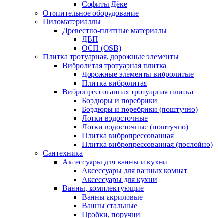
Софиты Дёке
Отопительное оборудование
Пиломатериаллы
Древестно-плитные материалы
ДВП
ОСП (OSB)
Плитка тротуарная, дорожные элементы
Вибролитая тротуарная плитка
Дорожные элементы вибролитые
Плитка вибролитая
Вибропрессованная тротуарная плитка
Бордюры и поребрики
Бордюры и поребрики (поштучно)
Лотки водосточные
Лотки водосточные (поштучно)
Плитка вибропрессованная
Плитка вибропрессованная (послойно)
Сантехника
Аксессуары для ванны и кухни
Аксессуары для ванных комнат
Аксессуары для кухни
Ванны, комплектующие
Ванны акриловые
Ванны стальные
Пробки, поручни