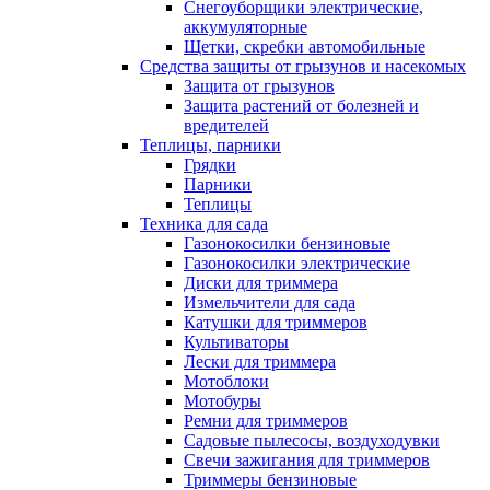
Снегоуборщики электрические,
аккумуляторные
Щетки, скребки автомобильные
Средства защиты от грызунов и насекомых
Защита от грызунов
Защита растений от болезней и
вредителей
Теплицы, парники
Грядки
Парники
Теплицы
Техника для сада
Газонокосилки бензиновые
Газонокосилки электрические
Диски для триммера
Измельчители для сада
Катушки для триммеров
Культиваторы
Лески для триммера
Мотоблоки
Мотобуры
Ремни для триммеров
Садовые пылесосы, воздуходувки
Свечи зажигания для триммеров
Триммеры бензиновые