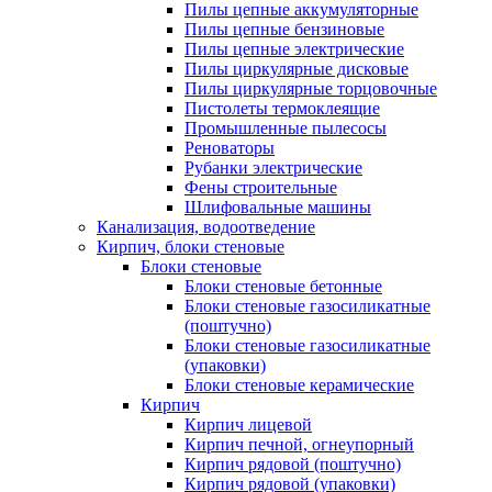
Пилы цепные аккумуляторные
Пилы цепные бензиновые
Пилы цепные электрические
Пилы циркулярные дисковые
Пилы циркулярные торцовочные
Пистолеты термоклеящие
Промышленные пылесосы
Реноваторы
Рубанки электрические
Фены строительные
Шлифовальные машины
Канализация, водоотведение
Кирпич, блоки стеновые
Блоки стеновые
Блоки стеновые бетонные
Блоки стеновые газосиликатные
(поштучно)
Блоки стеновые газосиликатные
(упаковки)
Блоки стеновые керамические
Кирпич
Кирпич лицевой
Кирпич печной, огнеупорный
Кирпич рядовой (поштучно)
Кирпич рядовой (упаковки)