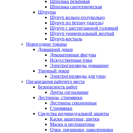
Шпилька резьбовая
Шпилька сантехническая
Шурупы
Шуруп кольцо-полукольцо
Шуруп по бетону (нагель)
Шуруп с шестигранной головкой
Шуруп универсальный желтый
Шуруп-костыль
Новогодние товары
Домашний декор
Декоративные фигуры
Искусственные ёлки
Электрогирлянды домашние
Уличный декор
Электрогирлянды для улиц
Организация рабочего места
Безопасность работ
Ленты сигнальные
Лестницы, стремянки
Лестницы секционные
Стремянки
Средства индивидуальной защиты
Каски защитные, щитки
Маски и респираторы
Очки, наушники, наколенники