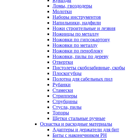
Кувалды
Ломы, гвоздодеры
Молотки
Наборы инструментов
Напильники, надфили
Ножи строительные и лезвия
Ножницы по металлу
Ножовки по гипсокартону
Ножовки по металлу
Ножовки по пеноблоку
Ножовки, пилы по дереву
Отвертки
Пистолеты скобозабивные, скобы
Плоскогубцы
Полотна для сабельных пил
Рубанки
Стамески
Стрипперы
Струбцины
Стусла, пилы
Топоры
Щетки стальные ручные
Оснастка и расходные материалы
Адаптеры и держатели для бит
Биты с наконечником PH