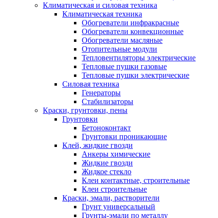
Климатическая и силовая техника
Климатическая техника
Обогреватели инфракрасные
Обогреватели конвекционные
Обогреватели масляные
Отопительные модули
Тепловентиляторы электрические
Тепловые пушки газовые
Тепловые пушки электрические
Силовая техника
Генераторы
Стабилизаторы
Краски, грунтовки, пены
Грунтовки
Бетоноконтакт
Грунтовки проникающие
Клей, жидкие гвозди
Анкеры химические
Жидкие гвозди
Жидкое стекло
Клеи контактные, строительные
Клеи строительные
Краски, эмали, растворители
Грунт универсальный
Грунты-эмали по металлу