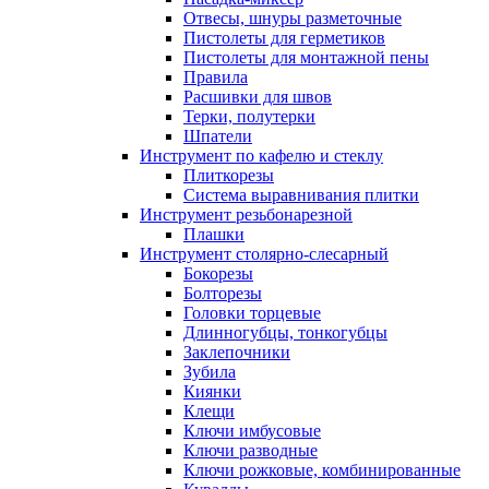
Отвесы, шнуры разметочные
Пистолеты для герметиков
Пистолеты для монтажной пены
Правила
Расшивки для швов
Терки, полутерки
Шпатели
Инструмент по кафелю и стеклу
Плиткорезы
Система выравнивания плитки
Инструмент резьбонарезной
Плашки
Инструмент столярно-слесарный
Бокорезы
Болторезы
Головки торцевые
Длинногубцы, тонкогубцы
Заклепочники
Зубила
Киянки
Клещи
Ключи имбусовые
Ключи разводные
Ключи рожковые, комбинированные