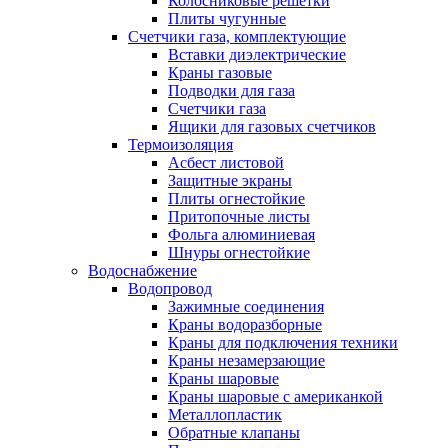
Колосниковые решетки
Плиты чугунные
Счетчики газа, комплектующие
Вставки диэлектрические
Краны газовые
Подводки для газа
Счетчики газа
Ящики для газовых счетчиков
Термоизоляция
Асбест листовой
Защитные экраны
Плиты огнестойкие
Притопочные листы
Фольга алюминиевая
Шнуры огнестойкие
Водоснабжение
Водопровод
Зажимные соединения
Краны водоразборные
Краны для подключения техники
Краны незамерзающие
Краны шаровые
Краны шаровые с американкой
Металлопластик
Обратные клапаны