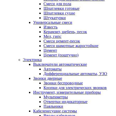
Смеси для пола
Шпатлевки готовые
Шпатлевки сухие
Штукатурки
Универсальные смеси
Известь
Керамзит, щебень, песок
Мел, гипс
Смеси цемент-песок
Смеси шамотные жаростойкие
Цемент
Цемент (поштучно)
Электрика
Выключатели автоматические
Автоматы
Дифференциальные автоматы, УЗО
Звонки дверные
Звонки беспроводные
Кнопки для электрических звонков
Инструмент, измерительные приборы
Мультиметры
Отвертки индикаторные
Паяльники
Кабеленесущие системы
Вводы кабельные