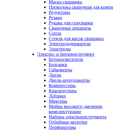
Маски сварщика
Проволока сварочная для кемпи
Редукторы
Резаки
Рукава для газосварки
Сварочные аппараты
Сопла
Стекла для масок сварщика
Электрододержатели
Электроды
Электро- и бензоинструмент
Бетоносмесители
Болгарки
Гайковерты
Дрели
Дрели-шуруповерты
Компрессоры
Краскопульты
Лобзики
Миксеры
Мойки высокого давления,
комплектующие
Наборы электроинструмента
Отбойные молотки
Перфораторы