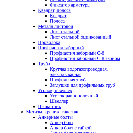
Фиксатор арматуры
Квадрат, полоса
Квадрат
Полоса
Металл листовой
Лист стальной
Лист стальной оцинкованный
Проволока
Профнастил заборный
Профнастил заборный С-8
Профнастил заборный С-8 эконом
Труба
Круглая водогазопроводная,
электросварная
Профильная труба
Заглушки для профильных труб
Уголок, швеллер
Уголок равнополочный
Швеллер
Штакетник
Метизы, крепеж, такелаж
Анкерные болты
Анкер болт
Анкер болт с гайкой