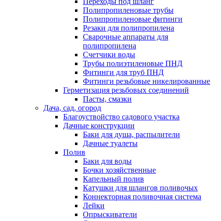
Переходы под шланг
Полипропиленовые трубы
Полипропиленовые фитинги
Резаки для полипропилена
Сварочные аппараты для
полипропилена
Счетчики воды
Трубы полиэтиленовые ПНД
Фитинги для труб ПНД
Фитинги резьбовые никелированные
Герметизация резьбовых соединений
Пасты, смазки
Дача, сад, огород
Благоуствойство садового участка
Дачные конструкции
Баки для душа, распылители
Дачные туалеты
Полив
Баки для воды
Бочки хозяйственные
Капельный полив
Катушки для шлангов поливочых
Коннекторная поливочная система
Лейки
Опрыскиватели