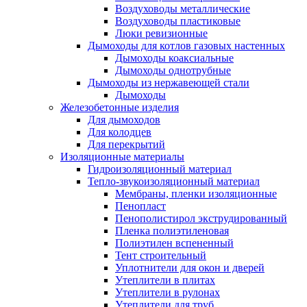
Воздуховоды металлические
Воздуховоды пластиковые
Люки ревизионные
Дымоходы для котлов газовых настенных
Дымоходы коаксиальные
Дымоходы однотрубные
Дымоходы из нержавеющей стали
Дымоходы
Железобетонные изделия
Для дымоходов
Для колодцев
Для перекрытий
Изоляционные материалы
Гидроизоляционный материал
Тепло-звукоизоляционный материал
Мембраны, пленки изоляционные
Пенопласт
Пенополистирол экструдированный
Пленка полиэтиленовая
Полиэтилен вспененный
Тент строительный
Уплотнители для окон и дверей
Утеплители в плитах
Утеплители в рулонах
Утеплители для труб