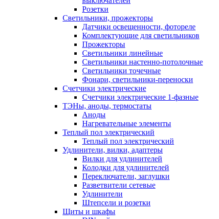
выключателей
Розетки
Светильники, прожекторы
Датчики освещенности, фотореле
Комплектующие для светильников
Прожекторы
Светильники линейные
Светильники настенно-потолочные
Светильники точечные
Фонари, светильники-переноски
Счетчики электрические
Счетчики электрические 1-фазные
ТЭНы, аноды, термостаты
Аноды
Нагревательные элементы
Теплый пол электрический
Теплый пол электрический
Удлинители, вилки, адаптеры
Вилки для удлинителей
Колодки для удлинителей
Переключатели, заглушки
Разветвители сетевые
Удлинители
Штепсели и розетки
Щиты и шкафы