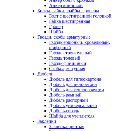
Анкер болт с крючком
Анкер клиновой
Болты, гайки, шайбы, гроверы
Болт c шестигранной головкой
Гайка шестигранная
Гровер
Шайба
Гвозди, скобы арматурные
Гвоздь ершоный, кровельный,
шиферный
Гвоздь строительный
Гвоздь толевый
Гвоздь финишный
Скоба арматурная
Дюбели
Дюбель для гипсокартона
Дюбель для пенобетона
Дюбель для теплоизоляции
Дюбель рамный
Дюбель распорный
Дюбель универсальный
Дюбель-гвоздь
Шайба для утеплителя
Заклепки
Заклепка цветная