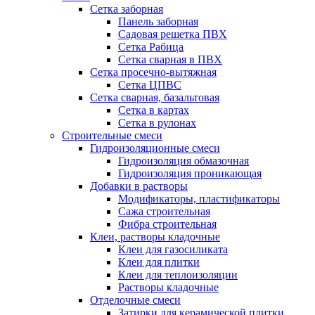
Сетка заборная
Панель заборная
Садовая решетка ПВХ
Сетка Рабица
Сетка сварная в ПВХ
Сетка просечно-вытяжная
Сетка ЦПВС
Сетка сварная, базальтовая
Сетка в картах
Сетка в рулонах
Строительные смеси
Гидроизоляционные смеси
Гидроизоляция обмазочная
Гидроизоляция проникающая
Добавки в растворы
Модификаторы, пластификаторы
Сажа строительная
Фибра строительная
Клеи, растворы кладочные
Клеи для газосиликата
Клеи для плитки
Клеи для теплоизоляции
Растворы кладочные
Отделочные смеси
Затирки для керамической плитки