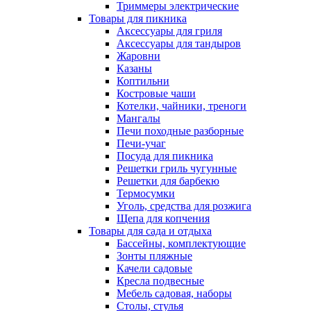
Триммеры электрические
Товары для пикника
Аксессуары для гриля
Аксессуары для тандыров
Жаровни
Казаны
Коптильни
Костровые чаши
Котелки, чайники, треноги
Мангалы
Печи походные разборные
Печи-учаг
Посуда для пикника
Решетки гриль чугунные
Решетки для барбекю
Термосумки
Уголь, средства для розжига
Щепа для копчения
Товары для сада и отдыха
Бассейны, комплектующие
Зонты пляжные
Качели садовые
Кресла подвесные
Мебель садовая, наборы
Столы, стулья