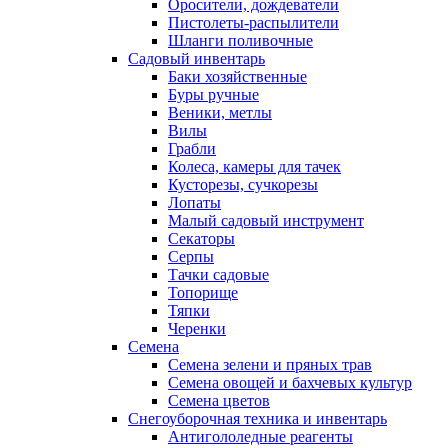
Оросители, дождеватели
Пистолеты-распылители
Шланги поливочные
Садовый инвентарь
Баки хозяйственные
Буры ручные
Веники, метлы
Вилы
Грабли
Колеса, камеры для тачек
Кусторезы, сучкорезы
Лопаты
Малый садовый инструмент
Секаторы
Серпы
Тачки садовые
Топорище
Тяпки
Черенки
Семена
Семена зелени и пряных трав
Семена овощей и бахчевых культур
Семена цветов
Снегоуборочная техника и инвентарь
Антигололедные реагенты