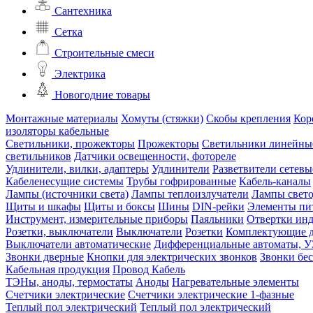
Сантехника
Сетка
Строительные смеси
Электрика
Новогодние товары
Монтажные материалы
Хомуты (стяжки)
Скобы крепления
Кор
изоляторы кабельные
Светильники, прожекторы
Прожекторы
Светильники линейны
светильников
Датчики освещенности, фотореле
Удлинители, вилки, адаптеры
Удлинители
Разветвители сетевы
Кабеленесущие системы
Трубы гофрированные
Кабель-каналы
Лампы (источники света)
Лампы теплоизлучатели
Лампы свет
Щиты и шкафы
Щиты и боксы
Шины
DIN-рейки
Элементы пи
Инструмент, измерительные приборы
Паяльники
Отвертки ин
Розетки, выключатели
Выключатели
Розетки
Комплектующие д
Выключатели автоматические
Дифференциальные автоматы, 
Звонки дверные
Кнопки для электрических звонков
Звонки бе
Кабельная продукция
Провод
Кабель
ТЭНы, аноды, термостаты
Аноды
Нагревательные элементы
Счетчики электрические
Счетчики электрические 1-фазные
Теплый пол электрический
Теплый пол электрический