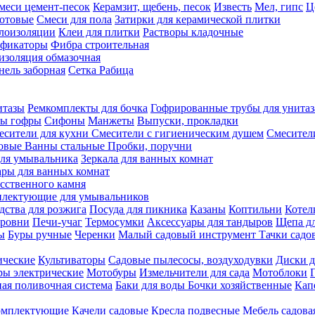
меси цемент-песок
Керамзит, щебень, песок
Известь
Мел, гипс
Ц
отовые
Смеси для пола
Затирки для керамической плитки
плоизоляции
Клеи для плитки
Растворы кладочные
ификаторы
Фибра строительная
изоляция обмазочная
нель заборная
Сетка Рабица
итазы
Ремкомплекты для бочка
Гофрированные трубы для унитаз
бы гофры
Сифоны
Манжеты
Выпуски, прокладки
есители для кухни
Смесители с гигиеническим душем
Смесител
ловые
Ванны стальные
Пробки, поручни
ля умывальника
Зеркала для ванных комнат
ары для ванных комнат
сственного камня
лектующие для умывальников
едства для розжига
Посуда для пикника
Казаны
Коптильни
Котел
ровни
Печи-учаг
Термосумки
Аксессуары для тандыров
Щепа дл
ы
Буры ручные
Черенки
Малый садовый инструмент
Тачки садо
ические
Культиваторы
Садовые пылесосы, воздуходувки
Диски д
ы электрические
Мотобуры
Измельчители для сада
Мотоблоки
ая поливочная система
Баки для воды
Бочки хозяйственные
Кап
комплектующие
Качели садовые
Кресла подвесные
Мебель садова