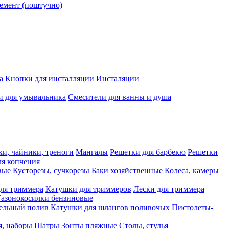
емент (поштучно)
а
Кнопки для инсталляции
Инсталяции
и для умывальника
Смесители для ванны и душа
ки, чайники, треноги
Мангалы
Решетки для барбекю
Решетки
я копчения
вые
Кусторезы, сучкорезы
Баки хозяйственные
Колеса, камеры
ля триммера
Катушки для триммеров
Лески для триммера
Газонокосилки бензиновые
ельный полив
Катушки для шлангов поливочых
Пистолеты-
я, наборы
Шатры
Зонты пляжные
Столы, стулья