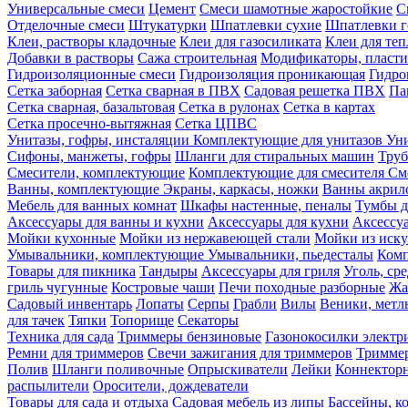
Универсальные смеси
Цемент
Смеси шамотные жаростойкие
С
Отделочные смеси
Штукатурки
Шпатлевки сухие
Шпатлевки г
Клеи, растворы кладочные
Клеи для газосиликата
Клеи для те
Добавки в растворы
Сажа строительная
Модификаторы, пласт
Гидроизоляционные смеси
Гидроизоляция проникающая
Гидро
Сетка заборная
Сетка сварная в ПВХ
Садовая решетка ПВХ
Па
Сетка сварная, базальтовая
Сетка в рулонах
Сетка в картах
Сетка просечно-вытяжная
Сетка ЦПВС
Унитазы, гофры, инсталяции
Комплектующие для унитазов
Ун
Сифоны, манжеты, гофры
Шланги для стиральных машин
Тру
Смесители, комплектующие
Комплектующие для смесителя
См
Ванны, комплектующие
Экраны, каркасы, ножки
Ванны акри
Мебель для ванных комнат
Шкафы настенные, пеналы
Тумбы д
Аксессуары для ванны и кухни
Аксессуары для кухни
Аксессу
Мойки кухонные
Мойки из нержавеющей стали
Мойки из иску
Умывальники, комплектующие
Умывальники, пьедесталы
Комп
Товары для пикника
Тандыры
Аксессуары для гриля
Уголь, ср
гриль чугунные
Костровые чаши
Печи походные разборные
Жа
Садовый инвентарь
Лопаты
Серпы
Грабли
Вилы
Веники, метл
для тачек
Тяпки
Топорище
Секаторы
Техника для сада
Триммеры бензиновые
Газонокосилки электр
Ремни для триммеров
Свечи зажигания для триммеров
Триммер
Полив
Шланги поливочные
Опрыскиватели
Лейки
Коннекторн
распылители
Оросители, дождеватели
Товары для сада и отдыха
Садовая мебель из липы
Бассейны, 