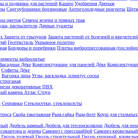
ы и подвязки для растений
Кашпо
Удобрения
Дренаж
еры
Снегоуборщики бензиновые
Антигололедные реагенты
Щетк
на цветов
Семена зелени и пряных трав
душа, распылители
Дачные туалеты
ых
Защита от грызунов
Защита растений от болезней и вредителе
умб
Геотекстиль
Укрывное полотно
ная
Бордюры и поребрики
Плитка вибропрессованная (послойно
лементы вибролитые
фасадные Дёке
Комплектующие для панелей Дёке
Комплектующи
Софиты Дёке
а
Вагонка липа
Углы, раскладка, плинтус сосна
строганая
нели декоративные ПВХ
ый камень Атлас Стоун
н
Серпянки
Стеклосетки, стеклохолсты
троса
Скоба такелажная
Рым-гайка
Рым-болт
Коуш для стальных
рный
Дюбель рамный
Дюбель для теплоизоляции
Дюбель для пен
сокартона и дерева
Саморез с прессшайбой
Саморез кровельный
Гвоздь толевый
Гвоздь строительный
Гвоздь ершоный, кровел