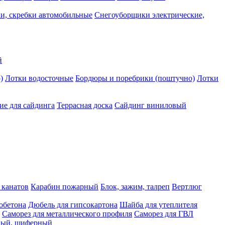
и, скребки автомобильные
Снегоуборщики электрические,
й
)
Лотки водосточные
Бордюры и поребрики (поштучно)
Лотки
е для сайдинга
Террасная доска
Сайдинг виниловый
 канатов
Карабин пожарный
Блок, зажим, талреп
Вертлюг
обетона
Дюбель для гипсокартона
Шайба для утеплителя
Саморез для металлического профиля
Саморез для ГВЛ
ьный, шиферный