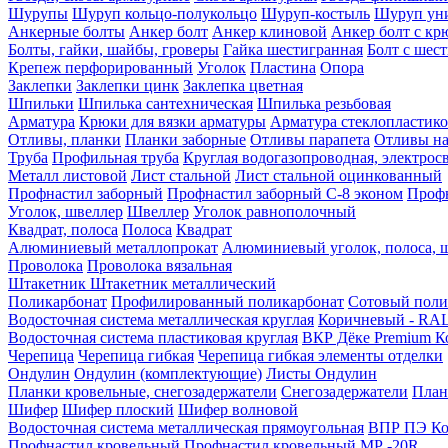
Шурупы
Шуруп кольцо-полукольцо
Шуруп-костыль
Шуруп ун
Анкерные болты
Анкер болт
Анкер клиновой
Анкер болт с кр
Болты, гайки, шайбы, гроверы
Гайка шестигранная
Болт c шес
Крепеж перфорированный
Уголок
Пластина
Опора
Заклепки
Заклепки цинк
Заклепка цветная
Шпильки
Шпилька сантехническая
Шпилька резьбовая
Арматура
Крюки для вязки арматуры
Арматура стеклопластико
Отливы, планки
Планки заборные
Отливы парапета
Отливы на
Труба
Профильная труба
Круглая водогазопроводная, электрос
Металл листовой
Лист стальной
Лист стальной оцинкованный
Профнастил заборный
Профнастил заборный С-8 эконом
Профн
Уголок, швеллер
Швеллер
Уголок равнополочный
Квадрат, полоса
Полоса
Квадрат
Алюминиевый металлопрокат
Алюминиевый уголок, полоса, 
Проволока
Проволока вязальная
Штакетник
Штакетник металлический
Поликарбонат
Профилированный поликарбонат
Сотовый поли
Водосточная система металлическая круглая
Коричневый - RAL
Водосточная система пластиковая круглая
ВКР Дёке Premium К
Черепица
Черепица гибкая
Черепица гибкая элементы отделки
Ондулин
Ондулин (комплектующие)
Листы Ондулин
Планки кровельные, снегозадержатели
Снегозадержатели
План
Шифер
Шифер плоский
Шифер волновой
Водосточная система металлическая прямоугольная
ВПР ПЭ Ко
Профнастил кровельный
Профнастил кровельный МР -20R