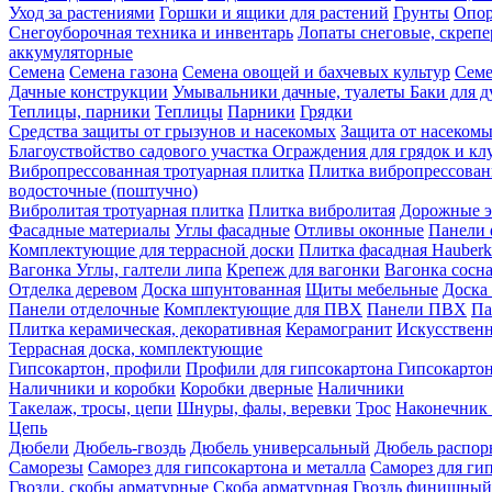
Уход за растениями
Горшки и ящики для растений
Грунты
Опор
Снегоуборочная техника и инвентарь
Лопаты снеговые, скреп
аккумуляторные
Семена
Семена газона
Семена овощей и бахчевых культур
Семе
Дачные конструкции
Умывальники дачные, туалеты
Баки для 
Теплицы, парники
Теплицы
Парники
Грядки
Средства защиты от грызунов и насекомых
Защита от насеком
Благоуствойство садового участка
Ограждения для грядок и кл
Вибропрессованная тротуарная плитка
Плитка вибропрессован
водосточные (поштучно)
Вибролитая тротуарная плитка
Плитка вибролитая
Дорожные э
Фасадные материалы
Углы фасадные
Отливы оконные
Панели 
Комплектующие для террасной доски
Плитка фасадная Hauberk
Вагонка
Углы, галтели липа
Крепеж для вагонки
Вагонка сосн
Отделка деревом
Доска шпунтованная
Щиты мебельные
Доска 
Панели отделочные
Комплектующие для ПВХ
Панели ПВХ
Па
Плитка керамическая, декоративная
Керамогранит
Искусственн
Террасная доска, комплектующие
Гипсокартон, профили
Профили для гипсокартона
Гипсокарто
Наличники и коробки
Коробки дверные
Наличники
Такелаж, тросы, цепи
Шнуры, фалы, веревки
Трос
Наконечник 
Цепь
Дюбели
Дюбель-гвоздь
Дюбель универсальный
Дюбель распо
Саморезы
Саморез для гипсокартона и металла
Саморез для гип
Гвозди, скобы арматурные
Скоба арматурная
Гвоздь финишный