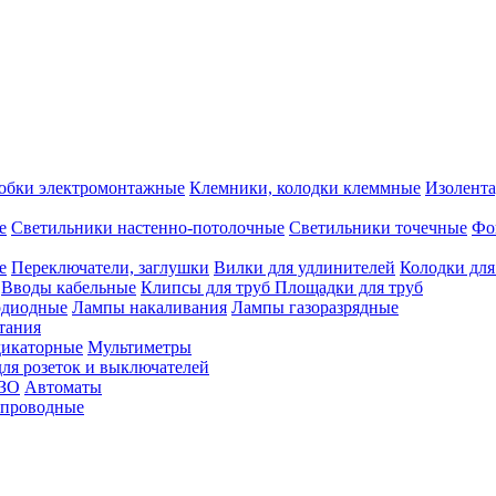
обки электромонтажные
Клемники, колодки клеммные
Изолента
е
Светильники настенно-потолочные
Светильники точечные
Фо
е
Переключатели, заглушки
Вилки для удлинителей
Колодки для
Вводы кабельные
Клипсы для труб
Площадки для труб
одиодные
Лампы накаливания
Лампы газоразрядные
тания
дикаторные
Мультиметры
ля розеток и выключателей
УЗО
Автоматы
спроводные