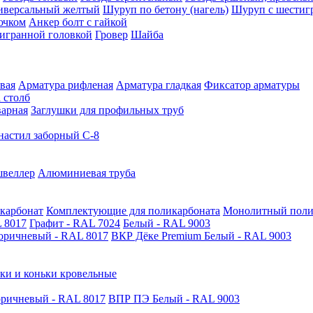
иверсальный желтый
Шуруп по бетону (нагель)
Шуруп с шестиг
ючком
Анкер болт с гайкой
тигранной головкой
Гровер
Шайба
вая
Арматура рифленая
Арматура гладкая
Фиксатор арматуры
 столб
варная
Заглушки для профильных труб
астил заборный С-8
швеллер
Алюминиевая труба
карбонат
Комплектующие для поликарбоната
Монолитный поли
 8017
Графит - RAL 7024
Белый - RAL 9003
оричневый - RAL 8017
ВКР Дёке Premium Белый - RAL 9003
ки и коньки кровельные
ричневый - RAL 8017
ВПР ПЭ Белый - RAL 9003