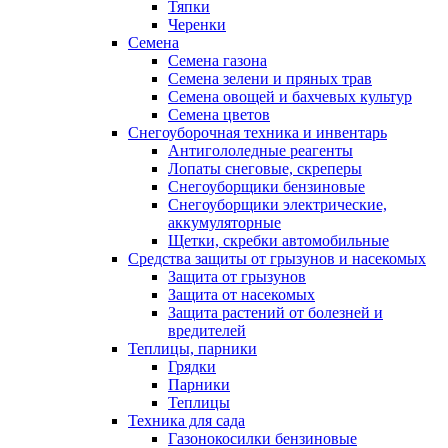
Тяпки
Черенки
Семена
Семена газона
Семена зелени и пряных трав
Семена овощей и бахчевых культур
Семена цветов
Снегоуборочная техника и инвентарь
Антигололедные реагенты
Лопаты снеговые, скреперы
Снегоуборщики бензиновые
Снегоуборщики электрические,
аккумуляторные
Щетки, скребки автомобильные
Средства защиты от грызунов и насекомых
Защита от грызунов
Защита от насекомых
Защита растений от болезней и
вредителей
Теплицы, парники
Грядки
Парники
Теплицы
Техника для сада
Газонокосилки бензиновые