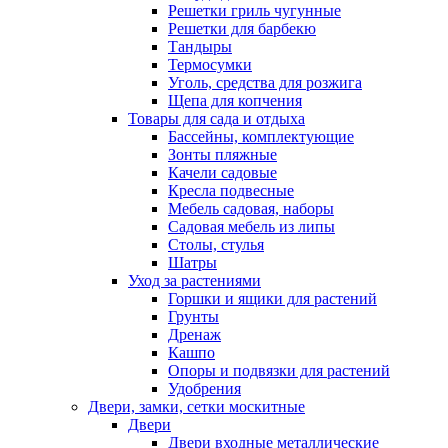
Решетки гриль чугунные
Решетки для барбекю
Тандыры
Термосумки
Уголь, средства для розжига
Щепа для копчения
Товары для сада и отдыха
Бассейны, комплектующие
Зонты пляжные
Качели садовые
Кресла подвесные
Мебель садовая, наборы
Садовая мебель из липы
Столы, стулья
Шатры
Уход за растениями
Горшки и ящики для растений
Грунты
Дренаж
Кашпо
Опоры и подвязки для растений
Удобрения
Двери, замки, сетки москитные
Двери
Двери входные металлические