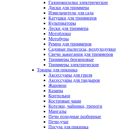
Газонокосилки электрические
Диски для триммера
Измельчители для сада
Катушки для триммеров
Культиваторы
Лески для триммера
Мотоблоки
Мотобуры
Ремни для триммеров
Садовые пылесосы, воздуходувки
Свечи зажигания для триммеров
Триммеры бензиновые
Триммеры электрические
Товары для пикника
Аксессуары для гриля
Аксессуары для тандыров
Жаровни
Казаны
Коптильни
Костровые чаши
Котелки, чайники, треноги
Мангалы
Печи походные разборные
Печи-учаг
Посуда для пикника