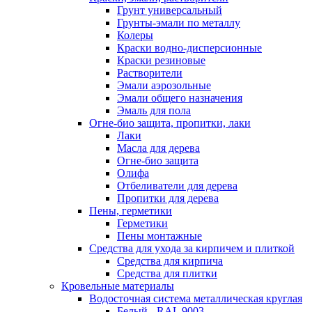
Грунт универсальный
Грунты-эмали по металлу
Колеры
Краски водно-дисперсионные
Краски резиновые
Растворители
Эмали аэрозольные
Эмали общего назначения
Эмаль для пола
Огне-био защита, пропитки, лаки
Лаки
Масла для дерева
Огне-био защита
Олифа
Отбеливатели для дерева
Пропитки для дерева
Пены, герметики
Герметики
Пены монтажные
Средства для ухода за кирпичем и плиткой
Средства для кирпича
Средства для плитки
Кровельные материалы
Водосточная система металлическая круглая
Белый - RAL 9003