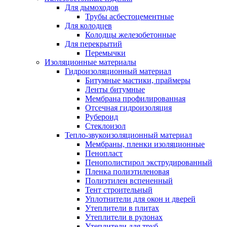
Для дымоходов
Трубы асбестоцементные
Для колодцев
Колодцы железобетонные
Для перекрытий
Перемычки
Изоляционные материалы
Гидроизоляционный материал
Битумные мастики, праймеры
Ленты битумные
Мембрана профилированная
Отсечная гидроизоляция
Рубероид
Стеклоизол
Тепло-звукоизоляционный материал
Мембраны, пленки изоляционные
Пенопласт
Пенополистирол экструдированный
Пленка полиэтиленовая
Полиэтилен вспененный
Тент строительный
Уплотнители для окон и дверей
Утеплители в плитах
Утеплители в рулонах
Утеплители для труб