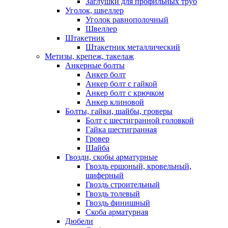
Заглушки для профильных труб
Уголок, швеллер
Уголок равнополочный
Швеллер
Штакетник
Штакетник металлический
Метизы, крепеж, такелаж
Анкерные болты
Анкер болт
Анкер болт с гайкой
Анкер болт с крючком
Анкер клиновой
Болты, гайки, шайбы, гроверы
Болт c шестигранной головкой
Гайка шестигранная
Гровер
Шайба
Гвозди, скобы арматурные
Гвоздь ершоный, кровельный,
шиферный
Гвоздь строительный
Гвоздь толевый
Гвоздь финишный
Скоба арматурная
Дюбели