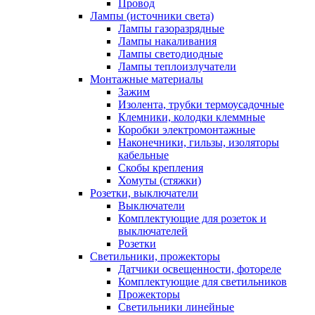
Провод
Лампы (источники света)
Лампы газоразрядные
Лампы накаливания
Лампы светодиодные
Лампы теплоизлучатели
Монтажные материалы
Зажим
Изолента, трубки термоусадочные
Клемники, колодки клеммные
Коробки электромонтажные
Наконечники, гильзы, изоляторы
кабельные
Скобы крепления
Хомуты (стяжки)
Розетки, выключатели
Выключатели
Комплектующие для розеток и
выключателей
Розетки
Светильники, прожекторы
Датчики освещенности, фотореле
Комплектующие для светильников
Прожекторы
Светильники линейные