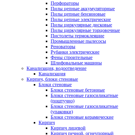
Перфораторы
Пилы цепные аккумуляторные
Пилы цепные бензиновые
Пилы цепные электрические
Пилы циркулярные дисковые
Пилы циркулярные торцовочные
Пистолеты термоклеящие
Промышленные пылесосы
Реноваторы
Рубанки электрические
Фены строительные
Шлифовальные машины
Канализация, водоотведение
Канализация
Кирпич, блоки стеновые
Блоки стеновые
Блоки стеновые бетонные
Блоки стеновые газосиликатные
(поштучно)
Блоки стеновые газосиликатные
(упаковки)
Блоки стеновые керамические
Кирпич
Кирпич лицевой
Кирпич печной, огнеупорный