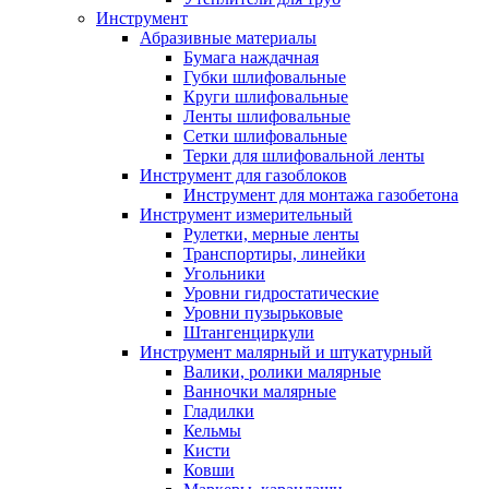
Инструмент
Абразивные материалы
Бумага наждачная
Губки шлифовальные
Круги шлифовальные
Ленты шлифовальные
Сетки шлифовальные
Терки для шлифовальной ленты
Инструмент для газоблоков
Инструмент для монтажа газобетона
Инструмент измерительный
Рулетки, мерные ленты
Транспортиры, линейки
Угольники
Уровни гидростатические
Уровни пузырьковые
Штангенциркули
Инструмент малярный и штукатурный
Валики, ролики малярные
Ванночки малярные
Гладилки
Кельмы
Кисти
Ковши