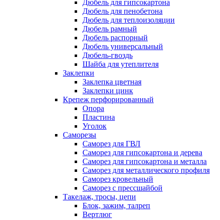
Дюбель для гипсокартона
Дюбель для пенобетона
Дюбель для теплоизоляции
Дюбель рамный
Дюбель распорный
Дюбель универсальный
Дюбель-гвоздь
Шайба для утеплителя
Заклепки
Заклепка цветная
Заклепки цинк
Крепеж перфорированный
Опора
Пластина
Уголок
Саморезы
Саморез для ГВЛ
Саморез для гипсокартона и дерева
Саморез для гипсокартона и металла
Саморез для металлического профиля
Саморез кровельный
Саморез с прессшайбой
Такелаж, тросы, цепи
Блок, зажим, талреп
Вертлюг