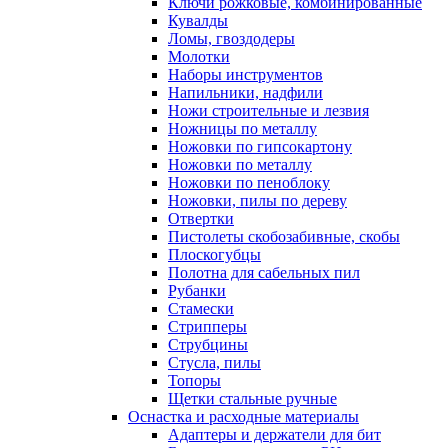
Ключи рожковые, комбинированные
Кувалды
Ломы, гвоздодеры
Молотки
Наборы инструментов
Напильники, надфили
Ножи строительные и лезвия
Ножницы по металлу
Ножовки по гипсокартону
Ножовки по металлу
Ножовки по пеноблоку
Ножовки, пилы по дереву
Отвертки
Пистолеты скобозабивные, скобы
Плоскогубцы
Полотна для сабельных пил
Рубанки
Стамески
Стрипперы
Струбцины
Стусла, пилы
Топоры
Щетки стальные ручные
Оснастка и расходные материалы
Адаптеры и держатели для бит