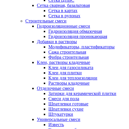
Сетка ЦПВС
Сетка сварная, базальтовая
Сетка в картах
Сетка в рулонах
Строительные смеси
Гидроизоляционные смеси
Гидроизоляция обмазочная
Гидроизоляция проникающая
Добавки в растворы
Модификаторы, пластификаторы
Сажа строительная
Фибра строительная
Клеи, растворы кладочные
Клеи для газосиликата
Клеи для плитки
Клеи для теплоизоляции
Растворы кладочные
Отделочные смеси
Затирки для керамической плитки
Смеси для пола
Шпатлевки готовые
Шпатлевки сухие
Штукатурки
Универсальные смеси
Известь