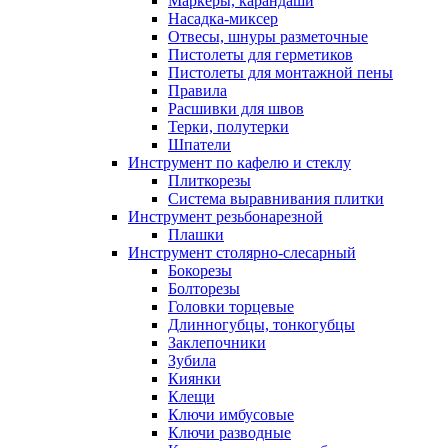
Маркеры, карандаши
Насадка-миксер
Отвесы, шнуры разметочные
Пистолеты для герметиков
Пистолеты для монтажной пены
Правила
Расшивки для швов
Терки, полутерки
Шпатели
Инструмент по кафелю и стеклу
Плиткорезы
Система выравнивания плитки
Инструмент резьбонарезной
Плашки
Инструмент столярно-слесарный
Бокорезы
Болторезы
Головки торцевые
Длинногубцы, тонкогубцы
Заклепочники
Зубила
Киянки
Клещи
Ключи имбусовые
Ключи разводные