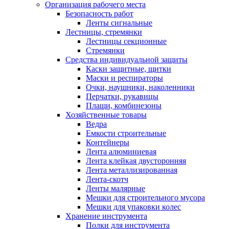
Организация рабочего места
Безопасность работ
Ленты сигнальные
Лестницы, стремянки
Лестницы секционные
Стремянки
Средства индивидуальной защиты
Каски защитные, щитки
Маски и респираторы
Очки, наушники, наколенники
Перчатки, рукавицы
Плащи, комбинезоны
Хозяйственные товары
Ведра
Емкости строительные
Контейнеры
Лента алюминиевая
Лента клейкая двусторонняя
Лента металлизированная
Лента-скотч
Ленты малярные
Мешки для строительного мусора
Мешки для упаковки колес
Хранение инструмента
Полки для инструмента