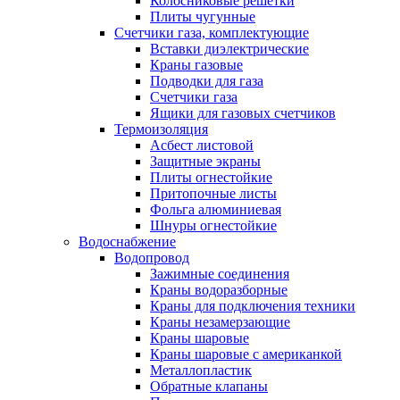
Колосниковые решетки
Плиты чугунные
Счетчики газа, комплектующие
Вставки диэлектрические
Краны газовые
Подводки для газа
Счетчики газа
Ящики для газовых счетчиков
Термоизоляция
Асбест листовой
Защитные экраны
Плиты огнестойкие
Притопочные листы
Фольга алюминиевая
Шнуры огнестойкие
Водоснабжение
Водопровод
Зажимные соединения
Краны водоразборные
Краны для подключения техники
Краны незамерзающие
Краны шаровые
Краны шаровые с американкой
Металлопластик
Обратные клапаны