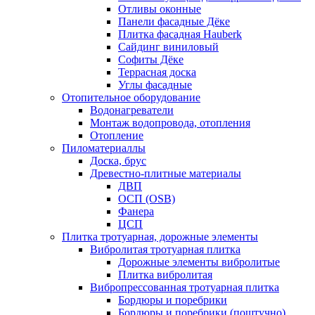
Отливы оконные
Панели фасадные Дёке
Плитка фасадная Hauberk
Сайдинг виниловый
Софиты Дёке
Террасная доска
Углы фасадные
Отопительное оборудование
Водонагреватели
Монтаж водопровода, отопления
Отопление
Пиломатериаллы
Доска, брус
Древестно-плитные материалы
ДВП
ОСП (OSB)
Фанера
ЦСП
Плитка тротуарная, дорожные элементы
Вибролитая тротуарная плитка
Дорожные элементы вибролитые
Плитка вибролитая
Вибропрессованная тротуарная плитка
Бордюры и поребрики
Бордюры и поребрики (поштучно)