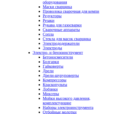
оборудования
Маски сварщика
Проволока сварочная для кемпи
Редукторы
Резаки
Рукава для газосварки
Сварочные аппараты
Сопла
Стекла для масок сварщика
Электрододержатели
Электроды
Электро- и бензоинструмент
Бетоносмесители
Болгарки
Гайковерты
Дрели
Дрели-шуруповерты
Компрессоры
Краскопульты
Лобзики
Миксеры
Мойки высокого давления,
комплектующие
Наборы электроинструмента
Отбойные молотки