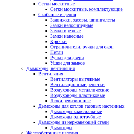
Сетки москитные
Сетки москитные, комплектующие
Скобяные изделия
Задвижки, засовы, шпингалеты
Замки велосипедные
Замки врезные
Замки навесные
Крючки
Ограничители, ручки для окон
Петли
Ручки для двери
Ушки для замков
Дымоходы, вентиляция
Вентиляция
Вентиляторы вытяжные
Вентиляционные решетки
Воздуховоды металлические
Воздуховоды пластиковые
Люки ревизионные
Дымоходы для котлов газовых настенных
Дымоходы коаксиальные
Дымоходы однотрубные
Дымоходы из нержавеющей стали
Дымоходы
Железобетонные изделия