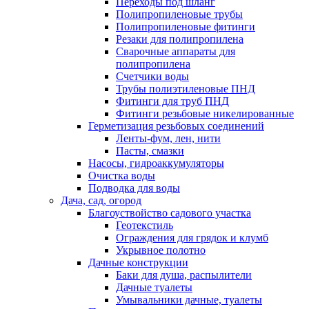
Переходы под шланг
Полипропиленовые трубы
Полипропиленовые фитинги
Резаки для полипропилена
Сварочные аппараты для
полипропилена
Счетчики воды
Трубы полиэтиленовые ПНД
Фитинги для труб ПНД
Фитинги резьбовые никелированные
Герметизация резьбовых соединений
Ленты-фум, лен, нити
Пасты, смазки
Насосы, гидроаккумуляторы
Очистка воды
Подводка для воды
Дача, сад, огород
Благоуствойство садового участка
Геотекстиль
Ограждения для грядок и клумб
Укрывное полотно
Дачные конструкции
Баки для душа, распылители
Дачные туалеты
Умывальники дачные, туалеты