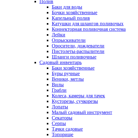
Полив
Баки для воды
Бочки хозяйственные
Капельный полив
Катушки для шлангов поливочых
Коннекторная поливочная система
Лейки
Опрыскиватели
Оросители, дождеватели
Пистолеты-распылители
Шланги поливочные
Садовый инвентарь
Баки хозяйственные
Буры ручные
Веники, метлы
Вилы
Грабли
Колеса, камеры для тачек
Кусторезы, сучкорезы
Лопаты
Малый садовый инструмент
Секаторы
Серпы
Тачки садовые
Топорище