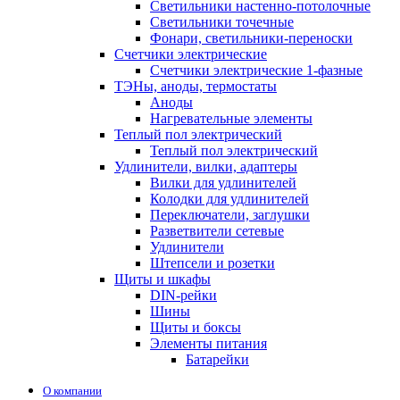
Светильники настенно-потолочные
Светильники точечные
Фонари, светильники-переноски
Счетчики электрические
Счетчики электрические 1-фазные
ТЭНы, аноды, термостаты
Аноды
Нагревательные элементы
Теплый пол электрический
Теплый пол электрический
Удлинители, вилки, адаптеры
Вилки для удлинителей
Колодки для удлинителей
Переключатели, заглушки
Разветвители сетевые
Удлинители
Штепсели и розетки
Щиты и шкафы
DIN-рейки
Шины
Щиты и боксы
Элементы питания
Батарейки
О компании