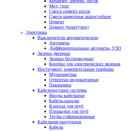
Керамзит, щебень, песок
Мел, гипс
Смеси цемент-песок
Смеси шамотные жаростойкие
Цемент
Цемент (поштучно)
Электрика
Выключатели автоматические
Автоматы
Дифференциальные автоматы, УЗО
Звонки дверные
Звонки беспроводные
Кнопки для электрических звонков
Инструмент, измерительные приборы
Мультиметры
Отвертки индикаторные
Паяльники
Кабеленесущие системы
Вводы кабельные
Кабель-каналы
Клипсы для труб
Площадки для труб
Трубы гофрированные
Кабельная продукция
Кабель