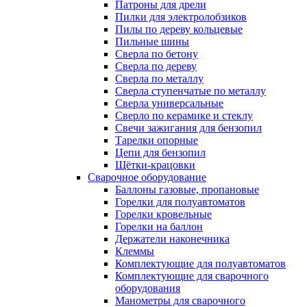
Патроны для дрели
Пилки для электролобзиков
Пилы по дереву кольцевые
Пильные шины
Сверла по бетону
Сверла по дереву
Сверла по металлу
Сверла ступенчатые по металлу
Сверла универсальные
Сверло по керамике и стеклу
Свечи зажигания для бензопил
Тарелки опорные
Цепи для бензопил
Щётки-крацовки
Сварочное оборудование
Баллоны газовые, пропановые
Горелки для полуавтоматов
Горелки кровельные
Горелки на баллон
Держатели наконечника
Клеммы
Комплектующие для полуавтоматов
Комплектующие для сварочного
оборудования
Манометры для сварочного