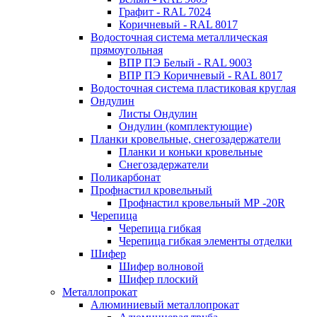
Графит - RAL 7024
Коричневый - RAL 8017
Водосточная система металлическая
прямоугольная
ВПР ПЭ Белый - RAL 9003
ВПР ПЭ Коричневый - RAL 8017
Водосточная система пластиковая круглая
Ондулин
Листы Ондулин
Ондулин (комплектующие)
Планки кровельные, снегозадержатели
Планки и коньки кровельные
Снегозадержатели
Поликарбонат
Профнастил кровельный
Профнастил кровельный МР -20R
Черепица
Черепица гибкая
Черепица гибкая элементы отделки
Шифер
Шифер волновой
Шифер плоский
Металлопрокат
Алюминиевый металлопрокат