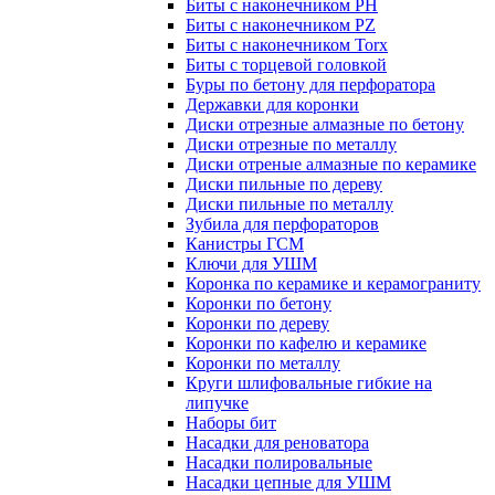
Биты с наконечником PH
Биты с наконечником PZ
Биты с наконечником Torx
Биты с торцевой головкой
Буры по бетону для перфоратора
Державки для коронки
Диски отрезные алмазные по бетону
Диски отрезные по металлу
Диски отреные алмазные по керамике
Диски пильные по дереву
Диски пильные по металлу
Зубила для перфораторов
Канистры ГСМ
Ключи для УШМ
Коронка по керамике и керамограниту
Коронки по бетону
Коронки по дереву
Коронки по кафелю и керамике
Коронки по металлу
Круги шлифовальные гибкие на
липучке
Наборы бит
Насадки для реноватора
Насадки полировальные
Насадки цепные для УШМ