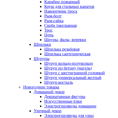
Карабин пожарный
Коуш для стальных канатов
Наконечник троса
Рым-болт
Рым-гайка
Скоба такелажная
Трос
Цепь
Шнуры, фалы, веревки
Шпильки
Шпилька резьбовая
Шпилька сантехническая
Шурупы
Шуруп кольцо-полукольцо
Шуруп по бетону (нагель)
Шуруп с шестигранной головкой
Шуруп универсальный желтый
Шуруп-костыль
Новогодние товары
Домашний декор
Декоративные фигуры
Искусственные ёлки
Электрогирлянды домашние
Уличный декор
Электрогирлянды для улиц