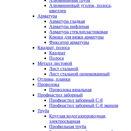
Алюминиевая труба
Алюминиевый уголок, полоса,
швеллер
Арматура
Арматура гладкая
Арматура рифленая
Арматура стеклопластиковая
Крюки для вязки арматуры
Фиксатор арматуры
Квадрат, полоса
Квадрат
Полоса
Металл листовой
Лист стальной
Лист стальной оцинкованный
Отливы, планки
Проволока
Проволока вязальная
Профнастил заборный
Профнастил заборный С-8
Профнастил заборный С-8 эконом
Труба
Круглая водогазопроводная,
электросварная
Профильная труба