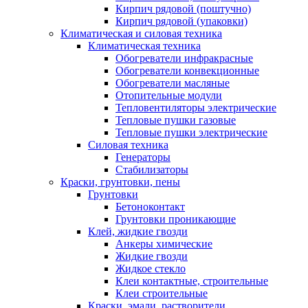
Кирпич рядовой (поштучно)
Кирпич рядовой (упаковки)
Климатическая и силовая техника
Климатическая техника
Обогреватели инфракрасные
Обогреватели конвекционные
Обогреватели масляные
Отопительные модули
Тепловентиляторы электрические
Тепловые пушки газовые
Тепловые пушки электрические
Силовая техника
Генераторы
Стабилизаторы
Краски, грунтовки, пены
Грунтовки
Бетоноконтакт
Грунтовки проникающие
Клей, жидкие гвозди
Анкеры химические
Жидкие гвозди
Жидкое стекло
Клеи контактные, строительные
Клеи строительные
Краски, эмали, растворители