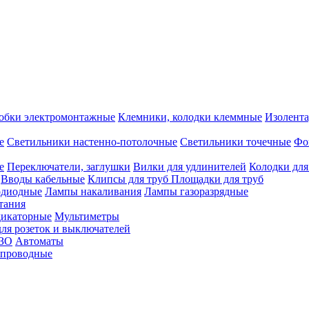
обки электромонтажные
Клемники, колодки клеммные
Изолента
е
Светильники настенно-потолочные
Светильники точечные
Фо
е
Переключатели, заглушки
Вилки для удлинителей
Колодки для
Вводы кабельные
Клипсы для труб
Площадки для труб
одиодные
Лампы накаливания
Лампы газоразрядные
тания
дикаторные
Мультиметры
ля розеток и выключателей
УЗО
Автоматы
спроводные