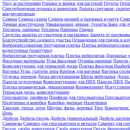
Уход за растениями
Горшки и ящики для растений
Грунты
Опор
Снегоуборочная техника и инвентарь
Лопаты снеговые, скреп
аккумуляторные
Семена
Семена газона
Семена овощей и бахчевых культур
Семе
Дачные конструкции
Умывальники дачные, туалеты
Баки для 
Теплицы, парники
Теплицы
Парники
Грядки
Средства защиты от грызунов и насекомых
Защита от насеком
Благоуствойство садового участка
Ограждения для грядок и кл
Вибропрессованная тротуарная плитка
Плитка вибропрессован
водосточные (поштучно)
Вибролитая тротуарная плитка
Плитка вибролитая
Дорожные э
Фасадные материалы
Углы фасадные
Отливы оконные
Панели 
Комплектующие для террасной доски
Плитка фасадная Hauberk
Вагонка
Углы, галтели липа
Крепеж для вагонки
Вагонка сосн
Отделка деревом
Доска шпунтованная
Щиты мебельные
Доска 
Панели отделочные
Комплектующие для ПВХ
Панели ПВХ
Па
Плитка керамическая, декоративная
Керамогранит
Искусственн
Террасная доска, комплектующие
Гипсокартон, профили
Профили для гипсокартона
Гипсокарто
Наличники и коробки
Коробки дверные
Наличники
Такелаж, тросы, цепи
Шнуры, фалы, веревки
Трос
Наконечник 
Цепь
Дюбели
Дюбель-гвоздь
Дюбель универсальный
Дюбель распо
Саморезы
Саморез для гипсокартона и металла
Саморез для гип
Гвозди, скобы арматурные
Скоба арматурная
Гвоздь финишный