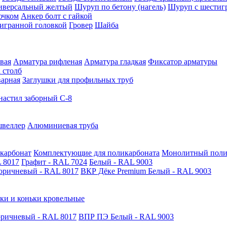
иверсальный желтый
Шуруп по бетону (нагель)
Шуруп с шестиг
ючком
Анкер болт с гайкой
тигранной головкой
Гровер
Шайба
вая
Арматура рифленая
Арматура гладкая
Фиксатор арматуры
 столб
варная
Заглушки для профильных труб
астил заборный С-8
швеллер
Алюминиевая труба
карбонат
Комплектующие для поликарбоната
Монолитный поли
 8017
Графит - RAL 7024
Белый - RAL 9003
оричневый - RAL 8017
ВКР Дёке Premium Белый - RAL 9003
ки и коньки кровельные
ричневый - RAL 8017
ВПР ПЭ Белый - RAL 9003