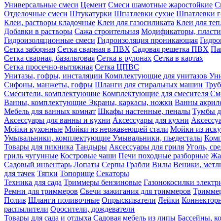
Универсальные смеси
Цемент
Смеси шамотные жаростойкие
С
Отделочные смеси
Штукатурки
Шпатлевки сухие
Шпатлевки г
Клеи, растворы кладочные
Клеи для газосиликата
Клеи для те
Добавки в растворы
Сажа строительная
Модификаторы, пласт
Гидроизоляционные смеси
Гидроизоляция проникающая
Гидро
Сетка заборная
Сетка сварная в ПВХ
Садовая решетка ПВХ
Па
Сетка сварная, базальтовая
Сетка в рулонах
Сетка в картах
Сетка просечно-вытяжная
Сетка ЦПВС
Унитазы, гофры, инсталяции
Комплектующие для унитазов
Ун
Сифоны, манжеты, гофры
Шланги для стиральных машин
Тру
Смесители, комплектующие
Комплектующие для смесителя
См
Ванны, комплектующие
Экраны, каркасы, ножки
Ванны акри
Мебель для ванных комнат
Шкафы настенные, пеналы
Тумбы д
Аксессуары для ванны и кухни
Аксессуары для кухни
Аксессу
Мойки кухонные
Мойки из нержавеющей стали
Мойки из иску
Умывальники, комплектующие
Умывальники, пьедесталы
Комп
Товары для пикника
Тандыры
Аксессуары для гриля
Уголь, ср
гриль чугунные
Костровые чаши
Печи походные разборные
Жа
Садовый инвентарь
Лопаты
Серпы
Грабли
Вилы
Веники, метл
для тачек
Тяпки
Топорище
Секаторы
Техника для сада
Триммеры бензиновые
Газонокосилки электр
Ремни для триммеров
Свечи зажигания для триммеров
Триммер
Полив
Шланги поливочные
Опрыскиватели
Лейки
Коннекторн
распылители
Оросители, дождеватели
Товары для сада и отдыха
Садовая мебель из липы
Бассейны, 