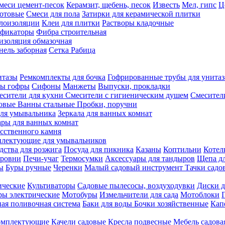
меси цемент-песок
Керамзит, щебень, песок
Известь
Мел, гипс
Ц
отовые
Смеси для пола
Затирки для керамической плитки
плоизоляции
Клеи для плитки
Растворы кладочные
ификаторы
Фибра строительная
изоляция обмазочная
нель заборная
Сетка Рабица
итазы
Ремкомплекты для бочка
Гофрированные трубы для унитаз
бы гофры
Сифоны
Манжеты
Выпуски, прокладки
есители для кухни
Смесители с гигиеническим душем
Смесител
ловые
Ванны стальные
Пробки, поручни
ля умывальника
Зеркала для ванных комнат
ары для ванных комнат
сственного камня
лектующие для умывальников
едства для розжига
Посуда для пикника
Казаны
Коптильни
Котел
ровни
Печи-учаг
Термосумки
Аксессуары для тандыров
Щепа дл
ы
Буры ручные
Черенки
Малый садовый инструмент
Тачки садо
ические
Культиваторы
Садовые пылесосы, воздуходувки
Диски д
ы электрические
Мотобуры
Измельчители для сада
Мотоблоки
ая поливочная система
Баки для воды
Бочки хозяйственные
Кап
комплектующие
Качели садовые
Кресла подвесные
Мебель садова