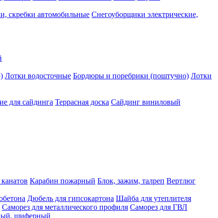
и, скребки автомобильные
Снегоуборщики электрические,
й
)
Лотки водосточные
Бордюры и поребрики (поштучно)
Лотки
е для сайдинга
Террасная доска
Сайдинг виниловый
 канатов
Карабин пожарный
Блок, зажим, талреп
Вертлюг
обетона
Дюбель для гипсокартона
Шайба для утеплителя
Саморез для металлического профиля
Саморез для ГВЛ
ьный, шиферный