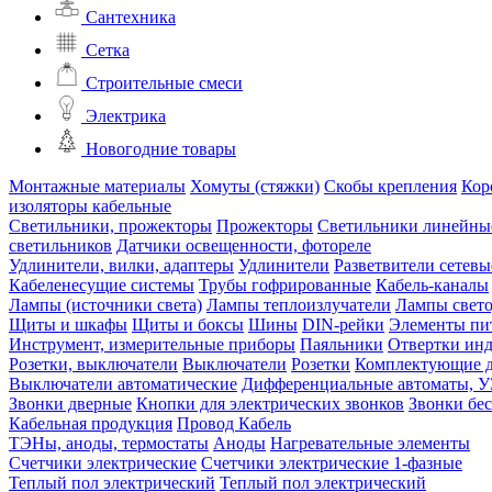
Сантехника
Сетка
Строительные смеси
Электрика
Новогодние товары
Монтажные материалы
Хомуты (стяжки)
Скобы крепления
Кор
изоляторы кабельные
Светильники, прожекторы
Прожекторы
Светильники линейны
светильников
Датчики освещенности, фотореле
Удлинители, вилки, адаптеры
Удлинители
Разветвители сетевы
Кабеленесущие системы
Трубы гофрированные
Кабель-каналы
Лампы (источники света)
Лампы теплоизлучатели
Лампы свет
Щиты и шкафы
Щиты и боксы
Шины
DIN-рейки
Элементы пи
Инструмент, измерительные приборы
Паяльники
Отвертки ин
Розетки, выключатели
Выключатели
Розетки
Комплектующие д
Выключатели автоматические
Дифференциальные автоматы, 
Звонки дверные
Кнопки для электрических звонков
Звонки бе
Кабельная продукция
Провод
Кабель
ТЭНы, аноды, термостаты
Аноды
Нагревательные элементы
Счетчики электрические
Счетчики электрические 1-фазные
Теплый пол электрический
Теплый пол электрический