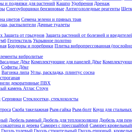
ы и подвязки для растений
Кашпо
Удобрения
Дренаж
еры
Снегоуборщики бензиновые
Антигололедные реагенты
Щетк
на цветов
Семена зелени и пряных трав
душа, распылители
Дачные туалеты
ых
Защита от грызунов
Защита растений от болезней и вредителе
умб
Геотекстиль
Укрывное полотно
ная
Бордюры и поребрики
Плитка вибропрессованная (послойно
лементы вибролитые
фасадные Дёке
Комплектующие для панелей Дёке
Комплектующи
Софиты Дёке
а
Вагонка липа
Углы, раскладка, плинтус сосна
строганая
нели декоративные ПВХ
ый камень Атлас Стоун
н
Серпянки
Стеклосетки, стеклохолсты
троса
Скоба такелажная
Рым-гайка
Рым-болт
Коуш для стальных
рный
Дюбель рамный
Дюбель для теплоизоляции
Дюбель для пен
сокартона и дерева
Саморез с прессшайбой
Саморез кровельный
Гвоздь толевый
Гвоздь строительный
Гвоздь ершоный, кровел