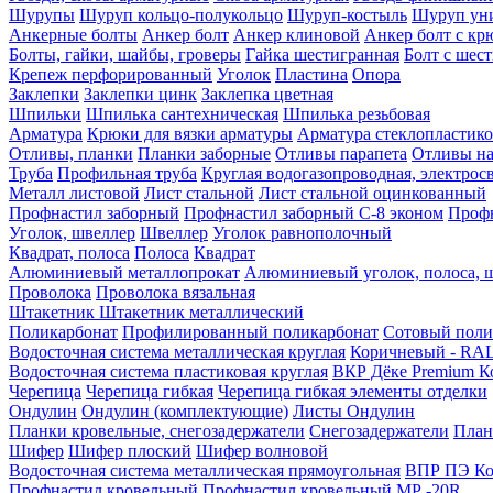
Шурупы
Шуруп кольцо-полукольцо
Шуруп-костыль
Шуруп ун
Анкерные болты
Анкер болт
Анкер клиновой
Анкер болт с кр
Болты, гайки, шайбы, гроверы
Гайка шестигранная
Болт c шес
Крепеж перфорированный
Уголок
Пластина
Опора
Заклепки
Заклепки цинк
Заклепка цветная
Шпильки
Шпилька сантехническая
Шпилька резьбовая
Арматура
Крюки для вязки арматуры
Арматура стеклопластико
Отливы, планки
Планки заборные
Отливы парапета
Отливы на
Труба
Профильная труба
Круглая водогазопроводная, электрос
Металл листовой
Лист стальной
Лист стальной оцинкованный
Профнастил заборный
Профнастил заборный С-8 эконом
Профн
Уголок, швеллер
Швеллер
Уголок равнополочный
Квадрат, полоса
Полоса
Квадрат
Алюминиевый металлопрокат
Алюминиевый уголок, полоса, 
Проволока
Проволока вязальная
Штакетник
Штакетник металлический
Поликарбонат
Профилированный поликарбонат
Сотовый поли
Водосточная система металлическая круглая
Коричневый - RAL
Водосточная система пластиковая круглая
ВКР Дёке Premium К
Черепица
Черепица гибкая
Черепица гибкая элементы отделки
Ондулин
Ондулин (комплектующие)
Листы Ондулин
Планки кровельные, снегозадержатели
Снегозадержатели
План
Шифер
Шифер плоский
Шифер волновой
Водосточная система металлическая прямоугольная
ВПР ПЭ Ко
Профнастил кровельный
Профнастил кровельный МР -20R