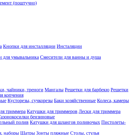
емент (поштучно)
а
Кнопки для инсталляции
Инсталяции
и для умывальника
Смесители для ванны и душа
ки, чайники, треноги
Мангалы
Решетки для барбекю
Решетки
я копчения
вые
Кусторезы, сучкорезы
Баки хозяйственные
Колеса, камеры
ля триммера
Катушки для триммеров
Лески для триммера
Газонокосилки бензиновые
ельный полив
Катушки для шлангов поливочых
Пистолеты-
я, наборы
Шатры
Зонты пляжные
Столы, стулья