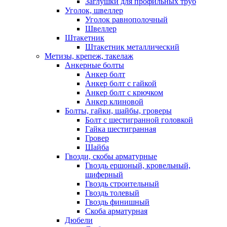
Заглушки для профильных труб
Уголок, швеллер
Уголок равнополочный
Швеллер
Штакетник
Штакетник металлический
Метизы, крепеж, такелаж
Анкерные болты
Анкер болт
Анкер болт с гайкой
Анкер болт с крючком
Анкер клиновой
Болты, гайки, шайбы, гроверы
Болт c шестигранной головкой
Гайка шестигранная
Гровер
Шайба
Гвозди, скобы арматурные
Гвоздь ершоный, кровельный,
шиферный
Гвоздь строительный
Гвоздь толевый
Гвоздь финишный
Скоба арматурная
Дюбели