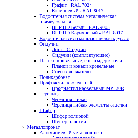
Графит - RAL 7024
Коричневый - RAL 8017
Водосточная система металлическая
прямоугольная
ВПР ПЭ Белый - RAL 9003
ВПР ПЭ Коричневый - RAL 8017
Водосточная система пластиковая круглая
Ондулин
Листы Ондулин
Ондулин (комплектующие)
Планки кровельные, снегозадержатели
Планки и коньки кровельные
Снегозадержатели
Поликарбонат
Профнастил кровельный
Профнастил кровельный МР -20R
Черепица
Черепица гибкая
Черепица гибкая элементы отделки
Шифер
Шифер волновой
Шифер плоский
Металлопрокат
Алюминиевый металлопрокат