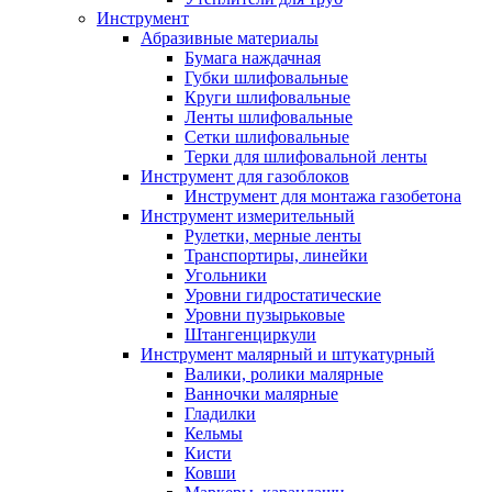
Инструмент
Абразивные материалы
Бумага наждачная
Губки шлифовальные
Круги шлифовальные
Ленты шлифовальные
Сетки шлифовальные
Терки для шлифовальной ленты
Инструмент для газоблоков
Инструмент для монтажа газобетона
Инструмент измерительный
Рулетки, мерные ленты
Транспортиры, линейки
Угольники
Уровни гидростатические
Уровни пузырьковые
Штангенциркули
Инструмент малярный и штукатурный
Валики, ролики малярные
Ванночки малярные
Гладилки
Кельмы
Кисти
Ковши