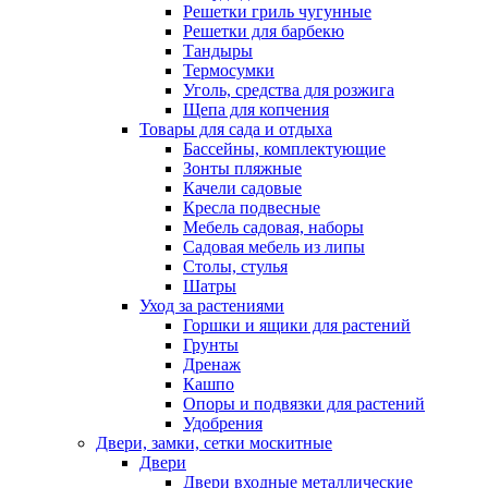
Решетки гриль чугунные
Решетки для барбекю
Тандыры
Термосумки
Уголь, средства для розжига
Щепа для копчения
Товары для сада и отдыха
Бассейны, комплектующие
Зонты пляжные
Качели садовые
Кресла подвесные
Мебель садовая, наборы
Садовая мебель из липы
Столы, стулья
Шатры
Уход за растениями
Горшки и ящики для растений
Грунты
Дренаж
Кашпо
Опоры и подвязки для растений
Удобрения
Двери, замки, сетки москитные
Двери
Двери входные металлические