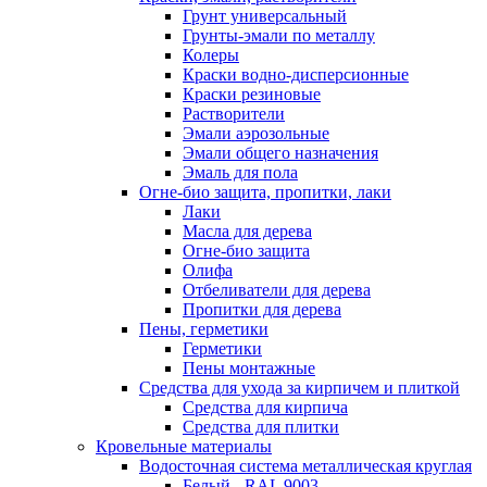
Грунт универсальный
Грунты-эмали по металлу
Колеры
Краски водно-дисперсионные
Краски резиновые
Растворители
Эмали аэрозольные
Эмали общего назначения
Эмаль для пола
Огне-био защита, пропитки, лаки
Лаки
Масла для дерева
Огне-био защита
Олифа
Отбеливатели для дерева
Пропитки для дерева
Пены, герметики
Герметики
Пены монтажные
Средства для ухода за кирпичем и плиткой
Средства для кирпича
Средства для плитки
Кровельные материалы
Водосточная система металлическая круглая
Белый - RAL 9003