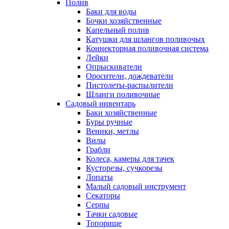
Полив
Баки для воды
Бочки хозяйственные
Капельный полив
Катушки для шлангов поливочых
Коннекторная поливочная система
Лейки
Опрыскиватели
Оросители, дождеватели
Пистолеты-распылители
Шланги поливочные
Садовый инвентарь
Баки хозяйственные
Буры ручные
Веники, метлы
Вилы
Грабли
Колеса, камеры для тачек
Кусторезы, сучкорезы
Лопаты
Малый садовый инструмент
Секаторы
Серпы
Тачки садовые
Топорище