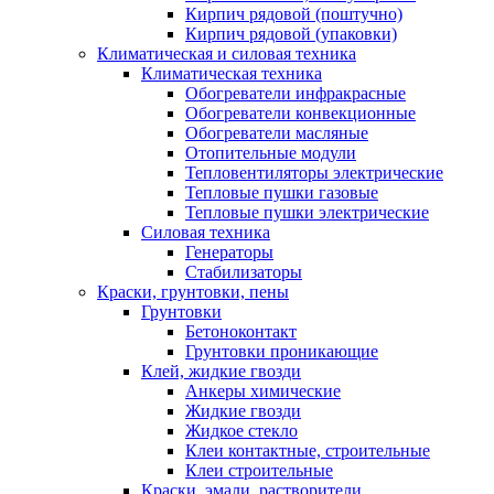
Кирпич рядовой (поштучно)
Кирпич рядовой (упаковки)
Климатическая и силовая техника
Климатическая техника
Обогреватели инфракрасные
Обогреватели конвекционные
Обогреватели масляные
Отопительные модули
Тепловентиляторы электрические
Тепловые пушки газовые
Тепловые пушки электрические
Силовая техника
Генераторы
Стабилизаторы
Краски, грунтовки, пены
Грунтовки
Бетоноконтакт
Грунтовки проникающие
Клей, жидкие гвозди
Анкеры химические
Жидкие гвозди
Жидкое стекло
Клеи контактные, строительные
Клеи строительные
Краски, эмали, растворители