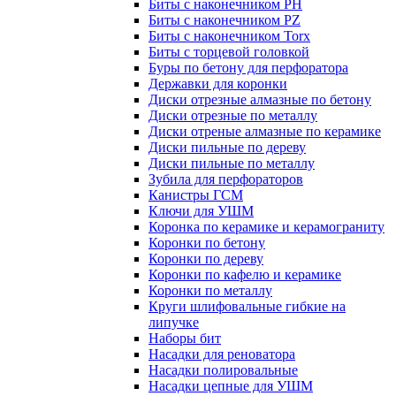
Биты с наконечником PH
Биты с наконечником PZ
Биты с наконечником Torx
Биты с торцевой головкой
Буры по бетону для перфоратора
Державки для коронки
Диски отрезные алмазные по бетону
Диски отрезные по металлу
Диски отреные алмазные по керамике
Диски пильные по дереву
Диски пильные по металлу
Зубила для перфораторов
Канистры ГСМ
Ключи для УШМ
Коронка по керамике и керамограниту
Коронки по бетону
Коронки по дереву
Коронки по кафелю и керамике
Коронки по металлу
Круги шлифовальные гибкие на
липучке
Наборы бит
Насадки для реноватора
Насадки полировальные
Насадки цепные для УШМ