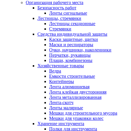
Организация рабочего места
Безопасность работ
Ленты сигнальные
Лестницы, стремянки
Лестницы секционные
Стремянки
Средства индивидуальной защиты
Каски защитные, щитки
Маски и респираторы
Очки, наушники, наколенники
Перчатки, рукавицы
Плащи, комбинезоны
Хозяйственные товары
Ведра
Емкости строительные
Контейнеры
Лента алюминиевая
Лента клейкая двусторонняя
Лента металлизированная
Лента-скотч
Ленты малярные
Мешки для строительного мусора
Мешки для упаковки колес
Хранение инструмента
Полки для инструмента