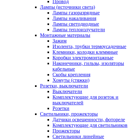
Провод
Лампы (источники света)
Лампы газоразрядные
Лампы накаливания
Лампы светодиодные
Лампы теплоизлучатели
Монтажные материалы
Зажим
Изолента, трубки термоусадочные
Клемники, колодки клеммные
Коробки электромонтажные
Наконечники, гильзы, изоляторы
кабельные
Скобы крепления
Хомуты (стяжки)
Розетки, выключатели
Выключатели
Комплектующие для розеток и
выключателей
Розетки
Светильники, прожекторы
Датчики освещенности, фотореле
Комплектующие для светильников
Прожекторы
Светильники линейные