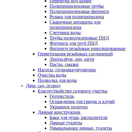
Переходы под шланг
Полипропиленовые трубы
Полипропиленовые фитинги
Резаки для полипропилена
Сварочные аппараты для
полипропилена
Счетчики воды
Трубы полиэтиленовые ПНД
Фитинги для труб ПНД
Фитинги резьбовые никелированные
Герметизация резьбовых соединений
Ленты-фум, лен, нити
Пасты, смазки
Насосы, гидроаккумуляторы
Очистка воды
Подводка для воды
Дача, сад, огород
Благоуствойство садового участка
Геотекстиль
Ограждения для грядок и клумб
Укрывное полотно
Дачные конструкции
Баки для душа, распылители
Дачные туалеты
Умывальники дачные, туалеты