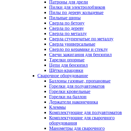
Патроны для дрели
Пилки для электролобзиков
Пилы по дереву кольцевые
Пильные шины
Сверла по бетону
Сверла по дереву
Сверла по металлу
Сверла ступенчатые по металлу
Сверла универсальные
Сверло по керамике и стеклу
Свечи зажигания для бензопил
Тарелки опорные
Цепи для бензопил
Щётки-крацовки
Сварочное оборудование
Баллоны газовые, пропановые
Горелки для полуавтоматов
Горелки кровельные
Горелки на баллон
Держатели наконечника
Клеммы
Комплектующие для полуавтоматов
Комплектующие для сварочного
оборудования
Манометры для сварочного