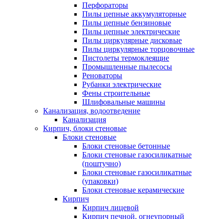
Перфораторы
Пилы цепные аккумуляторные
Пилы цепные бензиновые
Пилы цепные электрические
Пилы циркулярные дисковые
Пилы циркулярные торцовочные
Пистолеты термоклеящие
Промышленные пылесосы
Реноваторы
Рубанки электрические
Фены строительные
Шлифовальные машины
Канализация, водоотведение
Канализация
Кирпич, блоки стеновые
Блоки стеновые
Блоки стеновые бетонные
Блоки стеновые газосиликатные
(поштучно)
Блоки стеновые газосиликатные
(упаковки)
Блоки стеновые керамические
Кирпич
Кирпич лицевой
Кирпич печной, огнеупорный