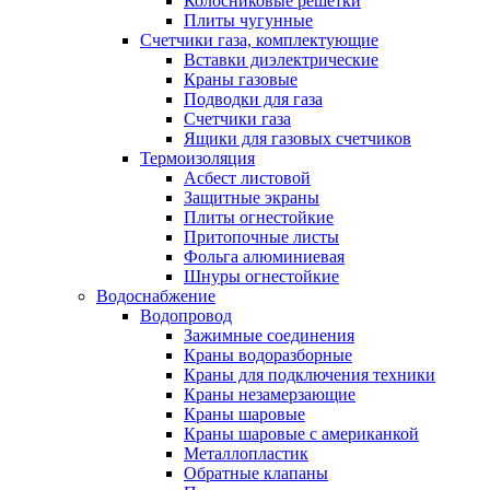
Колосниковые решетки
Плиты чугунные
Счетчики газа, комплектующие
Вставки диэлектрические
Краны газовые
Подводки для газа
Счетчики газа
Ящики для газовых счетчиков
Термоизоляция
Асбест листовой
Защитные экраны
Плиты огнестойкие
Притопочные листы
Фольга алюминиевая
Шнуры огнестойкие
Водоснабжение
Водопровод
Зажимные соединения
Краны водоразборные
Краны для подключения техники
Краны незамерзающие
Краны шаровые
Краны шаровые с американкой
Металлопластик
Обратные клапаны