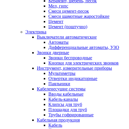
Керамзит, щебень, песок
Мел, гипс
Смеси цемент-песок
Смеси шамотные жаростойкие
Цемент
Цемент (поштучно)
Электрика
Выключатели автоматические
Автоматы
Дифференциальные автоматы, УЗО
Звонки дверные
Звонки беспроводные
Кнопки для электрических звонков
Инструмент, измерительные приборы
Мультиметры
Отвертки индикаторные
Паяльники
Кабеленесущие системы
Вводы кабельные
Кабель-каналы
Клипсы для труб
Площадки для труб
Трубы гофрированные
Кабельная продукция
Кабель