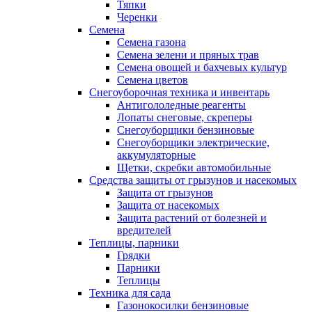
Тяпки
Черенки
Семена
Семена газона
Семена зелени и пряных трав
Семена овощей и бахчевых культур
Семена цветов
Снегоуборочная техника и инвентарь
Антигололедные реагенты
Лопаты снеговые, скреперы
Снегоуборщики бензиновые
Снегоуборщики электрические,
аккумуляторные
Щетки, скребки автомобильные
Средства защиты от грызунов и насекомых
Защита от грызунов
Защита от насекомых
Защита растений от болезней и
вредителей
Теплицы, парники
Грядки
Парники
Теплицы
Техника для сада
Газонокосилки бензиновые