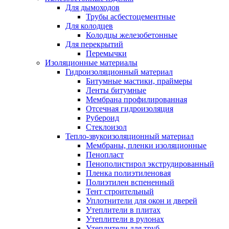
Для дымоходов
Трубы асбестоцементные
Для колодцев
Колодцы железобетонные
Для перекрытий
Перемычки
Изоляционные материалы
Гидроизоляционный материал
Битумные мастики, праймеры
Ленты битумные
Мембрана профилированная
Отсечная гидроизоляция
Рубероид
Стеклоизол
Тепло-звукоизоляционный материал
Мембраны, пленки изоляционные
Пенопласт
Пенополистирол экструдированный
Пленка полиэтиленовая
Полиэтилен вспененный
Тент строительный
Уплотнители для окон и дверей
Утеплители в плитах
Утеплители в рулонах
Утеплители для труб