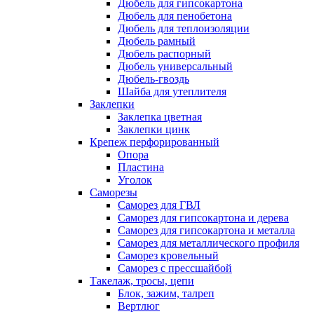
Дюбель для гипсокартона
Дюбель для пенобетона
Дюбель для теплоизоляции
Дюбель рамный
Дюбель распорный
Дюбель универсальный
Дюбель-гвоздь
Шайба для утеплителя
Заклепки
Заклепка цветная
Заклепки цинк
Крепеж перфорированный
Опора
Пластина
Уголок
Саморезы
Саморез для ГВЛ
Саморез для гипсокартона и дерева
Саморез для гипсокартона и металла
Саморез для металлического профиля
Саморез кровельный
Саморез с прессшайбой
Такелаж, тросы, цепи
Блок, зажим, талреп
Вертлюг