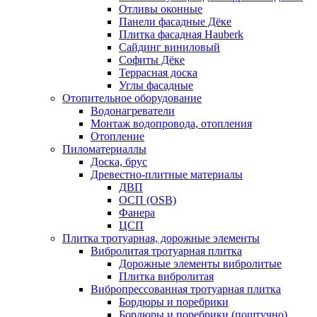
Отливы оконные
Панели фасадные Дёке
Плитка фасадная Hauberk
Сайдинг виниловый
Софиты Дёке
Террасная доска
Углы фасадные
Отопительное оборудование
Водонагреватели
Монтаж водопровода, отопления
Отопление
Пиломатериаллы
Доска, брус
Древестно-плитные материалы
ДВП
ОСП (OSB)
Фанера
ЦСП
Плитка тротуарная, дорожные элементы
Вибролитая тротуарная плитка
Дорожные элементы вибролитые
Плитка вибролитая
Вибропрессованная тротуарная плитка
Бордюры и поребрики
Бордюры и поребрики (поштучно)