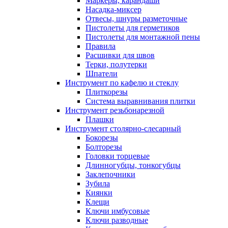
Маркеры, карандаши
Насадка-миксер
Отвесы, шнуры разметочные
Пистолеты для герметиков
Пистолеты для монтажной пены
Правила
Расшивки для швов
Терки, полутерки
Шпатели
Инструмент по кафелю и стеклу
Плиткорезы
Система выравнивания плитки
Инструмент резьбонарезной
Плашки
Инструмент столярно-слесарный
Бокорезы
Болторезы
Головки торцевые
Длинногубцы, тонкогубцы
Заклепочники
Зубила
Киянки
Клещи
Ключи имбусовые
Ключи разводные