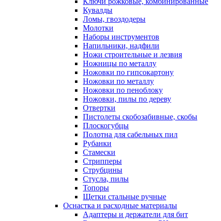
Ключи рожковые, комбинированные
Кувалды
Ломы, гвоздодеры
Молотки
Наборы инструментов
Напильники, надфили
Ножи строительные и лезвия
Ножницы по металлу
Ножовки по гипсокартону
Ножовки по металлу
Ножовки по пеноблоку
Ножовки, пилы по дереву
Отвертки
Пистолеты скобозабивные, скобы
Плоскогубцы
Полотна для сабельных пил
Рубанки
Стамески
Стрипперы
Струбцины
Стусла, пилы
Топоры
Щетки стальные ручные
Оснастка и расходные материалы
Адаптеры и держатели для бит