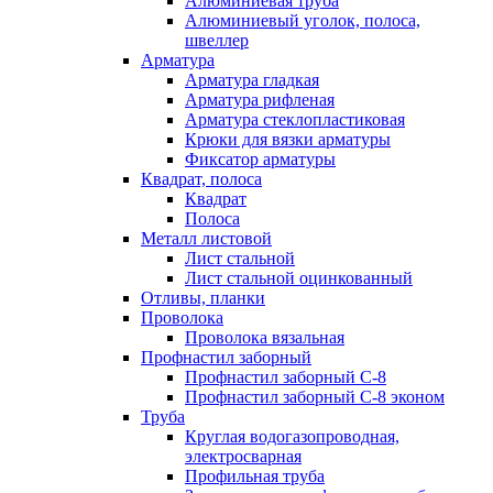
Алюминиевая труба
Алюминиевый уголок, полоса,
швеллер
Арматура
Арматура гладкая
Арматура рифленая
Арматура стеклопластиковая
Крюки для вязки арматуры
Фиксатор арматуры
Квадрат, полоса
Квадрат
Полоса
Металл листовой
Лист стальной
Лист стальной оцинкованный
Отливы, планки
Проволока
Проволока вязальная
Профнастил заборный
Профнастил заборный С-8
Профнастил заборный С-8 эконом
Труба
Круглая водогазопроводная,
электросварная
Профильная труба