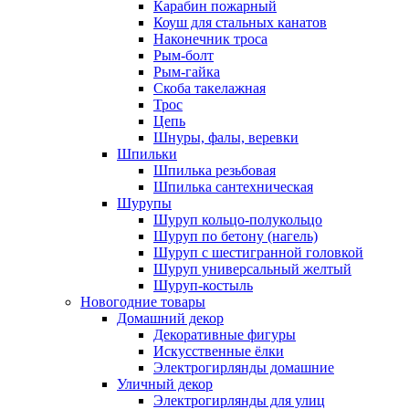
Карабин пожарный
Коуш для стальных канатов
Наконечник троса
Рым-болт
Рым-гайка
Скоба такелажная
Трос
Цепь
Шнуры, фалы, веревки
Шпильки
Шпилька резьбовая
Шпилька сантехническая
Шурупы
Шуруп кольцо-полукольцо
Шуруп по бетону (нагель)
Шуруп с шестигранной головкой
Шуруп универсальный желтый
Шуруп-костыль
Новогодние товары
Домашний декор
Декоративные фигуры
Искусственные ёлки
Электрогирлянды домашние
Уличный декор
Электрогирлянды для улиц