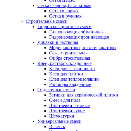
Сетка ЦПВС
Сетка сварная, базальтовая
Сетка в картах
Сетка в рулонах
Строительные смеси
Гидроизоляционные смеси
Гидроизоляция обмазочная
Гидроизоляция проникающая
Добавки в растворы
Модификаторы, пластификаторы
Сажа строительная
Фибра строительная
Клеи, растворы кладочные
Клеи для газосиликата
Клеи для плитки
Клеи для теплоизоляции
Растворы кладочные
Отделочные смеси
Затирки для керамической плитки
Смеси для пола
Шпатлевки готовые
Шпатлевки сухие
Штукатурки
Универсальные смеси
Известь