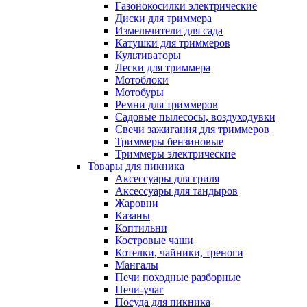
Газонокосилки электрические
Диски для триммера
Измельчители для сада
Катушки для триммеров
Культиваторы
Лески для триммера
Мотоблоки
Мотобуры
Ремни для триммеров
Садовые пылесосы, воздуходувки
Свечи зажигания для триммеров
Триммеры бензиновые
Триммеры электрические
Товары для пикника
Аксессуары для гриля
Аксессуары для тандыров
Жаровни
Казаны
Коптильни
Костровые чаши
Котелки, чайники, треноги
Мангалы
Печи походные разборные
Печи-учаг
Посуда для пикника