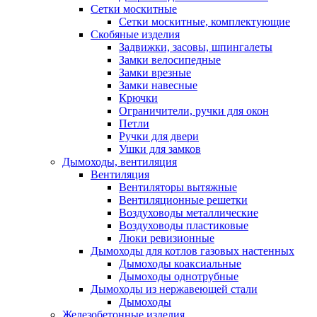
Сетки москитные
Сетки москитные, комплектующие
Скобяные изделия
Задвижки, засовы, шпингалеты
Замки велосипедные
Замки врезные
Замки навесные
Крючки
Ограничители, ручки для окон
Петли
Ручки для двери
Ушки для замков
Дымоходы, вентиляция
Вентиляция
Вентиляторы вытяжные
Вентиляционные решетки
Воздуховоды металлические
Воздуховоды пластиковые
Люки ревизионные
Дымоходы для котлов газовых настенных
Дымоходы коаксиальные
Дымоходы однотрубные
Дымоходы из нержавеющей стали
Дымоходы
Железобетонные изделия