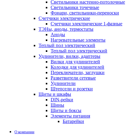
Светильники настенно-потолочные
Светильники точечные
Фонари, светильники-переноски
Счетчики электрические
Счетчики электрические 1-фазные
ТЭНы, аноды, термостаты
Аноды
Нагревательные элементы
Теплый пол электрический
Теплый пол электрический
Удлинители, вилки, адаптеры
Вилки для удлинителей
Колодки для удлинителей
Переключатели, заглушки
Разветвители сетевые
Удлинители
Штепсели и розетки
Щиты и шкафы
DIN-рейки
Шины
Щиты и боксы
Элементы питания
Батарейки
О компании