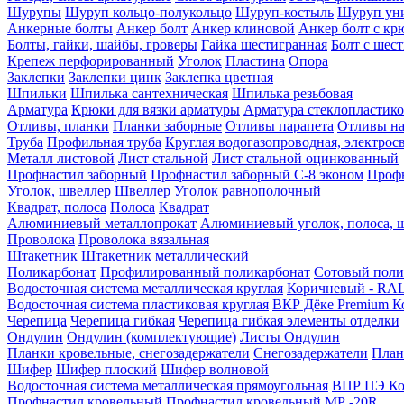
Шурупы
Шуруп кольцо-полукольцо
Шуруп-костыль
Шуруп ун
Анкерные болты
Анкер болт
Анкер клиновой
Анкер болт с кр
Болты, гайки, шайбы, гроверы
Гайка шестигранная
Болт c шес
Крепеж перфорированный
Уголок
Пластина
Опора
Заклепки
Заклепки цинк
Заклепка цветная
Шпильки
Шпилька сантехническая
Шпилька резьбовая
Арматура
Крюки для вязки арматуры
Арматура стеклопластико
Отливы, планки
Планки заборные
Отливы парапета
Отливы на
Труба
Профильная труба
Круглая водогазопроводная, электрос
Металл листовой
Лист стальной
Лист стальной оцинкованный
Профнастил заборный
Профнастил заборный С-8 эконом
Профн
Уголок, швеллер
Швеллер
Уголок равнополочный
Квадрат, полоса
Полоса
Квадрат
Алюминиевый металлопрокат
Алюминиевый уголок, полоса, 
Проволока
Проволока вязальная
Штакетник
Штакетник металлический
Поликарбонат
Профилированный поликарбонат
Сотовый поли
Водосточная система металлическая круглая
Коричневый - RAL
Водосточная система пластиковая круглая
ВКР Дёке Premium К
Черепица
Черепица гибкая
Черепица гибкая элементы отделки
Ондулин
Ондулин (комплектующие)
Листы Ондулин
Планки кровельные, снегозадержатели
Снегозадержатели
План
Шифер
Шифер плоский
Шифер волновой
Водосточная система металлическая прямоугольная
ВПР ПЭ Ко
Профнастил кровельный
Профнастил кровельный МР -20R