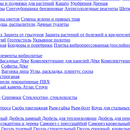
ы и подвязки для растений
Кашпо
Удобрения
Дренаж
еры
Снегоуборщики бензиновые
Антигололедные реагенты
Щетк
на цветов
Семена зелени и пряных трав
душа, распылители
Дачные туалеты
ых
Защита от грызунов
Защита растений от болезней и вредителе
умб
Геотекстиль
Укрывное полотно
ная
Бордюры и поребрики
Плитка вибропрессованная (послойно
лементы вибролитые
фасадные Дёке
Комплектующие для панелей Дёке
Комплектующи
Софиты Дёке
а
Вагонка липа
Углы, раскладка, плинтус сосна
строганая
нели декоративные ПВХ
ый камень Атлас Стоун
н
Серпянки
Стеклосетки, стеклохолсты
троса
Скоба такелажная
Рым-гайка
Рым-болт
Коуш для стальных
рный
Дюбель рамный
Дюбель для теплоизоляции
Дюбель для пен
сокартона и дерева
Саморез с прессшайбой
Саморез кровельный
Гвоздь толевый
Гвоздь строительный
Гвоздь ершоный, кровел