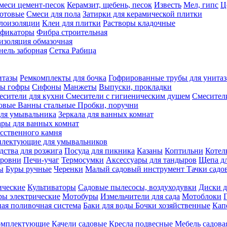
меси цемент-песок
Керамзит, щебень, песок
Известь
Мел, гипс
Ц
отовые
Смеси для пола
Затирки для керамической плитки
плоизоляции
Клеи для плитки
Растворы кладочные
ификаторы
Фибра строительная
изоляция обмазочная
нель заборная
Сетка Рабица
итазы
Ремкомплекты для бочка
Гофрированные трубы для унитаз
бы гофры
Сифоны
Манжеты
Выпуски, прокладки
есители для кухни
Смесители с гигиеническим душем
Смесител
ловые
Ванны стальные
Пробки, поручни
ля умывальника
Зеркала для ванных комнат
ары для ванных комнат
сственного камня
лектующие для умывальников
едства для розжига
Посуда для пикника
Казаны
Коптильни
Котел
ровни
Печи-учаг
Термосумки
Аксессуары для тандыров
Щепа дл
ы
Буры ручные
Черенки
Малый садовый инструмент
Тачки садо
ические
Культиваторы
Садовые пылесосы, воздуходувки
Диски д
ы электрические
Мотобуры
Измельчители для сада
Мотоблоки
ая поливочная система
Баки для воды
Бочки хозяйственные
Кап
комплектующие
Качели садовые
Кресла подвесные
Мебель садова