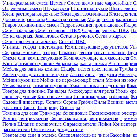
Универсальные смеси
Цемент
Смеси шамотные жаростойкие
С
Отделочные смеси
Штукатурки
Шпатлевки сухие
Шпатлевки г
Клеи, растворы кладочные
Клеи для газосиликата
Клеи для те
Добавки в растворы
Сажа строительная
Модификаторы, пласт
Гидроизоляционные смеси
Гидроизоляция проникающая
Гидро
Сетка заборная
Сетка сварная в ПВХ
Садовая решетка ПВХ
Па
Сетка сварная, базальтовая
Сетка в рулонах
Сетка в картах
Сетка просечно-вытяжная
Сетка ЦПВС
Унитазы, гофры, инсталяции
Комплектующие для унитазов
Ун
Сифоны, манжеты, гофры
Шланги для стиральных машин
Тру
Смесители, комплектующие
Комплектующие для смесителя
См
Ванны, комплектующие
Экраны, каркасы, ножки
Ванны акри
Мебель для ванных комнат
Шкафы настенные, пеналы
Тумбы д
Аксессуары для ванны и кухни
Аксессуары для кухни
Аксессу
Мойки кухонные
Мойки из нержавеющей стали
Мойки из иску
Умывальники, комплектующие
Умывальники, пьедесталы
Комп
Товары для пикника
Тандыры
Аксессуары для гриля
Уголь, ср
гриль чугунные
Костровые чаши
Печи походные разборные
Жа
Садовый инвентарь
Лопаты
Серпы
Грабли
Вилы
Веники, метл
для тачек
Тяпки
Топорище
Секаторы
Техника для сада
Триммеры бензиновые
Газонокосилки электр
Ремни для триммеров
Свечи зажигания для триммеров
Триммер
Полив
Шланги поливочные
Опрыскиватели
Лейки
Коннекторн
распылители
Оросители, дождеватели
Товары для сада и отдыха
Садовая мебель из липы
Бассейны, 