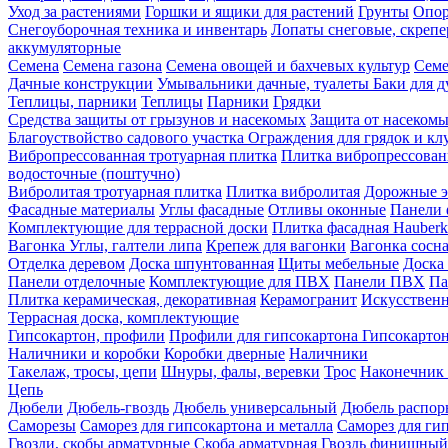
Уход за растениями
Горшки и ящики для растений
Грунты
Опор
Снегоуборочная техника и инвентарь
Лопаты снеговые, скреп
аккумуляторные
Семена
Семена газона
Семена овощей и бахчевых культур
Семе
Дачные конструкции
Умывальники дачные, туалеты
Баки для 
Теплицы, парники
Теплицы
Парники
Грядки
Средства защиты от грызунов и насекомых
Защита от насеком
Благоуствойство садового участка
Ограждения для грядок и кл
Вибропрессованная тротуарная плитка
Плитка вибропрессован
водосточные (поштучно)
Вибролитая тротуарная плитка
Плитка вибролитая
Дорожные э
Фасадные материалы
Углы фасадные
Отливы оконные
Панели 
Комплектующие для террасной доски
Плитка фасадная Hauberk
Вагонка
Углы, галтели липа
Крепеж для вагонки
Вагонка сосн
Отделка деревом
Доска шпунтованная
Щиты мебельные
Доска 
Панели отделочные
Комплектующие для ПВХ
Панели ПВХ
Па
Плитка керамическая, декоративная
Керамогранит
Искусственн
Террасная доска, комплектующие
Гипсокартон, профили
Профили для гипсокартона
Гипсокарто
Наличники и коробки
Коробки дверные
Наличники
Такелаж, тросы, цепи
Шнуры, фалы, веревки
Трос
Наконечник 
Цепь
Дюбели
Дюбель-гвоздь
Дюбель универсальный
Дюбель распо
Саморезы
Саморез для гипсокартона и металла
Саморез для гип
Гвозди, скобы арматурные
Скоба арматурная
Гвоздь финишный