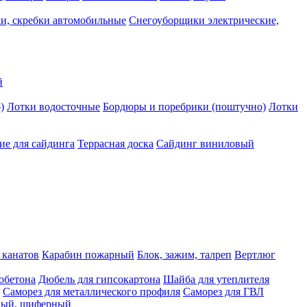
и, скребки автомобильные
Снегоуборщики электрические,
й
)
Лотки водосточные
Бордюры и поребрики (поштучно)
Лотки
е для сайдинга
Террасная доска
Сайдинг виниловый
 канатов
Карабин пожарный
Блок, зажим, талреп
Вертлюг
обетона
Дюбель для гипсокартона
Шайба для утеплителя
Саморез для металлического профиля
Саморез для ГВЛ
ьный, шиферный