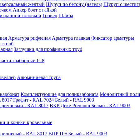
иверсальный желтый
Шуруп по бетону (нагель)
Шуруп с шестиг
ючком
Анкер болт с гайкой
тигранной головкой
Гровер
Шайба
вая
Арматура рифленая
Арматура гладкая
Фиксатор арматуры
 столб
варная
Заглушки для профильных труб
астил заборный С-8
швеллер
Алюминиевая труба
карбонат
Комплектующие для поликарбоната
Монолитный поли
 8017
Графит - RAL 7024
Белый - RAL 9003
оричневый - RAL 8017
ВКР Дёке Premium Белый - RAL 9003
ки и коньки кровельные
ричневый - RAL 8017
ВПР ПЭ Белый - RAL 9003