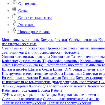
Сантехника
Сетка
Строительные смеси
Электрика
Новогодние товары
Монтажные материалы
Хомуты (стяжки)
Скобы крепления
Кор
изоляторы кабельные
Светильники, прожекторы
Прожекторы
Светильники линейны
светильников
Датчики освещенности, фотореле
Удлинители, вилки, адаптеры
Удлинители
Разветвители сетевы
Кабеленесущие системы
Трубы гофрированные
Кабель-каналы
Лампы (источники света)
Лампы теплоизлучатели
Лампы свет
Щиты и шкафы
Щиты и боксы
Шины
DIN-рейки
Элементы пи
Инструмент, измерительные приборы
Паяльники
Отвертки ин
Розетки, выключатели
Выключатели
Розетки
Комплектующие д
Выключатели автоматические
Дифференциальные автоматы, 
Звонки дверные
Кнопки для электрических звонков
Звонки бе
Кабельная продукция
Провод
Кабель
ТЭНы, аноды, термостаты
Аноды
Нагревательные элементы
Счетчики электрические
Счетчики электрические 1-фазные
Теплый пол электрический
Теплый пол электрический