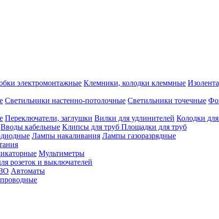
обки электромонтажные
Клемники, колодки клеммные
Изолента
е
Светильники настенно-потолочные
Светильники точечные
Фо
е
Переключатели, заглушки
Вилки для удлинителей
Колодки для
Вводы кабельные
Клипсы для труб
Площадки для труб
одиодные
Лампы накаливания
Лампы газоразрядные
тания
дикаторные
Мультиметры
ля розеток и выключателей
УЗО
Автоматы
спроводные