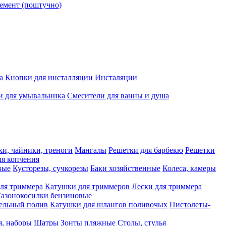
емент (поштучно)
а
Кнопки для инсталляции
Инсталяции
и для умывальника
Смесители для ванны и душа
ки, чайники, треноги
Мангалы
Решетки для барбекю
Решетки
я копчения
вые
Кусторезы, сучкорезы
Баки хозяйственные
Колеса, камеры
ля триммера
Катушки для триммеров
Лески для триммера
Газонокосилки бензиновые
ельный полив
Катушки для шлангов поливочых
Пистолеты-
я, наборы
Шатры
Зонты пляжные
Столы, стулья