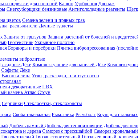
ы и подвязки для растений
Кашпо
Удобрения
Дренаж
еры
Снегоуборщики бензиновые
Антигололедные реагенты
Щетк
на цветов
Семена зелени и пряных трав
душа, распылители
Дачные туалеты
ых
Защита от грызунов
Защита растений от болезней и вредителе
умб
Геотекстиль
Укрывное полотно
ная
Бордюры и поребрики
Плитка вибропрессованная (послойно
лементы вибролитые
фасадные Дёке
Комплектующие для панелей Дёке
Комплектующи
Софиты Дёке
а
Вагонка липа
Углы, раскладка, плинтус сосна
строганая
нели декоративные ПВХ
ый камень Атлас Стоун
н
Серпянки
Стеклосетки, стеклохолсты
троса
Скоба такелажная
Рым-гайка
Рым-болт
Коуш для стальных
рный
Дюбель рамный
Дюбель для теплоизоляции
Дюбель для пен
сокартона и дерева
Саморез с прессшайбой
Саморез кровельный
Гвоздь толевый
Гвоздь строительный
Гвоздь ершоный, кровел