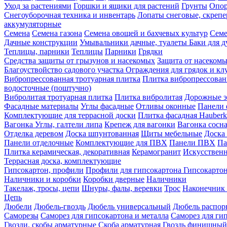
Уход за растениями
Горшки и ящики для растений
Грунты
Опор
Снегоуборочная техника и инвентарь
Лопаты снеговые, скреп
аккумуляторные
Семена
Семена газона
Семена овощей и бахчевых культур
Семе
Дачные конструкции
Умывальники дачные, туалеты
Баки для 
Теплицы, парники
Теплицы
Парники
Грядки
Средства защиты от грызунов и насекомых
Защита от насеком
Благоуствойство садового участка
Ограждения для грядок и кл
Вибропрессованная тротуарная плитка
Плитка вибропрессован
водосточные (поштучно)
Вибролитая тротуарная плитка
Плитка вибролитая
Дорожные э
Фасадные материалы
Углы фасадные
Отливы оконные
Панели 
Комплектующие для террасной доски
Плитка фасадная Hauberk
Вагонка
Углы, галтели липа
Крепеж для вагонки
Вагонка сосн
Отделка деревом
Доска шпунтованная
Щиты мебельные
Доска 
Панели отделочные
Комплектующие для ПВХ
Панели ПВХ
Па
Плитка керамическая, декоративная
Керамогранит
Искусственн
Террасная доска, комплектующие
Гипсокартон, профили
Профили для гипсокартона
Гипсокарто
Наличники и коробки
Коробки дверные
Наличники
Такелаж, тросы, цепи
Шнуры, фалы, веревки
Трос
Наконечник 
Цепь
Дюбели
Дюбель-гвоздь
Дюбель универсальный
Дюбель распо
Саморезы
Саморез для гипсокартона и металла
Саморез для гип
Гвозди, скобы арматурные
Скоба арматурная
Гвоздь финишный