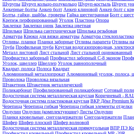
Шурупы
Шуруп кольцо-полукольцо
Шуруп-костыль
Шуруп ун
Анкерные болты
Анкер болт
Анкер клиновой
Анкер болт с кр
Болты, гайки, шайбы, гроверы
Гайка шестигранная
Болт c шес
Крепеж перфорированный
Уголок
Пластина
Опора
Заклепки
Заклепки цинк
Заклепка цветная
Шпильки
Шпилька сантехническая
Шпилька резьбовая
Арматура
Крюки для вязки арматуры
Арматура стеклопластико
Отливы, планки
Планки заборные
Отливы парапета
Отливы на
Труба
Профильная труба
Круглая водогазопроводная, электрос
Металл листовой
Лист стальной
Лист стальной оцинкованный
Профнастил заборный
Профнастил заборный С-8 эконом
Профн
Уголок, швеллер
Швеллер
Уголок равнополочный
Квадрат, полоса
Полоса
Квадрат
Алюминиевый металлопрокат
Алюминиевый уголок, полоса, 
Проволока
Проволока вязальная
Штакетник
Штакетник металлический
Поликарбонат
Профилированный поликарбонат
Сотовый поли
Водосточная система металлическая круглая
Коричневый - RAL
Водосточная система пластиковая круглая
ВКР Дёке Premium К
Черепица
Черепица гибкая
Черепица гибкая элементы отделки
Ондулин
Ондулин (комплектующие)
Листы Ондулин
Планки кровельные, снегозадержатели
Снегозадержатели
План
Шифер
Шифер плоский
Шифер волновой
Водосточная система металлическая прямоугольная
ВПР ПЭ Ко
Профнастил кровельный
Профнастил кровельный МР -20R