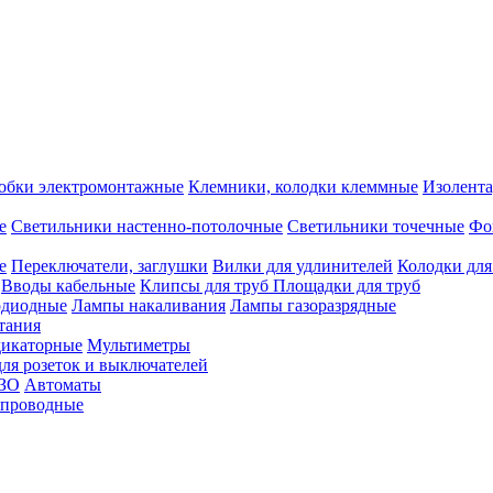
обки электромонтажные
Клемники, колодки клеммные
Изолента
е
Светильники настенно-потолочные
Светильники точечные
Фо
е
Переключатели, заглушки
Вилки для удлинителей
Колодки для
Вводы кабельные
Клипсы для труб
Площадки для труб
одиодные
Лампы накаливания
Лампы газоразрядные
тания
дикаторные
Мультиметры
ля розеток и выключателей
УЗО
Автоматы
спроводные