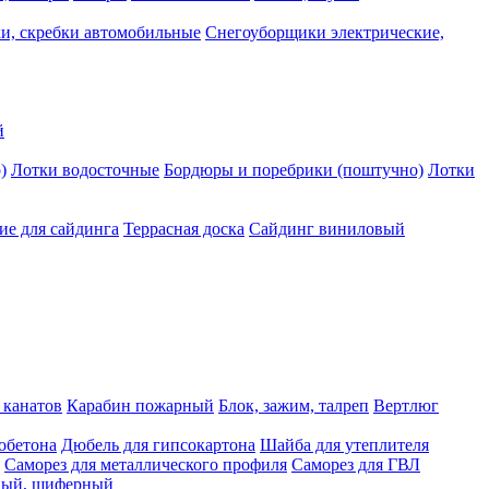
и, скребки автомобильные
Снегоуборщики электрические,
й
)
Лотки водосточные
Бордюры и поребрики (поштучно)
Лотки
е для сайдинга
Террасная доска
Сайдинг виниловый
 канатов
Карабин пожарный
Блок, зажим, талреп
Вертлюг
обетона
Дюбель для гипсокартона
Шайба для утеплителя
Саморез для металлического профиля
Саморез для ГВЛ
ьный, шиферный