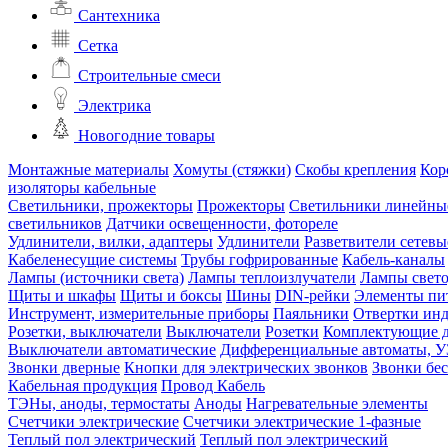
Сантехника
Сетка
Строительные смеси
Электрика
Новогодние товары
Монтажные материалы
Хомуты (стяжки)
Скобы крепления
Кор
изоляторы кабельные
Светильники, прожекторы
Прожекторы
Светильники линейны
светильников
Датчики освещенности, фотореле
Удлинители, вилки, адаптеры
Удлинители
Разветвители сетевы
Кабеленесущие системы
Трубы гофрированные
Кабель-каналы
Лампы (источники света)
Лампы теплоизлучатели
Лампы свет
Щиты и шкафы
Щиты и боксы
Шины
DIN-рейки
Элементы пи
Инструмент, измерительные приборы
Паяльники
Отвертки ин
Розетки, выключатели
Выключатели
Розетки
Комплектующие д
Выключатели автоматические
Дифференциальные автоматы, 
Звонки дверные
Кнопки для электрических звонков
Звонки бе
Кабельная продукция
Провод
Кабель
ТЭНы, аноды, термостаты
Аноды
Нагревательные элементы
Счетчики электрические
Счетчики электрические 1-фазные
Теплый пол электрический
Теплый пол электрический