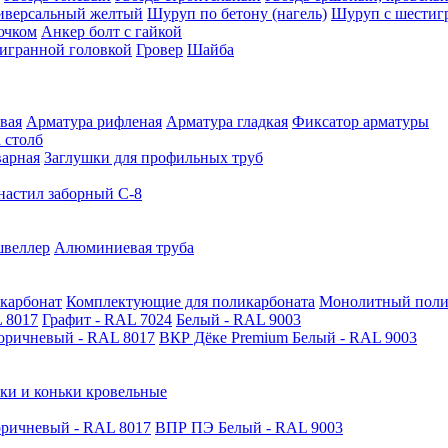
иверсальный желтый
Шуруп по бетону (нагель)
Шуруп с шестиг
ючком
Анкер болт с гайкой
тигранной головкой
Гровер
Шайба
вая
Арматура рифленая
Арматура гладкая
Фиксатор арматуры
 столб
варная
Заглушки для профильных труб
астил заборный С-8
швеллер
Алюминиевая труба
карбонат
Комплектующие для поликарбоната
Монолитный поли
 8017
Графит - RAL 7024
Белый - RAL 9003
оричневый - RAL 8017
ВКР Дёке Premium Белый - RAL 9003
ки и коньки кровельные
ричневый - RAL 8017
ВПР ПЭ Белый - RAL 9003