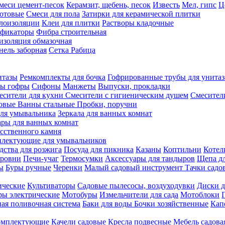
меси цемент-песок
Керамзит, щебень, песок
Известь
Мел, гипс
Ц
отовые
Смеси для пола
Затирки для керамической плитки
плоизоляции
Клеи для плитки
Растворы кладочные
ификаторы
Фибра строительная
изоляция обмазочная
нель заборная
Сетка Рабица
итазы
Ремкомплекты для бочка
Гофрированные трубы для унитаз
бы гофры
Сифоны
Манжеты
Выпуски, прокладки
есители для кухни
Смесители с гигиеническим душем
Смесител
ловые
Ванны стальные
Пробки, поручни
ля умывальника
Зеркала для ванных комнат
ары для ванных комнат
сственного камня
лектующие для умывальников
едства для розжига
Посуда для пикника
Казаны
Коптильни
Котел
ровни
Печи-учаг
Термосумки
Аксессуары для тандыров
Щепа дл
ы
Буры ручные
Черенки
Малый садовый инструмент
Тачки садо
ические
Культиваторы
Садовые пылесосы, воздуходувки
Диски д
ы электрические
Мотобуры
Измельчители для сада
Мотоблоки
ая поливочная система
Баки для воды
Бочки хозяйственные
Кап
комплектующие
Качели садовые
Кресла подвесные
Мебель садова