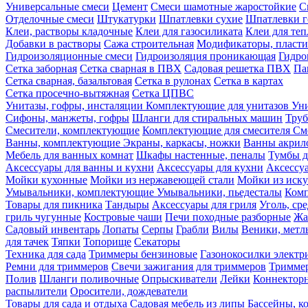
Универсальные смеси
Цемент
Смеси шамотные жаростойкие
С
Отделочные смеси
Штукатурки
Шпатлевки сухие
Шпатлевки г
Клеи, растворы кладочные
Клеи для газосиликата
Клеи для те
Добавки в растворы
Сажа строительная
Модификаторы, пласт
Гидроизоляционные смеси
Гидроизоляция проникающая
Гидро
Сетка заборная
Сетка сварная в ПВХ
Садовая решетка ПВХ
Па
Сетка сварная, базальтовая
Сетка в рулонах
Сетка в картах
Сетка просечно-вытяжная
Сетка ЦПВС
Унитазы, гофры, инсталяции
Комплектующие для унитазов
Ун
Сифоны, манжеты, гофры
Шланги для стиральных машин
Тру
Смесители, комплектующие
Комплектующие для смесителя
См
Ванны, комплектующие
Экраны, каркасы, ножки
Ванны акри
Мебель для ванных комнат
Шкафы настенные, пеналы
Тумбы д
Аксессуары для ванны и кухни
Аксессуары для кухни
Аксессу
Мойки кухонные
Мойки из нержавеющей стали
Мойки из иску
Умывальники, комплектующие
Умывальники, пьедесталы
Комп
Товары для пикника
Тандыры
Аксессуары для гриля
Уголь, ср
гриль чугунные
Костровые чаши
Печи походные разборные
Жа
Садовый инвентарь
Лопаты
Серпы
Грабли
Вилы
Веники, метл
для тачек
Тяпки
Топорище
Секаторы
Техника для сада
Триммеры бензиновые
Газонокосилки электр
Ремни для триммеров
Свечи зажигания для триммеров
Триммер
Полив
Шланги поливочные
Опрыскиватели
Лейки
Коннекторн
распылители
Оросители, дождеватели
Товары для сада и отдыха
Садовая мебель из липы
Бассейны, 