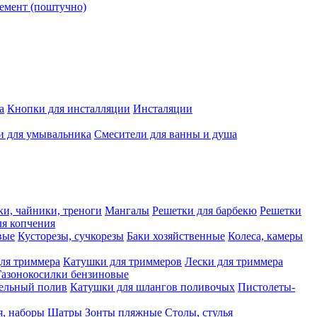
емент (поштучно)
а
Кнопки для инсталляции
Инсталяции
и для умывальника
Смесители для ванны и душа
ки, чайники, треноги
Мангалы
Решетки для барбекю
Решетки
я копчения
вые
Кусторезы, сучкорезы
Баки хозяйственные
Колеса, камеры
ля триммера
Катушки для триммеров
Лески для триммера
Газонокосилки бензиновые
ельный полив
Катушки для шлангов поливочых
Пистолеты-
я, наборы
Шатры
Зонты пляжные
Столы, стулья