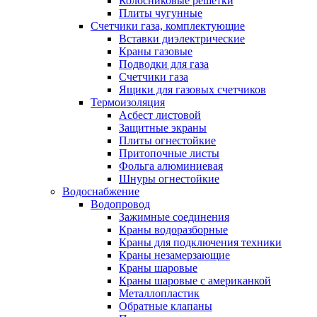
Колосниковые решетки
Плиты чугунные
Счетчики газа, комплектующие
Вставки диэлектрические
Краны газовые
Подводки для газа
Счетчики газа
Ящики для газовых счетчиков
Термоизоляция
Асбест листовой
Защитные экраны
Плиты огнестойкие
Притопочные листы
Фольга алюминиевая
Шнуры огнестойкие
Водоснабжение
Водопровод
Зажимные соединения
Краны водоразборные
Краны для подключения техники
Краны незамерзающие
Краны шаровые
Краны шаровые с американкой
Металлопластик
Обратные клапаны