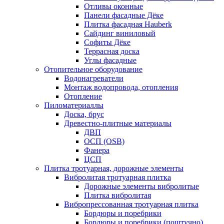
Отливы оконные
Панели фасадные Дёке
Плитка фасадная Hauberk
Сайдинг виниловый
Софиты Дёке
Террасная доска
Углы фасадные
Отопительное оборудование
Водонагреватели
Монтаж водопровода, отопления
Отопление
Пиломатериаллы
Доска, брус
Древестно-плитные материалы
ДВП
ОСП (OSB)
Фанера
ЦСП
Плитка тротуарная, дорожные элементы
Вибролитая тротуарная плитка
Дорожные элементы вибролитые
Плитка вибролитая
Вибропрессованная тротуарная плитка
Бордюры и поребрики
Бордюры и поребрики (поштучно)