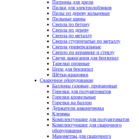
Патроны для дрели
Пилки для электролобзиков
Пилы по дереву кольцевые
Пильные шины
Сверла по бетону
Сверла по дереву
Сверла по металлу
Сверла ступенчатые по металлу
Сверла универсальные
Сверло по керамике и стеклу
Свечи зажигания для бензопил
Тарелки опорные
Цепи для бензопил
Щётки-крацовки
Сварочное оборудование
Баллоны газовые, пропановые
Горелки для полуавтоматов
Горелки кровельные
Горелки на баллон
Держатели наконечника
Клеммы
Комплектующие для полуавтоматов
Комплектующие для сварочного
оборудования
Манометры для сварочного