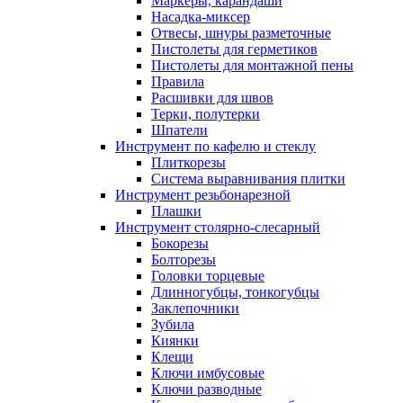
Маркеры, карандаши
Насадка-миксер
Отвесы, шнуры разметочные
Пистолеты для герметиков
Пистолеты для монтажной пены
Правила
Расшивки для швов
Терки, полутерки
Шпатели
Инструмент по кафелю и стеклу
Плиткорезы
Система выравнивания плитки
Инструмент резьбонарезной
Плашки
Инструмент столярно-слесарный
Бокорезы
Болторезы
Головки торцевые
Длинногубцы, тонкогубцы
Заклепочники
Зубила
Киянки
Клещи
Ключи имбусовые
Ключи разводные