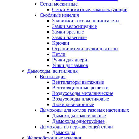
Сетки москитные
Сетки москитные, комплектующие
Скобяные изделия
Задвижки, засовы, шпингалеты
Замки велосипедные
Замки врезные
Замки навесные
Крючки
Ограничители, ручки для окон
Петли
Ручки для двери
Ушки для замков
Дымоходы, вентиляция
Вентиляция
Вентиляторы вытяжные
Вентиляционные решетки
Воздуховоды металлические
Воздуховоды пластиковые
Люки ревизионные
Дымоходы для котлов газовых настенных
Дымоходы коаксиальные
Дымоходы однотрубные
Дымоходы из нержавеющей стали
Дымоходы
Железобетонные изделия