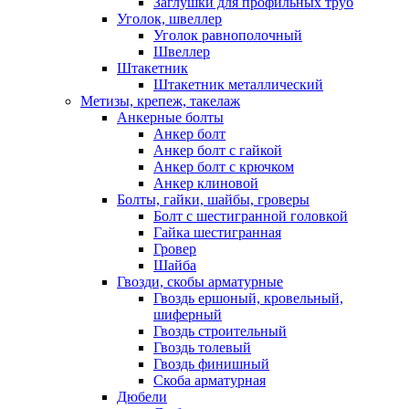
Заглушки для профильных труб
Уголок, швеллер
Уголок равнополочный
Швеллер
Штакетник
Штакетник металлический
Метизы, крепеж, такелаж
Анкерные болты
Анкер болт
Анкер болт с гайкой
Анкер болт с крючком
Анкер клиновой
Болты, гайки, шайбы, гроверы
Болт c шестигранной головкой
Гайка шестигранная
Гровер
Шайба
Гвозди, скобы арматурные
Гвоздь ершоный, кровельный,
шиферный
Гвоздь строительный
Гвоздь толевый
Гвоздь финишный
Скоба арматурная
Дюбели