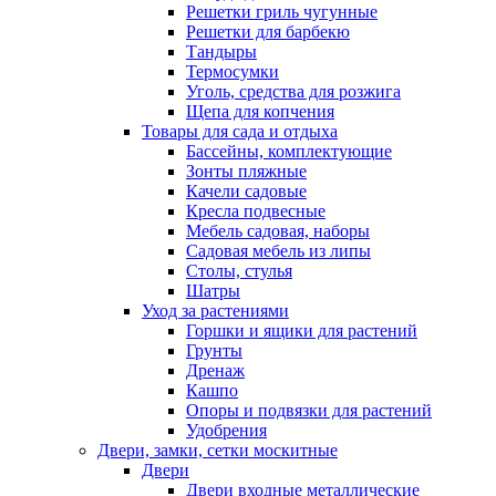
Решетки гриль чугунные
Решетки для барбекю
Тандыры
Термосумки
Уголь, средства для розжига
Щепа для копчения
Товары для сада и отдыха
Бассейны, комплектующие
Зонты пляжные
Качели садовые
Кресла подвесные
Мебель садовая, наборы
Садовая мебель из липы
Столы, стулья
Шатры
Уход за растениями
Горшки и ящики для растений
Грунты
Дренаж
Кашпо
Опоры и подвязки для растений
Удобрения
Двери, замки, сетки москитные
Двери
Двери входные металлические