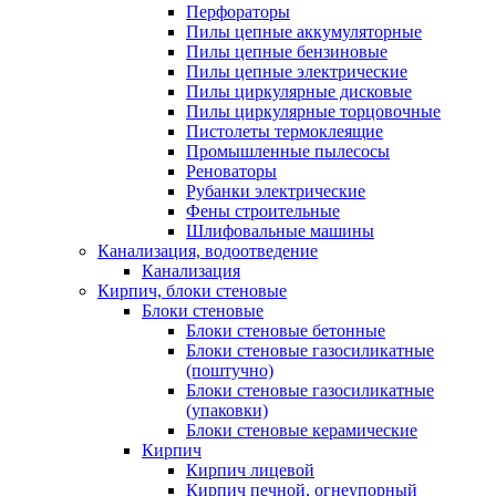
Перфораторы
Пилы цепные аккумуляторные
Пилы цепные бензиновые
Пилы цепные электрические
Пилы циркулярные дисковые
Пилы циркулярные торцовочные
Пистолеты термоклеящие
Промышленные пылесосы
Реноваторы
Рубанки электрические
Фены строительные
Шлифовальные машины
Канализация, водоотведение
Канализация
Кирпич, блоки стеновые
Блоки стеновые
Блоки стеновые бетонные
Блоки стеновые газосиликатные
(поштучно)
Блоки стеновые газосиликатные
(упаковки)
Блоки стеновые керамические
Кирпич
Кирпич лицевой
Кирпич печной, огнеупорный