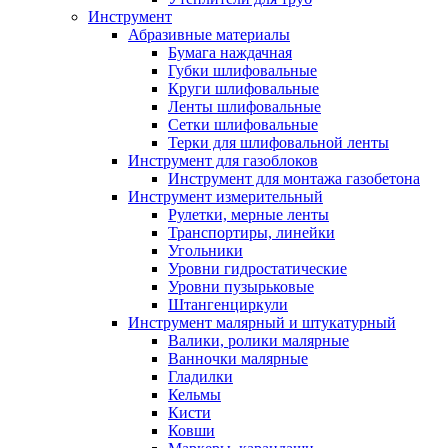
Инструмент
Абразивные материалы
Бумага наждачная
Губки шлифовальные
Круги шлифовальные
Ленты шлифовальные
Сетки шлифовальные
Терки для шлифовальной ленты
Инструмент для газоблоков
Инструмент для монтажа газобетона
Инструмент измерительный
Рулетки, мерные ленты
Транспортиры, линейки
Угольники
Уровни гидростатические
Уровни пузырьковые
Штангенциркули
Инструмент малярный и штукатурный
Валики, ролики малярные
Ванночки малярные
Гладилки
Кельмы
Кисти
Ковши