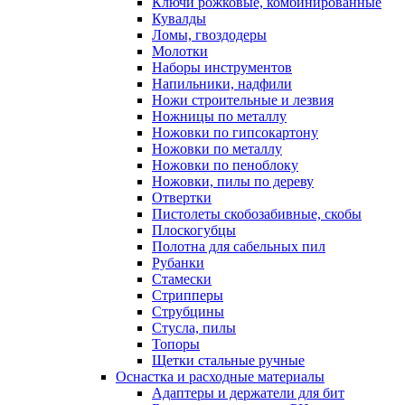
Ключи рожковые, комбинированные
Кувалды
Ломы, гвоздодеры
Молотки
Наборы инструментов
Напильники, надфили
Ножи строительные и лезвия
Ножницы по металлу
Ножовки по гипсокартону
Ножовки по металлу
Ножовки по пеноблоку
Ножовки, пилы по дереву
Отвертки
Пистолеты скобозабивные, скобы
Плоскогубцы
Полотна для сабельных пил
Рубанки
Стамески
Стрипперы
Струбцины
Стусла, пилы
Топоры
Щетки стальные ручные
Оснастка и расходные материалы
Адаптеры и держатели для бит