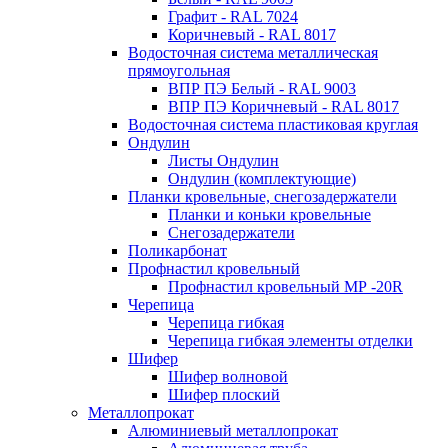
Графит - RAL 7024
Коричневый - RAL 8017
Водосточная система металлическая
прямоугольная
ВПР ПЭ Белый - RAL 9003
ВПР ПЭ Коричневый - RAL 8017
Водосточная система пластиковая круглая
Ондулин
Листы Ондулин
Ондулин (комплектующие)
Планки кровельные, снегозадержатели
Планки и коньки кровельные
Снегозадержатели
Поликарбонат
Профнастил кровельный
Профнастил кровельный МР -20R
Черепица
Черепица гибкая
Черепица гибкая элементы отделки
Шифер
Шифер волновой
Шифер плоский
Металлопрокат
Алюминиевый металлопрокат