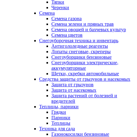
Тяпки
Черенки
Семена
Семена газона
Семена зелени и пряных трав
Семена овощей и бахчевых культур
Семена цветов
Снегоуборочная техника и инвентарь
Антигололедные реагенты
Лопаты снеговые, скреперы
Снегоуборщики бензиновые
Снегоуборщики электрические,
аккумуляторные
Щетки, скребки автомобильные
Средства защиты от грызунов и насекомых
Защита от грызунов
Защита от насекомых
Защита растений от болезней и
вредителей
Теплицы, парники
Грядки
Парники
Теплицы
Техника для сада
Газонокосилки бензиновые