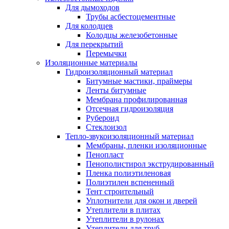
Для дымоходов
Трубы асбестоцементные
Для колодцев
Колодцы железобетонные
Для перекрытий
Перемычки
Изоляционные материалы
Гидроизоляционный материал
Битумные мастики, праймеры
Ленты битумные
Мембрана профилированная
Отсечная гидроизоляция
Рубероид
Стеклоизол
Тепло-звукоизоляционный материал
Мембраны, пленки изоляционные
Пенопласт
Пенополистирол экструдированный
Пленка полиэтиленовая
Полиэтилен вспененный
Тент строительный
Уплотнители для окон и дверей
Утеплители в плитах
Утеплители в рулонах
Утеплители для труб