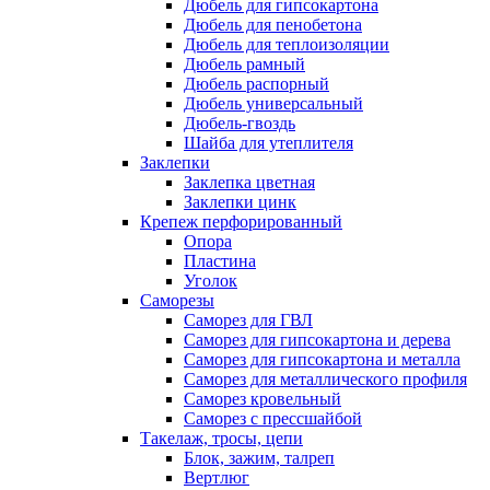
Дюбель для гипсокартона
Дюбель для пенобетона
Дюбель для теплоизоляции
Дюбель рамный
Дюбель распорный
Дюбель универсальный
Дюбель-гвоздь
Шайба для утеплителя
Заклепки
Заклепка цветная
Заклепки цинк
Крепеж перфорированный
Опора
Пластина
Уголок
Саморезы
Саморез для ГВЛ
Саморез для гипсокартона и дерева
Саморез для гипсокартона и металла
Саморез для металлического профиля
Саморез кровельный
Саморез с прессшайбой
Такелаж, тросы, цепи
Блок, зажим, талреп
Вертлюг