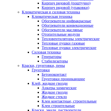
Кирпич рядовой (поштучно)
Кирпич рядовой (упаковки)
Климатическая и силовая техника
Климатическая техника
Обогреватели инфракрасные
Обогреватели конвекционные
Обогреватели масляные
Отопительные модули
Тепловентиляторы электрические
Тепловые пушки газовые
Тепловые пушки электрические
Силовая техника
Генераторы
Стабилизаторы
Краски, грунтовки, пены
Грунтовки
Бетоноконтакт
Грунтовки проникающие
Клей, жидкие гвозди
Анкеры химические
Жидкие гвозди
Жидкое стекло
Клеи контактные, строительные
Клеи строительные
Краски, эмали, растворители