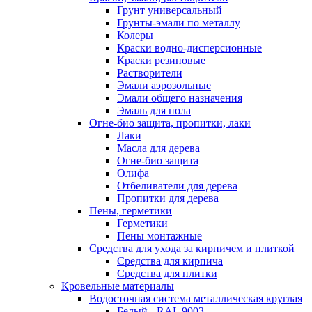
Грунт универсальный
Грунты-эмали по металлу
Колеры
Краски водно-дисперсионные
Краски резиновые
Растворители
Эмали аэрозольные
Эмали общего назначения
Эмаль для пола
Огне-био защита, пропитки, лаки
Лаки
Масла для дерева
Огне-био защита
Олифа
Отбеливатели для дерева
Пропитки для дерева
Пены, герметики
Герметики
Пены монтажные
Средства для ухода за кирпичем и плиткой
Средства для кирпича
Средства для плитки
Кровельные материалы
Водосточная система металлическая круглая
Белый - RAL 9003