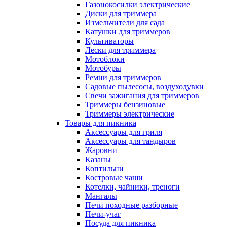
Газонокосилки электрические
Диски для триммера
Измельчители для сада
Катушки для триммеров
Культиваторы
Лески для триммера
Мотоблоки
Мотобуры
Ремни для триммеров
Садовые пылесосы, воздуходувки
Свечи зажигания для триммеров
Триммеры бензиновые
Триммеры электрические
Товары для пикника
Аксессуары для гриля
Аксессуары для тандыров
Жаровни
Казаны
Коптильни
Костровые чаши
Котелки, чайники, треноги
Мангалы
Печи походные разборные
Печи-учаг
Посуда для пикника