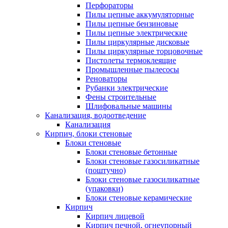
Перфораторы
Пилы цепные аккумуляторные
Пилы цепные бензиновые
Пилы цепные электрические
Пилы циркулярные дисковые
Пилы циркулярные торцовочные
Пистолеты термоклеящие
Промышленные пылесосы
Реноваторы
Рубанки электрические
Фены строительные
Шлифовальные машины
Канализация, водоотведение
Канализация
Кирпич, блоки стеновые
Блоки стеновые
Блоки стеновые бетонные
Блоки стеновые газосиликатные
(поштучно)
Блоки стеновые газосиликатные
(упаковки)
Блоки стеновые керамические
Кирпич
Кирпич лицевой
Кирпич печной, огнеупорный