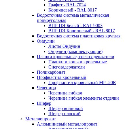
Графит - RAL 7024
Коричневый - RAL 8017
Водосточная система металлическая
прямоугольная
ВПР ПЭ Белый - RAL 9003
ВПР ПЭ Коричневый - RAL 8017
Водосточная система пластиковая круглая
Ондулин
Листы Ондулин
Ондулин (комплектующие)
Планки кровельные, снегозадержатели
Планки и коньки кровельные
Снегозадержатели
Поликарбонат
Профнастил кровельный
Профнастил кровельный МР -20R
Черепица
Черепица гибкая
Черепица гибкая элементы отделки
Шифер
Шифер волновой
Шифер плоский
Металлопрокат
Алюминиевый металлопрокат