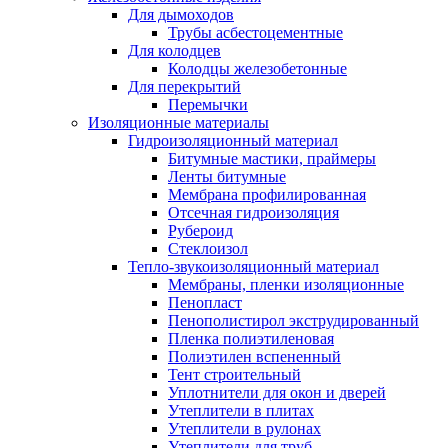
Для дымоходов
Трубы асбестоцементные
Для колодцев
Колодцы железобетонные
Для перекрытий
Перемычки
Изоляционные материалы
Гидроизоляционный материал
Битумные мастики, праймеры
Ленты битумные
Мембрана профилированная
Отсечная гидроизоляция
Рубероид
Стеклоизол
Тепло-звукоизоляционный материал
Мембраны, пленки изоляционные
Пенопласт
Пенополистирол экструдированный
Пленка полиэтиленовая
Полиэтилен вспененный
Тент строительный
Уплотнители для окон и дверей
Утеплители в плитах
Утеплители в рулонах
Утеплители для труб