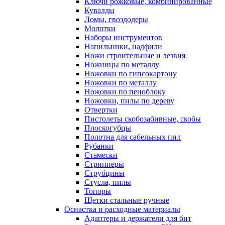
Ключи рожковые, комбинированные
Кувалды
Ломы, гвоздодеры
Молотки
Наборы инструментов
Напильники, надфили
Ножи строительные и лезвия
Ножницы по металлу
Ножовки по гипсокартону
Ножовки по металлу
Ножовки по пеноблоку
Ножовки, пилы по дереву
Отвертки
Пистолеты скобозабивные, скобы
Плоскогубцы
Полотна для сабельных пил
Рубанки
Стамески
Стрипперы
Струбцины
Стусла, пилы
Топоры
Щетки стальные ручные
Оснастка и расходные материалы
Адаптеры и держатели для бит