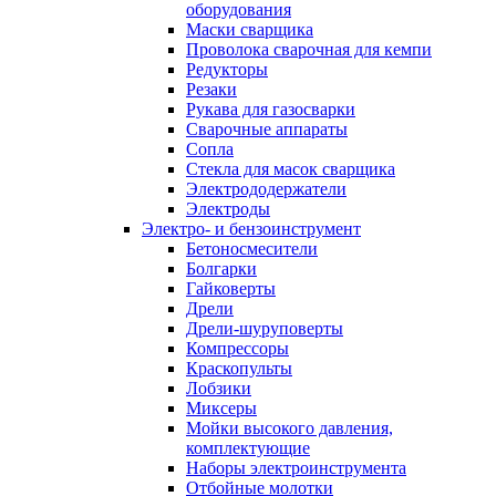
оборудования
Маски сварщика
Проволока сварочная для кемпи
Редукторы
Резаки
Рукава для газосварки
Сварочные аппараты
Сопла
Стекла для масок сварщика
Электрододержатели
Электроды
Электро- и бензоинструмент
Бетоносмесители
Болгарки
Гайковерты
Дрели
Дрели-шуруповерты
Компрессоры
Краскопульты
Лобзики
Миксеры
Мойки высокого давления,
комплектующие
Наборы электроинструмента
Отбойные молотки