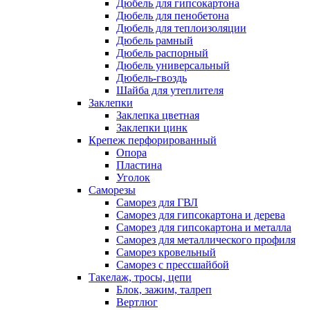
Дюбель для гипсокартона
Дюбель для пенобетона
Дюбель для теплоизоляции
Дюбель рамный
Дюбель распорный
Дюбель универсальный
Дюбель-гвоздь
Шайба для утеплителя
Заклепки
Заклепка цветная
Заклепки цинк
Крепеж перфорированный
Опора
Пластина
Уголок
Саморезы
Саморез для ГВЛ
Саморез для гипсокартона и дерева
Саморез для гипсокартона и металла
Саморез для металлического профиля
Саморез кровельный
Саморез с прессшайбой
Такелаж, тросы, цепи
Блок, зажим, талреп
Вертлюг