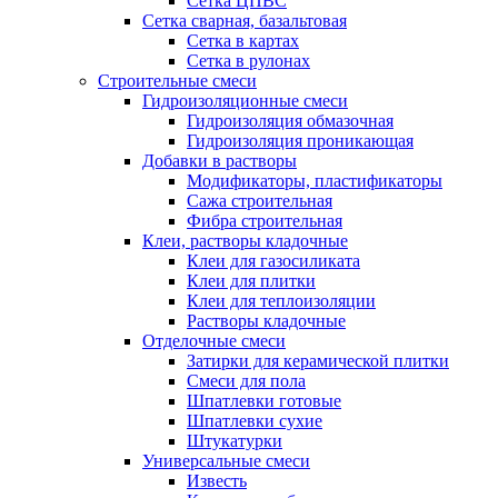
Сетка ЦПВС
Сетка сварная, базальтовая
Сетка в картах
Сетка в рулонах
Строительные смеси
Гидроизоляционные смеси
Гидроизоляция обмазочная
Гидроизоляция проникающая
Добавки в растворы
Модификаторы, пластификаторы
Сажа строительная
Фибра строительная
Клеи, растворы кладочные
Клеи для газосиликата
Клеи для плитки
Клеи для теплоизоляции
Растворы кладочные
Отделочные смеси
Затирки для керамической плитки
Смеси для пола
Шпатлевки готовые
Шпатлевки сухие
Штукатурки
Универсальные смеси
Известь