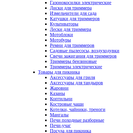
Газонокосилки электрические
Диски для триммера
Измельчители для сада
Катушки для триммеров
Культиваторы
Лески для триммера
Мотоблоки
Мотобуры
Ремни для триммеров
Садовые пылесосы, воздуходувки
Свечи зажигания для триммеров
Триммеры бензиновые
Триммеры электрические
Товары для пикника
Аксессуары для гриля
Аксессуары для тандыров
Жаровни
Казаны
Коптильни
Костровые чаши
Котелки, чайники, треноги
Мангалы
Печи походные разборные
Печи-учаг
Посуда для пикника