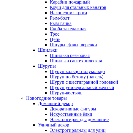
Карабин пожарный
Коуш для стальных канатов
Наконечник троса
Рым-болт
Рым-гайка
Скоба такелажная
Трос
Цепь
Шнуры, фалы, веревки
Шпильки
Шпилька резьбовая
Шпилька сантехническая
Шурупы
Шуруп кольцо-полукольцо
Шуруп по бетону (нагель)
Шуруп с шестигранной головкой
Шуруп универсальный желтый
Шуруп-костыль
Новогодние товары
Домашний декор
Декоративные фигуры
Искусственные ёлки
Электрогирлянды домашние
Уличный декор
Электрогирлянды для улиц