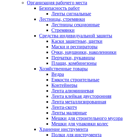
Организация рабочего места
Безопасность работ
Ленты сигнальные
Лестницы, стремянки
Лестницы секционные
Стремянки
Средства индивидуальной защиты
Каски защитные, щитки
Маски и респираторы
Очки, наушники, наколенники
Перчатки, рукавицы
Плащи, комбинезоны
Хозяйственные товары
Ведра
Емкости строительные
Контейнеры
Лента алюминиевая
Лента клейкая двусторонняя
Лента металлизированная
Лента-скотч
Ленты малярные
Мешки для строительного мусора
Мешки для упаковки колес
Хранение инструмента
Полки для инструмента