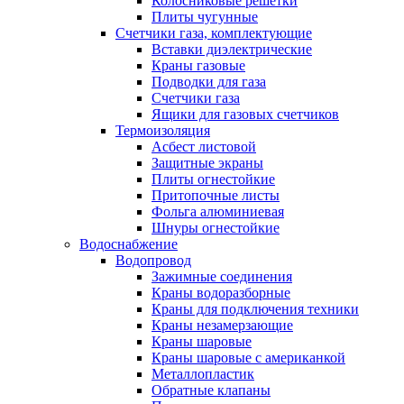
Колосниковые решетки
Плиты чугунные
Счетчики газа, комплектующие
Вставки диэлектрические
Краны газовые
Подводки для газа
Счетчики газа
Ящики для газовых счетчиков
Термоизоляция
Асбест листовой
Защитные экраны
Плиты огнестойкие
Притопочные листы
Фольга алюминиевая
Шнуры огнестойкие
Водоснабжение
Водопровод
Зажимные соединения
Краны водоразборные
Краны для подключения техники
Краны незамерзающие
Краны шаровые
Краны шаровые с американкой
Металлопластик
Обратные клапаны