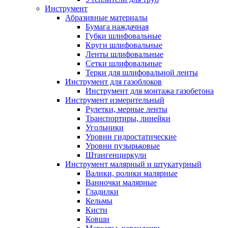
Инструмент
Абразивные материалы
Бумага наждачная
Губки шлифовальные
Круги шлифовальные
Ленты шлифовальные
Сетки шлифовальные
Терки для шлифовальной ленты
Инструмент для газоблоков
Инструмент для монтажа газобетона
Инструмент измерительный
Рулетки, мерные ленты
Транспортиры, линейки
Угольники
Уровни гидростатические
Уровни пузырьковые
Штангенциркули
Инструмент малярный и штукатурный
Валики, ролики малярные
Ванночки малярные
Гладилки
Кельмы
Кисти
Ковши