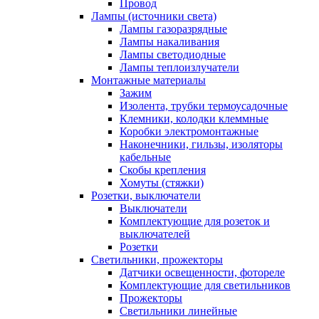
Провод
Лампы (источники света)
Лампы газоразрядные
Лампы накаливания
Лампы светодиодные
Лампы теплоизлучатели
Монтажные материалы
Зажим
Изолента, трубки термоусадочные
Клемники, колодки клеммные
Коробки электромонтажные
Наконечники, гильзы, изоляторы
кабельные
Скобы крепления
Хомуты (стяжки)
Розетки, выключатели
Выключатели
Комплектующие для розеток и
выключателей
Розетки
Светильники, прожекторы
Датчики освещенности, фотореле
Комплектующие для светильников
Прожекторы
Светильники линейные