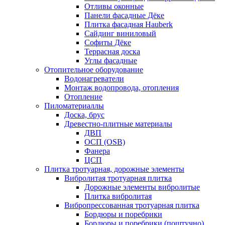
Отливы оконные
Панели фасадные Дёке
Плитка фасадная Hauberk
Сайдинг виниловый
Софиты Дёке
Террасная доска
Углы фасадные
Отопительное оборудование
Водонагреватели
Монтаж водопровода, отопления
Отопление
Пиломатериаллы
Доска, брус
Древестно-плитные материалы
ДВП
ОСП (OSB)
Фанера
ЦСП
Плитка тротуарная, дорожные элементы
Вибролитая тротуарная плитка
Дорожные элементы вибролитые
Плитка вибролитая
Вибропрессованная тротуарная плитка
Бордюры и поребрики
Бордюры и поребрики (поштучно)