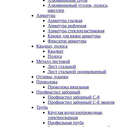
Алюминиевая труба
Алюминиевый уголок, полоса,
швеллер
Арматура
Арматура гладкая
Арматура рифленая
Арматура стеклопластиковая
Крюки для вязки арматуры
Фиксатор арматуры
Квадрат, полоса
Квадрат
Полоса
Металл листовой
Лист стальной
Лист стальной оцинкованный
Отливы, планки
Проволока
Проволока вязальная
Профнастил заборный
Профнастил заборный С-8
Профнастил заборный С-8 эконом
Труба
Круглая водогазопроводная,
электросварная
Профильная труба