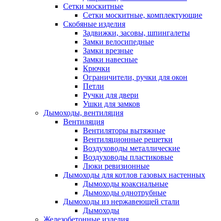
Сетки москитные
Сетки москитные, комплектующие
Скобяные изделия
Задвижки, засовы, шпингалеты
Замки велосипедные
Замки врезные
Замки навесные
Крючки
Ограничители, ручки для окон
Петли
Ручки для двери
Ушки для замков
Дымоходы, вентиляция
Вентиляция
Вентиляторы вытяжные
Вентиляционные решетки
Воздуховоды металлические
Воздуховоды пластиковые
Люки ревизионные
Дымоходы для котлов газовых настенных
Дымоходы коаксиальные
Дымоходы однотрубные
Дымоходы из нержавеющей стали
Дымоходы
Железобетонные изделия