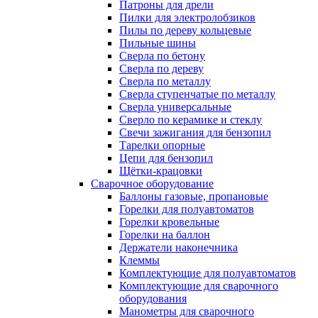
Патроны для дрели
Пилки для электролобзиков
Пилы по дереву кольцевые
Пильные шины
Сверла по бетону
Сверла по дереву
Сверла по металлу
Сверла ступенчатые по металлу
Сверла универсальные
Сверло по керамике и стеклу
Свечи зажигания для бензопил
Тарелки опорные
Цепи для бензопил
Щётки-крацовки
Сварочное оборудование
Баллоны газовые, пропановые
Горелки для полуавтоматов
Горелки кровельные
Горелки на баллон
Держатели наконечника
Клеммы
Комплектующие для полуавтоматов
Комплектующие для сварочного
оборудования
Манометры для сварочного