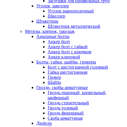
Заглушки для профильных труб
Уголок, швеллер
Уголок равнополочный
Швеллер
Штакетник
Штакетник металлический
Метизы, крепеж, такелаж
Анкерные болты
Анкер болт
Анкер болт с гайкой
Анкер болт с крючком
Анкер клиновой
Болты, гайки, шайбы, гроверы
Болт c шестигранной головкой
Гайка шестигранная
Гровер
Шайба
Гвозди, скобы арматурные
Гвоздь ершоный, кровельный,
шиферный
Гвоздь строительный
Гвоздь толевый
Гвоздь финишный
Скоба арматурная
Дюбели