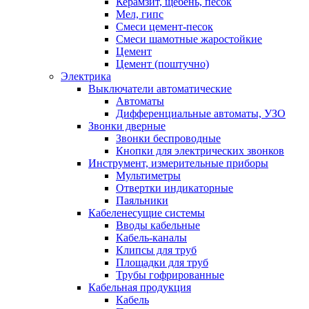
Керамзит, щебень, песок
Мел, гипс
Смеси цемент-песок
Смеси шамотные жаростойкие
Цемент
Цемент (поштучно)
Электрика
Выключатели автоматические
Автоматы
Дифференциальные автоматы, УЗО
Звонки дверные
Звонки беспроводные
Кнопки для электрических звонков
Инструмент, измерительные приборы
Мультиметры
Отвертки индикаторные
Паяльники
Кабеленесущие системы
Вводы кабельные
Кабель-каналы
Клипсы для труб
Площадки для труб
Трубы гофрированные
Кабельная продукция
Кабель