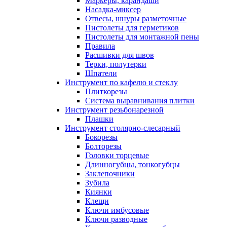
Маркеры, карандаши
Насадка-миксер
Отвесы, шнуры разметочные
Пистолеты для герметиков
Пистолеты для монтажной пены
Правила
Расшивки для швов
Терки, полутерки
Шпатели
Инструмент по кафелю и стеклу
Плиткорезы
Система выравнивания плитки
Инструмент резьбонарезной
Плашки
Инструмент столярно-слесарный
Бокорезы
Болторезы
Головки торцевые
Длинногубцы, тонкогубцы
Заклепочники
Зубила
Киянки
Клещи
Ключи имбусовые
Ключи разводные