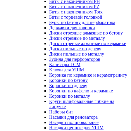
Биты с наконечником PH
Биты с наконечником PZ
Биты с наконечником Torx
Биты с торцевой головкой
Буры по бетону для перфоратора
Державки для коронки
Диски отрезные алмазные по бетону
Диски отрезные по металлу
Диски отреные алмазные по керамике
Диски пильные по дереву
Диски пильные по металлу
Зубила для перфораторов
Канистры ГСМ
Ключи для УШМ
Коронка по керамике и керамограниту
Коронки по бетону
Коронки по дереву
Коронки по кафелю и керамике
Коронки по металлу
Круги шлифовальные гибкие на
липучке
Наборы бит
Насадки для реноватора
Насадки полировальные
Насадки цепные для УШМ