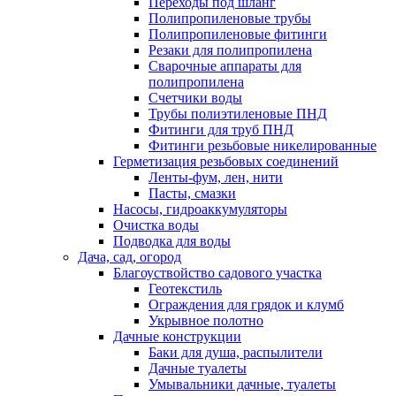
Переходы под шланг
Полипропиленовые трубы
Полипропиленовые фитинги
Резаки для полипропилена
Сварочные аппараты для
полипропилена
Счетчики воды
Трубы полиэтиленовые ПНД
Фитинги для труб ПНД
Фитинги резьбовые никелированные
Герметизация резьбовых соединений
Ленты-фум, лен, нити
Пасты, смазки
Насосы, гидроаккумуляторы
Очистка воды
Подводка для воды
Дача, сад, огород
Благоуствойство садового участка
Геотекстиль
Ограждения для грядок и клумб
Укрывное полотно
Дачные конструкции
Баки для душа, распылители
Дачные туалеты
Умывальники дачные, туалеты