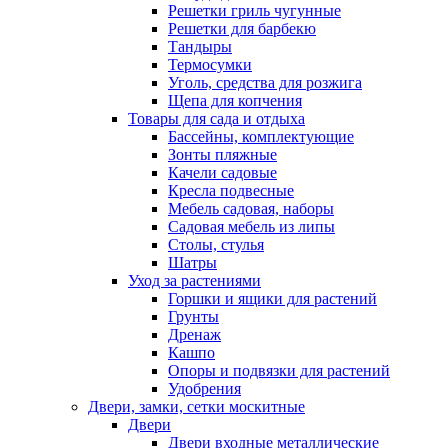
Решетки гриль чугунные
Решетки для барбекю
Тандыры
Термосумки
Уголь, средства для розжига
Щепа для копчения
Товары для сада и отдыха
Бассейны, комплектующие
Зонты пляжные
Качели садовые
Кресла подвесные
Мебель садовая, наборы
Садовая мебель из липы
Столы, стулья
Шатры
Уход за растениями
Горшки и ящики для растений
Грунты
Дренаж
Кашпо
Опоры и подвязки для растений
Удобрения
Двери, замки, сетки москитные
Двери
Двери входные металлические