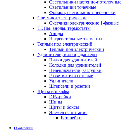
Светильники настенно-потолочные
Светильники точечные
Фонари, светильники-переноски
Счетчики электрические
Счетчики электрические 1-фазные
ТЭНы, аноды, термостаты
Аноды
Нагревательные элементы
Теплый пол электрический
Теплый пол электрический
Удлинители, вилки, адаптеры
Вилки для удлинителей
Колодки для удлинителей
Переключатели, заглушки
Разветвители сетевые
Удлинители
Штепсели и розетки
Щиты и шкафы
DIN-рейки
Шины
Щиты и боксы
Элементы питания
Батарейки
О компании