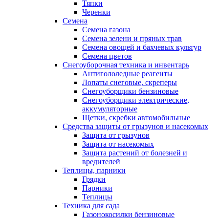
Тяпки
Черенки
Семена
Семена газона
Семена зелени и пряных трав
Семена овощей и бахчевых культур
Семена цветов
Снегоуборочная техника и инвентарь
Антигололедные реагенты
Лопаты снеговые, скреперы
Снегоуборщики бензиновые
Снегоуборщики электрические,
аккумуляторные
Щетки, скребки автомобильные
Средства защиты от грызунов и насекомых
Защита от грызунов
Защита от насекомых
Защита растений от болезней и
вредителей
Теплицы, парники
Грядки
Парники
Теплицы
Техника для сада
Газонокосилки бензиновые