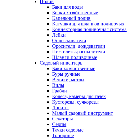
Полив
Баки для воды
Бочки хозяйственные
Капельный полив
Катушки для шлангов поливочых
Коннекторная поливочная система
Лейки
Опрыскиватели
Оросители, дождеватели
Пистолеты-распылители
Шланги поливочные
Садовый инвентарь
Баки хозяйственные
Буры ручные
Веники, метлы
Вилы
Грабли
Колеса, камеры для тачек
Кусторезы, сучкорезы
Лопаты
Малый садовый инструмент
Секаторы
Серпы
Тачки садовые
Топорище