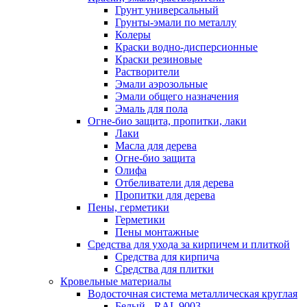
Грунт универсальный
Грунты-эмали по металлу
Колеры
Краски водно-дисперсионные
Краски резиновые
Растворители
Эмали аэрозольные
Эмали общего назначения
Эмаль для пола
Огне-био защита, пропитки, лаки
Лаки
Масла для дерева
Огне-био защита
Олифа
Отбеливатели для дерева
Пропитки для дерева
Пены, герметики
Герметики
Пены монтажные
Средства для ухода за кирпичем и плиткой
Средства для кирпича
Средства для плитки
Кровельные материалы
Водосточная система металлическая круглая
Белый - RAL 9003