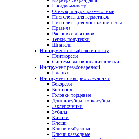
Маркеры, карандаши
Насадка-миксер
Отвесы, шнуры разметочные
Пистолеты для герметиков
Пистолеты для монтажной пены
Правила
Расшивки для швов
Терки, полутерки
Шпатели
Инструмент по кафелю и стеклу
Плиткорезы
Система выравнивания плитки
Инструмент резьбонарезной
Плашки
Инструмент столярно-слесарный
Бокорезы
Болторезы
Головки торцевые
Длинногубцы, тонкогубцы
Заклепочники
Зубила
Киянки
Клещи
Ключи имбусовые
Ключи разводные