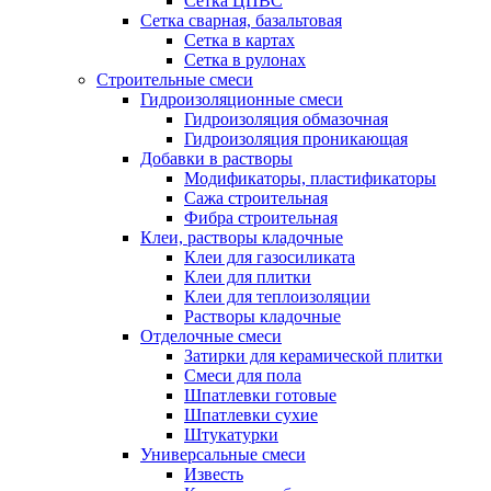
Сетка ЦПВС
Сетка сварная, базальтовая
Сетка в картах
Сетка в рулонах
Строительные смеси
Гидроизоляционные смеси
Гидроизоляция обмазочная
Гидроизоляция проникающая
Добавки в растворы
Модификаторы, пластификаторы
Сажа строительная
Фибра строительная
Клеи, растворы кладочные
Клеи для газосиликата
Клеи для плитки
Клеи для теплоизоляции
Растворы кладочные
Отделочные смеси
Затирки для керамической плитки
Смеси для пола
Шпатлевки готовые
Шпатлевки сухие
Штукатурки
Универсальные смеси
Известь