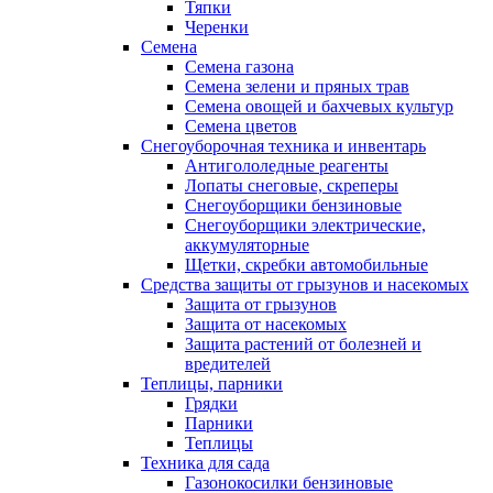
Тяпки
Черенки
Семена
Семена газона
Семена зелени и пряных трав
Семена овощей и бахчевых культур
Семена цветов
Снегоуборочная техника и инвентарь
Антигололедные реагенты
Лопаты снеговые, скреперы
Снегоуборщики бензиновые
Снегоуборщики электрические,
аккумуляторные
Щетки, скребки автомобильные
Средства защиты от грызунов и насекомых
Защита от грызунов
Защита от насекомых
Защита растений от болезней и
вредителей
Теплицы, парники
Грядки
Парники
Теплицы
Техника для сада
Газонокосилки бензиновые