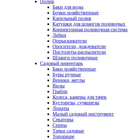
Полив
Баки для воды
Бочки хозяйственные
Капельный полив
Катушки для шлангов поливочых
Коннекторная поливочная система
Лейки
Опрыскиватели
Оросители, дождеватели
Пистолеты-распылители
Шланги поливочные
Садовый инвентарь
Баки хозяйственные
Буры ручные
Веники, метлы
Вилы
Грабли
Колеса, камеры для тачек
Кусторезы, сучкорезы
Лопаты
Малый садовый инструмент
Секаторы
Серпы
Тачки садовые
Топорище