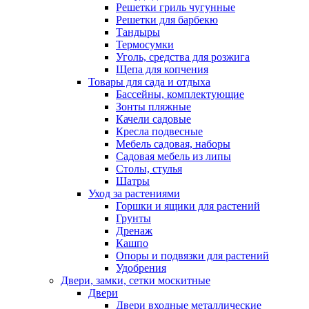
Решетки гриль чугунные
Решетки для барбекю
Тандыры
Термосумки
Уголь, средства для розжига
Щепа для копчения
Товары для сада и отдыха
Бассейны, комплектующие
Зонты пляжные
Качели садовые
Кресла подвесные
Мебель садовая, наборы
Садовая мебель из липы
Столы, стулья
Шатры
Уход за растениями
Горшки и ящики для растений
Грунты
Дренаж
Кашпо
Опоры и подвязки для растений
Удобрения
Двери, замки, сетки москитные
Двери
Двери входные металлические