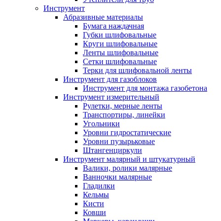
Инструмент
Абразивные материалы
Бумага наждачная
Губки шлифовальные
Круги шлифовальные
Ленты шлифовальные
Сетки шлифовальные
Терки для шлифовальной ленты
Инструмент для газоблоков
Инструмент для монтажа газобетона
Инструмент измерительный
Рулетки, мерные ленты
Транспортиры, линейки
Угольники
Уровни гидростатические
Уровни пузырьковые
Штангенциркули
Инструмент малярный и штукатурный
Валики, ролики малярные
Ванночки малярные
Гладилки
Кельмы
Кисти
Ковши