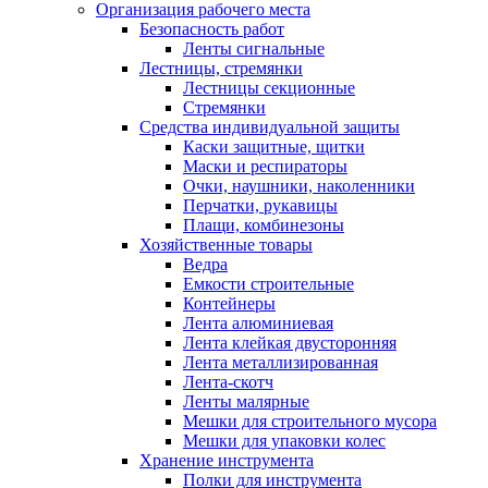
Организация рабочего места
Безопасность работ
Ленты сигнальные
Лестницы, стремянки
Лестницы секционные
Стремянки
Средства индивидуальной защиты
Каски защитные, щитки
Маски и респираторы
Очки, наушники, наколенники
Перчатки, рукавицы
Плащи, комбинезоны
Хозяйственные товары
Ведра
Емкости строительные
Контейнеры
Лента алюминиевая
Лента клейкая двусторонняя
Лента металлизированная
Лента-скотч
Ленты малярные
Мешки для строительного мусора
Мешки для упаковки колес
Хранение инструмента
Полки для инструмента