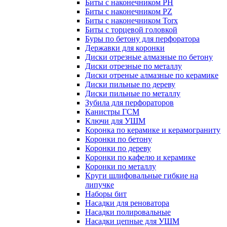
Биты с наконечником PH
Биты с наконечником PZ
Биты с наконечником Torx
Биты с торцевой головкой
Буры по бетону для перфоратора
Державки для коронки
Диски отрезные алмазные по бетону
Диски отрезные по металлу
Диски отреные алмазные по керамике
Диски пильные по дереву
Диски пильные по металлу
Зубила для перфораторов
Канистры ГСМ
Ключи для УШМ
Коронка по керамике и керамограниту
Коронки по бетону
Коронки по дереву
Коронки по кафелю и керамике
Коронки по металлу
Круги шлифовальные гибкие на
липучке
Наборы бит
Насадки для реноватора
Насадки полировальные
Насадки цепные для УШМ