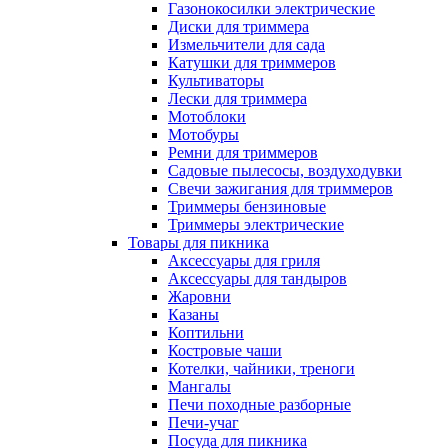
Газонокосилки электрические
Диски для триммера
Измельчители для сада
Катушки для триммеров
Культиваторы
Лески для триммера
Мотоблоки
Мотобуры
Ремни для триммеров
Садовые пылесосы, воздуходувки
Свечи зажигания для триммеров
Триммеры бензиновые
Триммеры электрические
Товары для пикника
Аксессуары для гриля
Аксессуары для тандыров
Жаровни
Казаны
Коптильни
Костровые чаши
Котелки, чайники, треноги
Мангалы
Печи походные разборные
Печи-учаг
Посуда для пикника