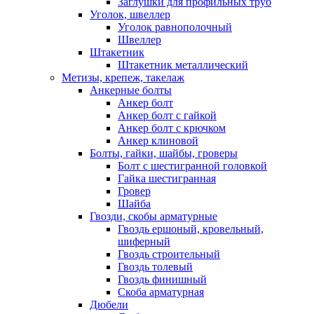
Заглушки для профильных труб
Уголок, швеллер
Уголок равнополочный
Швеллер
Штакетник
Штакетник металлический
Метизы, крепеж, такелаж
Анкерные болты
Анкер болт
Анкер болт с гайкой
Анкер болт с крючком
Анкер клиновой
Болты, гайки, шайбы, гроверы
Болт c шестигранной головкой
Гайка шестигранная
Гровер
Шайба
Гвозди, скобы арматурные
Гвоздь ершоный, кровельный,
шиферный
Гвоздь строительный
Гвоздь толевый
Гвоздь финишный
Скоба арматурная
Дюбели