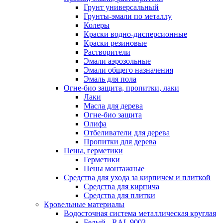
Грунт универсальный
Грунты-эмали по металлу
Колеры
Краски водно-дисперсионные
Краски резиновые
Растворители
Эмали аэрозольные
Эмали общего назначения
Эмаль для пола
Огне-био защита, пропитки, лаки
Лаки
Масла для дерева
Огне-био защита
Олифа
Отбеливатели для дерева
Пропитки для дерева
Пены, герметики
Герметики
Пены монтажные
Средства для ухода за кирпичем и плиткой
Средства для кирпича
Средства для плитки
Кровельные материалы
Водосточная система металлическая круглая
Белый - RAL 9003