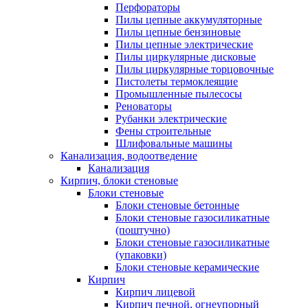
Перфораторы
Пилы цепные аккумуляторные
Пилы цепные бензиновые
Пилы цепные электрические
Пилы циркулярные дисковые
Пилы циркулярные торцовочные
Пистолеты термоклеящие
Промышленные пылесосы
Реноваторы
Рубанки электрические
Фены строительные
Шлифовальные машины
Канализация, водоотведение
Канализация
Кирпич, блоки стеновые
Блоки стеновые
Блоки стеновые бетонные
Блоки стеновые газосиликатные
(поштучно)
Блоки стеновые газосиликатные
(упаковки)
Блоки стеновые керамические
Кирпич
Кирпич лицевой
Кирпич печной, огнеупорный