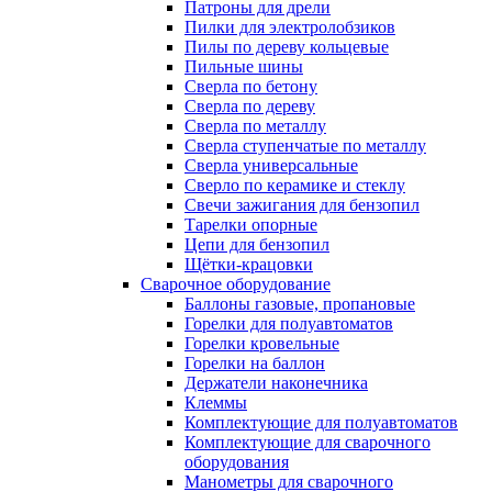
Патроны для дрели
Пилки для электролобзиков
Пилы по дереву кольцевые
Пильные шины
Сверла по бетону
Сверла по дереву
Сверла по металлу
Сверла ступенчатые по металлу
Сверла универсальные
Сверло по керамике и стеклу
Свечи зажигания для бензопил
Тарелки опорные
Цепи для бензопил
Щётки-крацовки
Сварочное оборудование
Баллоны газовые, пропановые
Горелки для полуавтоматов
Горелки кровельные
Горелки на баллон
Держатели наконечника
Клеммы
Комплектующие для полуавтоматов
Комплектующие для сварочного
оборудования
Манометры для сварочного