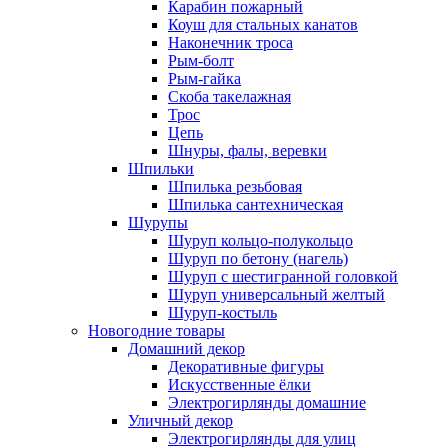
Карабин пожарный
Коуш для стальных канатов
Наконечник троса
Рым-болт
Рым-гайка
Скоба такелажная
Трос
Цепь
Шнуры, фалы, веревки
Шпильки
Шпилька резьбовая
Шпилька сантехническая
Шурупы
Шуруп кольцо-полукольцо
Шуруп по бетону (нагель)
Шуруп с шестигранной головкой
Шуруп универсальный желтый
Шуруп-костыль
Новогодние товары
Домашний декор
Декоративные фигуры
Искусственные ёлки
Электрогирлянды домашние
Уличный декор
Электрогирлянды для улиц