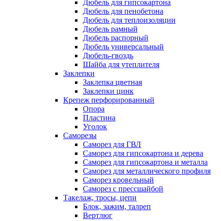
Дюбель для гипсокартона
Дюбель для пенобетона
Дюбель для теплоизоляции
Дюбель рамный
Дюбель распорный
Дюбель универсальный
Дюбель-гвоздь
Шайба для утеплителя
Заклепки
Заклепка цветная
Заклепки цинк
Крепеж перфорированный
Опора
Пластина
Уголок
Саморезы
Саморез для ГВЛ
Саморез для гипсокартона и дерева
Саморез для гипсокартона и металла
Саморез для металлического профиля
Саморез кровельный
Саморез с прессшайбой
Такелаж, тросы, цепи
Блок, зажим, талреп
Вертлюг