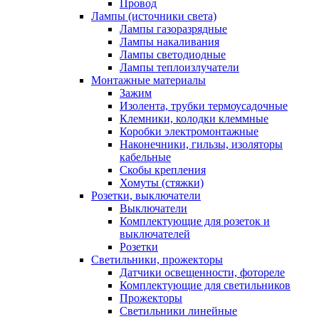
Провод
Лампы (источники света)
Лампы газоразрядные
Лампы накаливания
Лампы светодиодные
Лампы теплоизлучатели
Монтажные материалы
Зажим
Изолента, трубки термоусадочные
Клемники, колодки клеммные
Коробки электромонтажные
Наконечники, гильзы, изоляторы
кабельные
Скобы крепления
Хомуты (стяжки)
Розетки, выключатели
Выключатели
Комплектующие для розеток и
выключателей
Розетки
Светильники, прожекторы
Датчики освещенности, фотореле
Комплектующие для светильников
Прожекторы
Светильники линейные