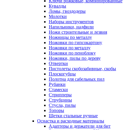
Ключи рожковые, комбинированные
Кувалды
Ломы, гвоздодеры
Молотки
Наборы инструментов
Напильники, надфили
Ножи строительные и лезвия
Ножницы по металлу
Ножовки по гипсокартону
Ножовки по металлу
Ножовки по пеноблоку
Ножовки, пилы по дереву
Отвертки
Пистолеты скобозабивные, скобы
Плоскогубцы
Полотна для сабельных пил
Рубанки
Стамески
Стрипперы
Струбцины
Стусла, пилы
Топоры
Щетки стальные ручные
Оснастка и расходные материалы
Адаптеры и держатели для бит