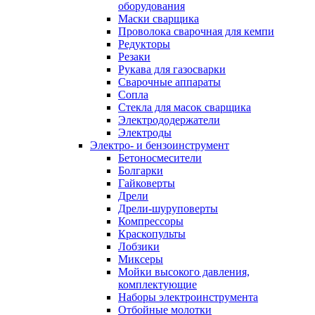
оборудования
Маски сварщика
Проволока сварочная для кемпи
Редукторы
Резаки
Рукава для газосварки
Сварочные аппараты
Сопла
Стекла для масок сварщика
Электрододержатели
Электроды
Электро- и бензоинструмент
Бетоносмесители
Болгарки
Гайковерты
Дрели
Дрели-шуруповерты
Компрессоры
Краскопульты
Лобзики
Миксеры
Мойки высокого давления,
комплектующие
Наборы электроинструмента
Отбойные молотки