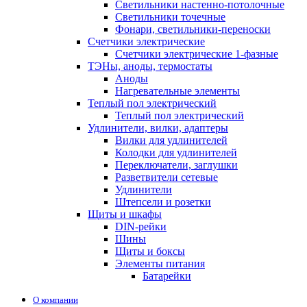
Светильники настенно-потолочные
Светильники точечные
Фонари, светильники-переноски
Счетчики электрические
Счетчики электрические 1-фазные
ТЭНы, аноды, термостаты
Аноды
Нагревательные элементы
Теплый пол электрический
Теплый пол электрический
Удлинители, вилки, адаптеры
Вилки для удлинителей
Колодки для удлинителей
Переключатели, заглушки
Разветвители сетевые
Удлинители
Штепсели и розетки
Щиты и шкафы
DIN-рейки
Шины
Щиты и боксы
Элементы питания
Батарейки
О компании