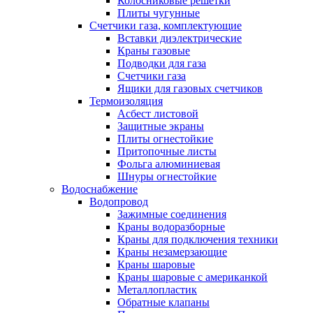
Колосниковые решетки
Плиты чугунные
Счетчики газа, комплектующие
Вставки диэлектрические
Краны газовые
Подводки для газа
Счетчики газа
Ящики для газовых счетчиков
Термоизоляция
Асбест листовой
Защитные экраны
Плиты огнестойкие
Притопочные листы
Фольга алюминиевая
Шнуры огнестойкие
Водоснабжение
Водопровод
Зажимные соединения
Краны водоразборные
Краны для подключения техники
Краны незамерзающие
Краны шаровые
Краны шаровые с американкой
Металлопластик
Обратные клапаны