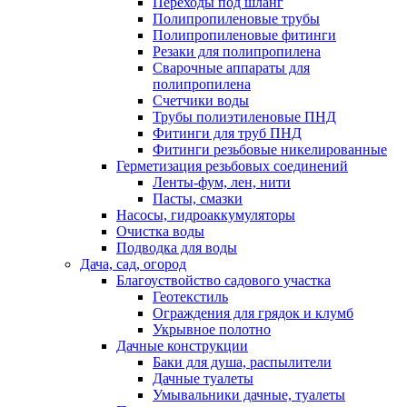
Переходы под шланг
Полипропиленовые трубы
Полипропиленовые фитинги
Резаки для полипропилена
Сварочные аппараты для
полипропилена
Счетчики воды
Трубы полиэтиленовые ПНД
Фитинги для труб ПНД
Фитинги резьбовые никелированные
Герметизация резьбовых соединений
Ленты-фум, лен, нити
Пасты, смазки
Насосы, гидроаккумуляторы
Очистка воды
Подводка для воды
Дача, сад, огород
Благоуствойство садового участка
Геотекстиль
Ограждения для грядок и клумб
Укрывное полотно
Дачные конструкции
Баки для душа, распылители
Дачные туалеты
Умывальники дачные, туалеты