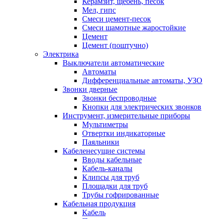
Керамзит, щебень, песок
Мел, гипс
Смеси цемент-песок
Смеси шамотные жаростойкие
Цемент
Цемент (поштучно)
Электрика
Выключатели автоматические
Автоматы
Дифференциальные автоматы, УЗО
Звонки дверные
Звонки беспроводные
Кнопки для электрических звонков
Инструмент, измерительные приборы
Мультиметры
Отвертки индикаторные
Паяльники
Кабеленесущие системы
Вводы кабельные
Кабель-каналы
Клипсы для труб
Площадки для труб
Трубы гофрированные
Кабельная продукция
Кабель