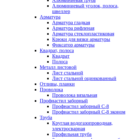
Алюминиевая труба
Алюминиевый уголок, полоса,
швеллер
Арматура
Арматура гладкая
Арматура рифленая
Арматура стеклопластиковая
Крюки для вязки арматуры
Фиксатор арматуры
Квадрат, полоса
Квадрат
Полоса
Металл листовой
Лист стальной
Лист стальной оцинкованный
Отливы, планки
Проволока
Проволока вязальная
Профнастил заборный
Профнастил заборный С-8
Профнастил заборный С-8 эконом
Труба
Круглая водогазопроводная,
электросварная
Профильная труба