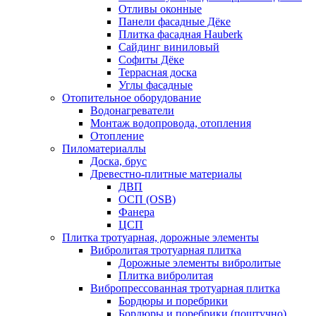
Отливы оконные
Панели фасадные Дёке
Плитка фасадная Hauberk
Сайдинг виниловый
Софиты Дёке
Террасная доска
Углы фасадные
Отопительное оборудование
Водонагреватели
Монтаж водопровода, отопления
Отопление
Пиломатериаллы
Доска, брус
Древестно-плитные материалы
ДВП
ОСП (OSB)
Фанера
ЦСП
Плитка тротуарная, дорожные элементы
Вибролитая тротуарная плитка
Дорожные элементы вибролитые
Плитка вибролитая
Вибропрессованная тротуарная плитка
Бордюры и поребрики
Бордюры и поребрики (поштучно)