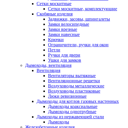
Сетки москитные
Сетки москитные, комплектующие
Скобяные изделия
Задвижки, засовы, шпингалеты
Замки велосипедные
Замки врезные
Замки навесные
Крючки
Ограничители, ручки для окон
Петли
Ручки для двери
Ушки для замков
Дымоходы, вентиляция
Вентиляция
Вентиляторы вытяжные
Вентиляционные решетки
Воздуховоды металлические
Воздуховоды пластиковые
Люки ревизионные
Дымоходы для котлов газовых настенных
Дымоходы коаксиальные
Дымоходы однотрубные
Дымоходы из нержавеющей стали
Дымоходы
Железобетонные изделия