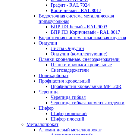
Графит - RAL 7024
Коричневый - RAL 8017
Водосточная система металлическая
прямоугольная
ВПР ПЭ Белый - RAL 9003
ВПР ПЭ Коричневый - RAL 8017
Водосточная система пластиковая круглая
Ондулин
Листы Ондулин
Ондулин (комплектующие)
Планки кровельные, снегозадержатели
Планки и коньки кровельные
Снегозадержатели
Поликарбонат
Профнастил кровельный
Профнастил кровельный МР -20R
Черепица
Черепица гибкая
Черепица гибкая элементы отделки
Шифер
Шифер волновой
Шифер плоский
Металлопрокат
Алюминиевый металлопрокат