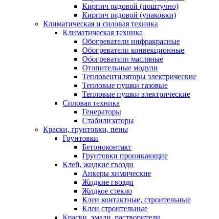
Кирпич рядовой (поштучно)
Кирпич рядовой (упаковки)
Климатическая и силовая техника
Климатическая техника
Обогреватели инфракрасные
Обогреватели конвекционные
Обогреватели масляные
Отопительные модули
Тепловентиляторы электрические
Тепловые пушки газовые
Тепловые пушки электрические
Силовая техника
Генераторы
Стабилизаторы
Краски, грунтовки, пены
Грунтовки
Бетоноконтакт
Грунтовки проникающие
Клей, жидкие гвозди
Анкеры химические
Жидкие гвозди
Жидкое стекло
Клеи контактные, строительные
Клеи строительные
Краски, эмали, растворители