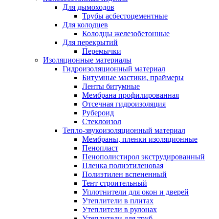
Для дымоходов
Трубы асбестоцементные
Для колодцев
Колодцы железобетонные
Для перекрытий
Перемычки
Изоляционные материалы
Гидроизоляционный материал
Битумные мастики, праймеры
Ленты битумные
Мембрана профилированная
Отсечная гидроизоляция
Рубероид
Стеклоизол
Тепло-звукоизоляционный материал
Мембраны, пленки изоляционные
Пенопласт
Пенополистирол экструдированный
Пленка полиэтиленовая
Полиэтилен вспененный
Тент строительный
Уплотнители для окон и дверей
Утеплители в плитах
Утеплители в рулонах
Утеплители для труб