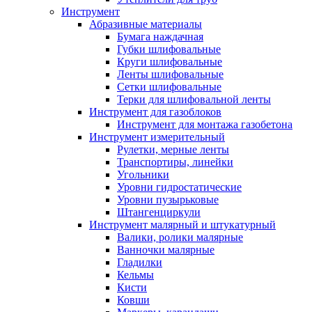
Инструмент
Абразивные материалы
Бумага наждачная
Губки шлифовальные
Круги шлифовальные
Ленты шлифовальные
Сетки шлифовальные
Терки для шлифовальной ленты
Инструмент для газоблоков
Инструмент для монтажа газобетона
Инструмент измерительный
Рулетки, мерные ленты
Транспортиры, линейки
Угольники
Уровни гидростатические
Уровни пузырьковые
Штангенциркули
Инструмент малярный и штукатурный
Валики, ролики малярные
Ванночки малярные
Гладилки
Кельмы
Кисти
Ковши