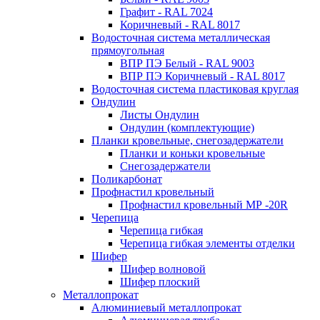
Графит - RAL 7024
Коричневый - RAL 8017
Водосточная система металлическая
прямоугольная
ВПР ПЭ Белый - RAL 9003
ВПР ПЭ Коричневый - RAL 8017
Водосточная система пластиковая круглая
Ондулин
Листы Ондулин
Ондулин (комплектующие)
Планки кровельные, снегозадержатели
Планки и коньки кровельные
Снегозадержатели
Поликарбонат
Профнастил кровельный
Профнастил кровельный МР -20R
Черепица
Черепица гибкая
Черепица гибкая элементы отделки
Шифер
Шифер волновой
Шифер плоский
Металлопрокат
Алюминиевый металлопрокат