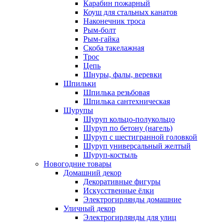
Карабин пожарный
Коуш для стальных канатов
Наконечник троса
Рым-болт
Рым-гайка
Скоба такелажная
Трос
Цепь
Шнуры, фалы, веревки
Шпильки
Шпилька резьбовая
Шпилька сантехническая
Шурупы
Шуруп кольцо-полукольцо
Шуруп по бетону (нагель)
Шуруп с шестигранной головкой
Шуруп универсальный желтый
Шуруп-костыль
Новогодние товары
Домашний декор
Декоративные фигуры
Искусственные ёлки
Электрогирлянды домашние
Уличный декор
Электрогирлянды для улиц