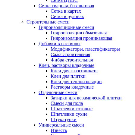
Сетка ЦПВС
Сетка сварная, базальтовая
Сетка в картах
Сетка в рулонах
Строительные смеси
Гидроизоляционные смеси
Гидроизоляция обмазочная
Гидроизоляция проникающая
Добавки в растворы
Модификаторы, пластификаторы
Сажа строительная
Фибра строительная
Клеи, растворы кладочные
Клеи для газосиликата
Клеи для плитки
Клеи для теплоизоляции
Растворы кладочные
Отделочные смеси
Затирки для керамической плитки
Смеси для пола
Шпатлевки готовые
Шпатлевки сухие
Штукатурки
Универсальные смеси
Известь