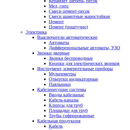
Керамзит, щебень, песок
Мел, гипс
Смеси цемент-песок
Смеси шамотные жаростойкие
Цемент
Цемент (поштучно)
Электрика
Выключатели автоматические
Автоматы
Дифференциальные автоматы, УЗО
Звонки дверные
Звонки беспроводные
Кнопки для электрических звонков
Инструмент, измерительные приборы
Мультиметры
Отвертки индикаторные
Паяльники
Кабеленесущие системы
Вводы кабельные
Кабель-каналы
Клипсы для труб
Площадки для труб
Трубы гофрированные
Кабельная продукция
Кабель