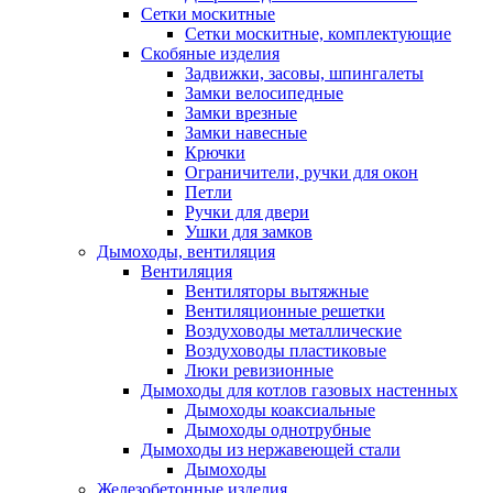
Сетки москитные
Сетки москитные, комплектующие
Скобяные изделия
Задвижки, засовы, шпингалеты
Замки велосипедные
Замки врезные
Замки навесные
Крючки
Ограничители, ручки для окон
Петли
Ручки для двери
Ушки для замков
Дымоходы, вентиляция
Вентиляция
Вентиляторы вытяжные
Вентиляционные решетки
Воздуховоды металлические
Воздуховоды пластиковые
Люки ревизионные
Дымоходы для котлов газовых настенных
Дымоходы коаксиальные
Дымоходы однотрубные
Дымоходы из нержавеющей стали
Дымоходы
Железобетонные изделия