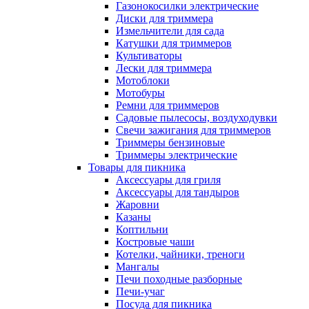
Газонокосилки электрические
Диски для триммера
Измельчители для сада
Катушки для триммеров
Культиваторы
Лески для триммера
Мотоблоки
Мотобуры
Ремни для триммеров
Садовые пылесосы, воздуходувки
Свечи зажигания для триммеров
Триммеры бензиновые
Триммеры электрические
Товары для пикника
Аксессуары для гриля
Аксессуары для тандыров
Жаровни
Казаны
Коптильни
Костровые чаши
Котелки, чайники, треноги
Мангалы
Печи походные разборные
Печи-учаг
Посуда для пикника