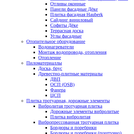
Отливы оконные
Панели фасадные Дёке
Плитка фасадная Hauberk
Сайдинг виниловый
Софиты Дёке
Террасная доска
Углы фасадные
Отопительное оборудование
Водонагреватели
Монтаж водопровода, отопления
Отопление
Пиломатериаллы
Доска, брус
Древестно-плитные материалы
ДВП
ОСП (OSB)
Фанера
ЦСП
Плитка тротуарная, дорожные элементы
Вибролитая тротуарная плитка
Дорожные элементы вибролитые
Плитка вибролитая
Вибропрессованная тротуарная плитка
Бордюры и поребрики
Бордюры и поребрики (поштучно)