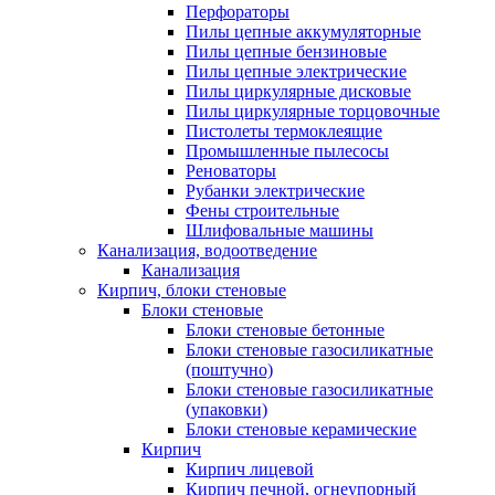
Перфораторы
Пилы цепные аккумуляторные
Пилы цепные бензиновые
Пилы цепные электрические
Пилы циркулярные дисковые
Пилы циркулярные торцовочные
Пистолеты термоклеящие
Промышленные пылесосы
Реноваторы
Рубанки электрические
Фены строительные
Шлифовальные машины
Канализация, водоотведение
Канализация
Кирпич, блоки стеновые
Блоки стеновые
Блоки стеновые бетонные
Блоки стеновые газосиликатные
(поштучно)
Блоки стеновые газосиликатные
(упаковки)
Блоки стеновые керамические
Кирпич
Кирпич лицевой
Кирпич печной, огнеупорный