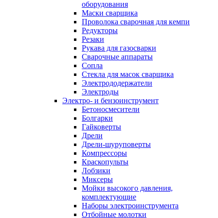
оборудования
Маски сварщика
Проволока сварочная для кемпи
Редукторы
Резаки
Рукава для газосварки
Сварочные аппараты
Сопла
Стекла для масок сварщика
Электрододержатели
Электроды
Электро- и бензоинструмент
Бетоносмесители
Болгарки
Гайковерты
Дрели
Дрели-шуруповерты
Компрессоры
Краскопульты
Лобзики
Миксеры
Мойки высокого давления,
комплектующие
Наборы электроинструмента
Отбойные молотки