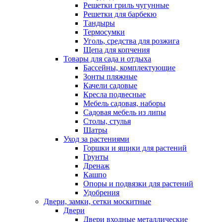
Решетки гриль чугунные
Решетки для барбекю
Тандыры
Термосумки
Уголь, средства для розжига
Щепа для копчения
Товары для сада и отдыха
Бассейны, комплектующие
Зонты пляжные
Качели садовые
Кресла подвесные
Мебель садовая, наборы
Садовая мебель из липы
Столы, стулья
Шатры
Уход за растениями
Горшки и ящики для растений
Грунты
Дренаж
Кашпо
Опоры и подвязки для растений
Удобрения
Двери, замки, сетки москитные
Двери
Двери входные металлические