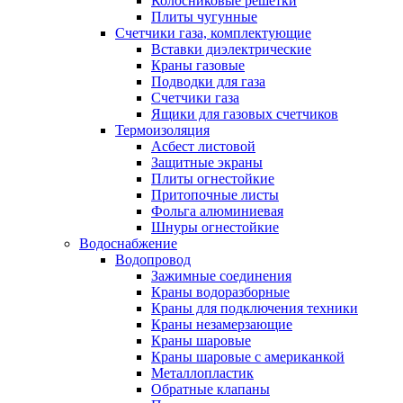
Колосниковые решетки
Плиты чугунные
Счетчики газа, комплектующие
Вставки диэлектрические
Краны газовые
Подводки для газа
Счетчики газа
Ящики для газовых счетчиков
Термоизоляция
Асбест листовой
Защитные экраны
Плиты огнестойкие
Притопочные листы
Фольга алюминиевая
Шнуры огнестойкие
Водоснабжение
Водопровод
Зажимные соединения
Краны водоразборные
Краны для подключения техники
Краны незамерзающие
Краны шаровые
Краны шаровые с американкой
Металлопластик
Обратные клапаны