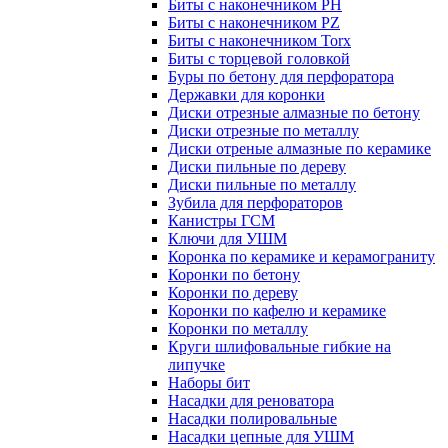
Биты с наконечником PH
Биты с наконечником PZ
Биты с наконечником Torx
Биты с торцевой головкой
Буры по бетону для перфоратора
Державки для коронки
Диски отрезные алмазные по бетону
Диски отрезные по металлу
Диски отреные алмазные по керамике
Диски пильные по дереву
Диски пильные по металлу
Зубила для перфораторов
Канистры ГСМ
Ключи для УШМ
Коронка по керамике и керамограниту
Коронки по бетону
Коронки по дереву
Коронки по кафелю и керамике
Коронки по металлу
Круги шлифовальные гибкие на
липучке
Наборы бит
Насадки для реноватора
Насадки полировальные
Насадки цепные для УШМ