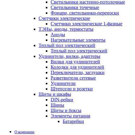
Светильники настенно-потолочные
Светильники точечные
Фонари, светильники-переноски
Счетчики электрические
Счетчики электрические 1-фазные
ТЭНы, аноды, термостаты
Аноды
Нагревательные элементы
Теплый пол электрический
Теплый пол электрический
Удлинители, вилки, адаптеры
Вилки для удлинителей
Колодки для удлинителей
Переключатели, заглушки
Разветвители сетевые
Удлинители
Штепсели и розетки
Щиты и шкафы
DIN-рейки
Шины
Щиты и боксы
Элементы питания
Батарейки
О компании