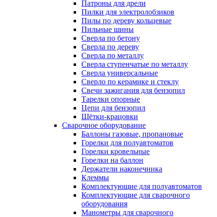
Патроны для дрели
Пилки для электролобзиков
Пилы по дереву кольцевые
Пильные шины
Сверла по бетону
Сверла по дереву
Сверла по металлу
Сверла ступенчатые по металлу
Сверла универсальные
Сверло по керамике и стеклу
Свечи зажигания для бензопил
Тарелки опорные
Цепи для бензопил
Щётки-крацовки
Сварочное оборудование
Баллоны газовые, пропановые
Горелки для полуавтоматов
Горелки кровельные
Горелки на баллон
Держатели наконечника
Клеммы
Комплектующие для полуавтоматов
Комплектующие для сварочного
оборудования
Манометры для сварочного