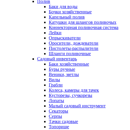
Полив
Баки для воды
Бочки хозяйственные
Капельный полив
Катушки для шлангов поливочых
Коннекторная поливочная система
Лейки
Опрыскиватели
Оросители, дождеватели
Пистолеты-распылители
Шланги поливочные
Садовый инвентарь
Баки хозяйственные
Буры ручные
Веники, метлы
Вилы
Грабли
Колеса, камеры для тачек
Кусторезы, сучкорезы
Лопаты
Малый садовый инструмент
Секаторы
Серпы
Тачки садовые
Топорище