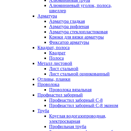
Алюминиевая труба
Алюминиевый уголок, полоса,
швеллер
Арматура
Арматура гладкая
Арматура рифленая
Арматура стеклопластиковая
Крюки для вязки арматуры
Фиксатор арматуры
Квадрат, полоса
Квадрат
Полоса
Металл листовой
Лист стальной
Лист стальной оцинкованный
Отливы, планки
Проволока
Проволока вязальная
Профнастил заборный
Профнастил заборный С-8
Профнастил заборный С-8 эконом
Труба
Круглая водогазопроводная,
электросварная
Профильная труба