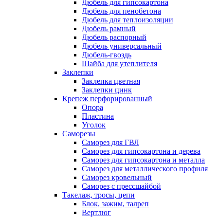
Дюбель для гипсокартона
Дюбель для пенобетона
Дюбель для теплоизоляции
Дюбель рамный
Дюбель распорный
Дюбель универсальный
Дюбель-гвоздь
Шайба для утеплителя
Заклепки
Заклепка цветная
Заклепки цинк
Крепеж перфорированный
Опора
Пластина
Уголок
Саморезы
Саморез для ГВЛ
Саморез для гипсокартона и дерева
Саморез для гипсокартона и металла
Саморез для металлического профиля
Саморез кровельный
Саморез с прессшайбой
Такелаж, тросы, цепи
Блок, зажим, талреп
Вертлюг