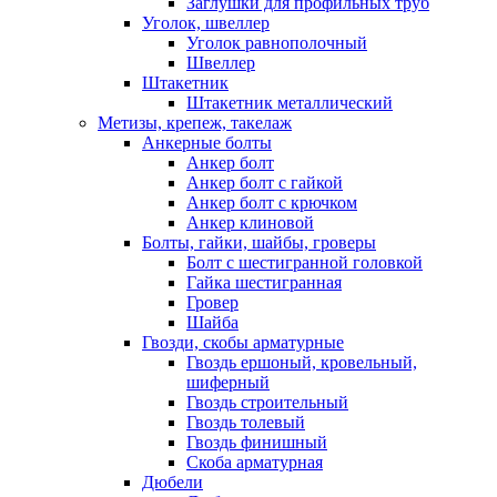
Заглушки для профильных труб
Уголок, швеллер
Уголок равнополочный
Швеллер
Штакетник
Штакетник металлический
Метизы, крепеж, такелаж
Анкерные болты
Анкер болт
Анкер болт с гайкой
Анкер болт с крючком
Анкер клиновой
Болты, гайки, шайбы, гроверы
Болт c шестигранной головкой
Гайка шестигранная
Гровер
Шайба
Гвозди, скобы арматурные
Гвоздь ершоный, кровельный,
шиферный
Гвоздь строительный
Гвоздь толевый
Гвоздь финишный
Скоба арматурная
Дюбели