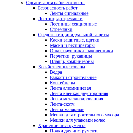
Организация рабочего места
Безопасность работ
Ленты сигнальные
Лестницы, стремянки
Лестницы секционные
Стремянки
Средства индивидуальной защиты
Каски защитные, щитки
Маски и респираторы
Очки, наушники, наколенники
Перчатки, рукавицы
Плащи, комбинезоны
Хозяйственные товары
Ведра
Емкости строительные
Контейнеры
Лента алюминиевая
Лента клейкая двусторонняя
Лента металлизированная
Лента-скотч
Ленты малярные
Мешки для строительного мусора
Мешки для упаковки колес
Хранение инструмента
Полки для инструмента