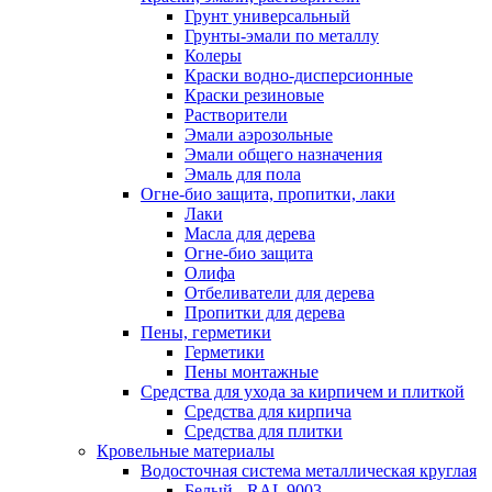
Грунт универсальный
Грунты-эмали по металлу
Колеры
Краски водно-дисперсионные
Краски резиновые
Растворители
Эмали аэрозольные
Эмали общего назначения
Эмаль для пола
Огне-био защита, пропитки, лаки
Лаки
Масла для дерева
Огне-био защита
Олифа
Отбеливатели для дерева
Пропитки для дерева
Пены, герметики
Герметики
Пены монтажные
Средства для ухода за кирпичем и плиткой
Средства для кирпича
Средства для плитки
Кровельные материалы
Водосточная система металлическая круглая
Белый - RAL 9003