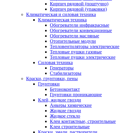
Кирпич рядовой (поштучно)
Кирпич рядовой (упаковки)
Климатическая и силовая техника
Климатическая техника
Обогреватели инфракрасные
Обогреватели конвекционные
Обогреватели масляные
Отопительные модули
Тепловентиляторы электрические
Тепловые пушки газовые
Тепловые пушки электрические
Силовая техника
Генераторы
Стабилизаторы
Краски, грунтовки, пены
Грунтовки
Бетоноконтакт
Грунтовки проникающие
Клей, жидкие гвозди
Анкеры химические
Жидкие гвозди
Жидкое стекло
Клеи контактные, строительные
Клеи строительные
Краски, эмали, растворители