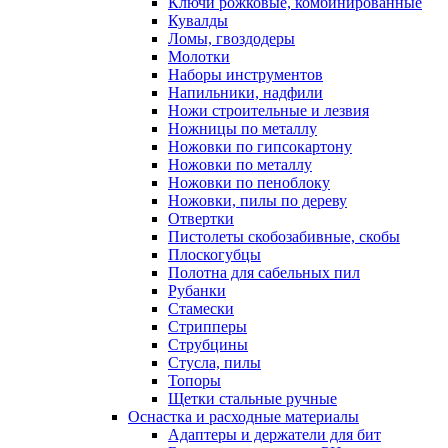
Ключи рожковые, комбинированные
Кувалды
Ломы, гвоздодеры
Молотки
Наборы инструментов
Напильники, надфили
Ножи строительные и лезвия
Ножницы по металлу
Ножовки по гипсокартону
Ножовки по металлу
Ножовки по пеноблоку
Ножовки, пилы по дереву
Отвертки
Пистолеты скобозабивные, скобы
Плоскогубцы
Полотна для сабельных пил
Рубанки
Стамески
Стрипперы
Струбцины
Стусла, пилы
Топоры
Щетки стальные ручные
Оснастка и расходные материалы
Адаптеры и держатели для бит