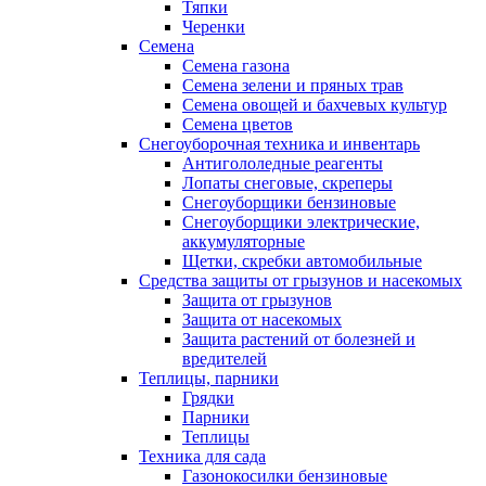
Тяпки
Черенки
Семена
Семена газона
Семена зелени и пряных трав
Семена овощей и бахчевых культур
Семена цветов
Снегоуборочная техника и инвентарь
Антигололедные реагенты
Лопаты снеговые, скреперы
Снегоуборщики бензиновые
Снегоуборщики электрические,
аккумуляторные
Щетки, скребки автомобильные
Средства защиты от грызунов и насекомых
Защита от грызунов
Защита от насекомых
Защита растений от болезней и
вредителей
Теплицы, парники
Грядки
Парники
Теплицы
Техника для сада
Газонокосилки бензиновые