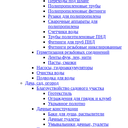
Переходы под шланг
Полипропиленовые трубы
Полипропиленовые фитинги
Резаки для полипропилена
Сварочные аппараты для
полипропилена
Счетчики воды
Трубы полиэтиленовые ПНД
Фитинги для труб ПНД
Фитинги резьбовые никелированные
Герметизация резьбовых соединений
Ленты-фум, лен, нити
Пасты, смазки
Насосы, гидроаккумуляторы
Очистка воды
Подводка для воды
Дача, сад, огород
Благоуствойство садового участка
Геотекстиль
Ограждения для грядок и клумб
Укрывное полотно
Дачные конструкции
Баки для душа, распылители
Дачные туалеты
Умывальники дачные, туалеты