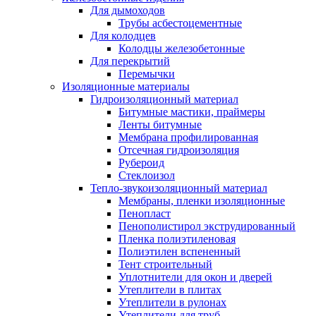
Для дымоходов
Трубы асбестоцементные
Для колодцев
Колодцы железобетонные
Для перекрытий
Перемычки
Изоляционные материалы
Гидроизоляционный материал
Битумные мастики, праймеры
Ленты битумные
Мембрана профилированная
Отсечная гидроизоляция
Рубероид
Стеклоизол
Тепло-звукоизоляционный материал
Мембраны, пленки изоляционные
Пенопласт
Пенополистирол экструдированный
Пленка полиэтиленовая
Полиэтилен вспененный
Тент строительный
Уплотнители для окон и дверей
Утеплители в плитах
Утеплители в рулонах
Утеплители для труб