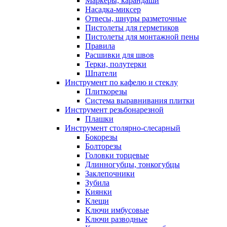
Маркеры, карандаши
Насадка-миксер
Отвесы, шнуры разметочные
Пистолеты для герметиков
Пистолеты для монтажной пены
Правила
Расшивки для швов
Терки, полутерки
Шпатели
Инструмент по кафелю и стеклу
Плиткорезы
Система выравнивания плитки
Инструмент резьбонарезной
Плашки
Инструмент столярно-слесарный
Бокорезы
Болторезы
Головки торцевые
Длинногубцы, тонкогубцы
Заклепочники
Зубила
Киянки
Клещи
Ключи имбусовые
Ключи разводные