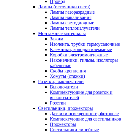
Провод
Лампы (источники света)
Лампы газоразрядные
Лампы накаливания
Лампы светодиодные
Лампы теплоизлучатели
Монтажные материалы
Зажим
Изолента, трубки термоусадочные
Клемники, колодки клеммные
Коробки электромонтажные
Наконечники, гильзы, изоляторы
кабельные
Скобы крепления
Хомуты (стяжки)
Розетки, выключатели
Выключатели
Комплектующие для розеток и
выключателей
Розетки
Светильники, прожекторы
Датчики освещенности, фотореле
Комплектующие для светильников
Прожекторы
Светильники линейные